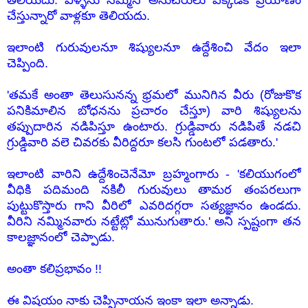
తెలియదు. వీళ్ళను నమ్మిన అనుచరులు ఎక్కడికి ప్రయాణం
చేస్తున్నారో వాళ్లకూ తెలియదు.
ఇలాంటి గురువులనూ శిష్యులనూ ఉద్దేశించి వేదం ఇలా
చెప్పింది.
'తమకే అంతా తెలుసునన్న భ్రమలో మునిగిన వీరు (రోజుకొక
పనికిమాలిన బోధనను ప్రచారం చేస్తూ) వారి శిష్యులను
తప్పుదారిన నడిపిస్తూ ఉంటారు. గ్రుడ్డివారు నడిపితే నడచి
గ్రుడ్డివారి వలె చివరకు వీరిద్దరూ కలసి గుంటలో పడతారు.'
ఇలాంటి వారిని ఉద్దేశించెనేమో బ్రహ్మంగారు - 'కలియుగంలో
వీధికి పదిమంది నకిలీ గురువులు తామర తంపరలుగా
పుట్టుకొస్తారు గాని వీరిలో ఎవరిదగ్గరా సత్యజ్ఞానం ఉండదు.
వీరిని నమ్మినవారు నట్టేట్లో మునుగుతారు.' అని స్పష్టంగా తన
కాలజ్ఞానంలో చెప్పాడు.
అంతా కలిప్రభావం !!
ఈ విషయం నాకు చెప్పినాయన ఇంకా ఇలా అన్నాడు.