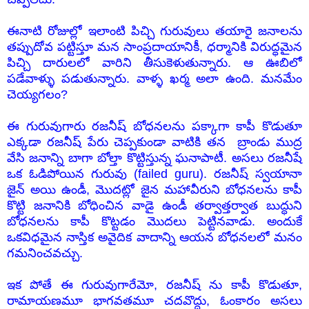
ఈనాటి రోజుల్లో ఇలాంటి పిచ్చి గురువులు తయారై జనాలను
తప్పుదోవ పట్టిస్తూ మన సాంప్రదాయానికీ, ధర్మానికి విరుద్ధమైన
పిచ్చి దారులలో వారిని తీసుకెళుతున్నారు. ఆ ఊబిలో
పడేవాళ్ళు పడుతున్నారు. వాళ్ళ ఖర్మ అలా ఉంది. మనమేం
చెయ్యగలం?
ఈ గురువుగారు రజనీష్ బోధనలను పక్కాగా కాపీ కొడుతూ
ఎక్కడా రజనీష్ పేరు చెప్పకుండా వాటికి తన బ్రాండు ముద్ర
వేసి జనాన్ని బాగా బోల్తా కొట్టిస్తున్న ఘనాపాటీ. అసలు రజనీషే
ఒక ఓడిపోయిన గురువు (failed guru). రజనీష్ స్వయానా
జైన్ అయి ఉండీ, మొదట్లో జైన మహావీరుని బోధనలను కాపీ
కొట్టి జనానికి బోధించిన వాడై ఉండీ తర్వాత్తర్వాత బుద్ధుని
బోధనలను కాపీ కొట్టడం మొదలు పెట్టినవాడు. అందుకే
ఒకవిధమైన నాస్తిక అవైదిక వాదాన్ని ఆయన బోధనలలో మనం
గమనించవచ్చు.
ఇక పోతే ఈ గురువుగారేమో, రజనీష్ ను కాపీ కొడుతూ,
రామాయణమూ భాగవతమూ చదవొద్దు, ఓంకారం అసలు