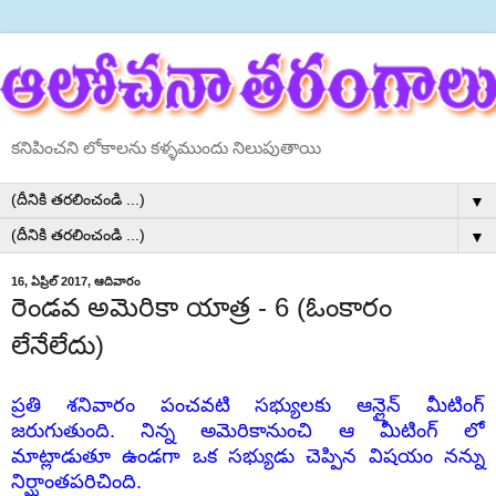
కనిపించని లోకాలను కళ్ళముందు నిలుపుతాయి
▼
▼
16, ఏప్రిల్ 2017, ఆదివారం
రెండవ అమెరికా యాత్ర - 6 (ఓంకారం
లేనేలేదు)
ప్రతి శనివారం పంచవటి సభ్యులకు ఆన్లైన్ మీటింగ్
జరుగుతుంది. నిన్న అమెరికానుంచి ఆ మీటింగ్ లో
మాట్లాడుతూ ఉండగా ఒక సభ్యుడు చెప్పిన విషయం నన్ను
నిర్ఘాంతపరిచింది.