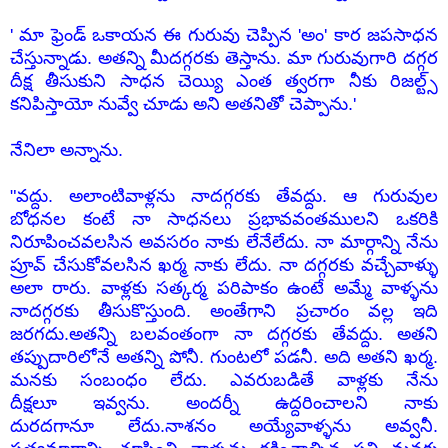
' మా ఫ్రెండ్ ఒకాయన ఈ గురువు చెప్పిన 'అం' కార జపసాధన
చేస్తున్నాడు. అతన్ని మీదగ్గరకు తెస్తాను. మా గురువుగారి దగ్గర
దీక్ష తీసుకుని సాధన చెయ్యి ఎంత త్వరగా నీకు రిజల్ట్స్
కనిపిస్తాయో నువ్వే చూడు అని అతనితో చెప్పాను.'
నేనిలా అన్నాను.
"వద్దు. అలాంటివాళ్లను నాదగ్గరకు తేవద్దు. ఆ గురువుల
బోధనల కంటే నా సాధనలు ప్రభావవంతములని ఒకరికి
నిరూపించవలసిన అవసరం నాకు లేనేలేదు. నా మార్గాన్ని నేను
ప్రూవ్ చేసుకోవలసిన ఖర్మ నాకు లేదు. నా దగ్గరకు వచ్చేవాళ్ళు
అలా రారు. వాళ్లకు సత్కర్మ పరిపాకం ఉంటే అమ్మే వాళ్ళను
నాదగ్గరకు తీసుకొస్తుంది. అంతేగాని ప్రచారం వల్ల ఇది
జరగదు.అతన్ని బలవంతంగా నా దగ్గరకు తేవద్దు. అతని
తప్పుదారిలోనే అతన్ని పోనీ. గుంటలో పడనీ. అది అతని ఖర్మ.
మనకు సంబంధం లేదు. ఎవరుబడితే వాళ్లకు నేను
దీక్షలూ ఇవ్వను. అందర్నీ ఉద్దరించాలని నాకు
దురదగానూ లేదు.నాశనం అయ్యేవాళ్ళను అవ్వనీ.