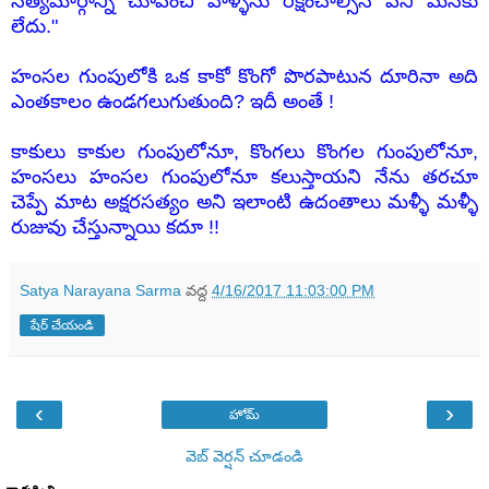
సత్యమార్గాన్ని చూపించి వాళ్ళను రక్షించాల్సిన పని మనకు
లేదు."
హంసల గుంపులోకి ఒక కాకో కొంగో పొరపాటున దూరినా అది
ఎంతకాలం ఉండగలుగుతుంది? ఇదీ అంతే !
కాకులు కాకుల గుంపులోనూ, కొంగలు కొంగల గుంపులోనూ,
హంసలు హంసల గుంపులోనూ కలుస్తాయని నేను తరచూ
చెప్పే మాట అక్షరసత్యం అని ఇలాంటి ఉదంతాలు మళ్ళీ మళ్ళీ
రుజువు చేస్తున్నాయి కదూ !!
Satya Narayana Sarma
వద్ద
4/16/2017 11:03:00 PM
షేర్ చేయండి
‹
›
హోమ్
వెబ్ వెర్షన్‌ చూడండి