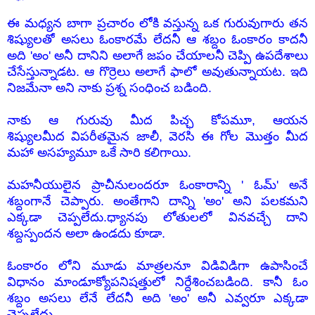
ఈ మధ్యన బాగా ప్రచారం లోకి వస్తున్న ఒక గురువుగారు తన
శిష్యులతో అసలు ఓంకారమే లేదనీ ఆ శబ్దం ఓంకారం కాదనీ
అది 'అం' అనీ దానిని అలాగే జపం చేయాలనీ చెప్పి ఉపదేశాలు
చేసేస్తున్నాడట. ఆ గొర్రెలు అలాగే ఫాలో అవుతున్నాయట. ఇది
నిజమేనా అని నాకు ప్రశ్న సంధించ బడింది.
నాకు ఆ గురువు మీద పిచ్ఛ కోపమూ, ఆయన
శిష్యులమీద విపరీతమైన జాలీ, వెరసి ఈ గోల మొత్తం మీద
మహా అసహ్యమూ ఒకే సారి కలిగాయి.
మహనీయులైన
ప్రా
చీనులందరూ ఓంకారాన్ని ' ఓమ్' అనే
శబ్దంగానే చెప్పారు. అంతేగాని దాన్ని 'అం' అని పలకమని
ఎక్కడా చెప్పలేదు.ధ్యానపు లోతులలో వినవచ్చే దాని
శబ్దస్పందన అలా ఉండదు కూడా.
ఓంకారం లోని మూడు మాత్రలనూ విడివిడిగా ఉపాసించే
విధానం
మాండూక్యోపనిషత్తులో
నిర్దేశించబడింది. కానీ ఓం
శబ్దం అసలు లేనే లేదనీ అది 'అం' అనీ ఎవ్వరూ ఎక్కడా
చెప్పలేదు.