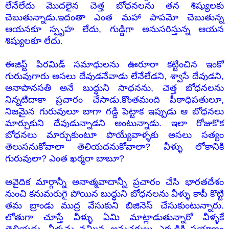
లేనేలేదు మొదలైన చెత్త బోధనలను తన శిష్యులకు
చెబుతున్నాడు.ఇదంతా ఎంత మహా పాపమో చెబుతున్న
ఆయనకూ స్పృహ లేదు, గుడ్డిగా అనుసరిస్తున్న ఆయన
శిష్యులకూ లేదు.
ఈజిప్ట్ పిరమిడ్ సమాధులను ఊరూరా కట్టించిన ఇంకో
గురువుగారు అసలు దేవుడనేవాడు లేనేలేడని, శ్వాసే దేవుడని,
అనాపానసతి అనే బుద్ధుని సాధనను, చెత్త బోధనలను
నిన్నటిదాకా ప్రచారం చేసాడు.కొంతమంది పీఠాధిపతులూ,
నిజమైన గురువులూ బాగా గడ్డి పెట్టాక ఇప్పుడు ఆ బోధనలు
మార్చుకుని దేవుడున్నాడని అంటున్నాడు. ఇలా రోజుకొక
బోధనలు మార్చుకుంటూ పొయ్యేవాళ్ళకు అసలు సత్యం
తెలుసనుకోవాలా తెలియదనుకోవాలా? వీళ్ళు లోకానికి
గురువులా? ఎంత ఖర్మరా బాబూ?
అవైదిక మార్గాన్నీ అనాత్మవాదాన్నీ ప్రచారం చేసి భారతదేశం
నుంచి కనుమరుగై పోయిన బుద్ధుని బోధనలను వీళ్ళు కాపీ కొట్టి
తమ బ్రాండు ముద్ర వేసుకుని బిజినెస్ చేసుకుంటున్నారు.
లోతుగా చూస్తే వీళ్ళు ఏమి మాట్లాడుతున్నారో వీళ్ళకే