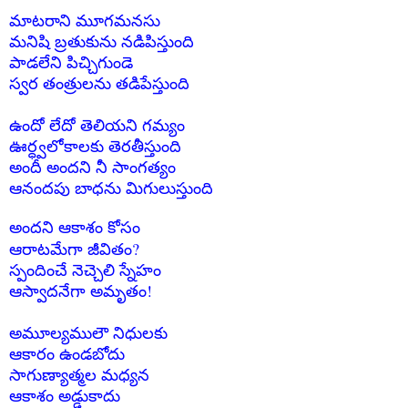
మాటరాని మూగమనసు
మనిషి బ్రతుకును నడిపిస్తుంది
పాడలేని పిచ్చిగుండె
స్వర తంత్రులను తడిపేస్తుంది
ఉందో లేదో తెలియని గమ్యం
ఊర్ధ్వలోకాలకు తెరతీస్తుంది
అందీ అందని నీ సాంగత్యం
ఆనందపు బాధను మిగులుస్తుంది
అందని ఆకాశం కోసం
?ఆరాటమేగా జీవితం
స్పందించే నెచ్చెలి స్నేహం
!ఆస్వాదనేగా అమృతం
అమూల్యములౌ నిధులకు
ఆకారం ఉండబోదు
సాగుణ్యాత్మల మధ్యన
ఆకాశం అడ్డుకాదు