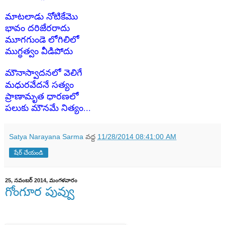
మాటలాడు నోటికేమొ
భావం దరిజేరరాదు
మూగగుండె లోగిలిలో
ముగ్ధత్వం వీడిపోదు
మౌనాస్వాదనలో వెలిగే
మధురవేదనే సత్యం
ప్రాణామృత ధారణలో
...పలుకు మౌనమే నిత్యం
Satya Narayana Sarma
వద్ద
11/28/2014 08:41:00 AM
షేర్ చేయండి
25, నవంబర్ 2014, మంగళవారం
గోంగూర పువ్వు