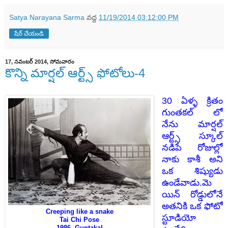
Satya Narayana Sarma
వద్ద
11/19/2014 03:12:00 PM
షేర్ చేయండి
17, నవంబర్ 2014, సోమవారం
కొన్ని మార్షల్ ఆర్ట్స్ ఫోటోలు-4
30 ఏళ్ళ క్రితం
గుంతకల్ లో
నేను మార్షల్
ఆర్ట్స్ స్కూల్
నడిపే రోజుల్లో
నాకు కాశీ అని
ఒక శిష్యుడు
ఉండేవాడు.మె
యిన్ రోడ్డులోనే
అతనికి ఒక ఫోటో
Creeping like a snake
స్టూడియో
Tai Chi Pose
1986 -Guntakal