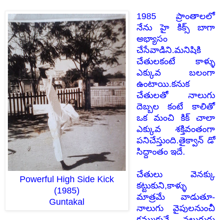
1985 ప్రాంతాలలో
నేను హై కిక్స్ బాగా
అభ్యాసం
చేసేవాడిని.మనిషికి
చేతులకంటే కాళ్ళు
ఎక్కువ బలంగా
ఉంటాయి.కనుక
చేతులతో నాలుగు
దెబ్బల కంటే కాలితో
ఒక మంచి కిక్ చాలా
ఎక్కువ శక్తివంతంగా
పనిచేస్తుంది.తైక్వాన్ డో
సిద్దాంతం ఇదే.
చేతులు వెనక్కు
Powerful High Side Kick
కట్టుకుని,కాళ్ళు
(1985)
మాత్రమే వాడుతూ-
Guntakal
నాలుగు వైపులనుంచీ
కమ్ముకునే నలుగురు