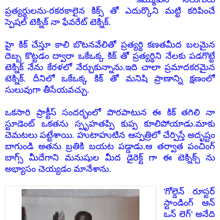
ప్రత్యర్ధులను-
రకరకాలైన కిక్స్ తో
ఎదుర్కొని మట్టి కరిపించే
స్పెషల్ టెక్నిక్ నా ఫేవరేట్ టెక్నిక్.
హై కిక్ చేస్తూ కాలి బొటనవేలితో ప్రత్యర్ధి కణతమీద బలమైన
దెబ్బ కొట్టడం ద్వారా ఒకేఒక్క కిక్ తో ప్రత్యర్ధిని నేలకు పడగొట్టే
టెక్నిక్ నేను కేరళలో నేర్చుకున్నాను.ఇది చాలా ప్రమాదకరమైన
టెక్నిక్. దీనిలో ఒకేఒక్క కిక్ తో మనిషి ప్రాణాన్ని క్షణంలో
సులువుగా తీసేయవచ్చు.
ఒకసారి ప్రాక్టీస్ సందర్భంలో పొరపాటున ఈ కిక్ తగిలి నా
స్టూడెంట్ ఒకతను స్పృహతప్పి కుప్ప కూలిపోయాడు.మాకు
చెమటలు పట్టేశాయి. హుటాహుటిన ఆస్పత్రిలో చేర్పిస్తే అదృష్టం
బాగుండి అతను బ్రతికి బయట పడ్డాడు.ఆ తర్వాత పంచింగ్
బాగ్స్ మీదేగాని మనుషుల మీద డైరెక్ట్ గా ఈ టెక్నిక్స్ ను
అభ్యాసం చెయ్యడం మానేశాను.
'గోల్డెన్ రూస్టర్
స్టాండింగ్ ఆన్
ఒన్ లెగ్' అనేది