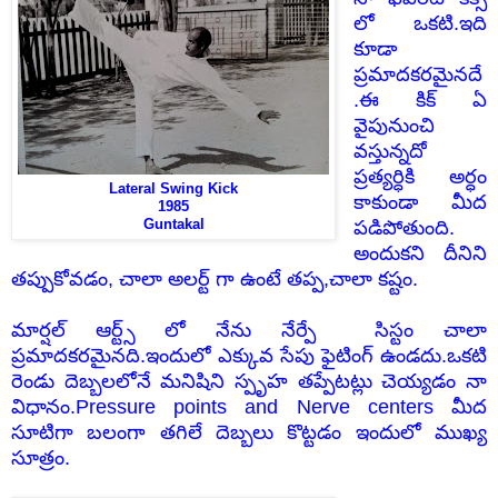
లో ఒకటి.ఇది
కూడా
ప్రమాదకరమైనదే
.ఈ కిక్ ఏ
వైపునుంచి
వస్తున్నదో
ప్రత్యర్ధికి అర్ధం
Lateral Swing Kick
కాకుండా మీద
1985
Guntakal
పడిపోతుంది.
అందుకని దీనిని
తప్పుకోవడం, చాలా అలర్ట్ గా ఉంటే తప్ప,చాలా కష్టం.
మార్షల్ ఆర్ట్స్ లో నేను నేర్పే సిస్టం చాలా
ప్రమాదకరమైనది.ఇందులో ఎక్కువ సేపు ఫైటింగ్ ఉండదు.ఒకటి
రెండు దెబ్బలలోనే మనిషిని స్పృహ తప్పేటట్లు చెయ్యడం నా
విధానం.Pressure points and Nerve centers మీద
సూటిగా బలంగా తగిలే దెబ్బలు కొట్టడం ఇందులో ముఖ్య
సూత్రం.