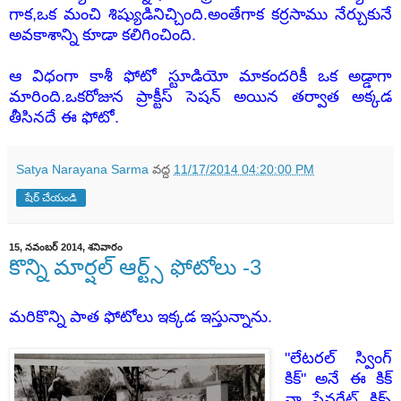
గాక,ఒక మంచి శిష్యుడినిచ్చింది.అంతేగాక కర్రసాము నేర్చుకునే
అవకాశాన్ని కూడా కలిగించింది.
ఆ విధంగా కాశీ ఫోటో స్టూడియో మాకందరికీ ఒక అడ్డాగా
మారింది.ఒకరోజున ప్రాక్టీస్ సెషన్ అయిన తర్వాత అక్కడ
తీసినదే ఈ ఫోటో.
Satya Narayana Sarma
వద్ద
11/17/2014 04:20:00 PM
షేర్ చేయండి
15, నవంబర్ 2014, శనివారం
కొన్ని మార్షల్ ఆర్ట్స్ ఫోటోలు -3
మరికొన్ని పాత ఫోటోలు ఇక్కడ ఇస్తున్నాను.
"లేటరల్ స్వింగ్
కిక్"
అనే ఈ కిక్
నా ఫేవరేట్ కిక్స్