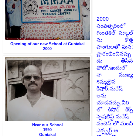
2000
సంవత్సరంలో
గుంతకల్ స్కూల్
ను కొత్త
Opening of our new School at Guntakal
హంగులతో పున:
2000
ప్రారంభించినప్పు
డు తీసిన
ఫోటో.ఇందులో
నా ముఖ్య
శిష్యులైన
కిషోర్,సురేష్
లను
చూడవచ్చు.వీరి
లో కిషోర్ కిక్స్
స్పెషలిస్ట్.సురేష్
పంచెస్ లో మంచి
Near our School
1990
ఎక్స్పర్ట్.ఆ
Guntakal