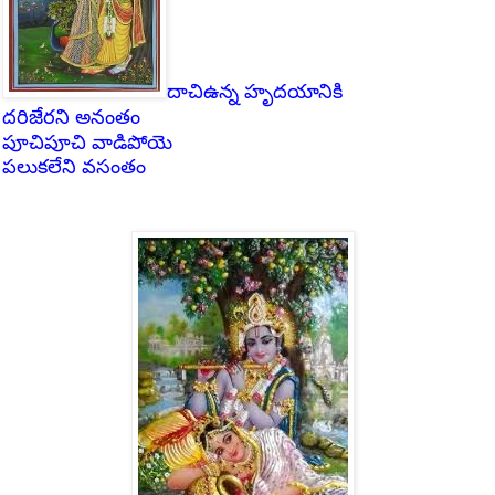
దాచిఉన్న హృదయానికి
దరిజేరని అనంతం
పూచిపూచి వాడిపోయె
పలుకలేని
వసంతం