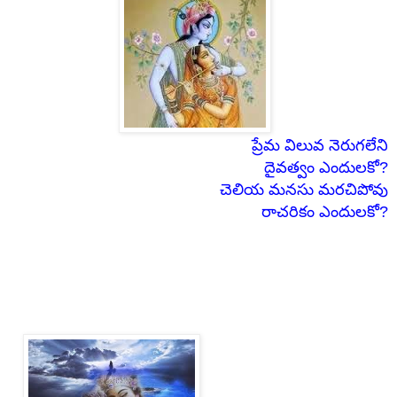
ప్రేమ విలువ నెరుగలేని
దైవత్వం ఎందులకో?
చెలియ మనసు మరచిపోవు
రాచరికం ఎందులకో?