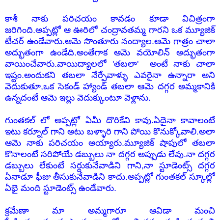
కాశీ నాకు పరిచయం కావడం కూడా విచిత్రంగా
జరిగింది.అప్పట్లో ఆ ఊరిలో చంద్రావతమ్మ గారని ఒక మ్యూజిక్
టీచర్ ఉండేవారు.ఆమె సొంతూరు నంద్యాల.ఆమె గాత్రం చాలా
అద్భుతంగా ఉండేది.అంతేగాక ఆమె వయోలిన్ అద్భుతంగా
వాయించేవారు.వాయిద్యాలలో 'తబలా' అంటే నాకు చాలా
ఇష్టం.అందుకని తబలా నేర్పేవాళ్ళు ఎవరైనా ఉన్నారా అని
వెదుకుతూ,ఒక సెకండ్ హ్యాండ్ తబలా ఆమె దగ్గర అమ్మకానికి
ఉన్నదంటే ఆమె ఇల్లు వెదుక్కుంటూ వెళ్లాను.
గుంతకల్ లో అప్పట్లో ఏమీ దొరికేవి కావు.ఏదైనా కావాలంటే
ఇటు కర్నూల్ గాని అటు బళ్ళారి గాని పోయి కొనుక్కోవాలి.
అలా
ఆమె నాకు పరిచయం అయ్యారు.మ్యూజిక్ షాపులో తబలా
కొనాలంటే సరిపోయే డబ్బులు నా దగ్గర అప్పుడు లేవు.నా దగ్గర
డబ్బులు లేకుంటే సర్దుకునేవాడిని గాని,నా స్టూడెంట్స్ దగ్గర
ఏనాడూ ఫీజు తీసుకునేవాడిని కాదు.అప్పట్లో గుంతకల్ స్కూల్లో
ఏభై మంది స్టూడెంట్స్ ఉండేవారు.
క్రమేణా మా అమ్మగారూ ఆవిడా మంచి