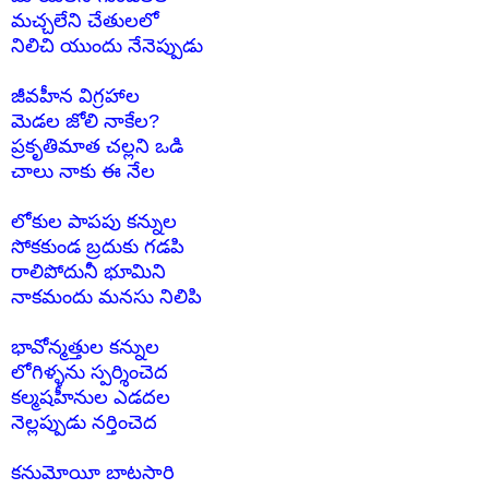
మచ్చలేని చేతులలో
నిలిచి యుందు నేనెప్పుడు
జీవహీన విగ్రహాల
మెడల జోలి నాకేల?
ప్రకృతిమాత చల్లని ఒడి
చాలు నాకు ఈ నేల
లోకుల పాపపు కన్నుల
సోకకుండ బ్రదుకు గడపి
రాలిపోదునీ భూమిని
నాకమందు మనసు నిలిపి
భావోన్మత్తుల కన్నుల
లోగిళ్ళను స్పర్శించెద
కల్మషహీనుల ఎడదల
నెల్లప్పుడు నర్తించెద
కనుమోయీ బాటసారి