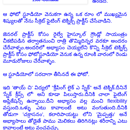
ఉండేది.
ఆ ఫోటో స్టూడియో వెనుకగా ఉన్న ఒక రూం లో ముఖ్యమైన
శిష్యులతో నేను సీక్రెట్ ఫైటింగ్ టెక్నిక్స్ ప్రాక్టీస్ చేసేవాడిని.
జెనరల్ ప్రాక్టీస్ కోసం రైల్వే హైస్కూల్ గ్రౌండ్లో సాయంత్రం
చీకటిపడిన తర్వాతనుంచి రాత్రి తొమ్మిదిన్నర వరకూ అందరం
చేరేవాళ్ళం.అందరిలో అభ్యాసం చెయ్యలేని కొన్ని సీక్రెట్ టెక్నిక్స్
ప్రాక్టీస్ కోసం ఫోటోస్టూడియో వెనుక ఉన్న రూంకి వారంలో రెండు
మూడురోజులు చేరేవాళ్ళం.
ఆ స్టూడియోలో సరదాగా తీసినదే
ఈ ఫోటో.
ఇది 'తాయ్ చి' విద్యలో "క్రీపింగ్ లైక్ ఎ స్నేక్" అనే టెక్నిక్.దీనినే
'స్నేక్ క్రీప్స్ లో' అని కూడా పిలుస్తారు.దీనికి చాలా ఫైటింగ్
అప్లికేషన్స్ ఉన్నాయి.దీని అభ్యాసం వల్ల మంచి flexibility
వస్తుంది.ఒళ్ళు ఎటు కావాలంటే అటు వంగుతుంది.దీనికి
తోడుగా 'చక్రాసనం', కలారిపాయట్టు లోని 'మైప్పత్తు' అనే
అభ్యాసాలు తోడైతే పాము మెలికలు తిరిగినట్లు శరీరాన్ని ఎటు
కావాలంటే అటు వంచవచ్చు.