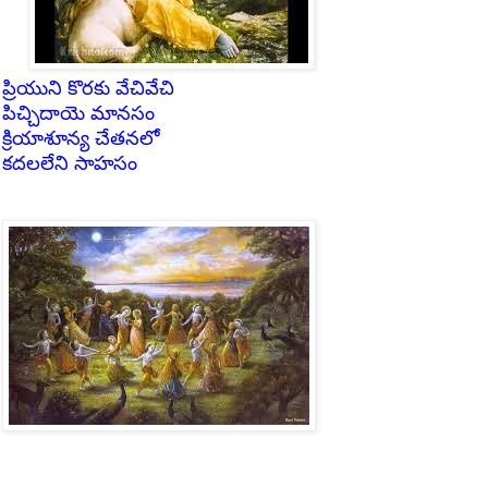
ప్రియుని కొరకు వేచివేచి
పిచ్చిదాయె మానసం
క్రియాశూన్య చేతనలో
కదలలేని సాహసం