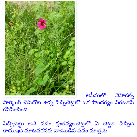
ఆఫీసులో వెహికల్స్
పార్కింగ్ చేసేచోట ఉన్న పిచ్చిచెట్లలో ఒక సౌందర్యం విరబూసి
కనిపించింది.
పిచ్చిచెట్టు అనే పదం క్షంతవ్యం.చెట్లలో ఏ చెట్టూ పిచ్చిది
కాదు.ఇది మాటవరసకు వాడబడిన పదం మాత్రమే.