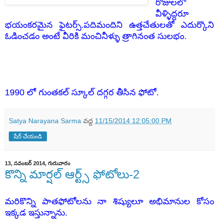
రోజులలో
వీళ్ళిద్దరూ
భయంకరమైన ఫైటర్స్.పదిమందిని ఉత్తచేతులతో ఎదుర్కొని
ఓడించడం అంటే వీరికి మంచినీళ్ళు త్రాగినంత సులభం.
1990 లో గుంతకల్ స్కూల్ దగ్గర తీసిన ఫోటో.
Satya Narayana Sarma
వద్ద
11/15/2014 12:05:00 PM
షేర్ చేయండి
13, నవంబర్ 2014, గురువారం
కొన్ని మార్షల్ ఆర్ట్స్ ఫోటోలు-2
మరికొన్ని పాతఫోటోలను నా శిష్యులూ అభిమానుల కోసం
ఇక్కడ ఇస్తున్నాను.