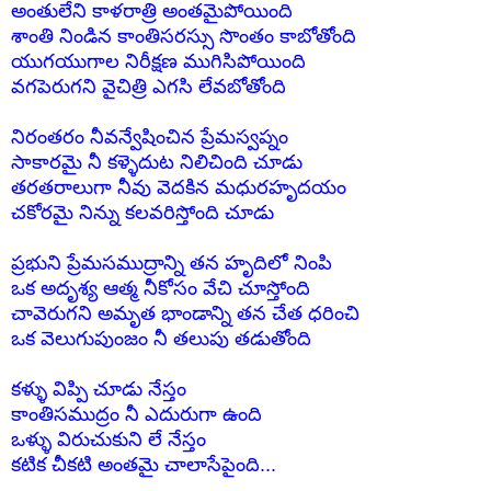
అంతులేని కాళరాత్రి అంతమైపోయింది
శాంతి నిండిన కాంతిసరస్సు సొంతం కాబోతోంది
యుగయుగాల నిరీక్షణ ముగిసిపోయింది
వగపెరుగని వైచిత్రి ఎగసి లేవబోతోంది
నిరంతరం నీవన్వేషించిన ప్రేమస్వప్నం
సాకారమై నీ కళ్ళెదుట నిలిచింది చూడు
తరతరాలుగా నీవు వెదకిన మధురహృదయం
చకోరమై నిన్ను కలవరిస్తోంది చూడు
ప్రభుని ప్రేమసముద్రాన్ని తన హృదిలో నింపి
ఒక అదృశ్య ఆత్మ నీకోసం వేచి చూస్తోంది
చావెరుగని అమృత భాండాన్ని తన చేత ధరించి
ఒక వెలుగుపుంజం నీ తలుపు తడుతోంది
కళ్ళు విప్పి చూడు నేస్తం
కాంతిసముద్రం నీ ఎదురుగా ఉంది
ఒళ్ళు విరుచుకుని లే నేస్తం
కటిక చీకటి అంతమై చాలాసేపైంది...