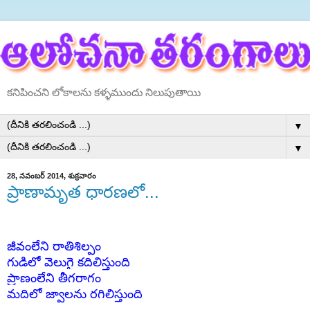
కనిపించని లోకాలను కళ్ళముందు నిలుపుతాయి
▼
▼
28, నవంబర్ 2014, శుక్రవారం
ప్రాణామృత ధారణలో...
జీవంలేని రాతిశిల్పం
గుడిలో వెలుగై కదిలిస్తుంది
ప్రాణంలేని తీగరాగం
మదిలో జ్వాలను రగిలిస్తుంది