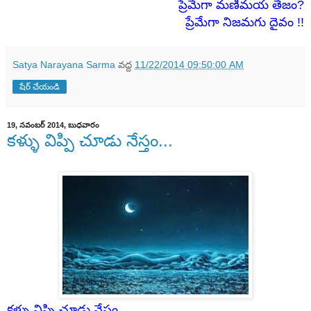
ప్రేమేగా మణిమయ
తేజం
?
ప్రేమేగా నిజమగు దైవం !!
Satya Narayana Sarma
వద్ద
11/22/2014 09:50:00 AM
షేర్ చేయండి
19, నవంబర్ 2014, బుధవారం
కళ్ళు విప్పి చూడు నేస్తం...
కళ్ళు విప్పి చూడు నేస్తం