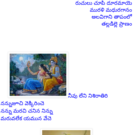
రుచులు చూపి దూరమాయె
మురళి మధురగానం
అలవిగాని తాపంలో
తల్లడిల్లె ప్రాణం
నీవు లేని నిశిరాతిరి
నన్నుజూచి
వెక్కిరించె
నన్ను మరచి చనిన నిన్ను
మరువలేక యమున వేచె