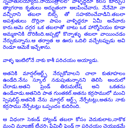
స్నేహితులయ్యారు.సాయంత్రాలలో వాళ్ళిద్దరూ కలసి కూర్చుని
త్యాగరాజ కృతులు అద్భుతంగా ఆలపించేవారు. నేనేమో నా
వచ్చీరాని తబలా బిట్స్ తో సహకరించేవాడిని.తబలా
అపశ్రుతులు దొర్లినా పాపం వాళ్ళిద్దరూ ఏమీ అనేవారు
కారు.
ఆమె దగ్గర ఒక తబలాతో బాటు ఒక హార్మోనియం కూడా
అమ్మకానికి దొరికింది.అప్పట్లో కొన్నాళ్ళు తబలా వాయించడం
నేర్చుకున్నాను.ఆ తర్వాత ఆ ఊరు ఒదిలి వచ్చేటప్పుడు అవి
రెండూ ఆమెకే ఇచ్చేశాను.
వాళ్ళ ఇంటిలోనే నాకు కాశీ పరిచయం అయ్యాడు.
అతనికి మార్షల్
ఆర్ట్స్ నేర్చుకోవాలని చాలా కుతూహలం
ఉండేది.నేను స్కూల్ నడుపుతున్నానని తెలిసి అందులో
చేరాడు.అతని ప్రెండ్ తిరుమలేష్ అని ఒకతను
ఉండేవాడు.అతనిది పాత గుంతకల్.అతను కర్రసాములో మంచి
స్పెషలిస్ట్.అతనికి నేను మార్షల్ ఆర్ట్స్ నేర్పేటట్లు,అతను నాకు
కర్రసాము నేర్పేటట్లు ఒప్పందం కుదిరింది.
ఆ విధంగా సెకండ్ హ్యాండ్ తబలా కోసం వెదుకులాట,నాకొక
మంచి మ్యూజిక్ టీచర్ని ఫేమిలీ ఫ్రెండ్ గా పరిచయం చెయ్యడమే