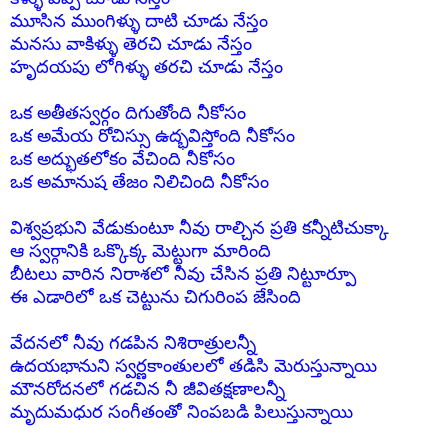
మూసిన ముంగిళ్ళు దాటి చూడు నేస్తం
మనసు వాకిళ్ళు
తె
రచి చూడు నేస్తం
హృదయపు లోగిళ్ళు తరచి చూడు నేస్తం
ఒక అతీతస్వర్గం దిగుతోంది నీకోసం
ఒక అమేయ రోచిస్సు ఉద్భవిస్తోంది నీకోసం
ఒక అద్భుతలోకం వేచింది నీకోసం
ఒక అమానుష తేజం నిలిచింది నీకోసం
విశ్వప్రభుని వేడుకుంటూ నీవు రాల్చిన ప్రతి కన్నీటిచుక్కా
ఆ స్వర్గానికి ఒక్కొక్క మెట్టుగా మారింది
బీటలు వారిన నిరాశలో నీవు చేసిన ప్రతి నిట్టూర్పూ
ఈ ఎడారిలో ఒక చెట్టును చిగురింప జేసింది
వేదనలో నీవు గడపిన నిశిరాత్రులన్నీ
ఉదయభానుని స్వర్ణకాంతులలో తడిసి మెరుస్తున్నాయి
మౌనరోదనలో గడచిన నీ జీవితక్షణాలన్నీ
మృదుమధుర సంగీతంతో నింపబడి పిలుస్తున్నాయి