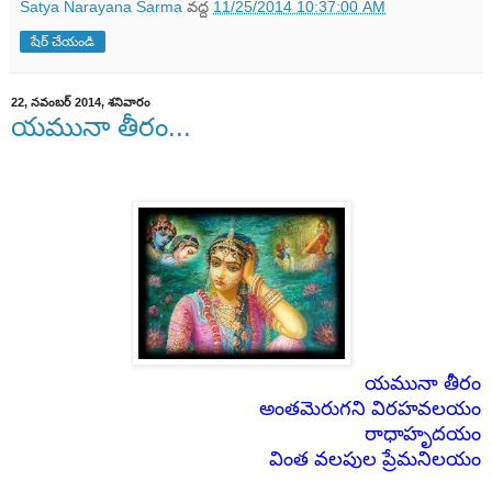
Satya Narayana Sarma
వద్ద
11/25/2014 10:37:00 AM
షేర్ చేయండి
22, నవంబర్ 2014, శనివారం
యమునా తీరం...
యమునా తీరం
అంతమెరుగని విరహవలయం
రాధాహృదయం
వింత వలపుల ప్రేమనిలయం