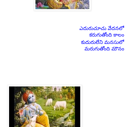
ఎదురుచూచు వేదనలో
కరుగుతోంది కాలం
కుదురులేని మనసులో
మరుగుతోంది మౌనం