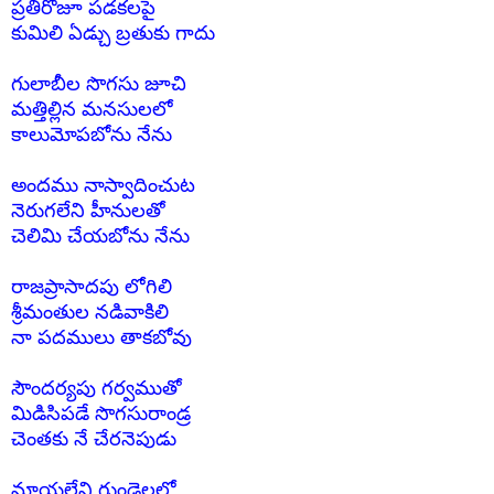
ప్రతిరోజూ పడకలపై
కుమిలి ఏడ్చు బ్రతుకు గాదు
గులాబీల సొగసు జూచి
మత్తిల్లిన మనసులలో
కాలుమోపబోను నేను
అందము నాస్వాదించుట
నెరుగలేని హీనులతో
చెలిమి చేయబోను నేను
రాజప్రాసాదపు లోగిలి
శ్రీమంతుల నడివాకిలి
నా పదములు తాకబోవు
సౌందర్యపు గర్వముతో
మిడిసిపడే సొగసురాండ్ర
చెంతకు నే చేరనెపుడు
మాయలేని గుండెలలో