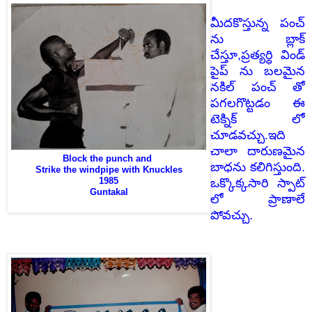
మీదకొస్తున్న పంచ్
ను బ్లాక్
చేస్తూ,ప్రత్యర్ధి విండ్
పైప్ ను బలమైన
నకిల్ పంచ్ తో
పగలగొట్టడం ఈ
టెక్నిక్ లో
చూడవచ్చు.ఇది
చాలా దారుణమైన
Block the punch and
బాధను కలిగిస్తుంది.
Strike the windpipe with Knuckles
1985
ఒక్కొక్కసారి స్పాట్
Guntakal
లో ప్రాణాలే
పోవచ్చు.