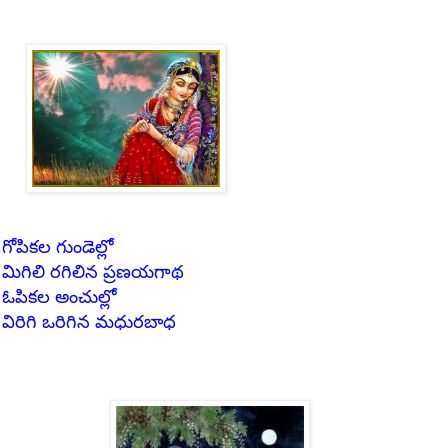
గోపికల గుండెల్లో
మిగిలి
రగిలిన
ప్రణయగాథ
ఓపికల అంచుల్లో
విరిగి
ఒరిగిన
మధురబాధ