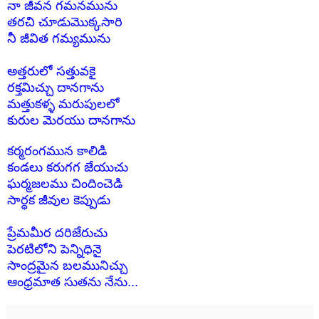
నా జీవన గమనమును
తరచి చూడుమొక్కసారి
నీ జీవిత గమ్యమును
అత్తరులో సత్తువకై
రక్తమిచ్చు దానగాను
మత్తుకళ్ళ మరుపులలో
కురుల మెరయు దానగాను
కర్మరంగమున కాలిడి
కండలు కరుగగ జేయుచు
ఘర్మజలము చిందించెడి
సార్ధక జీవుల కెప్పుడు
ప్రేమమీర దరిజేరుచు
పెరటిలోని పెన్నిధినై
సాంద్రమైన బలమునిచ్చు
ఆంధ్రమాత సుతను నేను...