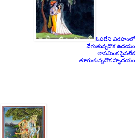
ఓపలేని విరహంలో
వేగుతున్నదొక ఉదయం
తాపమింక సైపలేక
తూగుతున్నదొక
హృదయం