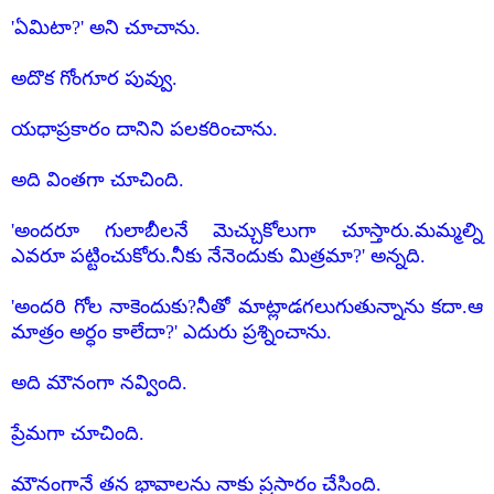
'ఏమిటా?' అని చూచాను.
అదొక గోంగూర పువ్వు.
యధాప్రకారం దానిని పలకరించాను.
అది వింతగా చూచింది.
'అందరూ గులాబీలనే మెచ్చుకోలుగా చూస్తారు.మమ్మల్ని
ఎవరూ పట్టించుకోరు.నీకు నేనెందుకు మిత్రమా?' అన్నది.
'అందరి గోల నాకెందుకు?నీతో మాట్లాడగలుగుతున్నాను కదా.ఆ
మాత్రం అర్ధం కాలేదా?' ఎదురు ప్రశ్నించాను.
అది మౌనంగా నవ్వింది.
ప్రేమగా చూచింది.
మౌనంగానే తన భావాలను నాకు ప్రసారం చేసింది.