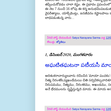
తప్పించుకోవడం చాలా కష్టం. ఈ ప్రభావం ప్రపంచంల
ఈ నెల 7 నుంచి 16 లోపు ఈ కర్మ అనుభవింపబడుత
వైపరీత్యాలు, యాక్సిడెంట్లు, జనజీవనం కష్టాలపా
బాధపడుతున్న వారు...
వీరిచే పోస్ట్ చేయబడింది
Satya Narayana Sarma
వద్ద
12/
లేబుళ్లు:
జ్యోతిషం
1, డిసెంబర్ 2020, మంగళవారం
అఘటితఘటనా పటీయసీ మాయ
ఆదిశంకరాచార్యులవారు రచించిన 'మాయా పంచకం'-------------
నిత్య నిరంశకేఽప్యఖండేమయి చితి సర్వవికల్పన
నిరుపమము, నిత్యము, నిరంశకము, అఖండము, సర్వ
అనే భేదములను సృష్టిస్తున్నది మాయ. ఈ మాయ
వీరిచే పోస్ట్ చేయబడింది
Satya Narayana Sarma
వద్ద
12/