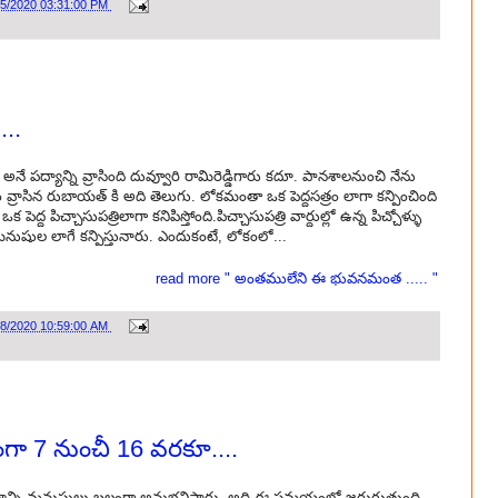
15/2020 03:31:00 PM
..
ద్యాన్ని వ్రాసింది దువ్వూరి రామిరెడ్డిగారు కదూ. పానశాలనుంచి నేను
్రాసిన రుబాయత్ కి అది తెలుగు. లోకమంతా ఒక పెద్దసత్రం లాగా కన్పించింది
ద పిచ్చాసుపత్రిలాగా కనిపిస్తోంది.పిచ్చాసుపత్రి వార్దుల్లో ఉన్న పిచ్చోళ్ళు
ుషుల లాగే కన్పిస్తునారు. ఎందుకంటే, లోకంలో...
read more " అంతములేని ఈ భువనమంత ..... "
08/2020 10:59:00 AM
గా 7 నుంచీ 16 వరకూ....
రభావాన్ని మనుషులు బలంగా అనుభవిస్తారు. అది ఈ సమయంలో జరుగుతుంది.