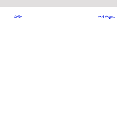
హోమ్
పాత పోస్ట్‌లు