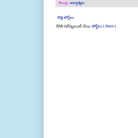
లేబుళ్లు:
ఆధ్యాత్మికం
కొత్త పోస్ట్‌లు
దీనికి సబ్‌స్క్రయిబ్ చేయి:
పోస్ట్‌లు ( Atom )