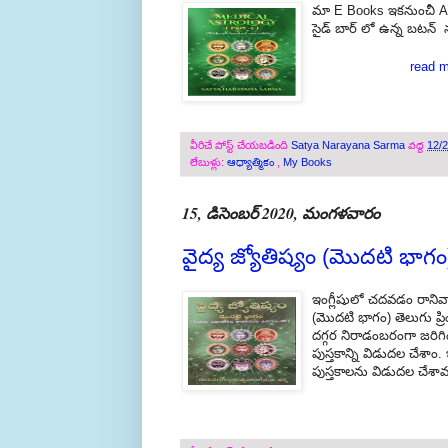
మా E Books ఇకనుంచీ Am
సైడ్ బార్ లో ఉన్న బటన్ 
read m
వీరిచే పోస్ట్ చేయబడింది
Satya Narayana Sarma
వద్ద
12/
లేబుళ్లు:
ఆధ్యాత్మికం
,
My Books
15, డిసెంబర్ 2020, మంగళవారం
వైద్య జ్యోతిష్యం (మొదటి భాగం) 
ఇంగ్లీషులో చదవడం రానివార
(మొదటి భాగం) తెలుగు ప్రి
దగ్గర నిరాడంబరంగా జరిగింద
పుస్తకాన్ని విడుదల చేశాం.
పుస్తకాలను విడుదల చేశా