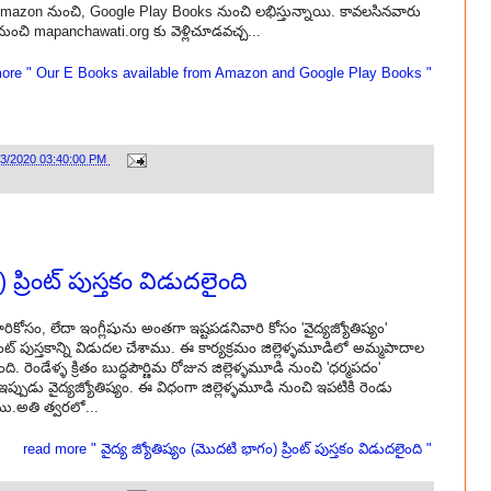
azon నుంచి, Google Play Books నుంచి లభిస్తున్నాయి. కావలసినవారు
నుంచి mapanchawati.org కు వెళ్లిచూడవచ్చ...
ore " Our E Books available from Amazon and Google Play Books "
23/2020 03:40:00 PM
ప్రింట్ పుస్తకం విడుదలైంది
ికోసం, లేదా ఇంగ్లీషును అంతగా ఇష్టపడనివారి కోసం 'వైద్యజ్యోతిష్యం'
ంట్ పుస్తకాన్ని విడుదల చేశాము. ఈ కార్యక్రమం జిల్లెళ్ళమూడిలో అమ్మపాదాల
ి. రెండేళ్ళ క్రితం బుద్ధపౌర్ణిమ రోజున జిల్లెళ్ళమూడి నుంచి 'ధర్మపదం'
 ఇప్పుడు వైద్యజ్యోతిష్యం. ఈ విధంగా జిల్లెళ్ళమూడి నుంచి ఇపటికి రెండు
ము.అతి త్వరలో...
read more " వైద్య జ్యోతిష్యం (మొదటి భాగం) ప్రింట్ పుస్తకం విడుదలైంది "