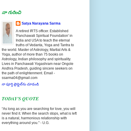
నా గురించి
Satya Narayana Sarma
A retired IRTS officer. Established
'Panchawati Spiritual Foundation' in
India and USA to teach the eternal
truths of Vedanta, Yoga and Tantra to
the world. Master of Astrology, Martial Arts &
Yoga, author of more than 75 books on
Astrology, Indian philosophy and spirituality.
Lives in Panchawati Yogashram near Ongole
Andhra Pradesh, guiding sincere seekers on
the path of enlightenment. Email -
ssarma04@gmail.com
నా పూర్తి ప్రొఫైల్‌ను చూడండి
TODAY'S QUOTE
“As long as you are searching for love, you will
never find it. When the search stops, what is left
is a natural, harmonious relationship with
everything around you." - U.G.