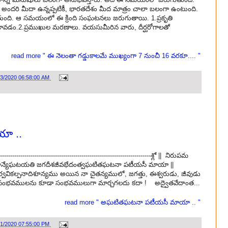
ో అందరి మీదా ఉన్నప్పటికీ, భారతదేశం మీద మాత్రం చాలా బలంగా ఉంటుంది.
ుంది. ఆ సమయంలో ఈ క్రింది సంఘటనలు జరుగుతాయి. 1.ప్రకృతి
లు కావడం.2.ప్రముఖుల మరణాలు. వయసుమీరిన వారు, దీర్ఘరోగాలతో
read more " ఈ నెలంతా గడ్డుకాలమే ముఖ్యంగా 7 నుంచీ 16 వరకూ.... "
03/2020 06:58:00 AM
ా ..
--------------------------------------------------------------శ్లో || నిరుపమ
ాదిశూన్యేఘటయతి జగదీశజీవభేదంత్వఘటితఘటనా పటీయసీ మాయా ||
వికల్పనాదిశూన్యము అయిన నా చైతన్యములో, జగత్తు, ఈశ్వరుడు, జీవుడు
 అసంభవములను కూడా సంభవములుగా మార్చగలదు కదా ! అద్వైతవేదాంత...
read more " అఘటితఘటనా పటీయసీ మాయా .. "
01/2020 07:55:00 PM