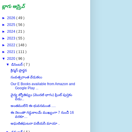
బ్లాగు ఆర్కైవ్
►
2026
( 49 )
►
2025
( 56 )
►
2024
( 21 )
►
2023
( 55 )
►
2022
( 148 )
►
2021
( 111 )
▼
2020
( 96 )
▼
డిసెంబర్
( 7 )
క్రిస్మస్ ప్రార్ధన
సంవత్సరాంత వేడుకలు
Our E Books available from Amazon and
Google Play ...
వైద్య జ్యోతిష్యం (మొదటి భాగం) ప్రింట్ పుస్తకం
విడు...
అంతములేని ఈ భువనమంత .....
ఈ నెలంతా గడ్డుకాలమే ముఖ్యంగా 7 నుంచీ 16
వరకూ....
అఘటితఘటనా పటీయసీ మాయా ..
►
నవంబర్
( 4 )