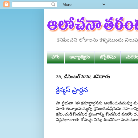
కనిపించని లోకాలను కళ్ళముందు నిలు
హోం
ఆధ్యాత్మికం
జ్యోతిషం
చురక
26, డిసెంబర్ 2020, శనివారం
క్రిస్మస్ ప్రార్ధన
హే ప్రభువా !ఈ క్షమాప్రార్ధనను ఆలకించుడినువ్వు 
మారుతున్నాంమమ్మల్ని క్షమించుడిప్రేమను సహనాన్ని న
క్షమించుడికొండమీద ప్రసంగాన్ని కొండమీదే వదిలేసి ద
విప్లవభావాలకు రోమన్లు నిన్ను శిలువేసినా మనుషుల