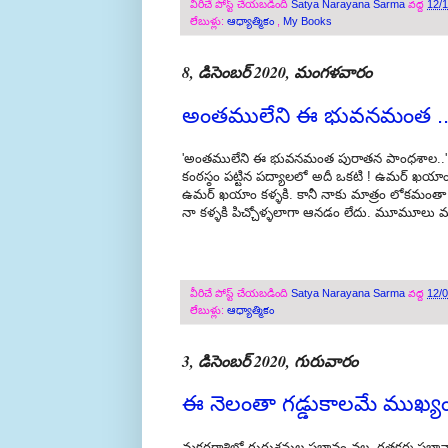
వీరిచే పోస్ట్ చేయబడింది
Satya Narayana Sarma
వద్ద
12/
లేబుళ్లు:
ఆధ్యాత్మికం
,
My Books
8, డిసెంబర్ 2020, మంగళవారం
అంతములేని ఈ భువనమంత ...
'అంతములేని ఈ భువనమంత పురాతన పాంధశాల..' అనే ప
కంఠస్ఠం పట్టిన పద్యాలలో అదీ ఒకటి ! ఉమర్ ఖయాం వ
ఉమర్ ఖయాం కళ్ళకి. కానీ నాకు మాత్రం లోకమంతా ఒక పెద్
నా కళ్ళకి పిచ్చోళ్ళలాగా ఆనడం లేదు. మూమూలు మన
వీరిచే పోస్ట్ చేయబడింది
Satya Narayana Sarma
వద్ద
12/
లేబుళ్లు:
ఆధ్యాత్మికం
3, డిసెంబర్ 2020, గురువారం
ఈ నెలంతా గడ్డుకాలమే ముఖ్యం
మకరరాశిలో గురుశనుల ప్రభావం వల్ల, గతకర్మ ప్