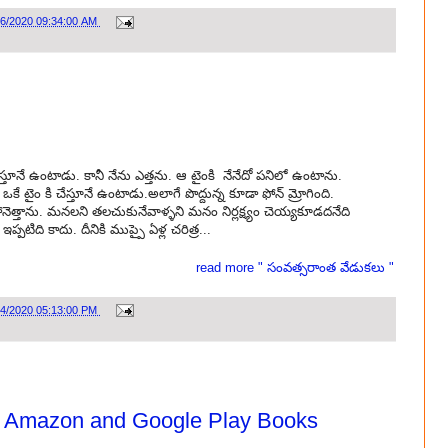
26/2020 09:34:00 AM
చేస్తూనే ఉంటాడు. కానీ నేను ఎత్తను. ఆ టైంకి నేనేదో పనిలో ఉంటాను.
కే టైం కి చేస్తూనే ఉంటాడు.అలాగే పొద్దున్న కూడా ఫోన్ మ్రోగింది.
ెత్తాను. మనలని తలచుకునేవాళ్ళని మనం నిర్లక్ష్యం చెయ్యకూడదనేది
టిది కాదు. దీనికి ముప్పై ఏళ్ల చరిత్ర...
read more " సంవత్సరాంత వేడుకలు "
24/2020 05:13:00 PM
m Amazon and Google Play Books