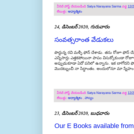
వీరిచే పోస్ట్ చేయబడింది
Satya Narayana Sarma
వద్ద
12/
లేబుళ్లు:
ఆధ్యాత్మికం
24, డిసెంబర్ 2020, గురువారం
సంవత్సరాంత వేడుకలు
పొద్దున్న రవి మళ్ళీ ఫోన్ చేశాడు. తను రోజూ ఫోన్ 
ఎన్నిసార్లు ఎత్తకపోయినా పాపం విసుక్కోకుండా రోజూ ఒ
అప్పుడుకూడా ఏదో పనిలో ఉన్నాను. ఇక బాగోదని ఫోన
మొదట్నుంచీ నా సిద్ధాంతం. అందులోనూ మా స్నేహం ఇప్ప
వీరిచే పోస్ట్ చేయబడింది
Satya Narayana Sarma
వద్ద
12/
లేబుళ్లు:
ఆధ్యాత్మికం
,
హాస్యం
23, డిసెంబర్ 2020, బుధవారం
Our E Books available fro