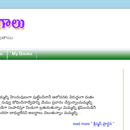
పుతాయి
లు
My Books
మమ్మల్ని హిందువులుగా పుట్టించినానీ ఆలోచనకు విరుద్ధంగా మతం
ువ్వు బోధించినాద్వేషాన్ని మేము ప్రచారం చేస్తున్నాంమమ్మల్ని
ండిగా సంపాదిస్తూ నిండుగా బ్రతుకుతున్నాం మమ్మల్ని క్షమించుడినీ
ందరూ బాధ్యులేనని అబద్దాలు చెబుతున్నాం మమ్మల్ని...
read more " క్రిస్మస్ ప్రార్ధన "