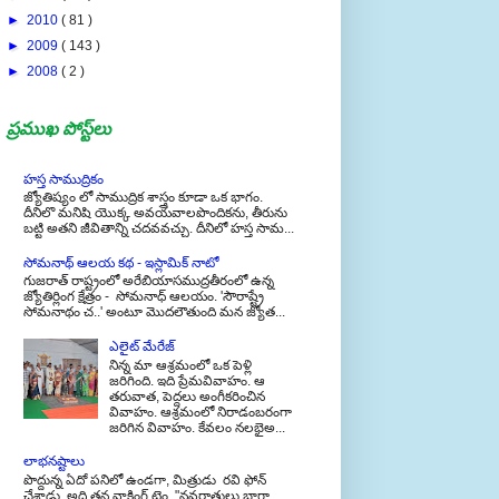
►
2009
( 143 )
►
2008
( 2 )
ప్రముఖ పోస్ట్‌లు
హస్త సాముద్రికం
జ్యోతిష్యం లో సాముద్రిక శాస్త్రం కూడా ఒక భాగం.
దీనిలొ మనిషి యొక్క అవయవాలపొందికను, తీరును
బట్టి అతని జీవితాన్ని చదవవచ్చు. దీనిలో హస్త సామ...
సోమనాథ్ ఆలయ కథ - ఇస్లామిక్ నాటో
గుజరాత్ రాష్ట్రంలో అరేబియాసముద్రతీరంలో ఉన్న
జ్యోతిర్లింగ క్షేత్రం - సోమనాధ్ ఆలయం. 'సౌరాష్ట్రే
సోమనాథం చ..' అంటూ మొదలౌతుంది మన జ్యోత...
ఎలైట్ మేరేజ్
నిన్న మా ఆశ్రమంలో ఒక పెళ్లి
జరిగింది. ఇది ప్రేమవివాహం. ఆ
తరువాత, పెద్దలు అంగీకరించిన
వివాహం. ఆశ్రమంలో నిరాడంబరంగా
జరిగిన వివాహం. కేవలం నలభైఅ...
లాభనష్టాలు
పొద్దున్న ఏదో పనిలో ఉండగా, మిత్రుడు రవి ఫోన్
చేశాడు. అది తన వాకింగ్ టైం. "నవరాత్రులు బాగా
జరిగాయా?" అడిగాడు. "ఆ. జరిగాయి...