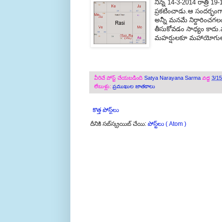
నిన్న 14-3-2014 రాత్రి 
ప్రకటించాడు.ఆ సందర్భంగా 
అన్నీ మనమే నిర్దారించగ
తీసుకోవడం సాధ్యం కాదు.మ
మహర్షులకూ మహాయోగులకే
వీరిచే పోస్ట్ చేయబడింది
Satya Narayana Sarma
వద్ద
3/1
లేబుళ్లు:
ప్రముఖుల జాతకాలు
కొత్త పోస్ట్‌లు
దీనికి సబ్‌స్క్రయిబ్ చేయి:
పోస్ట్‌లు ( Atom )