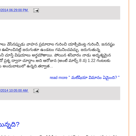
6/2014 06:29:00 PM
కాలు వేసినప్పుడు వాహన ప్రమాదాల గురించి యాక్సిడెంట్ల గురించీ, జననష్టం
. అవి ఊహించినట్లే జరుగుతూ ఉండటం గమనించవచ్చు. జరుగుతున్న
కుని చూస్తే విషయాలు అర్ధమౌతాయి. పోయిన శనివారం నాడు అదృశ్యమైన
ప్రశ్న ద్వారా చూద్దాం.అది ఆరోజున (అంటే మార్చ్ 8 న) 1.22 గంటలకు
ల్ కు అందుబాటులో ఉన్నది.తర్వాత...
read more " మలేషియా విమానం ఏమైంది? "
6/2014 10:05:00 AM
ున్నది?