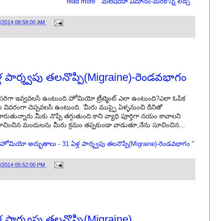
read more " మలేషియా విమానం-మరికొన్ని లీడ్స్ "
2/2014 08:58:00 AM
 పార్శ్వపు తలనొప్పి(Migraine)-రెండవభాగం
తప్పనిసరిగా ఇవ్వవలసి ఉంటుంది.హోమియో ట్రీట్మెంట్ ఎలా ఉంటుంది?ఎలా ఓపిక
 వివరంగా చెప్పవలసి ఉంటుంది. 'మీరు ముప్ఫై ఏళ్ళనుంచి దీనితో
న్నారు.మీకు నొప్పి తగ్గుతుంది.కాని వ్యాధి పూర్తిగా నయం కావాలని
సూచించిన మందులను మీరు క్రమం తప్పకుండా వాడుతూ,నేను సూచించిన...
హోమియో అద్భుతాలు - 31 ఏళ్ల పార్శ్వపు తలనొప్పి(Migraine)-రెండవభాగం "
0/2014 05:52:00 PM
పార్శ్వపు తలనొప్పి(Migraine)