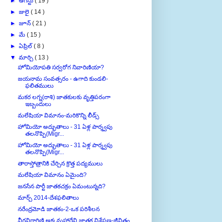
►
జులై
( 14 )
►
జూన్
( 21 )
►
మే
( 15 )
►
ఏప్రిల్
( 8 )
▼
మార్చి
( 13 )
హోమియోపతి సర్వరోగ నివారిణియా?
జయనామ సంవత్సరం - ఉగాది కుండలి-
ఫలితములు
మకర లగ్న(రాశి) జాతకులకు వృత్తిపరంగా
ఇబ్బందులు
మలేషియా విమానం-మరికొన్ని లీడ్స్
హోమియో అద్భుతాలు - 31 ఏళ్ల పార్శ్వపు
తలనొప్పి(Migr...
హోమియో అద్భుతాలు - 31 ఏళ్ల పార్శ్వపు
తలనొప్పి(Migr...
తారాస్తోత్రానికి చేర్చిన క్రొత్త పద్యములు
మలేషియా విమానం ఏమైంది?
జనసేన పార్టీ జాతకచక్రం ఏమంటున్నది?
మార్చ్ 2014-దేశఫలితాలు
నరేంద్రమోడి జాతకం-2-ఒక పరిశీలన
వీరవిరాగిణి అక్కమహాదేవి జాతక విశ్లేషణ-జీవితం