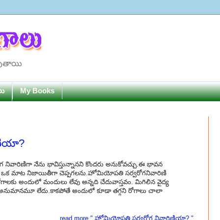
పుతాయి
లు
My Books
ణియా?
ోగ నివారిణిగా నేను భావిస్తున్నానని కొందరు అనుకోవచ్చు.ఈ భావన
ు ఒక మాట నిజాయితీగా చెప్పగలను.హోమియోపతి సర్వరోగనివారిణి
రోగాలకు అందులో మందులు లేవు అన్నది చేదువాస్తవం. మిగిలిన వైద్య
ుమానమూ లేదు.కాకపోతే అందులో కూడా తగ్గని రోగాలు చాలా
read more " హోమియోపతి సర్వరోగ నివారిణియా? "