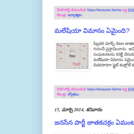
వీరిచే పోస్ట్ చేయబడింది
Satya Narayana Sarma
వద్ద
3/1
లేబుళ్లు:
ఆధ్యాత్మికం
మలేషియా విమానం ఏమైంది?
పిబ్రవరి మార్చ్ నెలల జాత
గురించీ ప్రస్తావించాను
సంఘటనలను కనెక్ట్ చేసు
మలేషియా విమానం ఏమైందో 
చివరిసారిగా ఫ్లైట్ కంట్రో
వీరిచే పోస్ట్ చేయబడింది
Satya Narayana Sarma
వద్ద
3/1
లేబుళ్లు:
జ్యోతిషం
15, మార్చి 2014, శనివారం
జనసేన పార్టీ జాతకచక్రం ఏమంట