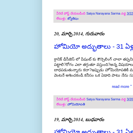
వీరిచే పోస్ట్ చేయబడింది
Satya Narayana Sarma
వద్ద
3/2
లేబుళ్లు:
జ్యోతిషం
20, మార్చి 2014, గురువారం
హోమియో అద్భుతాలు - 31 ఏళ్ల
క్రానిక్ డిసీజెస్ లో పేషంట్ కు కౌన్సెలింగ్ చాలా 
పట్టాలి?రోగం ఎలా తగ్గుతూ వస్తుంది?అన్న విషయాలు
బాధపడుతున్నారు కదా?ఇప్పుడు హోమియోపతికి మారుతు
వెంటనే ఆశించకండి.కనీసం ఒక ఏడాది పాటు నేను 
read more " 
వీరిచే పోస్ట్ చేయబడింది
Satya Narayana Sarma
వద్ద
3/2
లేబుళ్లు:
హోమియోపతి
19, మార్చి 2014, బుధవారం
హోమియో అద్భుతాలు - 31 ఏళ్ల 