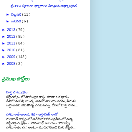
వ్రతాలు-పూజలు-ధ్యానాలు-నిజమైన ఆధ్యాత్మికత
►
ఫిబ్రవరి
( 11 )
►
జనవరి
( 6 )
►
2013
( 79 )
►
2012
( 85 )
►
2011
( 84 )
►
2010
( 81 )
►
2009
( 143 )
►
2008
( 2 )
ప్రముఖ పోస్ట్‌లు
హస్త సాముద్రికం
జ్యోతిష్యం లో సాముద్రిక శాస్త్రం కూడా ఒక భాగం.
దీనిలొ మనిషి యొక్క అవయవాలపొందికను, తీరును
బట్టి అతని జీవితాన్ని చదవవచ్చు. దీనిలో హస్త సామ...
సోమనాథ్ ఆలయ కథ - ఇస్లామిక్ నాటో
గుజరాత్ రాష్ట్రంలో అరేబియాసముద్రతీరంలో ఉన్న
జ్యోతిర్లింగ క్షేత్రం - సోమనాధ్ ఆలయం. 'సౌరాష్ట్రే
సోమనాథం చ..' అంటూ మొదలౌతుంది మన జ్యోత...
ఎలైట్ మేరేజ్