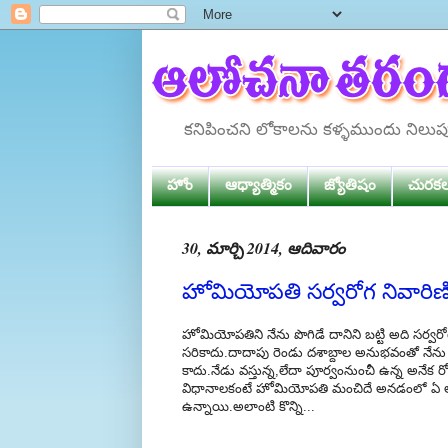
కనిపించని లోకాలను కళ్ళముందు నిలు
హోం
ఆధ్యాత్మికం
జ్యోతిషం
చురక
30, మార్చి 2014, ఆదివారం
హోమియోపతి సర్వరోగ నివారి
హోమియోపతిని నేను పొగిడే దానిని బట్టి అది సర్వర
సరికాదు.దాదాపు రెండు దశాబ్దాల అనుభవంతో నేన
కాదు.నేడు వస్తున్న,లేదా పూర్వంనుంచీ ఉన్న అనేక 
విధానాలకంటే హోమియోపతి మంచిదే అనడంలో ఏ అన
ఉన్నాయి.అలాంటి కొన్ని...