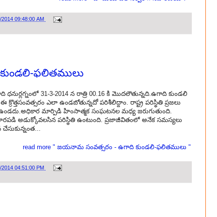
0/2014 09:48:00 AM
కుండలి-ఫలితములు
ుర్లగ్నంలో 31-3-2014 న రాత్రి 00.16 కి మొదలౌతున్నది.ఉగాది కుండలి
 క్రొత్తసంవత్సరం ఎలా ఉండబోతున్నదో పరిశీలిద్దాం. రాష్ట్ర పరిస్థితి ప్రజలు
 ఉండదు.అధికార మార్పిడి హింసాత్మక సంఘటనల మధ్య జరుగుతుంది.
ారపడి అడుక్కోవలసిన పరిస్థితి ఉంటుంది. ప్రజాజీవితంలో అనేక సమస్యలు
న చేసుకున్నంత...
read more " జయనామ సంవత్సరం - ఉగాది కుండలి-ఫలితములు "
9/2014 04:51:00 PM