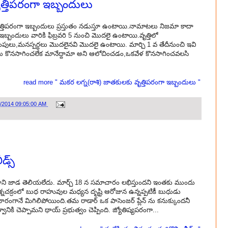
త్తిపరంగా ఇబ్బందులు
తిపరంగా ఇబ్బందులు ప్రస్తుతం నడుస్తూ ఉంటాయి.నామాటలు నిజమా కాదా
్బందులు వారికి ఫిబ్రవరి 5 నుంచి మొదలై ఉంటాయి.వృత్తిలో
ింపులు,మనస్పర్ధలు మొదలైనవి మొదలై ఉంటాయి. మార్చి 1 వ తేదీనుంచి ఇవి
ాలు కొనసాగించలేక మానేద్దామా అని ఆలోచించడం,ఒకవేళ కొనసాగించవలసి
read more " మకర లగ్న(రాశి) జాతకులకు వృత్తిపరంగా ఇబ్బందులు "
3/2014 09:05:00 AM
డ్స్
ాని జాడ తెలియలేదు. మార్చ్ 18 న సమాచారం లభిస్తుందని ఇంతకు ముందు
్రశ్నచక్రంలో బుధ రాహువుల మధ్యన దృష్టి ఆరోజున ఉన్నప్పటికీ బుధుడు
ంగానే మిగిలిపోయింది.తమ రాడార్ ఒక పాసెంజర్ ప్లేన్ ను కనుక్కుందనీ
ికి చెప్పామని థాయ్ ప్రభుత్వం చెప్పింది. జ్యోతిష్యపరంగా...