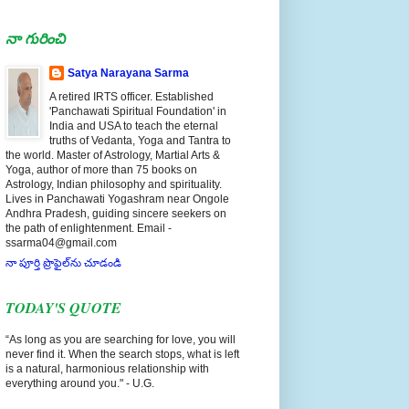
నా గురించి
Satya Narayana Sarma
A retired IRTS officer. Established
'Panchawati Spiritual Foundation' in
India and USA to teach the eternal
truths of Vedanta, Yoga and Tantra to
the world. Master of Astrology, Martial Arts &
Yoga, author of more than 75 books on
Astrology, Indian philosophy and spirituality.
Lives in Panchawati Yogashram near Ongole
Andhra Pradesh, guiding sincere seekers on
the path of enlightenment. Email -
ssarma04@gmail.com
నా పూర్తి ప్రొఫైల్‌ను చూడండి
TODAY'S QUOTE
“As long as you are searching for love, you will
never find it. When the search stops, what is left
is a natural, harmonious relationship with
everything around you." - U.G.