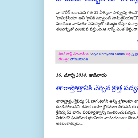
నా కొలీగ్ ఒకాయన గత 31 ఏళ్ళుగా పార్శ్వపు తలనొప్
'హెమిక్రేనియా' అనీ 'క్రానిక్ పెర్సిస్టెంట్ హెమిక్ర
మందులు వాడుతూ సమస్యతో యుద్ధం చేస్తూ ఉన్నాడు.
తలనొప్పితో మెలకువ వస్తుంది.ఆ నొప్పి ఎంత తీవ్రం
వీరిచే పోస్ట్ చేయబడింది
Satya Narayana Sarma
వద్ద
3/1
లేబుళ్లు:
హోమియోపతి
16, మార్చి 2014, ఆదివారం
తారాస్తోత్రానికి చేర్చిన క్రొత్త ప
తారాస్తోత్రం(శ్రీవిద్య 51 భాగం)లోని అన్ని శ్లోకాలకూ 
ఉండిపోయినవి. కనుక ఆయా శ్లోకముల దిగువన ఈ తెలుగ
శ్రీవిద్య 51 భాగం పరిపూర్ణత్వాన్ని సంతరించుకు
నికరంబౌ ఘనయోగ భూమికల నానందంబుగా దేలుచున్
అకలంకాత్ములు...