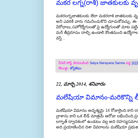
మకర లగ్న(రాశి) జాతకులకు వృ
మకరలగ్నజాతకులకు లేదా మకరరాశి జాతకులకు వృత్
అని ఎవరికి వారు గమనించుకొని చూచుకోవచ్చు. ఈ ఇబ
విరోధాలు,సహోద్యోగులతో,పై ఉద్యోగులతో మాట పట్ట
మరీ తీవ్రరూపం దాల్చి ఉండాలి.కొంతమంది ఉద్యోగ
వస్తే...
వీరిచే పోస్ట్ చేయబడింది
Satya Narayana Sarma
వద్ద
3/2
లేబుళ్లు:
జ్యోతిషం
22, మార్చి 2014, శనివారం
మలేషియా విమానం-మరికొన్ని లీ
మలేషియా విమానం అదృశ్యమై 14 రోజులైంది.కాని ద
వ్రాశాను.కాని ఒక లీడ్ మాత్రమే ఆరోజు లభించింది.ప
లగ్నాత్ ద్వాదశంలో ఉండటం వల్ల అది రహస్యసమాచార
అది ప్రయాణించిన దిశా వివరాలను మలేషియా ప్రభుత్వాన