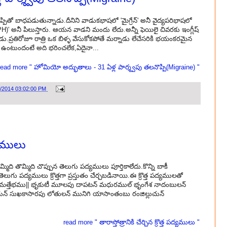
పితో బాధపడుతున్నాడు.దీనిని వాడుకభాషలో 'మైగ్రేన్' అనీ వైద్యపరిభాషలో
ేనియా(CPH)' అనీ పిలుస్తారు. ఆయన వాడని మందు లేదు.అన్నీ ఫెయిలై చివరకు ఇంగ్లీష్
ప్రతిరోజూ రాత్రి ఒక బిళ్ళ వేసుకోకపోతే మర్నాడు లేచేసరికి భయంకరమైన
గా ఉంటుందంటే అది భరించలేక,ఏదైనా...
read more " హోమియో అద్భుతాలు - 31 ఏళ్ల పార్శ్వపు తలనొప్పి(Migraine) "
9/2014 03:02:00 PM
ద్యములు
తొమ్మిది తొమ్మిది చొప్పున తెలుగు పద్యములు పూర్తికాలేదు.కొన్ని బాకీ
ు పద్యములు క్రొత్తగా ప్రస్తుతం చేర్చబడినాయి.ఈ క్రొత్త పద్యములతో
న్నది. మత్తేభము|| భృకుటీ మూలపు దాపటన్ మధురముల్ భృంగేశ నాదంబులన్
 సుఖకాసారపు లోతులన్ మునిగి యాసాంతంబు రంజిల్లుచున్
read more " తారాస్తోత్రానికి చేర్చిన క్రొత్త పద్యములు "