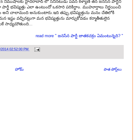
19-16 నిముషాలకు హైదరాబాద్ లో సినీనటుడు పవన్ కళ్యాణ్ తన జనసేన పార్టీని
పార్టీ భవిష్యత్తు ఎలా ఉంటుందో ఒకసారి పరికిద్దాం. ముహూర్తాలు నిర్ణయించి
లం అని చాలామంది అనుకుంటారు.ఇది తప్పు.భవిష్యత్తును మనం చేతిలోకి
న ఇష్టం వచ్చినట్లుగా మన భవిష్యత్తును మార్చుకోవడం కర్మాతీతులైన
 సాధ్యమౌతుంది...
read more " జనసేన పార్టీ జాతకచక్రం ఏమంటున్నది? "
5/2014 02:52:00 PM
హోమ్
పాత పోస్ట్‌లు