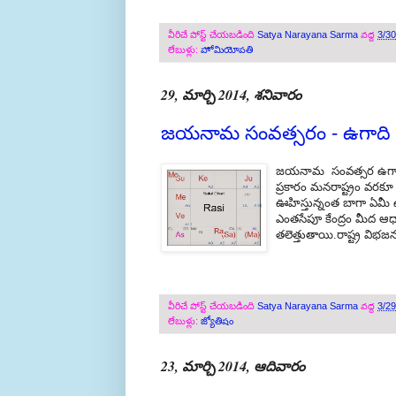
వీరిచే పోస్ట్ చేయబడింది
Satya Narayana Sarma
వద్ద
3/3
లేబుళ్లు:
హోమియోపతి
29, మార్చి 2014, శనివారం
జయనామ సంవత్సరం - ఉగాది 
జయనామ సంవత్సర ఉగాది ధన
ప్రకారం మనరాష్ట్రం వరకూ ఈ
ఊహిస్తున్నంత బాగా ఏమీ
ఎంతసేపూ కేంద్రం మీద ఆధ
తలెత్తుతాయి.రాష్ట్ర విభజ
వీరిచే పోస్ట్ చేయబడింది
Satya Narayana Sarma
వద్ద
3/2
లేబుళ్లు:
జ్యోతిషం
23, మార్చి 2014, ఆదివారం