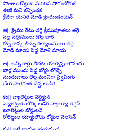
పోజులు కొట్టుట మరిగిన పోరంబోకుల్
ఈజీ మని కన్పించక
క్రేజీగా యనిరి మోడి క్రూరుండంచున్
ఆ|| క్రైము రేటు తగ్గె క్రీముపూతలు తగ్గె
నల్ల వర్తకములు డొల్ల బారె
కట్న కాన్క లిచ్చు కల్యాణములు తగ్గె
మోడి మాయ పెద్ద మోళి మాయ
ఆ|| అన్ని కార్డు లిచట యాక్సెప్టు లౌనంచు
బార్ల ముందు పెద్ద బోర్డు లొచ్చె
మందుబాబు లెల్ల మంచిగా స్వైపింగు
చేయసాగిరంత చేష్ట లుడిగి
కం|| బ్యాలెట్టుల వెర్డిక్టున
వ్యాలెట్టుకు బొక్క బడగ వ్యాల్యూ తగ్గెన్
టూలెట్టుల బోర్డులవే
రోలెట్టుల యాక్టులౌచు రోడ్డుల వెలసెన్
కం|| ఐటీ దాడుల భయమున