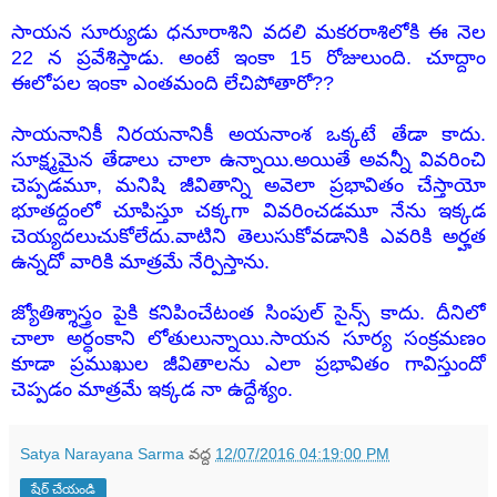
సాయన సూర్యుడు
ధనూరాశిని వదలి మకరరాశిలోకి ఈ నెల
22 న ప్రవేశిస్తాడు. అంటే ఇంకా 15 రోజులుంది. చూద్దాం
ఈలోపల ఇంకా ఎంతమంది లేచిపోతారో??
సాయనానికీ నిరయనానికీ అయనాంశ ఒక్కటే తేడా కాదు.
సూక్ష్మమైన తేడాలు చాలా ఉన్నాయి.అయితే అవన్నీ వివరించి
చెప్పడమూ, మనిషి జీవితాన్ని అవెలా ప్రభావితం చేస్తాయో
భూతద్దంలో చూపిస్తూ చక్కగా వివరించడమూ నేను ఇక్కడ
చెయ్యదలుచుకోలేదు.వాటిని తెలుసుకోవడానికి ఎవరికి అర్హత
ఉన్నదో వారికి మాత్రమే నేర్పిస్తాను.
జ్యోతిశ్శాస్త్రం పైకి కనిపించేటంత సింపుల్ సైన్స్ కాదు. దీనిలో
చాలా అర్ధంకాని లోతులున్నాయి.
సాయన సూర్య సంక్రమణం
కూడా ప్రముఖుల జీవితాలను ఎలా ప్రభావితం గావిస్తుందో
చెప్పడం మాత్రమే ఇక్కడ నా ఉద్దేశ్యం.
Satya Narayana Sarma
వద్ద
12/07/2016 04:19:00 PM
షేర్ చేయండి