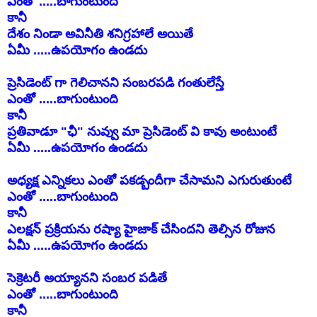
ఎంతో .....బాగుంటుంది
కానీ
దేశం నిండా అవినీతి శనిగ్రహాలే అయితే
ఏమీ .....ఉపయోగం ఉండదు
ప్రెసిడెంట్ గా గెలిచానని సంబరపడి గంతులేస్తే
ఎంతో .....బాగుంటుంది
కానీ
ప్రతివాడూ "ఛీ" నువ్వు మా ప్రెసిడెంట్ వి కావు అంటుంటే
ఏమీ .....ఉపయోగం ఉండదు
అధ్యక్ష ఎన్నికలు ఎంతో పకడ్బందీగా చేసామని ఎగురుతుంటే
ఎంతో .....బాగుంటుంది
కానీ
ఎలక్షన్ ప్రక్రియను రష్యా హైజాక్ చేసిందని తెల్సిన రోజున
ఏమీ .....ఉపయోగం ఉండదు
సెక్రెటరీ అయ్యానని సంబర పడితే
ఎంతో .....బాగుంటుంది
కానీ