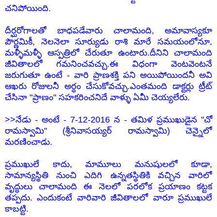
చనిపోయింది.
దీర్ఘరోగాలతో బాధపడేవారు చాలామంది, అమావాస్యకూ
పౌర్ణమికీ, నెలనెలా
సూర్యుడు రాశి మారే సమయంలోనూ,
మళ్ళీమళ్ళీ ఆస్పత్రిలో చేరుతూ ఉంటారు.దీనిని చాలామంది
జీవితాలలో గమనించవచ్చు.ఈ విధంగా వెంటవెంటనే
జరుగుతూ ఉంటే - వారి ప్రాణశక్తి పని అయిపోయిందనీ అవి
ఆఖరు రోజులనీ అర్ధం చేసుకోవచ్చు.ఎంతమంది డాక్టర్లు ట్రీట్
చేసినా "ప్రాణం" సహకరించనిదే వాళ్ళు ఏమీ చెయ్యలేరు.
>>నేడు - అంటే - 7-12-2016 న - తమిళ ప్రముఖుడైన "చో
రామస్వామి" (శ్రీనివాసయ్యర్ రామస్వామి) చెన్నైలో
మరణించాడు.
ప్రముఖులే కాదు, మామూలు మనుషులలో కూడా,
సామాన్యస్థితి నుంచి ఎదిగి ఉన్నతస్థితికి వచ్చిన వారిలో
వృద్ధులు చాలామంది ఈ నెలలో పరలోక ప్రయాణం కట్టక
తప్పదు. ఎందుకంటే వారివారి జీవితాలలో వారూ ప్రముఖులే
కాబట్టి.