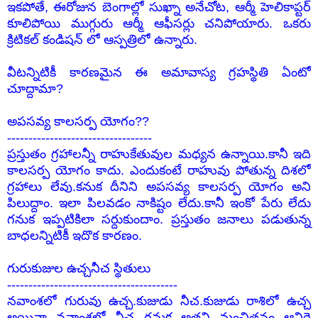
ఇకపోతే, ఈరోజున బెంగాల్లో సుఖ్నా అనేచోట, ఆర్మీ హెలికాప్టర్
కూలిపోయి ముగ్గురు ఆర్మీ ఆఫీసర్లు చనిపోయారు. ఒకరు
క్రిటికల్ కండిషన్ లో ఆస్పత్రిలో ఉన్నారు.
వీటన్నిటికీ కారణమైన ఈ అమావాస్య గ్రహస్థితి ఏంటో
చూద్దామా?
అపసవ్య కాలసర్ప యోగం??
----------------------------------
ప్రస్తుతం గ్రహాలన్నీ రాహుకేతువుల మధ్యన ఉన్నాయి.కానీ ఇది
కాలసర్ప యోగం కాదు. ఎందుకంటే రాహువు పోతున్న దిశలో
గ్రహాలు లేవు.కనుక దీనిని అపసవ్య కాలసర్ప యోగం అని
పిలుద్దాం. ఇలా పిలవడం నాకిష్టం లేదు.కానీ ఇంకో పేరు లేదు
గనుక ఇప్పటికిలా సర్దుకుందాం. ప్రస్తుతం జనాలు పడుతున్న
బాధలన్నిటికీ ఇదొక కారణం.
గురుకుజుల ఉచ్చనీచ స్థితులు
----------------------------------------
నవాంశలో గురువు ఉచ్చ.కుజుడు నీచ.కుజుడు రాశిలో ఉచ్చ
అయినా నవాంశలో నీచ గనుక అతని మంచితనం ఆవిరై