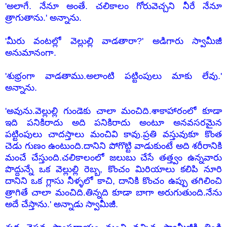
'అలాగే. నేనూ అంతే. చలికాలం గోరువెచ్చని నీరే నేనూ
త్రాగుతాను.' అన్నాను.
'మీరు వంటల్లో వెల్లుల్లి వాడతారా?' అడిగారు స్వామీజీ
అనుమానంగా.
'శుభ్రంగా వాడతాము.అలాంటి పట్టింపులు మాకు లేవు.'
అన్నాను.
'అవును.వెల్లుల్లి గుండెకు చాలా మంచిది.శాకాహారంలో కూడా
ఇది పనికిరాదు అది పనికిరాదు అంటూ అనవసరమైన
పట్టింపులు చాదస్తాలు మంచివి కావు.ప్రతి వస్తువుకూ కొంత
చెడు గుణం ఉంటుంది.దానిని పోగొట్టి వాడుకుంటే అది శరీరానికి
మంచే చేస్తుంది.చలికాలంలో జలుబు చేసే తత్త్వం ఉన్నవారు
పొద్దున్నే ఒక వెల్లుల్లి రెబ్బ, కొంచం మిరియాలు కలిపి నూరి
దానిని ఒక గ్లాసు నీళ్ళలో కాచి, దానికి కొంచం ఉప్పు తగిలించి
త్రాగితే చాలా మంచిది.తిన్నది కూడా బాగా అరుగుతుంది.నేను
అదే చేస్తాను.' అన్నాడు స్వామీజీ.