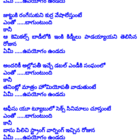
ఏమీ .....ఉపయోగం ఉండదు
జుట్టుకి రంగేసుకుని కుర్ర వేషాలేస్తుంటే
ఎంతో .....బాగుంటుంది
కానీ
ఆ కెమికల్స్ బాడీలోకి ఇంకి కిడ్నీలు పాడయ్యాయని తెలిసిన
రోజున
ఏమీ .....ఉపయోగం ఉండదు
అందరికీ అల్లోపతీ ఇచ్చే డబల్ ఎండీకి సంఘంలో
ఎంతో .....బాగుంటుంది
కానీ
తనింట్లో మాత్రం హోమియోపతీ వాడుతుంటే
ఏమీ .....ఉపయోగం ఉండదు
ఆఫీసు యూ ట్యూబులో సెక్స్ సినిమాలు చూస్తుంటే
ఎంతో .....బాగుంటుంది
కానీ
బాసు పిలిచి స్ట్రాంగ్ వార్నింగ్ ఇచ్చిన రోజున
ఏమీ .....ఉపయోగం ఉండదు