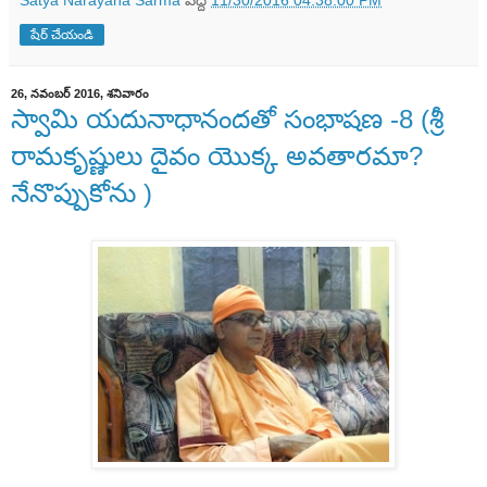
షేర్ చేయండి
26, నవంబర్ 2016, శనివారం
స్వామి యదునాధానందతో సంభాషణ -8 (శ్రీ
రామకృష్ణులు దైవం యొక్క అవతారమా?
నేనొప్పుకోను )