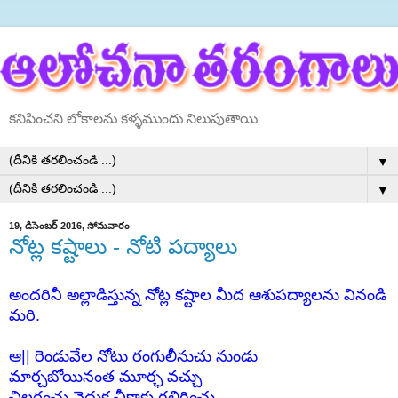
కనిపించని లోకాలను కళ్ళముందు నిలుపుతాయి
▼
▼
19, డిసెంబర్ 2016, సోమవారం
నోట్ల కష్టాలు - నోటి పద్యాలు
అందరినీ అల్లాడిస్తున్న నోట్ల కష్టాల మీద ఆశుపద్యాలను వినండి
మరి.
ఆ|| రెండువేల నోటు రంగులీనుచు నుండు
మార్చబోయినంత మూర్ఛ వచ్చు
చిల్లరంచు వెదుక చీకాకు గలిగించు