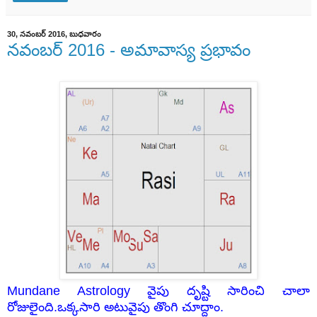
30, నవంబర్ 2016, బుధవారం
నవంబర్ 2016 - అమావాస్య ప్రభావం
Mundane Astrology వైపు దృష్టి సారించి చాలా
రోజులైంది.ఒక్కసారి అటువైపు తొంగి చూద్దాం.