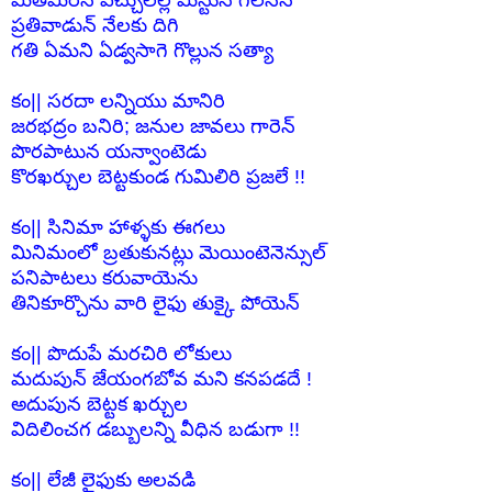
మితిమీరిన ఎచ్చులెల్ల మిస్టున గలసెన్
ప్రతివాడున్ నేలకు దిగి
గతి ఏమని ఏడ్వసాగె గొల్లున సత్యా
కం|| సరదా లన్నియు మానిరి
జరభద్రం బనిరి; జనుల జావలు గారెన్
పొరపాటున యన్వాంటెడు
కొరఖర్చుల బెట్టకుండ గుమిలిరి ప్రజలే !!
కం|| సినిమా హాళ్ళకు ఈగలు
మినిమంలో బ్రతుకునట్లు మెయింటెనెన్సుల్
పనిపాటలు కరువాయెను
తినికూర్చొను వారి లైఫు తుక్కై పోయెన్
కం|| పొదుపే మరచిరి లోకులు
మదుపున్ జేయంగబోవ మని కనపడదే !
అదుపున బెట్టక ఖర్చుల
విదిలించగ డబ్బులన్ని వీధిన బడుగా !!
కం|| లేజీ లైఫుకు అలవడి