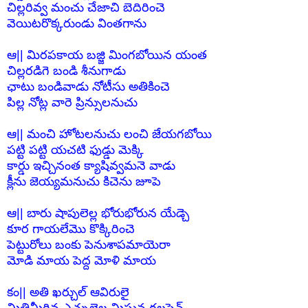
చిల్లరివ్వ మంచు చేజాచి బెదిరించె
వెయిటరొక్కరుండు వింతగాను
ఆ|| మిరపకాయ బజ్జి మింగబోయిన యంత
చిల్లరడిగె బండి శీనుగాడు
ఛాటు బండివాడు నోటీసు అతికించె
పిల్ల నోట్ల వారె ప్రిన్సులనుచు
ఆ|| మంచి హోటలనుచు లంచి జేయగబోయి
పట్టి పట్టి యచటి ఫుడ్డు మెక్కి
కార్డు ఇచ్చినంత క్యాషివ్వమనె వాడు
క్లీను జెయ్యమనుచు కిచెను జూపె
ఆ|| బారు షాపులెల్ల భోరుభోరున
యేడ్చె
కూర గాయలేమొ కొక్కిరించె
పెట్టురోలు బంకు పెనుశాపమాయెరా
మోడి మాయ పెద్ద మోళి మాయ
కం|| అతి ఖర్చుల్ ఆవిరులై