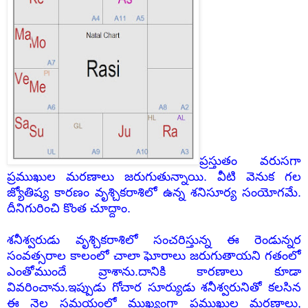
ప్రస్తుతం వరుసగా
ప్రముఖుల మరణాలు జరుగుతున్నాయి. వీటి వెనుక గల
జ్యోతిష్య కారణం వృశ్చికరాశిలో ఉన్న శనిసూర్య సంయోగమే.
దీనిగురించి కొంత చూద్దాం.
శనీశ్వరుడు వృశ్చికరాశిలో సంచరిస్తున్న ఈ రెండున్నర
సంవత్సరాల కాలంలో చాలా ఘోరాలు జరుగుతాయని గతంలో
ఎంతోముందే వ్రాశాను.దానికి కారణాలు కూడా
వివరించాను.ఇప్పుడు గోచార సూర్యుడు శనీశ్వరునితో కలసిన
ఈ నెల సమయంలో ముఖ్యంగా ప్రముఖుల మరణాలు,