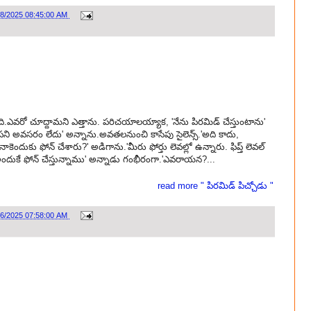
28/2025 08:45:00 AM
ది.ఎవరో చూద్దామని ఎత్తాను. పరిచయాలయ్యాక, 'నేను పిరమిడ్ చేస్తుంటాను'
కపని అవసరం లేదు' అన్నాను.అవతలనుంచి కాసేపు సైలెన్స్.'అది కాదు,
ెందుకు ఫోన్ చేశారు?' అడిగాను.'మీరు ఫోర్తు లెవల్లో ఉన్నారు. ఫిప్త్ లెవల్
ందుకే ఫోన్ చేస్తున్నాము' అన్నాడు గంభీరంగా.'ఎవరాయన?...
read more " పిరమిడ్ పిచ్చోడు "
26/2025 07:58:00 AM