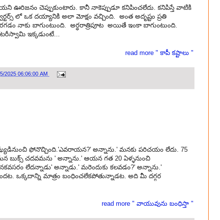
 ఊరిజనం చెప్పుకుంటారు. కానీ నాకెప్పుడూ కనిపించలేదు. కనిపిస్తే వాటికి
 క్వార్టర్స్ లో ఒక దయ్యానికి అలా మోక్షం వచ్చింది. అంత అదృష్టం ప్రతి
ో తిరగడం నాకు బాగుంటుంది. అర్ధరాత్రిపూట అయితే ఇంకా బాగుంటుంది.
రీస్వామి ఇక్కడుంటే...
read more " కాపీ కష్టాలు "
25/2025 06:06:00 AM
ిష్యుడినుంచి ఫోనొచ్చింది.'ఎవరాయన?' అన్నాను.' మనకు పరిచయం లేదు. 75
 మన బుక్స్ చదవమను ' అన్నాను.' ఆయన గత 20 ఏళ్ళనుంచి
రా తనకవసరం లేదన్నాడు' అన్నాడు.' మరెందుకు కలవడం?' అన్నాను.'
ట. ఒక్కదాన్ని మాత్రం బంధించలేకపోతున్నాడట. అది మీ దగ్గర
read more " వాయువును బంధిస్తా "