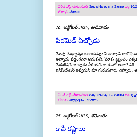
వీరిచే పోస్ట్ చేయబడింది
Satya Narayana Sarma
వద్ద
10/
లేబుళ్లు:
చురకలు
26, అక్టోబర్ 2025, ఆదివారం
పిరమిడ్ పిచ్చోడు
మొన్న మధ్యాన్నం ఒకాయన్నుంచి వాట్సాప్ కాలొచ్చిం
అన్నాడు.వడ్రంగేమో అనుకుని, 'మాకు ప్రస్తుతం చెక్
మెడిటేషన్' అన్నాడు సీరియస్ గా.'ఓహో అదా? సరే. నాక
ఇనీషియేషన్ ఇవ్వమని మా గురువుగారు చెప్పారు. అ
వీరిచే పోస్ట్ చేయబడింది
Satya Narayana Sarma
వద్ద
10/
లేబుళ్లు:
ఆధ్యాత్మికం
,
చురకలు
25, అక్టోబర్ 2025, శనివారం
కాపీ కష్టాలు