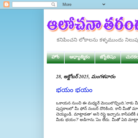
కనిపించని లోకాలను కళ్ళముందు నిలు
హోం
ఆధ్యాత్మికం
జ్యోతిషం
చురక
28, అక్టోబర్ 2025, మంగళవారం
భయం భయం
ఒకాయన నుంచి ఈ మధ్యనే మెయిలొచ్చింది.'నాకు మీ
పుస్తకాలలో మీ ఫోన్ నంబర్ దొరికింది. కానీ మీత
చెయ్యండి. మాట్లాడతా' అని రిప్లై ఇచ్చాను.కాసేప
మీకు భయం?' అడిగాను.'ఏం లేదు. మీతో ఏది మాట్లాడిన