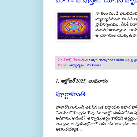
మా 74 వ పుస్తకం 'యోగినీ 
నా కలం నుండి వెలువడుతు
వ్యాఖ్యానమును ఈ నవరాత్
ప్రాచీనగ్రంధము. దీనికి
నవావరణలున్నాయి. ఆయా ఆ
ఆ యోగినుల యొక్క ఉపాసన
వీరిచే పోస్ట్ చేయబడింది
Satya Narayana Sarma
వద్ద
10/
లేబుళ్లు:
ఆధ్యాత్మికం
,
My Books
1, అక్టోబర్ 2025, బుధవారం
పూర్ణాహుతి
చాలారోజులనుంచీ తెలిసిన ఒక పెద్దాయన ఇవాళ ఫోన
విషయంలోకొచ్చాడు.'రేపు మా ఇంట్లో చండీహోమం పూర్
అడిగాను.'అదేంటి?' అన్నాడు.అర్ధం కాలేదని అర్ధమై
అన్నాడు.'అప్పుడివ్వలేదా?' అడిగాను.'ఇచ్చాము' అన
ఆహుతయ్యాక...