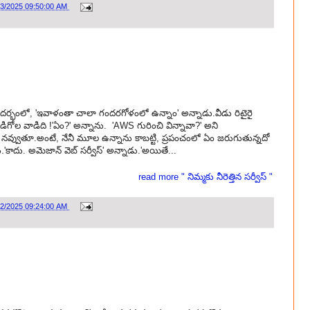
23/2025 09:50:00 AM
 సందర్భంలో, 'ఇవాళంతా చాలా గందరగోళంలో ఉన్నాం' అన్నాడు.వీడు రిటైరై
వడిగోల వాడిది !'ఏం?' అన్నాను. 'AWS గురించి విన్నావా?' అని
ు నవ్వుతూ.అంటే, నేనీ మూల ఉన్నాను కాబట్టి, ప్రపంచంలో ఏం జరుగుతున్నదో
ను.'కాదు. అమెజాన్ వెబ్ సర్వీస్' అన్నాడు.'అయితే...
read more " నిమ్మకు నీరెత్తిన సర్వీస్ "
22/2025 09:24:00 AM