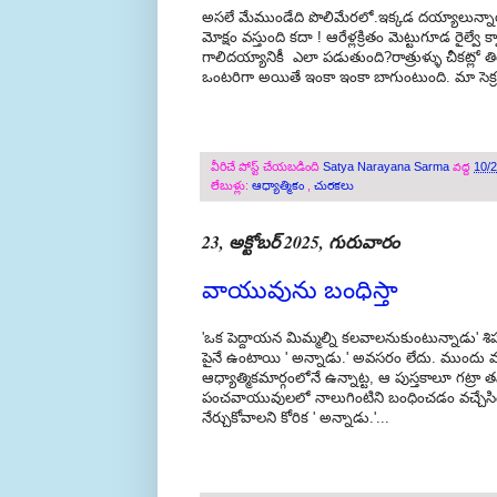
అసలే మేముండేది పొలిమేరలో.ఇక్కడ దయ్యాలున్నాయని
మోక్షం వస్తుంది కదా ! ఆరేళ్లక్రితం మెట్టుగూడ రైల్వే
గాలిదయ్యానికీ ఎలా పడుతుంది?రాత్రుళ్ళు చీకట్ల
ఒంటరిగా అయితే ఇంకా ఇంకా బాగుంటుంది. మా సెక్రట
వీరిచే పోస్ట్ చేయబడింది
Satya Narayana Sarma
వద్ద
10/
లేబుళ్లు:
ఆధ్యాత్మికం
,
చురకలు
23, అక్టోబర్ 2025, గురువారం
వాయువును బంధిస్తా
'ఒక పెద్దాయన మిమ్మల్ని కలవాలనుకుంటున్నాడు' శ
పైనే ఉంటాయి ' అన్నాడు.' అవసరం లేదు. ముందు
ఆధ్యాత్మికమార్గంలోనే ఉన్నాట్ట, ఆ పుస్తకాలూ గట్
పంచవాయువులలో నాలుగింటిని బంధించడం వచ్చేసింద
నేర్చుకోవాలని కోరిక ' అన్నాడు.'...