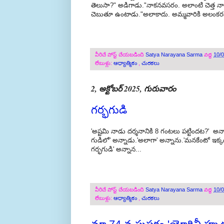
తెలుసా?" అడిగాడు."నాకనవసరం. అలాంటి చెత్త నాకు చ
చెబుతూ ఉంటాడు."అలాకాదు. అమ్మవారికి అలంకరణ చ
వీరిచే పోస్ట్ చేయబడింది
Satya Narayana Sarma
వద్ద
10/
లేబుళ్లు:
ఆధ్యాత్మికం
,
చురకలు
2, అక్టోబర్ 2025, గురువారం
గర్భగుడి
'అష్టమి నాడు దర్శనానికి 8 గంటలు పట్టిందట?' అన
గుడిలో' అన్నాడు.'అలాగా' అన్నాను.'మనకేంటో ఇక్క
గర్భగుడి' అన్నాన...
వీరిచే పోస్ట్ చేయబడింది
Satya Narayana Sarma
వద్ద
10/
లేబుళ్లు:
ఆధ్యాత్మికం
,
చురకలు