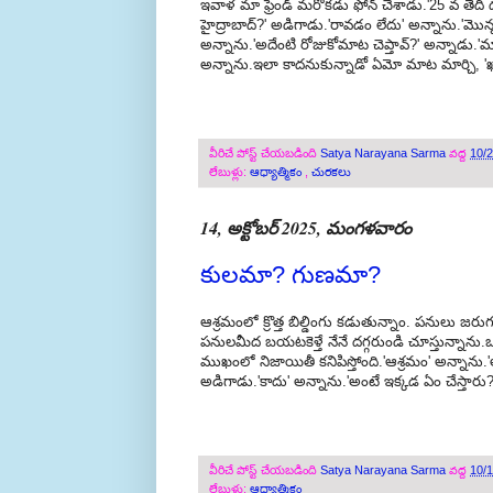
ఇవాళ మా ఫ్రెండ్ మరొకడు ఫోన్ చేశాడు.'25 వ తేదీ దగ్గ
హైద్రాబాద్?' అడిగాడు.'రావడం లేదు' అన్నాను.'మొన్న
అన్నాను.'అదేంటి రోజుకోమాట చెప్తావ్?' అన్నాడ
అన్నాను.ఇలా కాదనుకున్నాడో ఏమో మాట మార్చి, 'ఖాళ
వీరిచే పోస్ట్ చేయబడింది
Satya Narayana Sarma
వద్ద
10/
లేబుళ్లు:
ఆధ్యాత్మికం
,
చురకలు
14, అక్టోబర్ 2025, మంగళవారం
కులమా? గుణమా?
ఆశ్రమంలో క్రొత్త బిల్డింగు కడుతున్నాం. పనులు జరుగు
పనులమీద బయటకెళ్తే నేనే దగ్గరుండి చూస్తున్నాను.ఒక
ముఖంలో నిజాయితీ కనిపిస్తోంది.'ఆశ్రమం' అన్నాను
అడిగాడు.'కాదు' అన్నాను.'అంటే ఇక్కడ ఏం చేస్తార
వీరిచే పోస్ట్ చేయబడింది
Satya Narayana Sarma
వద్ద
10/
లేబుళ్లు:
ఆధ్యాత్మికం