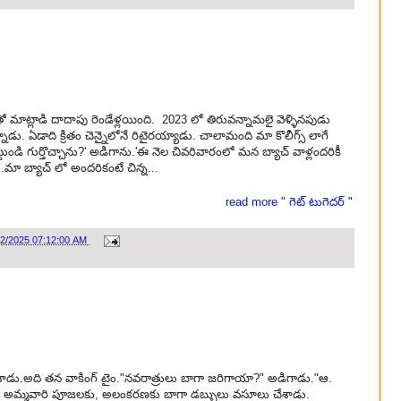
తో మాట్లాడి దాదాపు రెండేళ్లయింది. 2023 లో తిరువన్నామలై వెళ్ళినపుడు
నాడు. ఏడాది క్రితం చెన్నైలోనే రిటైరయ్యాడు. చాలామంది మా కొలీగ్స్ లాగే
ుండి గుర్తొచ్చాను?' అడిగాను.'ఈ నెల చివరివారంలో మన బ్యాచ్ వాళ్లందరికీ
.మా బ్యాచ్ లో అందరికంటే చిన్న...
read more " గెట్ టుగెదర్ "
12/2025 07:12:00 AM
చేశాడు.అది తన వాకింగ్ టైం."నవరాత్రులు బాగా జరిగాయా?" అడిగాడు."ఆ.
లో అమ్మవారి పూజలకు, అలంకరణకు బాగా డబ్బులు వసూలు చేశాడు.