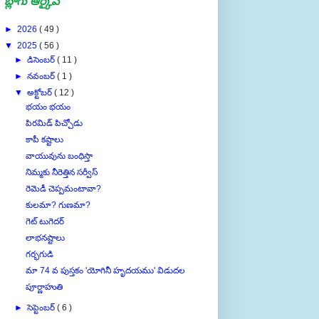
బ్లాగు ఆర్కైవ్
►
2026
( 49 )
▼
2025
( 56 )
►
డిసెంబర్
( 11 )
►
నవంబర్
( 1 )
▼
అక్టోబర్
( 12 )
భయం భయం
పిరమిడ్ పిచ్చోడు
కాపీ కష్టాలు
వాయువును బంధిస్తా
నిమ్మకు నీరెత్తిన సర్వీస్
రెమెడీ చెప్పమంటావా?
కులమా? గుణమా?
గెట్ టుగెదర్
లాభనష్టాలు
గర్భగుడి
మా 74 వ పుస్తకం 'యోగినీ హృదయము' విడుదల
పూర్ణాహుతి
►
సెప్టెంబర్
( 6 )