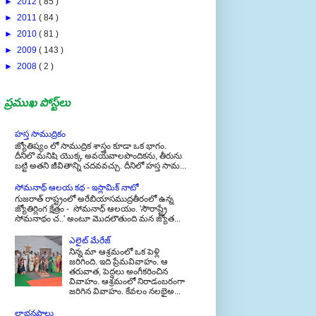
►
2012
( 85 )
►
2011
( 84 )
►
2010
( 81 )
►
2009
( 143 )
►
2008
( 2 )
ప్రముఖ పోస్ట్‌లు
హస్త సాముద్రికం
జ్యోతిష్యం లో సాముద్రిక శాస్త్రం కూడా ఒక భాగం.
దీనిలొ మనిషి యొక్క అవయవాలపొందికను, తీరును
బట్టి అతని జీవితాన్ని చదవవచ్చు. దీనిలో హస్త సామ...
సోమనాథ్ ఆలయ కథ - ఇస్లామిక్ నాటో
గుజరాత్ రాష్ట్రంలో అరేబియాసముద్రతీరంలో ఉన్న
జ్యోతిర్లింగ క్షేత్రం - సోమనాధ్ ఆలయం. 'సౌరాష్ట్రే
సోమనాథం చ..' అంటూ మొదలౌతుంది మన జ్యోత...
ఎలైట్ మేరేజ్
నిన్న మా ఆశ్రమంలో ఒక పెళ్లి
జరిగింది. ఇది ప్రేమవివాహం. ఆ
తరువాత, పెద్దలు అంగీకరించిన
వివాహం. ఆశ్రమంలో నిరాడంబరంగా
జరిగిన వివాహం. కేవలం నలభైఅ...
లాభనష్టాలు