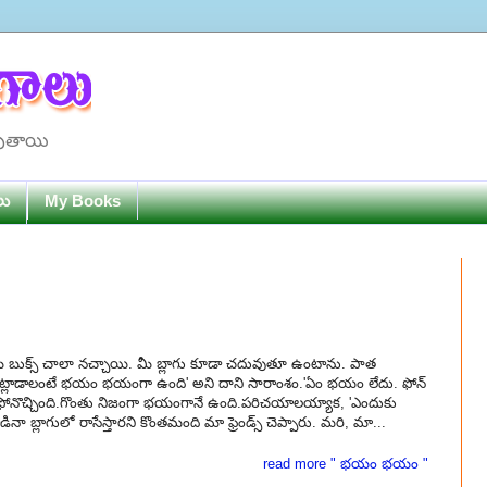
పుతాయి
లు
My Books
 బుక్స్ చాలా నచ్చాయి. మీ బ్లాగు కూడా చదువుతూ ఉంటాను. పాత
ో మాట్లాడాలంటే భయం భయంగా ఉంది' అని దాని సారాంశం.'ఏం భయం లేదు. ఫోన్
టికి ఫోనొచ్చింది.గొంతు నిజంగా భయంగానే ఉంది.పరిచయాలయ్యాక, 'ఎందుకు
ా బ్లాగులో రాసేస్తారని కొంతమంది మా ఫ్రెండ్స్ చెప్పారు. మరి, మా...
read more " భయం భయం "