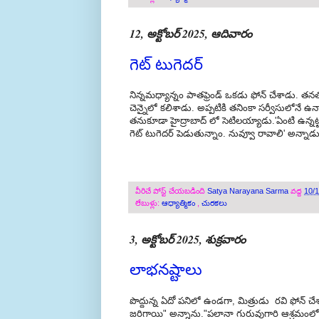
12, అక్టోబర్ 2025, ఆదివారం
గెట్ టుగెదర్
నిన్నమధ్యాన్నం పాతఫ్రెండ్ ఒకడు ఫోన్ చేశాడు. తన
చెన్నైలో కలిశాడు. అప్పటికి తనింకా సర్వీసులోనే ఉన్
తనుకూడా హైద్రాబాద్ లో సెటిలయ్యాడు.'ఏంటి ఉన్నట్ట
గెట్ టుగెదర్ పెడుతున్నాం. నువ్వూ రావాలి' అన్నాడు
వీరిచే పోస్ట్ చేయబడింది
Satya Narayana Sarma
వద్ద
10/
లేబుళ్లు:
ఆధ్యాత్మికం
,
చురకలు
3, అక్టోబర్ 2025, శుక్రవారం
లాభనష్టాలు
పొద్దున్న ఏదో పనిలో ఉండగా, మిత్రుడు రవి ఫోన్ 
జరిగాయి" అన్నాను."పలానా గురువుగారి ఆశ్రమం