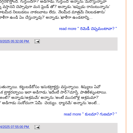
రకొస్తోంది. గుర్తుందిగా?' అడిగాడు.'గుర్తుంది' అన్నాను.'మరొస్తున్నావా
 వస్తానని చెప్పావుగా మన ఫ్రెండ్ తో?' అన్నాడు.'ఇప్పుడు రానంటున్నాను'
ు.'మాటమీద నిలబడటం నాకలవాటు లేదు. నేలమీద మాత్రమే నిలబడతాను'
ీగా ఉండి ఏం చేస్తున్నావు?' అన్నాడు.'ఖాళీగా ఉండటాన్ని...
read more " రెమెడీ చెప్పమంటావా? "
20/2025 05:32:00 PM
తున్నాయి. కట్టుబడికోసం ఇసుకట్రాక్టర్లు వస్తున్నాయి. శిష్యులు ఏవో
 ట్రాక్టరబ్బాయి ఇలా అడిగాడు.'ఇదేంటి సార్?'చూస్తే, పాతికేళ్ళుంటాయి.
.'అంటే?' అన్నాడు'ఆశ్రమమే' అన్నాను.'అంటే ముసలోళ్ల ఆశ్రమమా?'
ు?' అడిగాడు సంకోచంగా.'ఏమీ చెయ్యం. ధ్యానమే' అన్నాను.'అంటే...
read more " కులమా? గుణమా? "
14/2025 07:55:00 PM