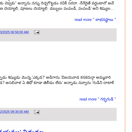
ెప్పకు" అన్నాను.నన్ను రెచ్చగొట్టడం రవికి సరదా. నేనేదైతే వద్దంటానో అవే
ెయ్యాలి, పూజలు చెయ్యాలి. డబ్బులు పంపండి, పంపండి' అని శిష్యుల...
read more " లాభనష్టాలు "
03/2025 06:58:00 AM
్నాడు శిష్యుడు మొన్న.'ఎక్కడ?' అడిగాను.'విజయవాడ కనకదుర్గా అమ్మవారి
డ? అసలివాళ ఏ తిథో కూడా తెలీడం లేదు' అన్నాడు.నవ్వాను.'గుడిని దాటాకే
read more " గర్భగుడి "
02/2025 08:30:00 AM