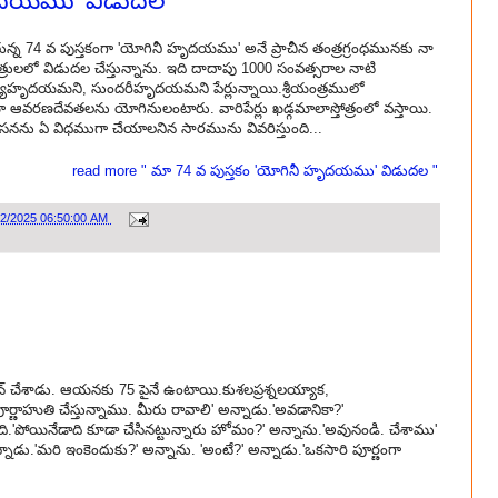
హృదయము' విడుదల
న్న 74 వ పుస్తకంగా 'యోగినీ హృదయము' అనే ప్రాచీన తంత్రగ్రంధమునకు నా
రులలో విడుదల చేస్తున్నాను. ఇది దాదాపు 1000 సంవత్సరాల నాటి
 నిత్యాహృదయమని, సుందరీహృదయమని పేర్లున్నాయి.శ్రీయంత్రములో
వరణదేవతలను యోగినులంటారు. వారిపేర్లు ఖడ్గమాలాస్తోత్రంలో వస్తాయి.
ను ఏ విధముగా చేయాలనిన సారమును వివరిస్తుంది...
read more " మా 74 వ పుస్తకం 'యోగినీ హృదయము' విడుదల "
02/2025 06:50:00 AM
్ చేశాడు. ఆయనకు 75 పైనే ఉంటాయి.కుశలప్రశ్నలయ్యాక,
ణాహుతి చేస్తున్నాము. మీరు రావాలి' అన్నాడు.'అవడానికా?'
ంది.'పోయినేడాది కూడా చేసినట్టున్నారు హోమం?' అన్నాను.'అవునండి. చేశాము'
్నాడు.'మరి ఇంకెందుకు?' అన్నాను. 'అంటే?' అన్నాడు.'ఒకసారి పూర్ణంగా