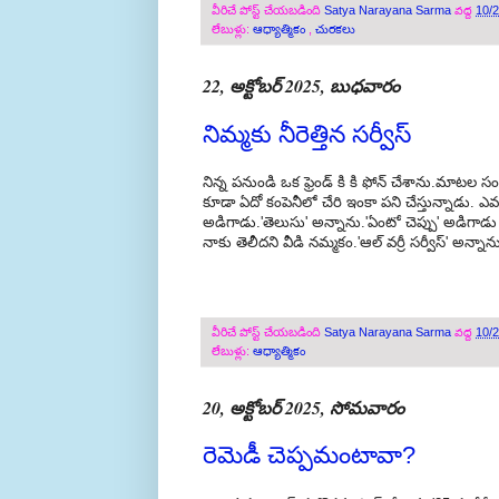
వీరిచే పోస్ట్ చేయబడింది
Satya Narayana Sarma
వద్ద
10/
లేబుళ్లు:
ఆధ్యాత్మికం
,
చురకలు
22, అక్టోబర్ 2025, బుధవారం
నిమ్మకు నీరెత్తిన సర్వీస్
నిన్న పనుండి ఒక ఫ్రెండ్ కి కి ఫోన్ చేశాను.మాటల
కూడా ఏదో కంపెనీలో చేరి ఇంకా పని చేస్తున్నాడు. ఎ
అడిగాడు.'తెలుసు' అన్నాను.'ఏంటో చెప్పు' అడిగాడ
నాకు తెలీదని వీడి నమ్మకం.'ఆల్ వర్రీ సర్వీస్' అన్నా
వీరిచే పోస్ట్ చేయబడింది
Satya Narayana Sarma
వద్ద
10/
లేబుళ్లు:
ఆధ్యాత్మికం
20, అక్టోబర్ 2025, సోమవారం
రెమెడీ చెప్పమంటావా?