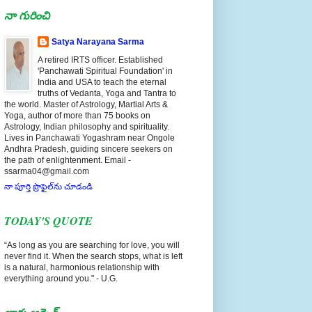
నా గురించి
Satya Narayana Sarma
A retired IRTS officer. Established
'Panchawati Spiritual Foundation' in
India and USA to teach the eternal
truths of Vedanta, Yoga and Tantra to
the world. Master of Astrology, Martial Arts &
Yoga, author of more than 75 books on
Astrology, Indian philosophy and spirituality.
Lives in Panchawati Yogashram near Ongole
Andhra Pradesh, guiding sincere seekers on
the path of enlightenment. Email -
ssarma04@gmail.com
నా పూర్తి ప్రొఫైల్‌ను చూడండి
TODAY'S QUOTE
“As long as you are searching for love, you will
never find it. When the search stops, what is left
is a natural, harmonious relationship with
everything around you." - U.G.