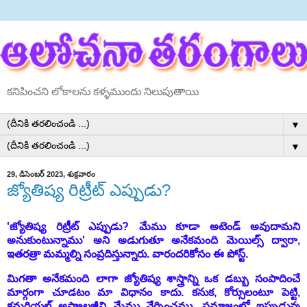
కనిపించని లోకాలను కళ్ళముందు నిలుపుతాయి
▼
▼
29, డిసెంబర్ 2023, శుక్రవారం
జ్యోతిష్య రిట్రీట్ ఎప్పుడు?
'జ్యోతిష్య రిట్రీట్ ఎప్పుడు? మేము కూడా అటెండ్ అవుదామని
అనుకుంటున్నాము' అని అడుగుతూ అనేకమంది మెయిల్స్ ద్వారా,
ఇతరత్రా మమ్మల్ని సంప్రదిస్తున్నారు. వారందరికోసం ఈ పోస్ట్.
మిగతా అనేకమంది లాగా జ్యోతిష్య శాస్త్రాన్ని ఒక డబ్బు సంపాదించే
మార్గంగా చూడటం మా విధానం కాదు. కనుక, కోర్సులంటూ పెట్టి,
కమర్షియల్ అస్ట్రాలజీని మేము నేర్పించము. సమాజంలో ఇప్పుడున్న