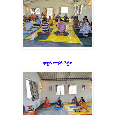
ధ్యాన సాధన చేస్తూ