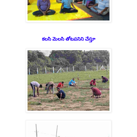
కలసి మెలసి తోటపనిని చేస్తూ