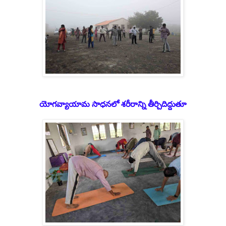
యోగవ్యాయామ సాధనలో శరీరాన్ని తీర్చిదిద్దుతూ