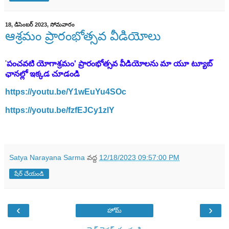
18, డిసెంబర్ 2023, సోమవారం
ఆశ్రమం ప్రారంభోత్సవ వీడియోలు
'
పంచవటి యోగాశ్రమం' ప్రారంభోత్సవ వీడియోలను మా యూ ట్యూబ్
ఛానల్లో ఇక్కడ చూడండి
https://youtu.be/Y1wEuYu4SOc
https://youtu.be/fzfEJCy1zlY
Satya Narayana Sarma
వద్ద
12/18/2023 09:57:00 PM
షేర్ చేయండి
‹
›
హోమ్