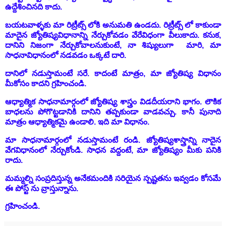
ఉద్దేశించినది కాదు.
బయటవాళ్ళకు మా రిట్రీట్స్ లోకి అనుమతి ఉండదు. రిట్రీట్స్ లో కాకుండా
మాదైన జ్యోతిష్యవిధానాన్ని నేర్చుకోవడం వేరేవిధంగా వీలుకాదు. కనుక,
దానిని నిజంగా నేర్చుకోవాలనుకుంటే, నా శిష్యులుగా మారి, మా
సాధనావిధానంలో నడవడం ఒక్కటే దారి.
దానిలో నడుస్తామంటే సరే. కాదంటే మాత్రం, మా జ్యోతిష్య విధానం
మీకోసం కాదని గ్రహించండి.
ఆధ్యాత్మిక సాధనామార్గంలో జ్యోతిష్య శాస్త్రం విడదీయరాని భాగం. లౌకిక
బాధలను పోగొట్టడానికి దానిని తప్పకుండా వాడవచ్చు. కానీ పునాది
మాత్రం ఆధ్యాత్మికమై ఉండాలి. ఇది మా విధానం.
మా సాధనామార్గంలో నడుస్తామంటే రండి. జ్యోతిష్యశాస్త్రాన్ని నాదైన
వేగవిధానంలో నేర్చుకోండి. సాధన వద్దంటే, మా జ్యోతిష్యం మీకు పనికి
రాదు.
మమ్మల్ని సంప్రదిస్తున్న అనేకమందికి సరియైన స్పష్టతను ఇవ్వడం కోసమే
ఈ పోస్ట్ ను వ్రాస్తున్నాను.
గ్రహించండి.