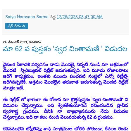
Satya Narayana Sarma
వద్ద
12/26/2023 08:47:00 AM
షేర్ చేయండి
24, డిసెంబర్ 2023, ఆదివారం
మా 62 వ పుస్తకం 'స్వర చింతామణి ' విడుదల
వైకుంఠ ఏకాదశి పర్వదినం నాడు మొదలై, నిన్నటి నుండి మా ఆశ్రమంలో
మొదటి స్పిరిట్యువల్ రిట్రీట్ జరుగుతున్నది. ఇది మూడు రోజులపాటు
జరిగే కార్యక్రమం. ఇంతకు ముందు పంచవటి సంస్థలో ఎన్నో రిట్రీట్స్
జరిగినప్పటికీ, ఆశ్రమం మొదలైన తరువాత జరుగుతున్న మొదటి రిట్రీట్
మాత్రం ఇదే.
ఈ రిట్రీట్ లో భాగంగా ఈ రోజున మా క్రొత్తపుస్తకం 'స్వర చింతామణి' ని
విడుదల చేస్తున్నాము. ఇది శ్వేతకేతుయోగిచే రచించబడిన ప్రాచీన
స్వరశాస్త్ర గ్రంధము. దీనికి నా వ్యాఖ్యానమును నేడు విడుదల
చేస్తున్నాము. ఇది నా కలం నుండి వెలువడుతున్న
62
వ గ్రంధము.
కఠినములైన జ్యోతిష్య శాస్త్ర సూత్రముల జోలికి పోకుండా, కేవలం రెండు