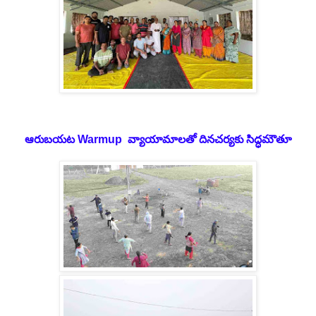
ఆరుబయట Warmup వ్యాయామాలతో దినచర్యకు సిద్ధమౌతూ