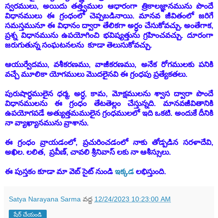
స్వరములు, అయిదు తత్త్వముల ఆధారంగా త్రికాలజ్ఞానమును పొందే
విధానములు ఈ గ్రంధంలో చెప్పబడినాయి. మానవ జీవితంలో జరిగే
సమస్తమునూ ఈ విధానం ద్వారా తేలికగా అర్ధం చేసుకోవచ్చు. అంతేగాక,
ప్రశ్న విధానమును ఉపయోగించి భవిష్యత్తును గ్రహించవచ్చు. దూరంగా
జరుగుతున్న సంఘటనలను కూడా తెలుసుకోవచ్చు.
ఆయుర్వేదము, వశీకరణము, వాజీకరణము, అనేక రోగములకు పనికి
వచ్చే మూలికా యోగములు మొదలైనవి ఈ గ్రంధపు ప్రత్యేకతలు.
పురుషార్ధములైన ధర్మ, అర్ధ, కామ, మోక్షములను శ్వాస ద్వారా పొందే
విధానములను ఈ గ్రంధం తేటతెల్లం చేస్తున్నది. మానవజీవితానికి
ఉపయోగపడే అత్యుత్తమములైన గ్రంధములలో ఇది ఒకటి. అందుకే దీనికి
నా వ్యాఖ్యానమును వ్రాశాను.
ఈ గ్రంధం వ్రాయడంలో, ప్రచురించడంలో నాకు తోడ్పడిన సరళాదేవి,
అఖిల. లలిత, ప్రవీణ్, చావలి శ్రీనివాస్ లకు నా ఆశీస్సులు.
ఈ పుస్తకం కూడా మా వెబ్ సైట్ నుండి
ఇక్కడ
లభిస్తుంది.
Satya Narayana Sarma
వద్ద
12/24/2023 10:23:00 AM
షేర్ చేయండి