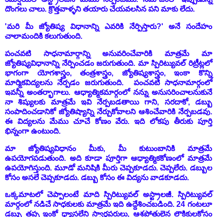
దొంగలు చాలు. క్రొత్తవాళ్ళని తయారు చేయవలసిన పని మాకు లేదు.
'మరి మీ జ్యోతిష్య విధానాన్ని ఎవరికి నేర్పిస్తారు?' అనే సందేహం
చాలామందికి కలుగుతుంది.
పంచవటి సాధనామార్గాన్ని అనువరించేవారికి మాత్రమే మా
జ్యోతిష్యవిధానాన్ని నేర్పించడం జరుగుతుంది. మా స్పిరిట్యువల్ రిట్రీట్లలో
భాగంగా యోగశాస్త్రం, తంత్రశాస్త్రం, జ్యోతిష్యశాస్త్రం, ఇంకా కొన్ని
మార్మికవిద్యలను నేర్పడం జరుగుతుంది. పంచవటి సాధనామార్గంలో
ఇవన్నీ అంతర్భాగాలు. ఆధ్యాత్మికమార్గంలో నన్ను అనుసరించాలనుకునే
నా శిష్యులకు మాత్రమే ఇవి నేర్పబడతాయి గాని, సరదాకో, డబ్బు
సంపాదించడానికో జ్యోతిష్యాన్ని నేర్చుకోవాలని ఆశించేవారికి నేర్పబడవు.
ఈ విద్యలను మేము చూచే కోణం వేరు. ఇది లోకపు తీరుకు పూర్తి
భిన్నంగా ఉంటుంది.
మా జ్యోతిష్యవిధానం మీకు, మీ కుటుంబానికి మాత్రమే
ఉపయోగపడుతుంది. అది కూడా పూర్తిగా ఆధ్యాత్మికకోణంలో మాత్రమే
ఉపయోగిస్తుంది. మూడో మనిషికి మీరు చెప్పకూడదు. చెప్పలేరు. డబ్బుల
కోసం అసలే చెప్పకూడదు. డబ్బు కోసం ఈ విద్యను వాడకూడదు.
ఒక్కమాటలో చెప్పాలంటే మాది స్పిరిట్యువల్ అస్ట్రాలజీ. స్పిరిట్యువల్
మార్గంలో నడిచే సాధకులకు మాత్రమే ఇది ఉద్దేశించబడింది. 24 గంటలూ
డబ్బు తప్ప ఇంకో ధ్యాసలేని స్వార్ధపరులు, ఆశపోతులైన లౌకికులకోసం