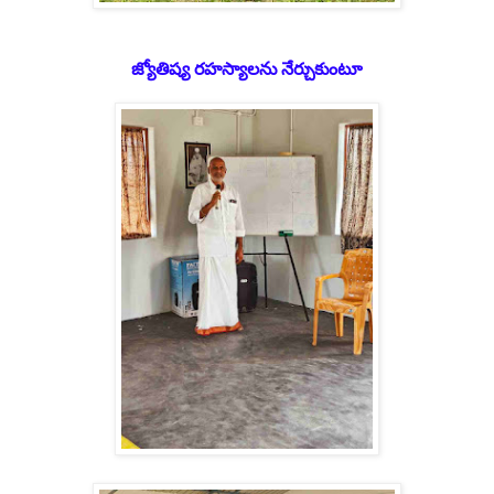
జ్యోతిష్య రహస్యాలను నేర్చుకుంటూ