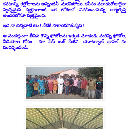
కపటాన్ని, కల్లోలాలను అన్నింటినీ మరచిపోయి, కనీసం మూడురోజులైనా
స్వచ్ఛమైన స్వర్గంలాంటి ఒక లోకంలో నివసించామన్న ఆత్మతృప్తి
అందరిలోనూ వ్యక్తమైంది.
ఇది నా చిన్ననాటి కల ! నేటికి సాకారమౌతున్నది !
ఆ సందర్భంగా తీసిన కొన్ని ఫోటోలను ఇక్కడ చూడండి. మరిన్ని ఫోటోల,
వీడియోల కోసం మా పేస్ బుక్ పేజీని, యూట్యూబ్ ఛానల్ ను
సందర్శించండి.