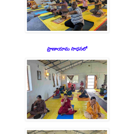
ప్రాణాయామ సాధనలో