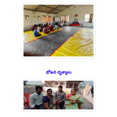
భోజన దృశ్యాలు