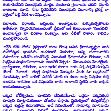
తయారుచేసిన సులభమైన మార్గం. వందలాది గ్రంధాలను చదివి, వేలాది
జాతకాలు చూచి, నేను స్థిరపరచిన సులభమైన విధానాన్ని డైరెక్ట్ గా
పళ్లెంలో పెట్టి వీరికి అందిస్తున్నాను.
కులాలకు, వర్గాలకు, ఆస్తులకు, అంతస్తులకు, కుళ్ళుకుత్సితాలకు
అతీతంగా, హృదయసంబంధంతో, ప్రేమతో ఒకే కుటుంబంలా 'పంచవటి'
ఉండాలన్నది నా చిరకాల సంకల్పం. అది నేటితో సాకారం కావడం
మొదలైపోయింది.
'భక్తేర్ జోతి నోయ్' (భక్తులలో కులం లేదు) అనిన శ్రీరామకృష్ణుల వారి
మహోన్నత భావనను ఆచరణలో పెడుతూ, అన్ని కులాలవారిని
సమానంగా ఒకేచోట కూచోపెట్టి, ఎటువంటి భేదభావమూ లేకుండా, ఒకే
విధమైన సాధనావిధానాలను అందరికీ నేర్పడం, చేయించడం మొదలైంది.
బ్రాహ్మణులు, దళితులు, ఇంకా ఇతర కులాల వారు పక్కపక్కనే కూర్చుని
యోగ - వేదాంత - తంత్ర సాధనలను చెయ్యడం మీరు మా ఆశ్రమంలో
చూడవచ్చు. కానీ వారిలో ఎవరికీ
'మాది ఈ కులం' అన్న విషయం గుర్తే
ఉండదు. అదసలు ఒక విషయమే కాదు. అలాంటి స్థితిని వారు ఇక్కడ
అందుకుంటున్నారు.
ఇక్కడ కోటీశ్వరుడు, కూలిపని చేసుకునేవాడు ఇద్దరూ పక్కపక్కనే
కూర్చుని మాట్లాడుకుంటూ భోజనం చేస్తారు. ప్రభుత్వంలో ఉన్నతోద్యోగి
ఇక్కడ లెట్రిన్స్ కడుగుతాడు. అదే సమయంలో, సామాన్య మానవుడు
ఇక్కడ ముఖ్యమైన పనిలో ఉండవచ్చు. అహంకారానికి ఇక్కడ