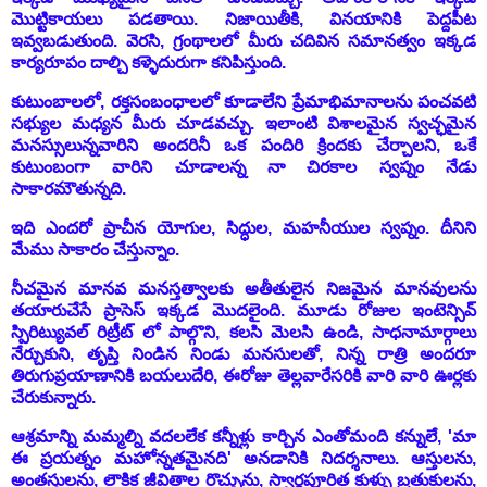
మొట్టికాయలు పడతాయి. నిజాయితీకి, వినయానికి పెద్దపీట
ఇవ్వబడుతుంది. వెరసి, గ్రంథాలలో మీరు చదివిన సమానత్వం ఇక్కడ
కార్యరూపం దాల్చి కళ్ళెదురుగా కనిపిస్తుంది.
కుటుంబాలలో, రక్తసంబంధాలలో కూడా
లేని ప్రేమాభిమానాలను పంచవటి
సభ్యుల మధ్యన మీరు చూడవచ్చు. ఇలాంటి విశాలమైన స్వచ్ఛమైన
మనస్సులున్నవారిని అందరినీ ఒక పందిరి క్రిందకు చేర్చాలని, ఒకే
కుటుంబంగా వారిని చూడాలన్న నా చిరకాల స్వప్నం నేడు
సాకారమౌతున్నది.
ఇది ఎందరో ప్రాచీన యోగుల, సిద్ధుల, మహనీయుల స్వప్నం. దీనిని
మేము సాకారం చేస్తున్నాం.
నీచమైన మానవ మనస్తత్వాలకు అతీతులైన నిజమైన మానవులను
తయారుచేసే ప్రాసెస్ ఇక్కడ మొదలైంది. మూడు రోజుల ఇంటెన్సివ్
స్పిరిట్యువల్ రిట్రీట్ లో పాల్గొని, కలసి మెలసి ఉండి, సాధనామార్గాలు
నేర్చుకుని, తృప్తి నిండిన నిండు మనసులతో,
నిన్న రాత్రి అందరూ
తిరుగుప్రయాణానికి బయలుదేరి, ఈరోజు తెల్లవారేసరికి వారి వారి ఊర్లకు
చేరుకున్నారు.
ఆశ్రమాన్ని మమ్మల్ని వదలలేక కన్నీళ్లు కార్చిన ఎంతోమంది కన్నులే, 'మా
ఈ ప్రయత్నం మహోన్నతమైనది' అనడానికి నిదర్శనాలు. ఆస్తులను,
అంతస్తులను, లౌకిక జీవితాల రొచ్చును, స్వార్ధపూరిత కుళ్ళు బ్రతుకులను,