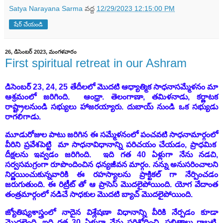
Satya Narayana Sarma
వద్ద
12/29/2023 12:15:00 PM
షేర్ చేయండి
26, డిసెంబర్ 2023, మంగళవారం
First spiritual retreat in our Ashram
డిసెంబర్ 23, 24, 25 తేదీలలో మొదటి ఆధ్యాత్మిక సాధనాసమ్మేళనం
మా
ఆశ్రమంలో
జరిగింది. ఆంధ్రా. తెలంగాణా, తమిళనాడు, కర్ణాటక
రాష్ట్రాలనుండి సభ్యులు హాజరయ్యారు. దుబాయ్ నుండి ఒక సభ్యుడు
రాగలిగాడు.
మూడురోజుల పాటు జరిగిన ఈ సమ్మేళనంలో పంచవటి సాధనామార్గంలో
వీరిని ప్రవేశపెట్టి మా సాధనావిధానాన్ని పరిచయం చేయడం, ప్రాధమిక
దీక్షలను ఇవ్వడం జరిగింది. ఇది గత 40 ఏళ్లుగా నేను నడచి,
సర్వసమగ్రంగా రూపొందించిన ధన్యజీవన మార్గం. నన్ను అనుసరించాలని
నిర్ణయించుకున్నవారికి ఈ రహస్యాలను ప్రాక్టికల్ గా నేర్పించడం
జరుగుతుంది. ఈ రిట్రీట్ తో ఆ ప్రాసెస్ మొదలైపోయింది. యోగ వేదాంత
తంత్రమార్గంలో నడిచే సాధకుల మొదటి బ్యాచ్ మొదలైపోయింది.
జ్యోతిష్యశాస్త్రంలో నాదైన విశ్లేషణా విధానాన్ని వీరికి నేర్పడం కూడా
మొదలైంది. ఇది గత 30 ఏళ్లుగా నేను పరిశోధించి, ఫలితాలు రాబట్టి,