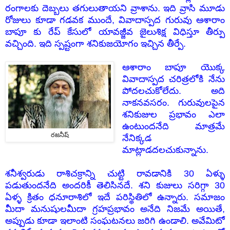
రంగాలకు
దెబ్బలు తగులుతాయని వ్రాశాను. ఇది వ్రాసి మూడు
రోజులు కూడా గడవక ముందే, వివాదాస్పద గురువు ఆశారాం
బాపూ కు రేప్ కేసులో యావజ్జీవ జైలుశిక్ష విధిస్తూ తీర్పు
వచ్చింది. ఇది స్పష్టంగా శనికుజయోగం ఇచ్చిన తీర్పే.
ఆశారాం బాపూ యొక్క
వివాదాస్పద చరిత్రలోకి నేను
పోదలచుకోలేదు. అది
నాకనవసరం. గురువులపైన
శనికుజుల ప్రభావం ఎలా
ఉంటుందనేది మాత్రమే
రజనీష్
నేనిక్కడ
మాట్లాడదలచుకున్నాను.
శనీశ్వరుడు రాశిచక్రాన్ని చుట్టి రావడానికి 30 ఏళ్ళు
పడుతుందనేది అందరికీ తెలిసినదే. శని కుజులు సరిగ్గా 30
ఏళ్ళ క్రితం ధనూరాశిలో ఇదే పరిస్థితిలో ఉన్నారు. సమాజం
మీదా మనుషులమీదా గ్రహప్రభావం అనేది నిజమే అయితే,
అప్పుడు కూడా ఇలాంటి సంఘటనలు జరిగి ఉండాలి. అవేమిటో