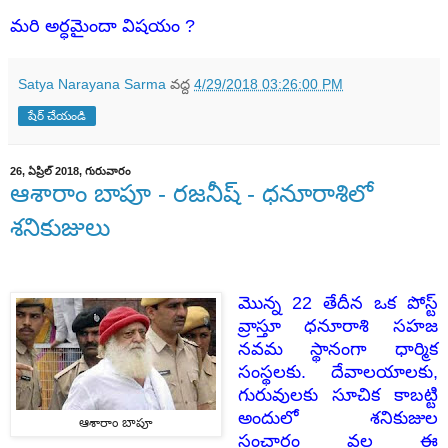
మరి అర్ధమైందా విషయం ?
Satya Narayana Sarma
వద్ద
4/29/2018 03:26:00 PM
షేర్ చేయండి
26, ఏప్రిల్ 2018, గురువారం
ఆశారాం బాపూ - రజనీష్ - ధనూరాశిలో
శనికుజులు
మొన్న 22 తేదీన ఒక పోస్ట్
వ్రాస్తూ ధనూరాశి సహజ
నవమ స్థానంగా ధార్మిక
సంస్థలకు. దేవాలయాలకు,
గురువులకు సూచిక కాబట్టి
అందులో శనికుజుల
ఆశారాం బాపూ
సంచారం వల్ల ఈ