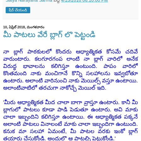
షేర్ చేయండి
10, ఏప్రిల్ 2018, మంగళవారం
మీ పాటలు వేరే బ్లాగ్ లొ పెట్టండి
నా బ్లాగ్ పాఠకులలో కొందరు ఆధ్యాత్మికత కోసమే చదివే
వారుంటారు. కలగూరగంప లాంటి నా బ్లాగ్ వారిలో అనేక
విరుద్ధ భావాలను కలిగిస్తూ ఉంటుంది. పాపం వారిలో
కొంతమంది నాకు మంచిగానే కొన్ని సలహాలను ఇవ్వబోతూ
ఉంటారు. అలాంటి వారినుంచి నాకు మెయిల్స్ వస్తూ ఉంటాయి.
అలాంటివాటిలో తరచుగా నాకోచ్చే మెయిల్ ఇది.
'మీరు ఆధ్యాత్మికత మీద చాలా బాగా వ్రాస్తూ ఉంటారు. కానీ మీ
బ్లాగులో పాటలు కూడా పాడి పెడుతూ ఉంటారు. అవి మాకు
చాలా ఇబ్బందిని కలిగిస్తూ ఉంటాయి. ఈ ఆధ్యాత్మికత పక్కనే
అలాంటి పాటలు వినాలంటే మాకు చాలా ఇబ్బందిగా ఉంటుంది.
కనుక మా సలహా ఏమంటే, మీ పాటల వరకు ఇంకో బ్లాగ్
తయారు చేసుకోండి. అందులొ ఆ పాటల్ని పెట్టుకోండి.'