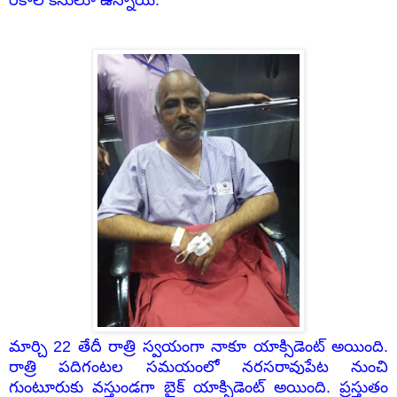
మార్చి 22 తేదీ రాత్రి స్వయంగా నాకూ యాక్సిడెంట్ అయింది.
రాత్రి పదిగంటల సమయంలో నరసరావుపేట నుంచి
గుంటూరుకు వస్తుండగా బైక్ యాక్సిడెంట్ అయింది. ప్రస్తుతం