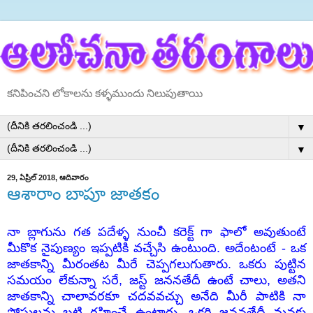
కనిపించని లోకాలను కళ్ళముందు నిలుపుతాయి
▼
▼
29, ఏప్రిల్ 2018, ఆదివారం
ఆశారాం బాపూ జాతకం
నా బ్లాగును గత పదేళ్ళ నుంచీ కరెక్ట్ గా ఫాలో అవుతుంటే
మీకొక నైపుణ్యం ఇప్పటికి వచ్చేసి ఉంటుంది. అదేంటంటే - ఒక
జాతకాన్ని మీరంతట మీరే చెప్పగలుగుతారు. ఒకరు పుట్టిన
సమయం లేకున్నా సరే, జస్ట్ జననతేదీ ఉంటే చాలు, అతని
జాతకాన్ని చాలావరకూ చదవవచ్చు అనేది మీరీ పాటికి నా
పోస్టులను బట్టి గ్రహించే ఉంటారు. ఒకరి జననతేదీ మనకు