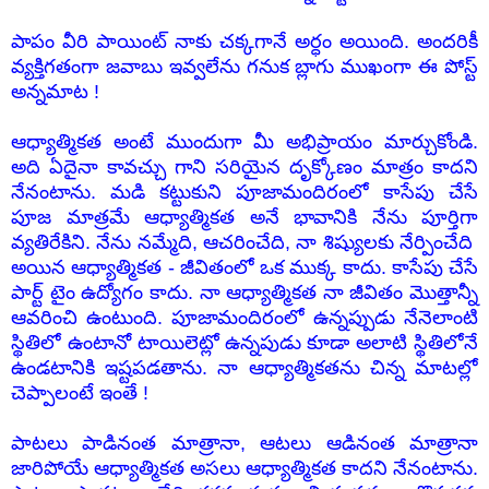
పాపం వీరి పాయింట్ నాకు చక్కగానే అర్ధం అయింది. అందరికీ
వ్యక్తిగతంగా జవాబు ఇవ్వలేను గనుక బ్లాగు ముఖంగా ఈ పోస్ట్
అన్నమాట !
ఆధ్యాత్మికత అంటే ముందుగా మీ అభిప్రాయం మార్చుకోండి.
అది ఏదైనా కావచ్చు గాని సరియైన దృక్కోణం మాత్రం కాదని
నేనంటాను. మడి కట్టుకుని పూజామందిరంలో కాసేపు చేసే
పూజ మాత్రమే ఆధ్యాత్మికత అనే భావానికి నేను పూర్తిగా
వ్యతిరేకిని. నేను నమ్మేది, ఆచరించేది, నా శిష్యులకు నేర్పించేది
అయిన ఆధ్యాత్మికత - జీవితంలో ఒక ముక్క కాదు. కాసేపు చేసే
పార్ట్ టైం ఉద్యోగం కాదు. నా ఆధ్యాత్మికత నా జీవితం మొత్తాన్నీ
ఆవరించి ఉంటుంది. పూజామందిరంలో ఉన్నప్పుడు నేనెలాంటి
స్థితిలో ఉంటానో టాయిలెట్లో ఉన్నపుడు కూడా అలాటి స్థితిలోనే
ఉండటానికి ఇష్టపడతాను. నా ఆధ్యాత్మికతను చిన్న మాటల్లో
చెప్పాలంటే ఇంతే !
పాటలు పాడినంత మాత్రానా, ఆటలు ఆడినంత మాత్రానా
జారిపోయే ఆధ్యాత్మికత అసలు ఆధ్యాత్మికత కాదని నేనంటాను.