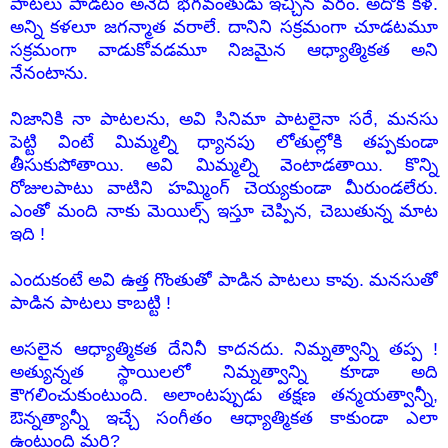
పాటలు పాడటం అనేది భగవంతుడు ఇచ్చిన వరం. అదొక కళ.
అన్ని కళలూ జగన్మాత వరాలే. దానిని సక్రమంగా చూడటమూ
సక్రమంగా వాడుకోవడమూ నిజమైన ఆధ్యాత్మికత అని
నేనంటాను.
నిజానికి నా పాటలను, అవి సినిమా పాటలైనా సరే, మనసు
పెట్టి వింటే మిమ్మల్ని ధ్యానపు లోతుల్లోకి తప్పకుండా
తీసుకుపోతాయి. అవి మిమ్మల్ని వెంటాడతాయి. కొన్ని
రోజులపాటు వాటిని హమ్మింగ్ చెయ్యకుండా మీరుండలేరు.
ఎంతో మంది నాకు మెయిల్స్ ఇస్తూ చెప్పిన, చెబుతున్న మాట
ఇది !
ఎందుకంటే అవి ఉత్త గొంతుతో పాడిన పాటలు కావు. మనసుతో
పాడిన పాటలు కాబట్టి !
అసలైన ఆధ్యాత్మికత దేనినీ కాదనదు. నిమ్నత్వాన్ని తప్ప !
అత్యున్నత స్థాయిలలో నిమ్నత్వాన్ని కూడా అది
కౌగలించుకుంటుంది. అలాంటప్పుడు తక్షణ తన్మయత్వాన్నీ,
ఔన్నత్యాన్నీ ఇచ్చే సంగీతం ఆధ్యాత్మికత కాకుండా ఎలా
ఉంటుంది మరి?