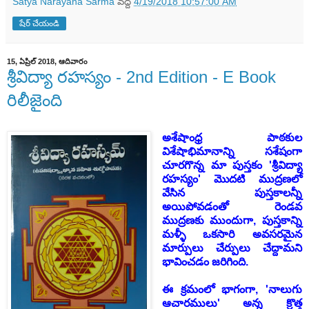
Satya Narayana Sarma
వద్ద
4/19/2018 10:57:00 AM
షేర్ చేయండి
15, ఏప్రిల్ 2018, ఆదివారం
శ్రీవిద్యా రహస్యం - 2nd Edition - E Book
రిలీజైంది
అశేషాంధ్ర పాఠకుల
విశేషాభిమానాన్ని సశేషంగా
చూరగొన్న మా పుస్తకం 'శ్రీవిద్యా
రహస్యం' మొదటి ముద్రణలో
వేసిన పుస్తకాలన్నీ
అయిపోవడంతో రెండవ
ముద్రణకు ముందుగా, పుస్తకాన్ని
మళ్ళీ ఒకసారి అవసరమైన
మార్పులు చేర్పులు చేద్దామని
భావించడం జరిగింది.
ఈ క్రమంలో భాగంగా, 'నాలుగు
ఆచారములు' అన్న క్రొత్త