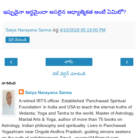
ఇప్పుడైనా అర్ధమైందా అసలైన ఆధ్యాత్మికత అంటే ఏమిటో?
Satya Narayana Sarma
వద్ద
4/10/2018 05:19:00 PM
షేర్ చేయండి
‹
›
హోమ్
వెబ్ వెర్షన్‌ చూడండి
నా గురించి
Satya Narayana Sarma
A retired IRTS officer. Established 'Panchawati Spiritual
Foundation' in India and USA to teach the eternal truths of
Vedanta, Yoga and Tantra to the world. Master of Astrology,
Martial Arts & Yoga, author of more than 75 books on
Astrology, Indian philosophy and spirituality. Lives in Panchawati
Yogashram near Ongole Andhra Pradesh, guiding sincere seekers
on the path of enlightenment. Email - ssarma04@gmail.com