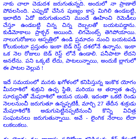
నాకు చాలా చెడుదశ జరుగుతున్నది. అందులో నా ప్రాణాలే
పోవలసింది. ఎప్పుడో చేసిన పుణ్యం కాస్త మిగిలి ఉండబట్టి,
ఇలాటిది ఏదో జరుగుతుందని ముందే ఊహించి రెమెడీలు
చేస్తూ ఉండబట్టి చిన్న చిన్న దెబ్బలతో బయటపడ్డాను.
కుడిమోకాలు ప్రాక్చర్ అయింది. లిగమెంట్స్ తెగిపోయాయి.
నాలుగురోజులు ఆస్పత్రిలో ఉండి ప్రమాదం నుంచి బయటపడి
కోలుకుంటూ ప్రస్తుతం ఇంకా బెడ్ రెస్ట్ దశలోనే ఉన్నాను. ఇంకా
ఒక నెల రోజులు బెడ్ రెస్ట్ లోనే ఉండాలి. పనీపాటా లేదని
అనలేను. పని ఒక్కటే లేదు, పాటలున్నాయి, అందుకే బ్లాగులో
ఈ పాటల వెల్లువ !
ఇదే సమయంలో మనకు ఖగోళంలో కనిపిస్తున్న ఇంకొక యోగం
మీనరాశిలో శుక్రుని ఉచ్ఛ స్థితి, మరియు ఆ తర్వాత ఉచ్ఛ
సూర్యునితో మేషరాశిలో ఆయన యుతి. ఇదంతా ఒకటి రెండు
నెలలనుంచీ జరుగుతూ ఉన్నప్పటికీ, మార్చి 27 తేదీన శుక్రుడు
మేషరాశిలోకి అడుగుపెట్టినప్పటినుంచీ కొన్ని విచిత్ర
సంఘటనలు జరుగుతున్నాయి. అవే - లైంగిక నేరాలు లేదా
లుకలుకలు.