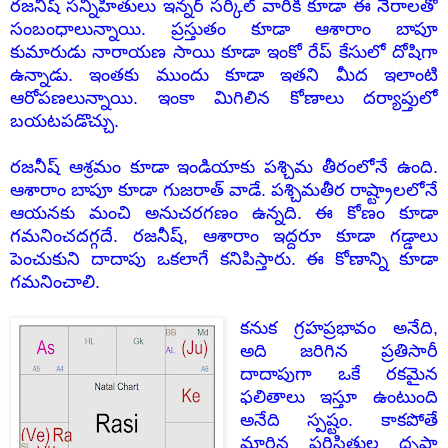
రజనీష్ సన్నిహితులు ఇన్నర్ సర్కిల్ వారికి కూడా ఈ నేరాలతో
సంబంధాలున్నాయి. ప్రస్తుతం కూడా ఆశారాం బాపూ
కుమారుడు నారాయణ సాయి కూడా ఇంకో రేప్ కేసులో దోషిగా
ఉన్నాడు. ఇంతకు ముందు కూడా ఇతని మీద ఇలాంటి
ఆరోపణలున్నాయి. ఇంకా మిగిలిన కోణాలు దర్యాప్తులో
బయటపడొచ్చు.
రజనీష్ ఆశ్రమం కూడా ఇండియాకు పశ్చిమ తీరంలోనే ఉంది.
ఆశారాం బాపూ కూడా గుజరాత్ వాడే. పశ్చిమతీర రాష్ట్రాలలోనే
ఆయనకు మంచి అనుచరగణం ఉన్నది. ఈ కోణం కూడా
గమనించదగ్గదే.
రజనీష్, ఆశారాం ఇద్దరూ కూడా గడ్డాలు
పెంచుకుని దాదాపు ఒకలాగే కనిపిస్తారు. ఈ కోణాన్ని కూడా
గమనించాలి.
కనుక గ్రహప్రభావం అనేది,
అది జరిగిన ప్రతిసారీ
దాదాపుగా ఒకే రకమైన
ఫలితాలు ఇస్తూ ఉంటుంది
అనేది స్పష్టం. కాకపోతే
మారిన పరిస్థితుల దృష్టా