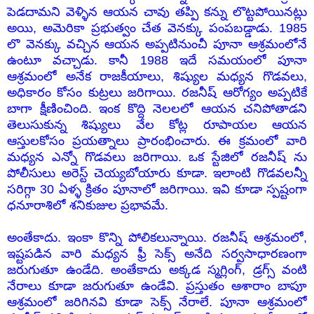
పెడదామని వెళ్ళిన ఆయన చావు తప్పి కన్ను లొట్టపోయినట్లు
అయి, అమెరికా ప్రభుత్వం చేత వెనక్కు పంపబడ్డాడు. 1985
లొ వెనక్కు వచ్చిన ఆయన అప్పటినుంచీ పూనా ఆశ్రమంలోనే
ఉంటూ వచ్చాడు. కానీ 1988 ఇదే సమయంలో పూనా
ఆశ్రమంలో అనేక రాజకీయాలు, శిష్యుల మధ్యన గొడవలు,
అధికారం కోసం కుట్రలు జరిగాయి. రజనీష్ ఆరోగ్యం అప్పటికే
బాగా క్షీణించింది. ఇంక కొద్ది నెలలలో ఆయన చనిపోతాడని
తెలుసుకున్న శిష్యులు వేల కోట్ల రూపాయల ఆయన
ఆస్తులకోసం ప్రయత్నాలు ప్రారంభించారు. ఈ క్రమంలో వారి
మధ్యన ఎన్నో గొడవలు జరిగాయి. ఒక స్టేజిలో రజనీష్ ను
పోలీసులు అరెస్ట్ చెయ్యబోయారు కూడా. ఇలాంటి గొడవలన్నీ
సరిగ్గా 30 ఏళ్ళ క్రితం పూనాలో జరిగాయి. ఇవి కూడా స్పష్టంగా
ధనూరాశిలో శనికుజుల ప్రభావమే.
అంతేకాదు. ఇంకా కొన్ని పోలికలున్నాయి. రజనీష్ ఆశ్రమంలో,
ఇష్టపడిన వారి మధ్యన ఫ్రీ సెక్స్ అనేది సర్వసాధారణంగా
జరుగుతూ ఉండేది. అంతేకాదు అక్కడ స్మగ్లింగ్, డ్రగ్స్ వంటి
నేరాలు కూడా జరుగుతూ ఉండేవి. ప్రస్తుతం ఆశారాం బాపూ
ఆశ్రమంలో జరిగినవి
కూడా
సెక్స్ నేరాలే. పూనా ఆశ్రమంలో