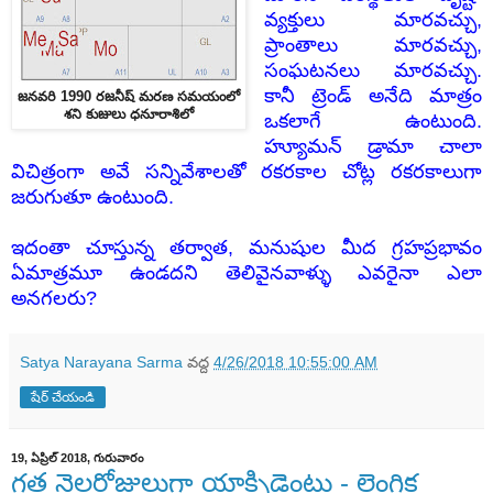
వ్యక్తులు మారవచ్చు,
ప్రాంతాలు మారవచ్చు,
సంఘటనలు మారవచ్చు.
కానీ ట్రెండ్ అనేది మాత్రం
జనవరి 1990 రజనీష్ మరణ సమయంలో
శని కుజులు ధనూరాశిలో
ఒకలాగే ఉంటుంది.
హ్యూమన్ డ్రామా చాలా
విచిత్రంగా అవే సన్నివేశాలతో రకరకాల చోట్ల రకరకాలుగా
జరుగుతూ ఉంటుంది.
ఇదంతా చూస్తున్న తర్వాత, మనుషుల మీద గ్రహప్రభావం
ఏమాత్రమూ ఉండదని తెలివైనవాళ్ళు ఎవరైనా ఎలా
అనగలరు?
Satya Narayana Sarma
వద్ద
4/26/2018 10:55:00 AM
షేర్ చేయండి
19, ఏప్రిల్ 2018, గురువారం
గత నెలరోజులుగా యాక్సిడెంట్లు - లైంగిక