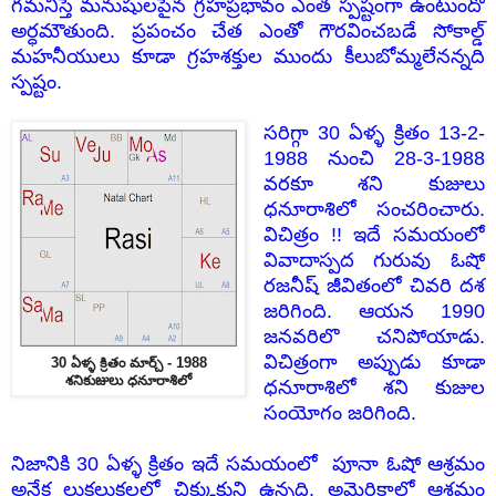
గమనిస్తే మనుషులపైన గ్రహప్రభావం ఎంత స్పష్టంగా ఉంటుందో
అర్ధమౌతుంది. ప్రపంచం చేత ఎంతో గౌరవించబడే సోకాల్డ్
మహనీయులు కూడా గ్రహశక్తుల ముందు కీలుబోమ్మలేనన్నది
స్పష్టం.
సరిగ్గా 30 ఏళ్ళ క్రితం 13-2-
1988 నుంచి 28-3-1988
వరకూ శని కుజులు
ధనూరాశిలో సంచరించారు.
విచిత్రం !! ఇదే సమయంలో
వివాదాస్పద గురువు ఓషో
రజనీష్ జీవితంలో చివరి దశ
జరిగింది. ఆయన 1990
జనవరిలొ చనిపోయాడు.
విచిత్రంగా అప్పుడు కూడా
30 ఏళ్ళ క్రితం మార్చ్ - 1988
శనికుజులు ధనూరాశిలో
ధనూరాశిలో శని కుజుల
సంయోగం జరిగింది.
నిజానికి 30 ఏళ్ళ క్రితం ఇదే సమయంలో పూనా ఓషో ఆశ్రమం
అనేక లుకలుకలలో చిక్కుకుని ఉన్నది. అమెరికాలో ఆశ్రమం