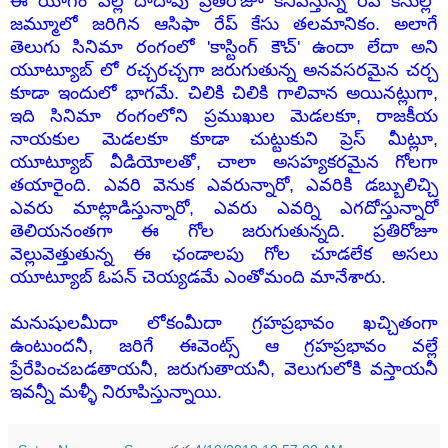
ఈ యోగం వల్ల దాదాపు ప్రతిరోజూ కనిపిస్తున్న రేప్ కేసుల్లో
జమ్మూలో జరిగిన ఆసిఫా రేప్ కేసు తలమానికం. అలాగే
తెలుగు సినిమా రంగంలో 'కాస్టింగ్ కౌచ్' ఉందా లేదా అని
యూట్యూబ్ లో రచ్చరచ్చగా జరుగుతున్న అనవసరమైన చర్చ
కూడా ఇందులో భాగమే. చిలికి చిలికి గాలివాన అయినట్లుగా,
ఇది సినిమా రంగంలోని ప్రముఖుల మెడలకూ, రాజకీయ
నాయకుల మెడలకూ కూడా చుట్టుకుని ప్రెస్ మీట్లూ,
యూట్యూబ్ వీడియోలతో, చాలా అసహ్యకరమైన గోలగా
తయారైంది. ఎవరి వెనుక ఎవరున్నారో, ఎవరికి డబ్బులిచ్చి
ఎవరు మాట్లాడిస్తున్నారో, ఎవరు ఎవర్ని ఎగదోస్తున్నారో
తెలియనంతగా ఈ గోల జరుగుతున్నది. ప్రతిరోజూ
వెల్లువెత్తుతున్న ఈ ఛండాలపు గోల చూడలేక అసలు
యూట్యూబ్ ఓపన్ చెయ్యడమే ఎంతోమంది మానేశారు.
మనుషులమీదా లోకంమీదా గ్రహప్రభావం ఖచ్చితంగా
ఉంటుందనీ, జరిగే ఈవెంట్స్ ఆ గ్రహప్రభావం వల్లే
ప్రేరేపించబడతాయనీ, జరుగుతాయనీ, వెలుగులోకి వస్తాయనీ
ఇవన్నీ మళ్ళీ నిరూపిస్తున్నాయి.