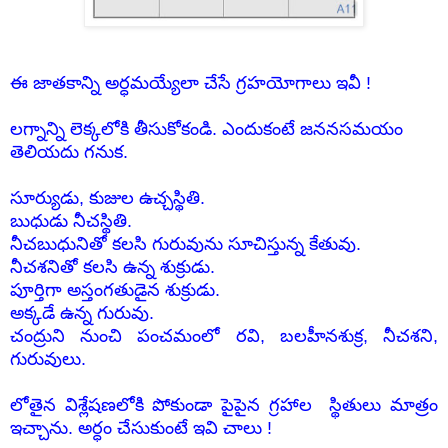
ఈ జాతకాన్ని అర్ధమయ్యేలా చేసే గ్రహయోగాలు ఇవీ !
లగ్నాన్ని లెక్కలోకి తీసుకోకండి. ఎందుకంటే జననసమయం
తెలియదు గనుక.
సూర్యుడు, కుజుల ఉచ్చస్థితి.
బుధుడు నీచస్థితి.
నీచబుధునితో కలసి గురువును సూచిస్తున్న కేతువు.
నీచశనితో కలసి ఉన్న శుక్రుడు.
పూర్తిగా అస్తంగతుడైన శుక్రుడు.
అక్కడే ఉన్న గురువు.
చంద్రుని నుంచి పంచమంలో రవి, బలహీనశుక్ర, నీచశని,
గురువులు.
లోతైన విశ్లేషణలోకి పోకుండా పైపైన గ్రహాల స్థితులు మాత్రం
ఇచ్చాను. అర్ధం చేసుకుంటే ఇవి చాలు !