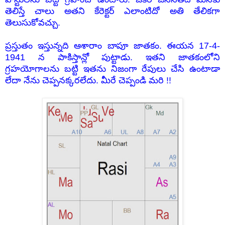
తెలిస్తే చాలు అతని కేరెక్టర్ ఎలాంటిదో అతి తేలికగా
తెలుసుకోవచ్చు.
ప్రస్తుతం ఇస్తున్నది ఆశారాం బాపూ జాతకం. ఈయన 17-4-
1941 న పాకిస్తాన్లో పుట్టాడు. ఇతని జాతకంలోని
గ్రహయోగాలను బట్టి ఇతను నిజంగా రేపులు చేసి ఉంటాడా
లేదా నేను చెప్పనక్కరలేదు. మీరే చెప్పండి మరి !!