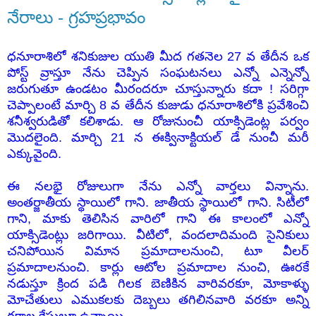
నేరాలు - గ్రహప్రభావం
ధనూరాశిలో శనికుజుల యుతి మీద గతనెల 27 వ తేదీన ఒక
పోస్ట్ వ్రాస్తూ నేను చెప్పిన సంఘటనలు ఎన్నో ఎన్నెన్నో
జరుగుతూ ఉండటం మీరందరూ చూస్తున్నారు కదా ! సరిగ్గా
చెప్పాలంటే మార్చి 8 వ తేదీన కుజుడు ధనూరాశిలోకి ప్రవేశించి
శనీశ్వరుడితో కలిశాడు. ఆ రోజునుంచీ యాక్సిడెంట్ల పర్వం
మొదలైంది. మార్చి 21 న ఈక్వినాక్టియల్ డే నుంచీ మరీ
ఎక్కువైంది.
ఈ నలభై రోజులుగా నేను ఎన్నో వార్తలు విన్నాను.
అంతర్జాతీయ స్థాయిలో గాని. జాతీయ స్థాయిలో గాని. సిటీలో
గాని, మాకు తెలిసిన వారిలో గాని ఈ కాలంలో ఎన్నో
యాక్సిడెంట్లు జరిగాయి. వీటిలో, వందలాదిమంది సైనికులు
చనిపోయిన విమాన ప్రమాదాలనుంచి, టూ వీలర్
ప్రమాదాలనుంచి. కార్లు ఆటోల ప్రమాదాల నుంచి, ఊరకే
నడుస్తూ క్రింద పడి గిలక బెణికిన వారివరకూ, మోకాళ్ళు
మోచేతులు ఎముకలకు దెబ్బలు తగిలినవారి వరకూ అన్ని
రకాల కేసులూ ఉన్నాయి.