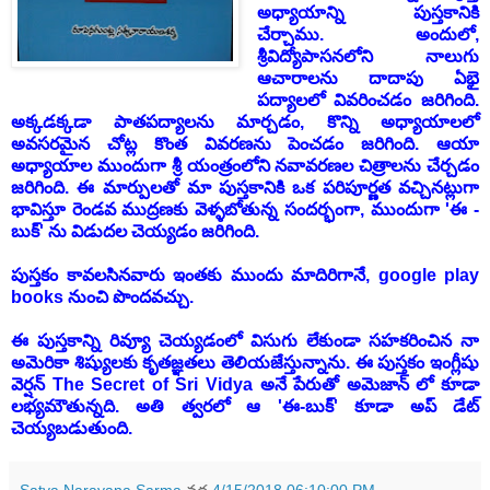
అధ్యాయాన్ని పుస్తకానికి
చేర్చాము. అందులో,
శ్రీవిద్యోపాసనలోని నాలుగు
ఆచారాలను దాదాపు ఏభై
పద్యాలలో వివరించడం జరిగింది.
అక్కడక్కడా పాతపద్యాలను మార్చడం, కొన్ని అధ్యాయాలలో
అవసరమైన చోట్ల కొంత వివరణను పెంచడం జరిగింది. ఆయా
అధ్యాయాల ముందుగా శ్రీ యంత్రంలోని నవావరణల చిత్రాలను చేర్చడం
జరిగింది. ఈ మార్పులతో మా పుస్తకానికి ఒక పరిపూర్ణత వచ్చినట్లుగా
భావిస్తూ రెండవ ముద్రణకు వెళ్ళబోతున్న సందర్భంగా, ముందుగా 'ఈ -
బుక్' ను విడుదల చెయ్యడం జరిగింది.
పుస్తకం కావలసినవారు ఇంతకు ముందు మాదిరిగానే, google play
books
నుంచి పొందవచ్చు.
ఈ పుస్తకాన్ని రివ్యూ చెయ్యడంలో విసుగు లేకుండా సహకరించిన నా
అమెరికా శిష్యులకు కృతజ్ఞతలు తెలియజేస్తున్నాను. ఈ పుస్తకం ఇంగ్లీషు
వెర్షన్ The Secret of Sri Vidya అనే పేరుతో అమెజాన్ లో కూడా
లభ్యమౌతున్నది. అతి త్వరలో ఆ 'ఈ-బుక్' కూడా అప్ డేట్
చెయ్యబడుతుంది.
Satya Narayana Sarma
వద్ద
4/15/2018 06:10:00 PM