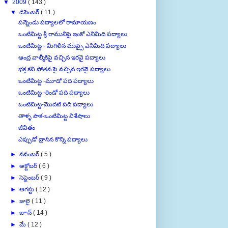
▼
డిసెంబర్
( 11 )
పన్నెండు పద్యాలలో రామాయణం
ఒంటిమిట్ట శ్రీ రామునిపై ఇంకో ఎనిమిది పద్యాలు
ఒంటిమిట్ట - మిగిలిన ముప్పై ఎనిమిది పద్యాలు
ఆంద్ర వాల్మీకిపై వచ్చిన ఇరవై పద్యాలు
భక్త కవి పోతన పై వచ్చిన ఇరవై పద్యాలు
ఒంటిమిట్ట -మూడో పది పద్యాలు
ఒంటిమిట్ట -రెండో పది పద్యాలు
ఒంటిమిట్ట-మొదటి పది పద్యాలు
తాళ్ళ పాక-ఒంటిమిట్ట విశేషాలు
జీవితం
ఎప్పుడో వ్రాసిన కొన్ని పద్యాలు
►
నవంబర్
( 5 )
►
అక్టోబర్
( 6 )
►
సెప్టెంబర్
( 9 )
►
ఆగస్టు
( 12 )
►
జులై
( 11 )
►
జూన్
( 14 )
►
మే
( 12 )
►
ఏప్రిల్
( 8 )