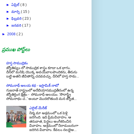
►
మార్చి
( 15 )
►
ఫిబ్రవరి
( 23 )
►
జనవరి
( 17 )
►
2008
( 2 )
ప్రముఖ పోస్ట్‌లు
హస్త సాముద్రికం
జ్యోతిష్యం లో సాముద్రిక శాస్త్రం కూడా ఒక భాగం.
దీనిలొ మనిషి యొక్క అవయవాలపొందికను, తీరును
బట్టి అతని జీవితాన్ని చదవవచ్చు. దీనిలో హస్త సామ...
సోమనాథ్ ఆలయ కథ - ఇస్లామిక్ నాటో
గుజరాత్ రాష్ట్రంలో అరేబియాసముద్రతీరంలో ఉన్న
జ్యోతిర్లింగ క్షేత్రం - సోమనాధ్ ఆలయం. 'సౌరాష్ట్రే
సోమనాథం చ..' అంటూ మొదలౌతుంది మన జ్యోత...
ఎలైట్ మేరేజ్
నిన్న మా ఆశ్రమంలో ఒక పెళ్లి
జరిగింది. ఇది ప్రేమవివాహం. ఆ
తరువాత, పెద్దలు అంగీకరించిన
వివాహం. ఆశ్రమంలో నిరాడంబరంగా
జరిగిన వివాహం. కేవలం నలభైఅ...
లాభనష్టాలు