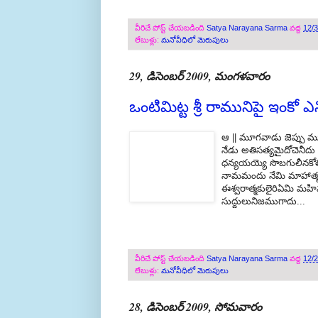
వీరిచే పోస్ట్ చేయబడింది
Satya Narayana Sarma
వద్ద
12/
లేబుళ్లు:
మనోవీధిలో మెరుపులు
29, డిసెంబర్ 2009, మంగళవారం
ఒంటిమిట్ట శ్రీ రామునిపై ఇంకో 
ఆ || మూగవాడు జెప్పు మ
నేడు అతిసత్యమైదోచెనీ
ధన్యయయ్యె సొబగులీనకోతి
నామమందు నేమి మాహాత్
ఈశ్వరాత్మకులైరిఏమి మహి
సుద్దులునిజముగాదు...
వీరిచే పోస్ట్ చేయబడింది
Satya Narayana Sarma
వద్ద
12/
లేబుళ్లు:
మనోవీధిలో మెరుపులు
28, డిసెంబర్ 2009, సోమవారం