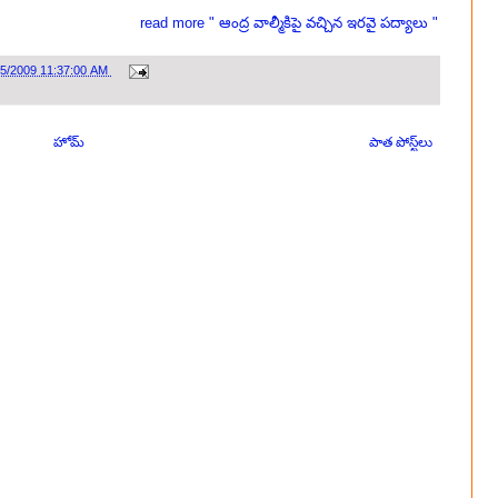
read more " ఆంద్ర వాల్మీకిపై వచ్చిన ఇరవై పద్యాలు "
25/2009 11:37:00 AM
హోమ్
పాత పోస్ట్‌లు