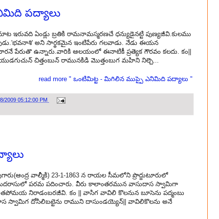
నిమిది పద్యాలు
ూట ఇరువది ఏండ్లు బ్రతికి రామనామస్మరణచే ధన్యుడైనట్టి పుణ్యజీవి.కులము
ుడు.'భవనాశి' అని సార్థకమైన ఇంటిపేరు గలవాడు. నేడు ఈయన
' వారనే పేరుతొ ఉన్నారు.వారికి ఆలయంలో ఈనాటికీ ప్రత్యెక గౌరవం కలదు. కం||
డగుచున్ చిత్తంబున్ రామునకిడి మొత్తంబుగ మహిని నిల్చె...
read more " ఒంటిమిట్ట - మిగిలిన ముప్పై ఎనిమిది పద్యాలు "
28/2009 05:12:00 PM
ద్యాలు
ావుగారు(ఆంద్ర వాల్మీకి) 23-1-1863 న రాయల సీమలోని ప్రొద్దుటూరులో
న మదరాసులో పరమ పదించారు. వీరు కాలాంతరమున వాసుదాస స్వామిగా
్తుడు. తపోమయ నిరాడంబరజీవి. కం || వాసిగ వావిలి కొలనున బూసెను పద్మంబు
ాస స్వామిగ దోసిలిబట్టెను రాముని దాసుండయ్యెన్|| వావిలికొలను అనే