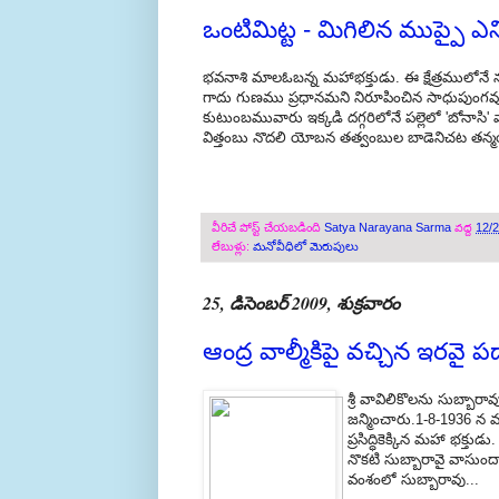
ఒంటిమిట్ట - మిగిలిన ముప్పై ఎ
భవనాశి మాలఓబన్న మహాభక్తుడు. ఈ క్షేత్రములోనే న
గాదు గుణము ప్రధానమని నిరూపించిన సాధుపుంగవ
కుటుంబమువారు ఇక్కడి దగ్గరిలోనే పల్లెలో 'బోనాసి
విత్తంబు నొదలి యోబన తత్వంబుల బాడెనిచట తన్మయు
వీరిచే పోస్ట్ చేయబడింది
Satya Narayana Sarma
వద్ద
12/
లేబుళ్లు:
మనోవీధిలో మెరుపులు
25, డిసెంబర్ 2009, శుక్రవారం
ఆంద్ర వాల్మీకిపై వచ్చిన ఇరవై ప
శ్రీ వావిలికొలను సుబ్బార
జన్మించారు.1-8-1936 
ప్రసిద్ధికెక్కిన మహా భక
నొకటి సుబ్బారావై వాసుంద
వంశంలో సుబ్బారావు...