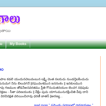
పుతాయి
లు
My Books
ణం
పాల కడలి యందునచెలువంబున లక్ష్మి చెంత నలరుచు నుండన్తిలకించుచు
ుల దునుమగ నిను బిలువగనే ||రఘువంశమున జననంకం || ఇనకులమున
ట్టినావు గణముల తోడన్అనవరతము ప్రీతి గొనుచుతనయుల బెంచగ నధిపుడు
క్షణం - సీతా పరిణయంకం || వీక్షిం పుచు యాగంమునురక్షించితి వీవు దాని
ల్లు విరచిదక్షత వరియించినావు ధరణీ జాతన్ ||అరణ్య...
read more " పన్నెండు పద్యాలలో రామాయణం "