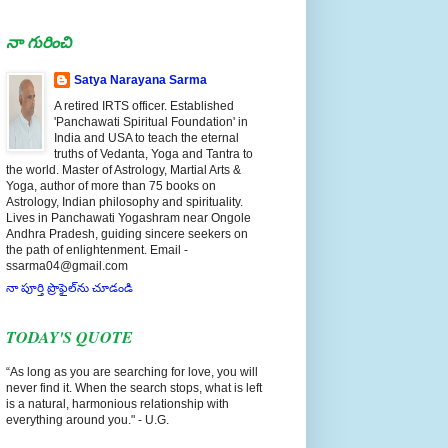
నా గురించి
Satya Narayana Sarma
A retired IRTS officer. Established
'Panchawati Spiritual Foundation' in
India and USA to teach the eternal
truths of Vedanta, Yoga and Tantra to
the world. Master of Astrology, Martial Arts &
Yoga, author of more than 75 books on
Astrology, Indian philosophy and spirituality.
Lives in Panchawati Yogashram near Ongole
Andhra Pradesh, guiding sincere seekers on
the path of enlightenment. Email -
ssarma04@gmail.com
నా పూర్తి ప్రొఫైల్‌ను చూడండి
TODAY'S QUOTE
“As long as you are searching for love, you will
never find it. When the search stops, what is left
is a natural, harmonious relationship with
everything around you." - U.G.