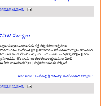
31/2009 09:49:00 AM
ఎనిమిది పద్యాలు
ుచ్చటౌ పద్యాలుపంగుడెగురు గట్టి పర్వతములఅన్నమాట
దు పాదయుగము నంటినంత ||ఆ || పాదరజము సోకి పడతియయ్యెను రాయిశబరి
యొకటి మించి కోపించి గాల్చెరావేయి యోజనముల విభవపురిని||ఆ || నీదు
మ్యమోజపము జేసి ఇలను జంతుతతులుఇంద్రియముల మించి
మ నీదు నామమందు?||ఆ || పుస్తకములనుండు పుక్కింటి
read more " ఒంటిమిట్ట శ్రీ రామునిపై ఇంకో ఎనిమిది పద్యాలు "
29/2009 10:12:00 AM