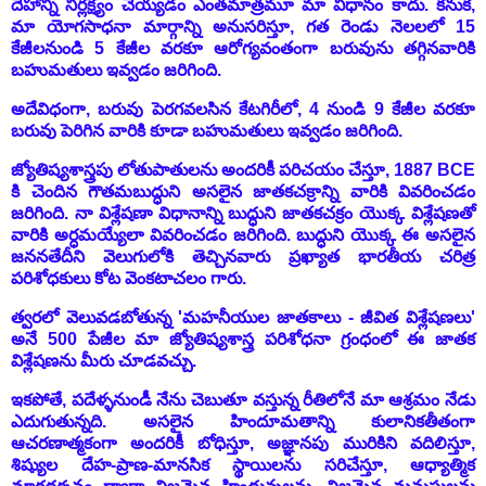
దేహాన్ని నిర్లక్ష్యం చెయ్యడం ఎంతమాత్రమూ మా విధానం కాదు. కనుక,
మా యోగసాధనా మార్గాన్ని అనుసరిస్తూ, గత రెండు నెలలలో 15
కేజీలనుండి 5 కేజీల వరకూ ఆరోగ్యవంతంగా బరువును తగ్గినవారికి
బహుమతులు ఇవ్వడం జరిగింది.
అదేవిధంగా, బరువు పెరగవలసిన కేటగిరీలో, 4 నుండి 9 కేజీల వరకూ
బరువు పెరిగిన వారికి కూడా బహుమతులు ఇవ్వడం జరిగింది.
జ్యోతిష్యశాస్త్రపు లోతుపాతులను అందరికీ పరిచయం చేస్తూ, 1887 BCE
కి చెందిన గౌతమబుద్ధుని అసలైన జాతకచక్రాన్ని వారికి వివరించడం
జరిగింది. నా విశ్లేషణా విధానాన్ని బుద్ధుని జాతకచక్రం యొక్క విశ్లేషణతో
వారికి అర్ధమయ్యేలా వివరించడం జరిగింది.
బుద్ధుని యొక్క ఈ అసలైన
జననతేదీని వెలుగులోకి తెచ్చినవారు ప్రఖ్యాత భారతీయ చరిత్ర
పరిశోధకులు కోట వెంకటాచలం గారు.
త్వరలో వెలువడబోతున్న 'మహనీయుల జాతకాలు - జీవిత విశ్లేషణలు'
అనే 500 పేజీల మా జ్యోతిష్యశాస్త్ర పరిశోధనా గ్రంధంలో ఈ జాతక
విశ్లేషణను మీరు చూడవచ్చు.
ఇకపోతే, పదేళ్ళనుండీ నేను చెబుతూ వస్తున్న రీతిలోనే మా ఆశ్రమం నేడు
ఎదుగుతున్నది. అసలైన హిందూమతాన్ని కులానికతీతంగా
ఆచరణాత్మకంగా అందరికీ బోధిస్తూ,
అజ్ఞానపు మురికిని వదిలిస్తూ,
శిష్యుల దేహ-ప్రాణ-మానసిక స్థాయిలను సరిచేస్తూ,
ఆధ్యాత్మిక