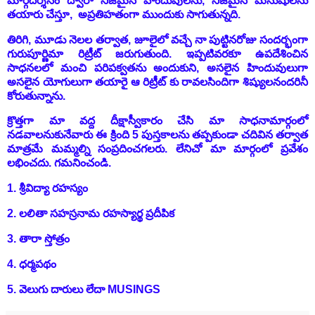
మార్గదర్శనం ద్వారా నిజమైన హిందువులను, నిజమైన మనుషులను
తయారు చేస్తూ, అప్రతిహతంగా ముందుకు సాగుతున్నది.
తిరిగి, మూడు నెలల తర్వాత, జూలైలో వచ్చే నా పుట్టినరోజు సందర్భంగా
గురుపూర్ణిమా రిట్రీట్ జరుగుతుంది. ఇప్పటివరకూ ఉపదేశించిన
సాధనలలో మంచి పరిపక్వతను అందుకుని, అసలైన హిందువులుగా
అసలైన యోగులుగా తయారై ఆ రిట్రీట్ కు రావలసిందిగా శిష్యులనందరినీ
కోరుతున్నాను.
క్రొత్తగా మా వద్ద దీక్షాస్వీకారం చేసి మా సాధనామార్గంలో
నడవాలనుకునేవారు ఈ క్రింది
5
పుస్తకాలను తప్పకుండా చదివిన తర్వాత
మాత్రమే మమ్మల్ని సంప్రదించగలరు. లేనిచో మా మార్గంలో ప్రవేశం
లభించదు. గమనించండి.
1. శ్రీవిద్యా రహస్యం
2. లలితా సహస్రనామ రహస్యార్థ ప్రదీపిక
3. తారా స్తోత్రం
4. ధర్మపథం
5. వెలుగు దారులు లేదా MUSINGS