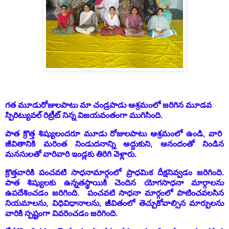
గత మూడురోజులపాటు మా చండ్రపాడు ఆశ్రమంలో జరిగిన మూడవ
స్పిరిట్యువల్ రిట్రీట్ నిన్న విజయవంతంగా ముగిసింది.
పాత క్రొత్త శిష్యులందరూ మూడు రోజులపాటు ఆశ్రమంలో ఉండి, వారి
జీవితానికి మరింత నిండుదనాన్ని అద్దుకుని, ఆనందంతో నిండిన
మనసులతో వారివారి ఇండ్లకు తిరిగి వెళ్లారు.
క్రొత్తవారికి పంచవటి సాధనామార్గంలో ప్రాధమిక దీక్షనివ్వడం జరిగింది.
పాత శిష్యులకు ఉన్నతస్థాయికి చెందిన యోగసాధనా మార్గాలను
ఉపదేశించడం జరిగింది. పంచవటి సాధనా మార్గంలో పాటించవలసిన
నియమాలను, విధివిధానాలను, జీవితంలో తెచ్చుకోవాల్సిన మార్పులను
వారికి స్పష్టంగా వివరించడం జరిగింది.