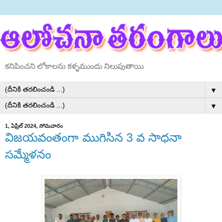
కనిపించని లోకాలను కళ్ళముందు నిలుపుతాయి
▼
▼
1, ఏప్రిల్ 2024, సోమవారం
విజయవంతంగా ముగిసిన 3 వ సాధనా
సమ్మేళనం