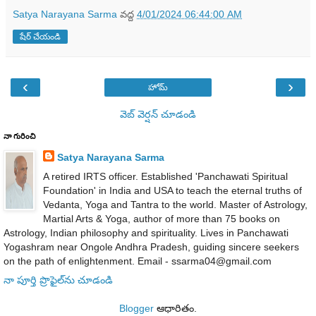
Satya Narayana Sarma
వద్ద
4/01/2024 06:44:00 AM
షేర్ చేయండి
‹
›
హోమ్
వెబ్ వెర్షన్‌ చూడండి
నా గురించి
Satya Narayana Sarma
A retired IRTS officer. Established 'Panchawati Spiritual
Foundation' in India and USA to teach the eternal truths of
Vedanta, Yoga and Tantra to the world. Master of Astrology,
Martial Arts & Yoga, author of more than 75 books on
Astrology, Indian philosophy and spirituality. Lives in Panchawati
Yogashram near Ongole Andhra Pradesh, guiding sincere seekers
on the path of enlightenment. Email - ssarma04@gmail.com
నా పూర్తి ప్రొఫైల్‌ను చూడండి
Blogger
ఆధారితం.