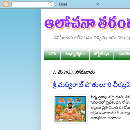
కనిపించని లోకాలను కళ్ళముందు నిలు
హోం
ఆధ్యాత్మికం
జ్యోతిషం
చురక
1, మే 2023, సోమవారం
శ్రీ మద్విరాట్ పోతులూరి వీరబ్
నిన్న వైశాఖ శుద్ధ దశమి.శ్
సమాధిలో ప్రవేశించిన రో
భక్తులు ప్రతి ఏడాదీ ఈ రోజ
భక్తులు చాలామంది ఉన్నార
ఆరాధనలు జరిగాయి....