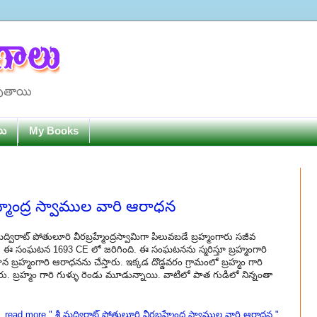
పుతాయి
లు
My Books
రహ్మేంద్ర స్వాముల వారి ఆరాధన
రీమద్విరాట్ పోతులూరి వీరబ్రహ్మేంద్రస్వామిగా పిలువబడే బ్రహ్మంగారు సజీవ
జు. ఈ సంఘటన 1693 CE లో జరిగింది. ఈ సంఘటనను స్మరిస్తూ బ్రహ్మంగారి
ున బ్రహ్మంగారి ఆరాధనను చేస్తారు. ఇక్కడ దొడ్డవరం గ్రామంలో బ్రహ్మం గారి
ు. బ్రహ్మం గారి గుళ్ళు రెండు మూడున్నాయి. వాటిలో పాత గుడిలో నిన్నంతా
read more " శ్రీ మద్విరాట్ పోతులూరి వీరబ్రహ్మేంద్ర స్వాముల వారి ఆరాధన "