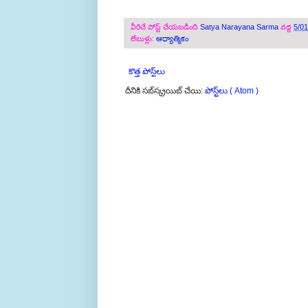
వీరిచే పోస్ట్ చేయబడింది
Satya Narayana Sarma
వద్ద
5/0
లేబుళ్లు:
ఆధ్యాత్మికం
కొత్త పోస్ట్‌లు
దీనికి సబ్‌స్క్రయిబ్ చేయి:
పోస్ట్‌లు ( Atom )