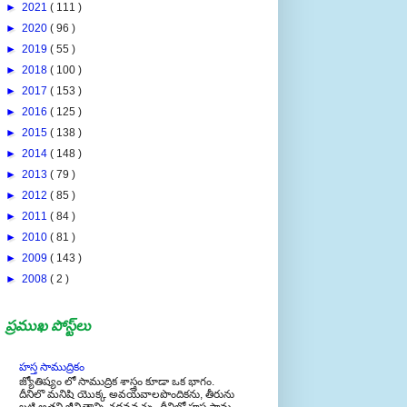
►
2021
( 111 )
►
2020
( 96 )
►
2019
( 55 )
►
2018
( 100 )
►
2017
( 153 )
►
2016
( 125 )
►
2015
( 138 )
►
2014
( 148 )
►
2013
( 79 )
►
2012
( 85 )
►
2011
( 84 )
►
2010
( 81 )
►
2009
( 143 )
►
2008
( 2 )
ప్రముఖ పోస్ట్‌లు
హస్త సాముద్రికం
జ్యోతిష్యం లో సాముద్రిక శాస్త్రం కూడా ఒక భాగం.
దీనిలొ మనిషి యొక్క అవయవాలపొందికను, తీరును