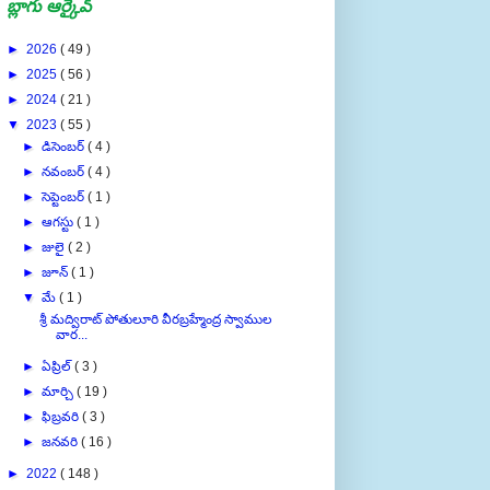
బ్లాగు ఆర్కైవ్
►
2026
( 49 )
►
2025
( 56 )
►
2024
( 21 )
▼
2023
( 55 )
►
డిసెంబర్
( 4 )
►
నవంబర్
( 4 )
►
సెప్టెంబర్
( 1 )
►
ఆగస్టు
( 1 )
►
జులై
( 2 )
►
జూన్
( 1 )
▼
మే
( 1 )
శ్రీ మద్విరాట్ పోతులూరి వీరబ్రహ్మేంద్ర స్వాముల
వార...
►
ఏప్రిల్
( 3 )
►
మార్చి
( 19 )
►
ఫిబ్రవరి
( 3 )
►
జనవరి
( 16 )
►
2022
( 148 )