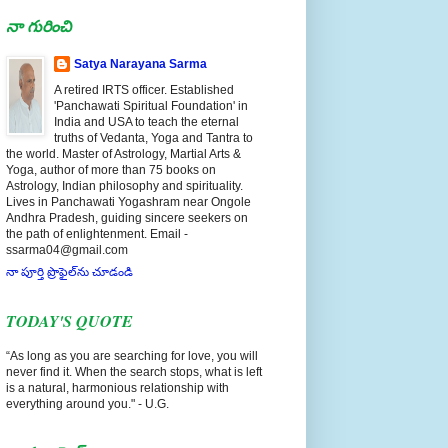
నా గురించి
Satya Narayana Sarma
A retired IRTS officer. Established
'Panchawati Spiritual Foundation' in
India and USA to teach the eternal
truths of Vedanta, Yoga and Tantra to
the world. Master of Astrology, Martial Arts &
Yoga, author of more than 75 books on
Astrology, Indian philosophy and spirituality.
Lives in Panchawati Yogashram near Ongole
Andhra Pradesh, guiding sincere seekers on
the path of enlightenment. Email -
ssarma04@gmail.com
నా పూర్తి ప్రొఫైల్‌ను చూడండి
TODAY'S QUOTE
“As long as you are searching for love, you will
never find it. When the search stops, what is left
is a natural, harmonious relationship with
everything around you." - U.G.