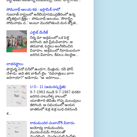
బట్టి అతని జీవితాన్ని చదవవచ్చు. దీనిలో హస్త సామ...
సోమనాథ్ ఆలయ కథ - ఇస్లామిక్ నాటో
గుజరాత్ రాష్ట్రంలో అరేబియాసముద్రతీరంలో ఉన్న
జ్యోతిర్లింగ క్షేత్రం - సోమనాధ్ ఆలయం. 'సౌరాష్ట్రే
సోమనాథం చ..' అంటూ మొదలౌతుంది మన జ్యోత...
ఎలైట్ మేరేజ్
నిన్న మా ఆశ్రమంలో ఒక పెళ్లి
జరిగింది. ఇది ప్రేమవివాహం. ఆ
తరువాత, పెద్దలు అంగీకరించిన
వివాహం. ఆశ్రమంలో నిరాడంబరంగా
జరిగిన వివాహం. కేవలం నలభైఅ...
లాభనష్టాలు
పొద్దున్న ఏదో పనిలో ఉండగా, మిత్రుడు రవి ఫోన్
చేశాడు. అది తన వాకింగ్ టైం. "నవరాత్రులు బాగా
జరిగాయా?" అడిగాడు. "ఆ. జరిగాయి...
U.G - 11 (అమనస్కస్థితి)
9-7-1963 నుండి 9-7-1967 వరకూ
జరిగిన నాలుగేళ్ళ కాలంలో
యూజీగారి జీవితం గొప్ప మలుపులు
తిరిగింది. ఆ సమయంలో ఆయన
జాతకంలో శుక్ర శుక్ర బుధ దశనుండి
శ...
రామమందిర చందాచోరీ వివాదం
అయోధ్య రామమందిరం
మొదలవడమే గొడవలతో
మొదలైంది. మొదలుపెట్టి రెండేళ్లు