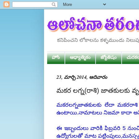
కనిపించని లోకాలను కళ్ళముందు నిలు
హోం
ఆధ్యాత్మికం
జ్యోతిషం
చురక
23, మార్చి 2014, ఆదివారం
మకర లగ్న(రాశి) జాతకులకు వృ
మకరలగ్నజాతకులకు లేదా మకరరాశి జా
ఉంటాయి.నామాటలు నిజమా కాదా అని 
ఈ ఇబ్బందులు వారికి ఫిబ్రవరి 5 నుం
ఉద్యోగులతో మాట పట్టింపులు,మనస్