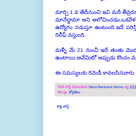
మార్చి 1 వ తేదీనుంచి ఇవి మరీ తీవ్
మానేద్దామా అని ఆలోచించడం,ఒకవేళ 
ఉద్యోగం నడుస్తూ ఉంటుంది.ఇదే పరిస
రిలీఫ్ వస్తుంది.
మళ్ళీ మే 21 నుంచీ ఇదే తంతు మొదల
ఉంటాయి.అవేమిటో అప్పుడు కొంచం ము
ఈ సమస్యలకు రెమెడీ కావలసినవారు నా
వీరిచే పోస్ట్ చేయబడింది
Satya Narayana Sarma
వద్ద
3/2
లేబుళ్లు:
జ్యోతిషం
కొత్త పోస్ట్