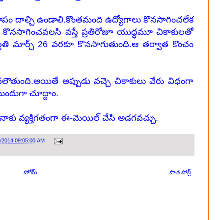
రరూపం దాల్చి ఉండాలి.కొంతమంది ఉద్యోగాలు కొనసాగించలేక
కొనసాగించవలసి వస్తే ప్రతిరోజూ యుద్ధమూ చికాకులతో
్తితి మార్చ్ 26 వరకూ కొనసాగుతుంది.ఆ తర్వాత కొంచం
ౌతుంది.అయితే అప్పుడు వచ్చె చికాకులు వేరు విధంగా
ందుగా చూద్దాం.
కు వ్యక్తిగతంగా ఈ-మెయిల్ చేసి అడగవచ్చు.
3/2014 09:05:00 AM
హోమ్
పాత పోస్ట్