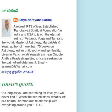
నా గురించి
Satya Narayana Sarma
A retired IRTS officer. Established
'Panchawati Spiritual Foundation' in
India and USA to teach the eternal
truths of Vedanta, Yoga and Tantra to
the world. Master of Astrology, Martial Arts &
Yoga, author of more than 75 books on
Astrology, Indian philosophy and spirituality.
Lives in Panchawati Yogashram near Ongole
Andhra Pradesh, guiding sincere seekers on
the path of enlightenment. Email -
ssarma04@gmail.com
నా పూర్తి ప్రొఫైల్‌ను చూడండి
TODAY'S QUOTE
“As long as you are searching for love, you will
never find it. When the search stops, what is left
is a natural, harmonious relationship with
everything around you." - U.G.