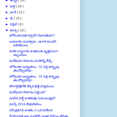
►
జులై
( 14 )
►
జూన్
( 21 )
►
మే
( 15 )
►
ఏప్రిల్
( 8 )
▼
మార్చి
( 13 )
హోమియోపతి సర్వరోగ నివారిణియా?
జయనామ సంవత్సరం - ఉగాది కుండలి-
ఫలితములు
మకర లగ్న(రాశి) జాతకులకు వృత్తిపరంగా
ఇబ్బందులు
మలేషియా విమానం-మరికొన్ని లీడ్స్
హోమియో అద్భుతాలు - 31 ఏళ్ల పార్శ్వపు
తలనొప్పి(Migr...
హోమియో అద్భుతాలు - 31 ఏళ్ల పార్శ్వపు
తలనొప్పి(Migr...
తారాస్తోత్రానికి చేర్చిన క్రొత్త పద్యములు
మలేషియా విమానం ఏమైంది?
జనసేన పార్టీ జాతకచక్రం ఏమంటున్నది?
మార్చ్ 2014-దేశఫలితాలు
నరేంద్రమోడి జాతకం-2-ఒక పరిశీలన
వీరవిరాగిణి అక్కమహాదేవి జాతక విశ్లేషణ-జీవితం