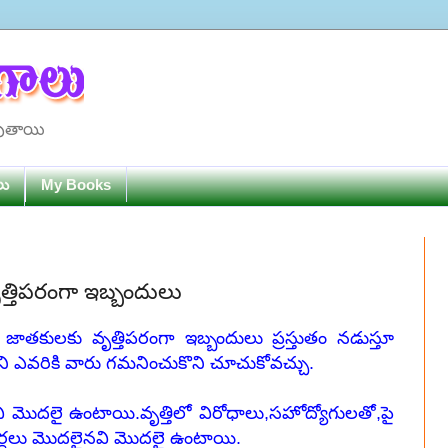
పుతాయి
లు
My Books
త్తిపరంగా ఇబ్బందులు
తకులకు వృత్తిపరంగా ఇబ్బందులు ప్రస్తుతం నడుస్తూ
ఎవరికి వారు గమనించుకొని చూచుకోవచ్చు.
చి మొదలై ఉంటాయి.వృత్తిలో విరోధాలు,సహోద్యోగులతో,పై
పర్ధలు మొదలైనవి మొదలై ఉంటాయి.