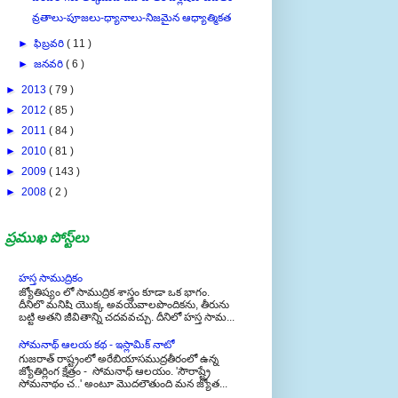
వ్రతాలు-పూజలు-ధ్యానాలు-నిజమైన ఆధ్యాత్మికత
►
ఫిబ్రవరి
( 11 )
►
జనవరి
( 6 )
►
2013
( 79 )
►
2012
( 85 )
►
2011
( 84 )
►
2010
( 81 )
►
2009
( 143 )
►
2008
( 2 )
ప్రముఖ పోస్ట్‌లు
హస్త సాముద్రికం
జ్యోతిష్యం లో సాముద్రిక శాస్త్రం కూడా ఒక భాగం.
దీనిలొ మనిషి యొక్క అవయవాలపొందికను, తీరును
బట్టి అతని జీవితాన్ని చదవవచ్చు. దీనిలో హస్త సామ...
సోమనాథ్ ఆలయ కథ - ఇస్లామిక్ నాటో
గుజరాత్ రాష్ట్రంలో అరేబియాసముద్రతీరంలో ఉన్న
జ్యోతిర్లింగ క్షేత్రం - సోమనాధ్ ఆలయం. 'సౌరాష్ట్రే
సోమనాథం చ..' అంటూ మొదలౌతుంది మన జ్యోత...
ఎలైట్ మేరేజ్