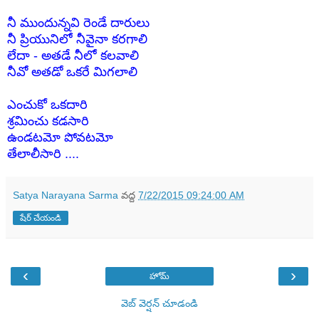
నీ ముందున్నవి రెండే దారులు
నీ ప్రియునిలో నీవైనా కరగాలి
లేదా - అతడే నీలో కలవాలి
నీవో అతడో ఒకరే మిగలాలి
ఎంచుకో ఒకదారి
శ్రమించు కడసారి
ఉండటమో పోవటమో
తేలాలీసారి ....
Satya Narayana Sarma
వద్ద
7/22/2015 09:24:00 AM
షేర్ చేయండి
‹
›
హోమ్
వెబ్ వెర్షన్‌ చూడండి