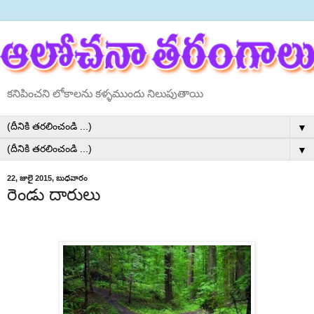
కనిపించని లోకాలను కళ్ళముందు నిలుపుతాయి
▼
▼
22, జులై 2015, బుధవారం
రెండు దారులు