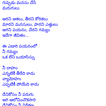
గుప్పెడు మనసు చేసే
మరుగులు
ఆరని ఆశలు,
తీరని కోరికలు
మారని మనసులు, పారని ఎత్తులు
ఆగని పయనం,
చేరని గమ్యం
ఇదేగా జీవితం...
ఈ ఎడారి పయనంలో
నీ గమ్యం
ఒక లేని ఒయాసిస్సు
నీ దాహం
ఎన్నటికీ తీరేది కాదు
వ్యామోహం
ఎప్పటికీ పోయేది కాదు
దేనికోసం నీ పరుగు
ఆగి ఆలోచించొకసారి
దేనికోసం నీ నిరీక్షణ