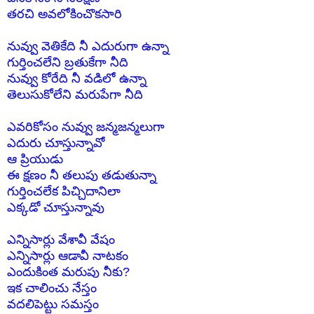
తరచి అవలోకించొకసారి
నువ్వు వెతికేది నీ
ఎదురుగా ఉన్నా
గుర్తించలేని బ్రతుకేగా నీది
నువ్వు కోరేది నీ వడిలో ఉన్నా
తెలుసుకోలేని మరుపేగా నీది
ఎవరికోసం నువ్వు జన్మజన్మలుగా
ఎదురు చూస్తున్నావో
ఆ ప్రియుడు
ఈ క్షణం నీ తలుపు తడుతున్నా
గుర్తించలేక పిచ్చిదానిలా
ఎక్కడో చూస్తున్నావు
ఎన్నిసార్లు వేశావీ వేషం
ఎన్నిసార్లు ఆడావీ నాటకం
ఎందుకింత మరుపు నీకు?
ఇక చాలించు నేస్తం
వదలిపెట్టు సమస్తం