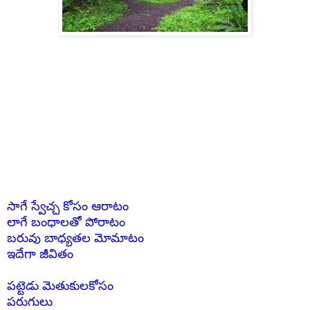
సాగే స్వేచ్చ కోసం ఆరాటం
లాగే బంధాలతో పోరాటం
బరువు బాధ్యతల మోమాటం
ఇదేగా జీవితం
పట్టెడు మెతుకులకోసం
పరుగులు