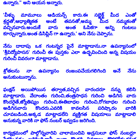
ఉన్నారు." అని ఆయన అన్నారు.
'వీళ్ళు మామూలు ఆడియన్స్ కారు.ఈ సబ్జెక్ట్ మీద ఎంతో
శ్రద్దతో,ఆధ్యాత్మికత అంటే తపనతో,అమ్మ మీద నమ్మకంతో
వచ్చినవారు.అందుకే వారు అంత ఓపికగా అన్ని గంటలు
కూర్చున్నారు.అంత డిసిప్లిన్ గా ఉన్నారు.' అని నేను చెప్పాను.
నేను దాదాపు ఒక గంటన్నర పైనే మాట్లాడాను.నా ఉపన్యాసంలో
'శ్రీవిద్యోపాసన' గురించీ ఈ పుస్తకం ఎలా ఉద్భవించింది అన్న విషయం
గురించీ వివరంగా మాట్లాడాను.
శ్రోతలను నా ఉపన్యాసం రంజంపచేయగలిగింది అనే నేను
అనుకుంటున్నాను.
ఫంక్షన్ అయిపోయిన తర్వాత,వచ్చిన వారందరూ నన్ను కలిసి
మాట్లాడారు. వేదాంతం గురించి,తంత్రసాధన గురించి అడిగిన వారు
కొందరైతే,జ్యోతిష్యం గురించి,ఈతిబాధల గురించి,రోగబాధల గురించి
అడిగినవారు కొందరు.ఎవరికి కావలసిన పరిష్కారం వారికి
చూపబడింది.అక్కడ మాట్లాడలేని వ్యక్తిగత విషయాలు మాట్లాడాలి
అనుకున్న వారికి నా ఫోన్ నంబర్ ఇవ్వడం జరిగింది.
కార్యక్రమంలో పాల్గోన్నవారివి చాలామందివి అడ్రసులూ ఫోన్ నంబర్లూ