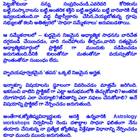
పెట్టుకోకుండా నన్ను సంప్రదించండి.ఎవరెవరి కోరికలను
బట్టి,సంస్కారాలను బట్టి,అంతరిక శక్తిని బట్టి,అర్హతను బట్టి వారివారికి దీక్ష
ఇవ్వబడుతుంది.నా వద్ద దీక్షాస్వీకారం చేసిన,చెయ్యబోతున్న గ్రూపు
సభ్యులతో కలసి అతిత్వరలో 'సాధనా సమ్మేళనాలు' జరుపబడతాయి.
ఆ సమ్మేళనాలలో -- శుద్దమైన నిజమైన ఆధ్యాత్మిక సాధనను వారిచేత
దగ్గరుండి చేయించడం, వారి సందేహాలను తీర్చడం,వారిని సత్యమైన
ఆధ్యాత్మికమార్గంలో ప్రాక్టికల్ గా ముందుకు నడిపించడం
జరుగుతుంది.దీనికి కులంతోనూ మతంతోనూ వయస్సుతోనూ
ప్రాంతంతోనూ సంబంధం లేదు.
హృదయపూర్వకమైన 'తపన' ఒక్కటే నిజమైన అర్హత.
ఇన్నాళ్ళూ విషయాలను స్థూలంగా వివరించడం మాత్రమే జరిగింది.
ఇకనుంచి వాటిని ప్రాక్టికల్ గా ఎట్లా అనుభవంలోకి తెచ్చుకోవాలి?అంతరిక
యోగసాధన ఎలా చెయ్యాలి?జీవితాన్ని ఎలా సఫలం చేసుకోవాలి? అనే
విషయాన్ని ప్రాక్టికల్ గా నేర్పించడం జరుగుతుంది.
అంతేగాక,జ్యోతిష్యవిద్యార్ధులకు ఆసక్తి ఉన్నవారికి Astrology
workshops నిర్వహించి రెండు దశాబ్దాల సాధనా ఫలితంగా నేను
తయారు చేసుకున్న నా ప్రత్యేక జ్యోతిష్య విశ్లేషణా విధానాన్ని నేర్పించడం
కూడా ముందు ముందు జరుగుతుంది.