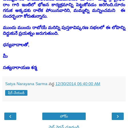
రాం గారి ఇంటిలో భోజన కార్యక్రమాన్ని పెట్టుకోవడం జరిగింది.దూరం
గనుక అక్కడకు రాలేక పోయినవారిని, మమ్మల్ని మన్నించమని ఈ
సందర్భంగా కోరుతున్నాను.
ముందు ముందు రాబోయే మరిన్ని పుస్తకావిష్కరణ సభలలో ఈ లోపాన్ని
దిద్దుకునే ప్రయత్నం జరుగుతుంది.
ధన్యవాదాలతో,
మీ
సత్యనారాయణ శర్మ
Satya Narayana Sarma
వద్ద
12/30/2014 06:40:00 AM
షేర్ చేయండి
‹
›
హోమ్
వెబ్ వెర్షన్‌ చూడండి