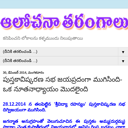
కనిపించని లోకాలను కళ్ళముందు నిలుపుతాయి
▼
▼
30, డిసెంబర్ 2014, మంగళవారం
పుస్తకావిష్కరణ సభ జయప్రదంగా ముగిసింది-
ఒక నూతనాధ్యాయం మొదలైంది
28.12.2014 న తలపెట్టిన 'శ్రీవిద్యా రహస్యం' పుస్తకావిష్కరణ సభ
దిగ్విజయంగా ముగిసింది.
జగన్మాత అనుగ్రహంతో వెలుగుచూచిన ఈ పుస్తకం అమ్మ(దుర్గమ్మ)
పాదాల చెంత,కృష్ణాతీరంలో విజయవాడలో ఆవిష్కరింప బడటం చాలా