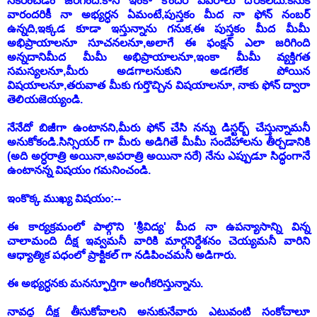
సేకరించడం జరిగింది.కానీ ఇంకా కొందరి వివరాలు దొరకలేదు.కనుక
వారందరికీ నా అభ్యర్ధన ఏమంటే,పుస్తకం మీద నా ఫోన్ నంబర్
ఉన్నది,ఇక్కడ కూడా ఇస్తున్నాను గనుక,ఈ పుస్తకం మీద మీమీ
అభిప్రాయాలనూ సూచనలనూ,అలాగే ఈ ఫంక్షన్ ఎలా జరిగింది
అన్నదానిమీద మీమీ అభిప్రాయాలనూ,ఇంకా మీమీ వ్యక్తిగత
సమస్యలనూ,మీరు అడగాలనుకుని అడగలేక పోయిన
విషయాలనూ,తరువాత మీకు గుర్తొచ్చిన విషయాలనూ, నాకు ఫోన్ ద్వారా
తెలియజెయ్యండి.
నేనేదో బిజీగా ఉంటానని,మీరు ఫోన్ చేసి నన్ను డిస్టర్బ్ చేస్తున్నామనీ
అనుకోకండి.సిన్సియర్ గా మీరు అడిగితే మీమీ సందేహాలను తీర్చడానికి
(అది అర్ధరాత్రి అయినా,అపరాత్రి అయినా సరే) నేను ఎప్పుడూ సిద్ధంగానే
ఉంటానన్న విషయం గమనించండి.
ఇంకొక్క ముఖ్య విషయం:--
ఈ కార్యక్రమంలో పాల్గొని 'శ్రీవిద్య' మీద నా ఉపన్యాసాన్ని విన్న
చాలామంది దీక్ష ఇవ్వమనీ వారికి మార్గనిర్దేశనం చెయ్యమనీ వారిని
ఆధ్యాత్మిక పధంలో ప్రాక్టికల్ గా నడిపించమనీ అడిగారు.
ఈ అభ్యర్ధనకు మనస్ఫూర్తిగా అంగీకరిస్తున్నాను.
నావద్ద దీక్ష తీసుకోవాలని అనుకునేవారు ఎటువంటి సంకోచాలూ