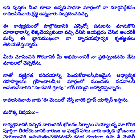
ఇది పుస్తకం మీద కూడా ఉన్నది.సాధనా మార్గంలో నా మార్గనిర్దేశనం
కావలసినవారు,శ్రద్ధ ఉన్నవారు సంప్రదించవచ్చు.
ఈ కార్యక్రమంలో పాల్గొనడానికి ఎన్నెన్నో పనులను మానుకొని
దూరాభారాన్ని లెక్కచెయ్యకుండా వచ్చి దీనిని జయప్రదం చేసిన అందరికీ
మళ్ళీ ఈ బ్లాగుముఖంగా నా హృదయపూర్వక కృతజ్ఞతలు
తెలియజేస్తున్నాను.
మీరు చూపించిన గౌరవానికీ మీ అభిమానానికీ నా ప్రతిస్పందనను నేను
మాటలలో చెప్పలేను.
నాతో వ్యక్తిగత పరిచయాన్ని పెంచుకోవాలనీ,నిజమైన ఆధ్యాత్మిక
రహస్యాలను గ్రహించాలనీ,ఆ మార్గంలో ముందుకు నడవాలనీ
అనుకునేవారిని "పంచవటి గ్రూపు" లోకి రమ్మని ఆహ్వానిస్తున్నాను.
కావలసినవారు నాకు 'ఈ మెయిల్' చేస్తే వారికి గ్రూప్ యాక్సెస్ ఇస్తాను.
మరొక్క విషయం:--
కార్యక్రమానికి వచ్చిన వారందరికీ భోజనం ఏర్పాటు చెయ్యాలన్న మా కోరిక
పూర్తిగా తీరలేదు.దానికి కారణం ఆ ఫంక్షన్ హాలు వారు అక్కడ భోజనాలు
చెయ్యడానికి అనుమతించకపోవడమే.కనుక దూరంగా ఉన్న శ్రీ మైథిలీ