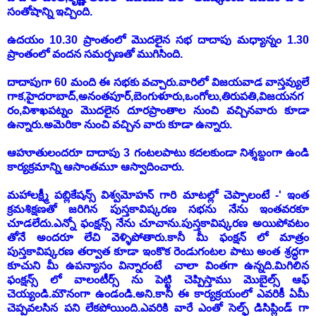
సంతోషాన్ని ఇచ్చింది.
ఉదయం 10.30 ప్రాంతంలో మొదలైన సభ దాదాపు మధ్యాన్నం 1.30
ప్రాంతంలో వందన సమర్పణతో ముగిసింది.
దాదాపుగా 60 మంది ఈ సభకు వచ్చారు.వారిలో విజయవాడ వాస్తవ్యులే
గాక,హైదరాబాద్,అనంతపూర్,బెంగుళూరు,ఒంగోలు,తిరుపతి,విజయనగ
రం,విశాఖపట్నం మొదలైన దూరప్రాంతాల నుంచి వచ్చినవారు కూడా
ఉన్నారు.అమెరికా నుంచి వచ్చిన వారు కూడా ఉన్నారు.
ఆహూతులందరూ దాదాపు 3 గంటలపాటు కదలకుండా నిశ్శబ్దంగా ఉండి
కార్యక్రమాన్ని ఆసాంతమూ ఆస్వాదించారు.
మహాలక్ష్మీ పబ్లికేషన్స్ విశ్వమోహన్ గారి మాటల్లో చెప్పాలంటే -' ఇంత
క్రమశిక్షణతో జరిగిన పుస్తకావిష్కరణ సభను నేను ఇంతవరకూ
చూడలేదు.ఎన్నో ఫంక్షన్స్ నేను చూచాను.పుస్తకావిష్కరణ అయిపోవటం
తోనే అందరూ లేచి వెళ్ళిపోతారు.కానీ మీ ఫంక్షన్ లో మాత్రం
పుస్తకావిష్కరణ తర్వాత కూడా ఇంకొక రెండుగంటల పాటు అంత శ్రద్ధగా
కూచుని మీ ఉపన్యాసం విన్నారంటే చాలా వింతగా ఉన్నది.మిగిలిన
ఫంక్షన్స్ లో వాలంటీర్స్ ను పెట్టి చెప్పిస్తాము మొబైల్స్ ఆఫ్
చెయ్యండి.మౌనంగా ఉండండి.అని.కానీ ఈ కార్యక్రయంలో ఎవరికీ ఏమీ
చెప్పవలసిన పని లేకపోయింది.ఎవరికి వారే ఎంతో సెల్ఫ్ డిసిప్లిండ్ గా