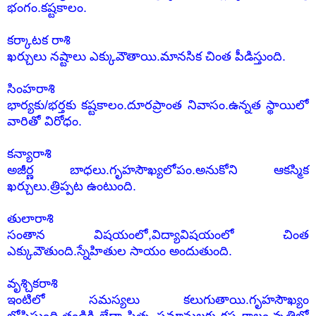
భంగం.కష్టకాలం.
కర్కాటక రాశి
ఖర్చులు నష్టాలు ఎక్కువౌతాయి.మానసిక చింత పీడిస్తుంది.
సింహరాశి
భార్యకు/భర్తకు కష్టకాలం.దూరప్రాంత నివాసం.ఉన్నత స్థాయిలో
వారితో విరోధం.
కన్యారాశి
అజీర్ణ బాధలు.గృహసౌఖ్యలోపం.అనుకోని ఆకస్మిక
ఖర్చులు.త్రిప్పట ఉంటుంది.
తులారాశి
సంతాన విషయంలో,విద్యావిషయంలో చింత
ఎక్కువౌతుంది.స్నేహితుల సాయం అందుతుంది.
వృశ్చికరాశి
ఇంటిలో సమస్యలు కలుగుతాయి.గృహసౌఖ్యం