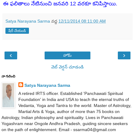
ఈ ఫలితాలు నేటినుంచి జనవరి 12 వరకూ కనిపిస్తాయి.
Satya Narayana Sarma
వద్ద
12/11/2014 08:11:00 AM
షేర్ చేయండి
‹
›
హోమ్
వెబ్ వెర్షన్‌ చూడండి
నా గురించి
Satya Narayana Sarma
A retired IRTS officer. Established 'Panchawati Spiritual
Foundation' in India and USA to teach the eternal truths of
Vedanta, Yoga and Tantra to the world. Master of Astrology,
Martial Arts & Yoga, author of more than 75 books on
Astrology, Indian philosophy and spirituality. Lives in Panchawati
Yogashram near Ongole Andhra Pradesh, guiding sincere seekers
on the path of enlightenment. Email - ssarma04@gmail.com