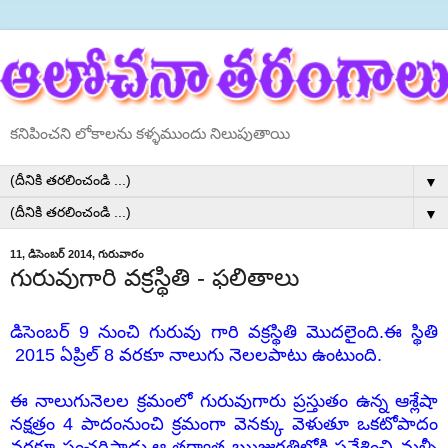
కనిపించని లోకాలను కళ్ళముందు నిలుపుతాయి
▼
▼
11, డిసెంబర్ 2014, గురువారం
గురువుగారి వక్రస్థితి - ఫలితాలు
డిసెంబర్ 9 నుంచి గురువు గారి వక్రస్థితి మొదలైంది.ఈ స్థితి
2015 ఏప్రిల్ 8 వరకూ నాలుగు నెలలపాటు ఉంటుంది.
ఈ నాలుగునెలల క్రమంలో గురువుగారు ప్రస్తుతం ఉన్న ఆశ్లేషా
నక్షత్రం 4 పాదంనుంచి క్రమంగా వెనక్కు వెళుతూ ఒకటోపాదం
వరకూ సంచరిస్తాడు.ఆ తర్వాత ఋజుగతిలోకి ప్రవేశించి మళ్ళీ