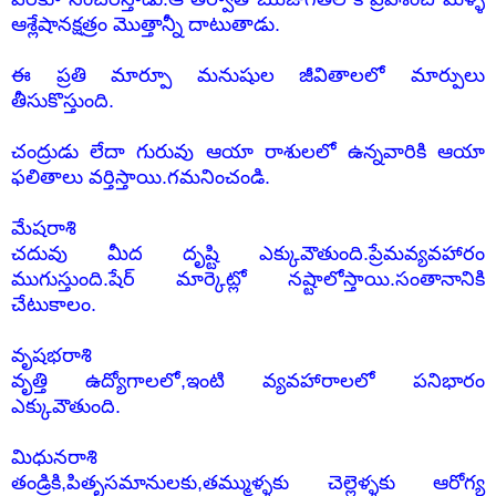
ఆశ్లేషానక్షత్రం మొత్తాన్నీ దాటుతాడు.
ఈ ప్రతి మార్పూ మనుషుల జీవితాలలో మార్పులు
తీసుకొస్తుంది.
చంద్రుడు లేదా గురువు ఆయా రాశులలో ఉన్నవారికి ఆయా
ఫలితాలు వర్తిస్తాయి.గమనించండి.
మేషరాశి
చదువు మీద దృష్టి ఎక్కువౌతుంది.ప్రేమవ్యవహారం
ముగుస్తుంది.షేర్ మార్కెట్లో నష్టాలోస్తాయి.సంతానానికి
చేటుకాలం.
వృషభరాశి
వృత్తి ఉద్యోగాలలో,ఇంటి వ్యవహారాలలో పనిభారం
ఎక్కువౌతుంది.
మిధునరాశి
తండ్రికి,పితృసమానులకు,తమ్ముళ్ళకు చెల్లెళ్ళకు ఆరోగ్య