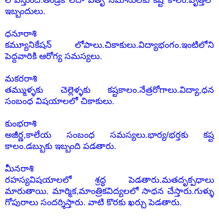
లోపిస్తుంది.తండ్రికి లేదా పితృ సమానులకు కష్ట కాలం.వృత్తిలో
ఇబ్బందులు.
ధనూరాశి
కమ్యూనికేషన్ లోపాలు.చికాకులు.విద్యాభంగం.ఇంటిలోని
పెద్దవారికి ఆరోగ్య సమస్యలు.
మకరరాశి
తమ్ముళ్ళకు చెల్లెళ్ళకు కష్టకాలం.నేత్రరోగాలు.విద్యా,ధన
సంబంధ విషయాలలో చికాకులు.
కుంభరాశి
అజీర్ణ,కాలేయ సంబంధ సమస్యలు.భార్య/భర్తకు కష్ట
కాలం.డబ్బుకు ఇబ్బంది పడతారు.
మీనరాశి
రహస్యవిషయాలలో శ్రద్ధ పెడతారు.మతదృక్పధాలు
మారుతాయి. మార్మిక,మాంత్రికవిద్యలలో సాధన చేస్తారు.గుళ్ళు
గోపురాలు సందర్శిస్తారు. వాటి కొరకు ఖర్చు పెడతారు.