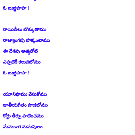
ఓ బుజ్జిపాపా !
రాయితీలు బొక్కుతాము
రాజ్యాంగపు హక్కంటాము
ఈ దేశపు ఆత్మతోటి
ఎప్పటికీ కలువబోము
ఓ బుజ్జిపాపా !
యూనిఫాము వేసుకోము
జాతీయగీతం పాడబోము
కోర్టు తీర్పు పాటించము
మేమెడారి మనుషులం