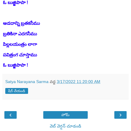
ఓ బుజ్జిపాపా !
ఆడదాన్ని బ్రతకనీము
బ్రతికినా ఎదగనీము
పిల్లలయంత్రం లాగా
పవిత్రంగ చూస్తాము
ఓ బుజ్జిపాపా !
Satya Narayana Sarma
వద్ద
3/17/2022 11:20:00 AM
షేర్ చేయండి
‹
›
హోమ్
వెబ్ వెర్షన్‌ చూడండి