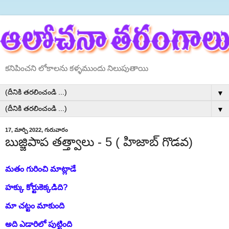
కనిపించని లోకాలను కళ్ళముందు నిలుపుతాయి
▼
▼
17, మార్చి 2022, గురువారం
బుజ్జిపాప తత్త్వాలు - 5 ( హిజాబ్ గొడవ)
మతం గురించి మాట్లాడే
హక్కు కోర్టుకెక్కడిది?
మా చట్టం మాకుంది
అది ఎడారిలో పుట్టింది