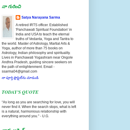
నా గురించి
Satya Narayana Sarma
A retired IRTS officer. Established
'Panchawati Spiritual Foundation' in
India and USA to teach the eternal
truths of Vedanta, Yoga and Tantra to
the world. Master of Astrology, Martial Arts &
Yoga, author of more than 75 books on
Astrology, Indian philosophy and spirituality.
Lives in Panchawati Yogashram near Ongole
Andhra Pradesh, guiding sincere seekers on
the path of enlightenment. Email -
ssarma04@gmail.com
నా పూర్తి ప్రొఫైల్‌ను చూడండి
TODAY'S QUOTE
“As long as you are searching for love, you will
never find it. When the search stops, what is left
is a natural, harmonious relationship with
everything around you." - U.G.