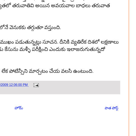
్యతలో
తరువాతివి
అయిన
అవయవాల
బాధలు
తరువాత
లోనే
వెనుకకు
తగ్గుతూ
వస్తుంది
.
ముఖం
పడుతున్నట్లు
సూచన
.
దీనికి
వ్యతిరేక
దిశలో
లక్షణాలు
డు
కేసును
మళ్ళీ
పరీక్షించి
ఎందుకు
ఇలా
జరుగుతున్నదో
ం
లేక
పోటేన్సీని
మార్చటం
చేయ
వలసి
ఉంటుంది
.
1/2009 12:06:00 PM
హోమ్
పాత పోస్ట్