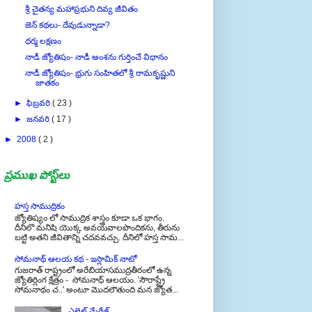
శ్రీ చైతన్య మహాప్రభుని దివ్య జీవితం
జెన్ కథలు- దేవుడున్నాడా?
ధర్మ లక్షణం
నాడీ జ్యోతిషం- నాడీ అంశను గుర్తించే విధానం
నాడీ జ్యోతిషం- భ్రుగు సంహితలో శ్రీ రామకృష్ణుని
జాతకం
►
ఫిబ్రవరి
( 23 )
►
జనవరి
( 17 )
►
2008
( 2 )
ప్రముఖ పోస్ట్‌లు
హస్త సాముద్రికం
జ్యోతిష్యం లో సాముద్రిక శాస్త్రం కూడా ఒక భాగం.
దీనిలొ మనిషి యొక్క అవయవాలపొందికను, తీరును
బట్టి అతని జీవితాన్ని చదవవచ్చు. దీనిలో హస్త సామ...
సోమనాథ్ ఆలయ కథ - ఇస్లామిక్ నాటో
గుజరాత్ రాష్ట్రంలో అరేబియాసముద్రతీరంలో ఉన్న
జ్యోతిర్లింగ క్షేత్రం - సోమనాధ్ ఆలయం. 'సౌరాష్ట్రే
సోమనాథం చ..' అంటూ మొదలౌతుంది మన జ్యోత...
ఎలైట్ మేరేజ్