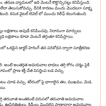
నం
.
తరుణ
వ్యాదులలో
ఇది
వెంటనే
కొట్టొచ్చినట్లు
కనిపిస్తుంది
.
లేదా
తెలుసుకోవచ్చు
.
దీనికి
కారణం
మందు
మొదటగా
సూక్ష్మ
తుంది
.
కనుక
వైటల్
లెవెల్
లో
ముందు
రిలీఫ్
కలుగుతుంది
.
్లు
లక్షణాలు
అపుడే
కనిపించవు
.
నిదానంగా
మార్పులు
ాధి
లక్షణాలు
కూడా
వెంటనే
తగ్గుతూ
కనిపిస్తాయి
.
ాలలో
ఒకడైన
డాక్టర్
హెరింగ్
తన
పరిశోధన
ద్వారా
సూత్రీకరణ
లి
.
అంటే
అంతర్గత
అవయవాల
బాధలు
తగ్గి
రోగం
చర్మం
పైకి
రూపంలో
ప్రాణ
శక్తి
చేత
విసర్జింప
బడ
వచ్చు
.
వటం
చూడ
వచ్చు
.
శరీరంలో
పై
భాగాలైన
తల
,
ముఖము
,
మెడ
,
ాయి
.
్గి
తరువాత
అంతకంటే
వరుసలో
తరువాతి
అవయవాల
డు
,
ఊపిరితిత్తులు
,
కిడ్నీలు
మొదలైన
ప్రాణాధారా
అవయవాల