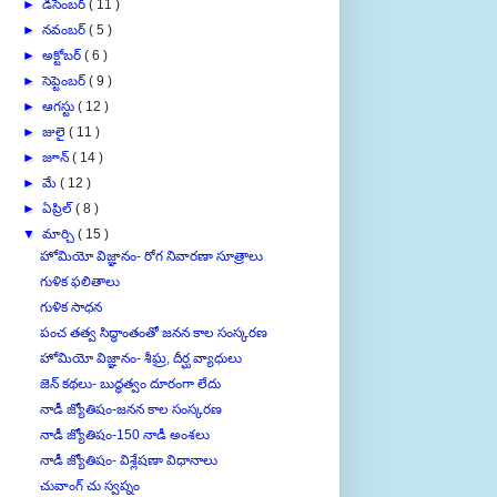
►
డిసెంబర్
( 11 )
►
నవంబర్
( 5 )
►
అక్టోబర్
( 6 )
►
సెప్టెంబర్
( 9 )
►
ఆగస్టు
( 12 )
►
జులై
( 11 )
►
జూన్
( 14 )
►
మే
( 12 )
►
ఏప్రిల్
( 8 )
▼
మార్చి
( 15 )
హోమియో విజ్ఞానం- రోగ నివారణా సూత్రాలు
గుళిక ఫలితాలు
గుళిక సాధన
పంచ తత్వ సిద్ధాంతంతో జనన కాల సంస్కరణ
హోమియో విజ్ఞానం- శీఘ్ర, దీర్ఘ వ్యాధులు
జెన్ కథలు- బుద్ధత్వం దూరంగా లేదు
నాడీ జ్యోతిషం-జనన కాల సంస్కరణ
నాడీ జ్యోతిషం-150 నాడీ అంశలు
నాడీ జ్యోతిషం- విశ్లేషణా విధానాలు
చువాంగ్ చు స్వప్నం