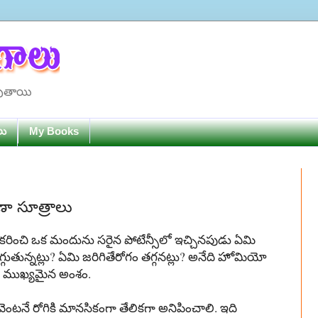
పుతాయి
లు
My Books
ణా సూత్రాలు
డీకరించి
ఒక
మందును
సరైన
పోటేన్సీలో
ఇచ్చినపుడు
ఏమి
్గుతున్నట్లు
?
ఏమి
జరిగితే
రోగం
తగ్గనట్లు
?
అనేది
హోమియో
ముఖ్యమైన
అంశం
.
వెంటనే
రోగికి
మానసికంగా
తేలికగా
అనిపించాలి
.
ఇది