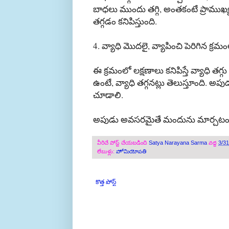
బాధలు
ముందు
తగ్గి
,
అంతకంటే
ప్రాముఖ
తగ్గడం
కనిపిస్తుంది
.
4.
వ్యాధి
మొదలై
,
వ్యాపించి
పెరిగిన
క్రమం
ఈ
క్రమంలో
లక్షణాలు
కనిపిస్తే
వ్యాధి
తగ్గు
ఉంటే
,
వ్యాధి
తగ్గనట్లు
తెలుస్తూంది
.
అపు
చూడాలి
.
అపుడు
అవసరమైతే
మందును
మార్చట
వీరిచే పోస్ట్ చేయబడింది
Satya Narayana Sarma
వద్ద
3/3
లేబుళ్లు:
హోమియోపతి
కొత్త పోస్ట్