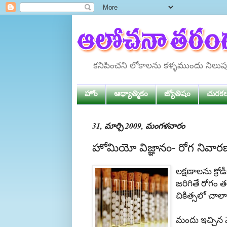
కనిపించని లోకాలను కళ్ళముందు నిలు
హోం
ఆధ్యాత్మికం
జ్యోతిషం
చురక
31, మార్చి 2009, మంగళవారం
హోమియో విజ్ఞానం- రోగ నివార
లక్షణాలను
క్రో
జరిగితే
రోగం
తగ
చికిత్సలో
చాలా
మందు
ఇచ్చిన