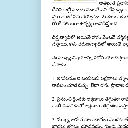
అత్యంత
ప్రధా
దీనిని
బట్టి
మందు
వెంటనే
పని
చేస్తున్నదా
స్థాయిలలో
పని
చెయ్యటం
మొదలు
పెడు
రోగికి
హాయిగా
ఉన్నట్లు
అనిపిస్తుంది
.
దీర్ఘ
వ్యాధిలో
అయితే
రోగం
వెంటనే
తగ్గినట
వస్తాయి
.
కాని
తరుణ
వ్యాధిలో
అయితే
వ్య
ఈ
ముఖ్య
విషయాన్ని
,
హోమియో
దిగ్గజ
చేసాడు
.
1.
లోపలనుంచి
బయటకు
లక్షణాలు
తగ్గా
రావటం
చూడ
వచ్చు
.
లేదా
రోగం
స్రావాల
2.
పైనుంచి
క్రిందకు
లక్షణాలు
తగ్గుతూ
రా
చాతీ
ఈ
వరుసలో
లక్షణాలు
తగ్గుతూ
వస్త
3.
ముఖ్య
అవయవాల
బాధలు
మొదట
తగ
బాధలు
తగ్గటం
చూడవచ్చు
.
గుండె
,
మెద