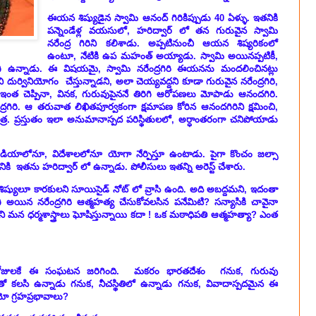
ఈయన
శిష్యుడైన
స్వామి ఆనంద్ గిరికిప్పుడు 40 ఏళ్ళు. ఇతనికి
పన్నెండేళ్ల వయసులో, హరిద్వార్ లో తన గురువైన స్వామి
నరేంద్ర గిరిని కలిశాడు. అప్పటినుంచీ ఆయన శిష్యరికంలో
ఉంటూ, నేటికి ఉప మహంత్ అయ్యాడు. స్వామి అయినప్పటికీ,
ఉన్నాడు. ఈ విషయమై, స్వామి నరేంద్రగిరి ఈయనను మందలించినట్లు
దుర్వినియోగం చేస్తున్నాడని, అలా చెయ్యవద్దని కూడా గురువైన నరేంద్రగిరి,
. ఇంత చెప్పినా, వినక, గురువుపైననే తిరిగి ఆరోపణలు మోపాడు ఆనందగిరి.
్రగిరి. ఆ తరువాత లిఖితపూర్వకంగా క్షమాపణ కోరిన ఆనందగిరిని క్షమించి,
త్ర. ప్రస్తుతం ఇలా అనుమానాస్పద పరిస్థితులలో, అర్ధాంతరంగా చనిపోయాడు
డియాలోనూ, విదేశాలలోనూ యోగా నేర్పిస్తూ ఉంటాడు. పైగా కొంచం జల్సా
 ఇతను హరిద్వార్ లో ఉన్నాడు. పోలీసులు ఇతన్ని అరెస్ట్ చేశారు.
శిష్యులూ కారకులని సూయిసైడ్ నోట్ లో వ్రాసి ఉంది. అది అబద్దమని, ఇదంతా
గి అయిన నరేంద్రగిరి ఆత్మహత్య చేసుకోవలసిన పనేమిటి? సన్యాసికి చావైనా
 మన ధర్మశాస్త్రాలు ఘోషిస్తున్నాయి కదా ! ఒక మఠాధిపతి ఆత్మహత్యా? ఎంత
కొద్దిరోజులకే ఈ సంఘటన జరిగింది. మకరం భారతదేశం గనుక, గురువు
తో కలసి ఉన్నాడు గనుక, నీచస్థితిలో ఉన్నాడు గనుక, వివాదాస్పదమైన ఈ
ో గ్రహప్రభావాలు?