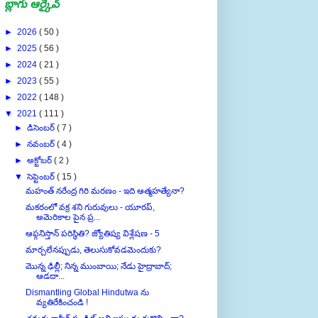
బ్లాగు ఆర్కైవ్
►
2026
( 50 )
►
2025
( 56 )
►
2024
( 21 )
►
2023
( 55 )
►
2022
( 148 )
▼
2021
( 111 )
►
డిసెంబర్
( 7 )
►
నవంబర్
( 4 )
►
అక్టోబర్
( 2 )
▼
సెప్టెంబర్
( 15 )
మహంత్ నరేంద్ర గిరి మరణం - ఇది ఆత్మహత్యేనా?
మకరంలో వక్ర శని గురువులు - యూరప్,
అమెరికాల పైన ప్ర...
ఆఫ్గనిస్తాన్ పరిస్థితి? జ్యోతిష్య విశ్లేషణ - 5
మార్చలేనప్పుడు, తెలుసుకోవడమెందుకు?
మొన్న ఢిల్లీ; నిన్న ముంబాయి; నేడు హైద్రాబాద్;
ఆడదా...
Dismantling Global Hindutwa ను
వ్యతిరేకించండి !