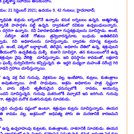
ప్రశ్నశాస్త్ర సహాయం తీసుకుందాం.
మయం: 21 సెప్టెంబర్ 2021; ఉదయం 9. 42 గంటలు; హైదరాబాద్;
నాధిపతి శుక్రుడు లగ్నంలోనే ఉన్నాడు కనుక లగ్నబలం ఉన్నది. ఆత్మహత్య
్నానికి పాపార్గళం పట్టి ఉన్నది. ద్వాదశంలో రవికుజ ఉచ్చబుధులున్నారు.
 దగ్గరగా ఉన్నారు. రవి ఏకాదశాధిపతిగా గుప్తశత్రువులను సూచిస్తాడు. అంటే,
ా నటిస్తూ తనకే గోతులు త్రవ్వెవారన్నమాట. బుధుడు అతితెలివిని
న్నాడు. రవి అధికారులను సూచిస్తున్నాడు. ద్వాదశం రహస్య కుట్రలను
్నది. అంటే, పక్కలో బల్లాల్లాంటి, తెలివైన, అధికారం చేతిలో ఉన్న, శత్రువులని
్వితీయంలోని ఉచ్ఛకేతువు మళ్ళీ కుజుని సూచిస్తూ, తన కుటుంబంలోనే ఉన్న
్రువుల వైపు వేలెత్తి చూపిస్తున్నాడు. ఇది ధనస్థానం కావడంతో, లక్షలాది
డ్స్ దుర్వినియోగం కన్పిస్తున్నది. ఈ ఇద్దరి మధ్యనా మహంత్ నరేంద్ర గిరి
డని గ్రహాలు చూపిస్తున్నాయి.
ో ఉన్న వక్ర నీచ గురువు, వక్రశనుల వల్ల, ఇంటిపోరు, కుట్రలు, కుతంత్రాలు
అవుతున్నాయి. సాటి సాధువులు, ఆశ్రమ అధికారుల పాత్ర స్పష్టంగా
తున్నది. వారు వక్రించి తృతీయమైన ధనుస్సులోకి రావడం, ఆయుస్సు
టుందని సూచిస్తున్నది. గురువు మకరంలోకి వచ్చాకనే ఇది జరిగింది. గురువు
తిగా, శత్రువైన మరొక మతగురువుకు సూచకుడు.
డైన చంద్రుడు షష్ఠంలో ఉంటూ, శత్రువుల కుట్రను సూచిస్తున్నాడు. ఈయన
తి కావడం వల్ల, ఆశ్రమంలో ఆధిపత్య పోరు ఈ మరణానికి కారణమని
ది.
 ఉన్న ఉచ్చరాహువు కుట్రలకు, కుతంత్రాలకు, నాశనానికి సూచకుడు. ఈయన
టి ద్వాదశంలో ఉన్న మూడు గ్రహాలపైన పడుతున్నది. కనుక, ఇదంతా పెద్ద కుట్ర