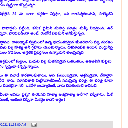
 స్పష్టంగా కన్పిస్తున్నది.
గ్రీలైన 24 ను చాలా దగ్గరగా వీక్షిస్తూ, ఇది బలవన్మరణమని, హత్యేనని
ాపార్గళం పట్టింది. కనుక జైమిని మహర్షి సూత్రం మళ్ళీ నిజమైంది. ఉరే
దా, పోయబడిందా అంటే, రెండోదే నిజమని అనిపిస్తున్నది.
శీలిద్దాము. రాశిలగ్నాత్ సప్తమంలో ఉన్న భయంకరమైన శపితయోగం వల్ల, మరణం
హుకేతువుల వల్ల హత్య అని గ్రహాలు చెబుతున్నాయి. దశమాధిపతి అయిన చంద్రునిపై
మాయిల గొడవలు, అనైతిక ప్రవర్తనలు ఉన్నాయని తెలుస్తున్నది.
, ఆశ్రమంలో కుట్రలు, బుధుని వల్ల మతపరమైన లుకలుకలు, అతితెలివి కుట్రలు,
స్పష్టంగా కన్పిస్తున్నాయి.
ిలు ఈ మూడే కారణాలవుతాయి. అది కుటుంబమైనా, ఆశ్రమమైనా, దేశాలైనా
ది కాదు, మానవజాతి పుట్టిననాటినుండీ నడుస్తున్న చరిత్ర. ఈ చరిత్ర కూడా
దేవతలైనా సరే. ఒకవేళ అయ్యారంటే, వారు దేవతలకంటే అధికులే.
 ఏంటా అసలు ప్రశ్న? ఈయనది హత్యా ఆత్మహత్యా అనేగా? చెప్పేశాను. మీకే
టే, ఇంకెంత చెప్పినా మీకర్ధం కాదని అర్ధం !
1/2021 11:35:00 AM