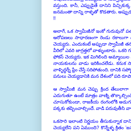
వస్తుంది. కానీ, ఎప్పుడైతే దానిని పిచ్చి
జనమంతా దాన్ని రాళ్ళతో కొడతారు. అప్పుడు
!!
అలాగే, ఒక స్వామీజీనో ఇంకో గురువునో పత
ఆరోపణలు సాధారణంగా రెండు రకాలుగా ఉం
చెయ్యరు. ఎందుకంటే అప్పుడా స్వామీజీ
వీరిలో ఎవరి జాగ్రత్తలో వాళ్ళుంటారు. ఒకర
ఫోకస్ చెయ్యరు. ఇక మిగిలింది అమ్మాయిల 
నాయకులను వాడు ఇరికించలేడు. కనుక స్
వాళ్ళిద్దర్నీ ఫ్రేం చేస్తే సరిపోతుంది. దా
పనులు చెయ్యడానికి మన దేశంలో పది రూ
ఆ స్వామీజీ మన చెప్పు క్రింద తేలులాగ
ఎదుగుతూ ఉంటే మాత్రం వాణ్ని తొక్కాల్స
చూసుకోకుండా, రాజకీయ రంగంలోకి అడుగు 
పక్కకు తప్పించాల్సిందే. వాడి పరువుతీసి వ
ఒకసారి ఇలాంటి నిర్ణయం తీసుకున్నాక దాని
చెయ్యలేని పని ఏముంది? కొన్నేళ్ళ క్రితం '