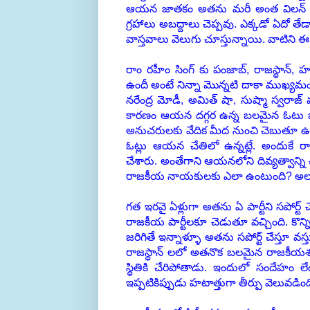
ఆయన జాతకం అతను మరీ అంత విలన్ అని
గ్రహాలు అబద్దాలు చెప్పవు. ఎక్కడో ఏదో తేడ
వాస్తవాలు వెలుగు చూస్తున్నాయి. వాటిని ఈ పో
రాం రహీం సింగ్ కు పంజాబ్, రాజస్థాన్, 
ఉందీ అంటే నిన్నా మొన్నటి దాకా ముఖ్యమంత
నరేంద్ర మోడీ, అమిత్ షా, సుష్మా స్వరాజ్ 
కారణం ఆయన దగ్గర ఉన్న బలమైన ఓటు బ్యా
అనుచరులకు వేదిక మీద నుంచి చెబుతూ ఉం
ఓట్లు ఆయన చేతిలో ఉన్నట్లే. అందుకే
చేశారు. అంతేగాని ఆయనలోని దివ్యత్వాన్ని చూ
రాజకీయ నాయకులకు ఎలా ఉంటుంది? అలా 
గత ఇరవై ఏళ్లుగా అతను ఏ పార్టీని సపోర్ట్ చ
రాజకీయ పార్టీలకూ చెడుతూ వచ్చింది. కొన్న
జరిగితే ఇన్నాళ్ళూ అతను సపోర్ట్ చేస్తూ వస
రాజస్థాన్ లలో అతనొక బలమైన రాజకీయశక్తి
స్థితికి చేరిపోతాడు. ఇందులో సందేహం ల
ఇప్పటికిప్పుడు హటాత్తుగా తీర్పు వెలువడింది?