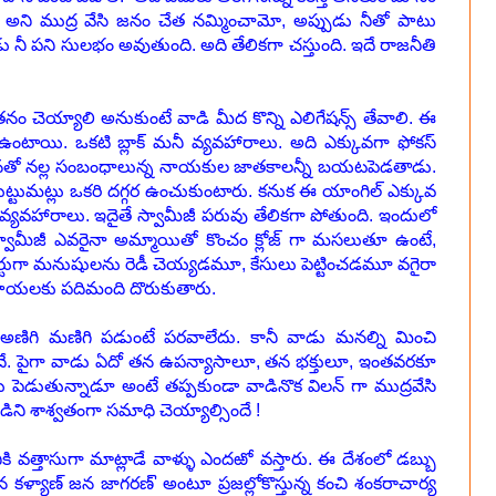
కుక్క అని ముద్ర వేసి జనం చేత నమ్మించామో, అప్పుడు నీతో పాటు
 నీ పని సులభం అవుతుంది. అది తేలికగా చస్తుంది. ఇదే రాజనీతి
నం చెయ్యాలి అనుకుంటే వాడి మీద కొన్ని ఎలిగేషన్స్ తేవాలి. ఈ
టాయి. ఒకటి బ్లాక్ మనీ వ్యవహారాలు. అది ఎక్కువగా ఫోకస్
 తనతో నల్ల సంబంధాలున్న నాయకుల జాతకాలన్నీ బయటపెడతాడు.
ి గుట్టుమట్లు ఒకరి దగ్గర ఉంచుకుంటారు. కనుక ఈ యాంగిల్ ఎక్కువ
వ్యవహారాలు. ఇదైతే స్వామీజీ పరువు తేలికగా పోతుంది. ఇందులో
వామీజీ ఎవరైనా అమ్మాయితో కొంచం క్లోజ్ గా మసలుతూ ఉంటే,
నికి సపోర్టుగా మనుషులను రెడీ చెయ్యడమూ, కేసులు పెట్టించడమూ వగైరా
పాయలకు పదిమంది దొరుకుతారు.
ా అణిగి మణిగి పడుంటే పరవాలేదు. కానీ వాడు మనల్ని మించి
ిందే. పైగా వాడు ఏదో తన ఉపన్యాసాలూ, తన భక్తులూ, ఇంతవరకూ
పెడుతున్నాడూ అంటే తప్పకుండా వాడినొక విలన్ గా ముద్రవేసి
ాడిని శాశ్వతంగా సమాధి చెయ్యాల్సిందే !
కి వత్తాసుగా మాట్లాడే వాళ్ళు ఎందఱో వస్తారు. ఈ దేశంలో డబ్బు
జన కళ్యాణ్ జన జాగరణ్' అంటూ ప్రజల్లోకొస్తున్న కంచి శంకరాచార్య