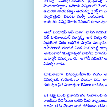
రీగన్నూ విమర్శించడమూ, క్రైస్తవాన
మొదలయ్యాయి. ఒరెగాన్ ఎన్నికలలో మేయర్ గ
అమెరికా నాయకత్వం ఆయన్ను డైరెక్ట్ గా ఎటా
వెళ్ళగొట్టింది. చివరకు మళ్ళీ ఇండియా
ఆయనకు విషప్రయోగం చేసిందని కూడా పుకా
'ఆటో బయాగ్రఫీ ఆఫే యోగి' వ్రాసిన పర
విత్ హిమాలయన్ మాస్టర్స్' అనే పుస్తకాన
సిద్ధయోగ పీఠం అధినేత స్వామి ముక్తాన
అమెరికాలో ఈయన మీద మిలియన్ల డాలర్ల
'అమెరికాలో శిష్యురాళ్ళతో ఫోటోలు దిగాడ
మహర్షినీ విమర్శించారు. 'ఆ గోచీ ఏమిటి?
విమర్శించాడు.
మామూలుగా విమర్శలనేవాటిని మనం అర్ధ
విమర్శలకు గురికాకుండా ఎవడూ లేడు. కానీ
గురువుల పైన హటాత్తుగా కేసులు రావడం, 
ఒక వ్యక్తి మంచి ప్రజాదరణను సంపాదించి ఎ
రాజకీయ నీలినీడలు అతని మీద తప్పకుండా
అతన్ని తమ చెయ్యి దాటి పోకుండా, తమ కంట