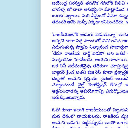
జయేంద్ర సరస్వతి తననొక గదిలోకి పిలిచ
చానల్స్ లో చాలా అసభ్యంగా మాట్లాడింది. పత్
బురద చల్లాయి. మరి ఏమైందో ఏమో ఉన్న
తదుపరి ఆమె మళ్ళీ ఎక్కడా కనిపించలేదు. ఆ 
'రాజకీయంలోకి అడుగు పెడుతున్నా' అంటూ
అప్పటి దాకా పెద్ద సౌండుతో వినిపించి
ఎదుగుతున్న స్వామి నిత్యానంద హటాత్తు
'నేనూ రాజకీయ పార్టీ పెడతా' అని ఒకటి రెం
మాట్లాడటం మానేశాడు. ఆయన కూడా ఒక మహిళ
ఒక సినీ నటీమణివైపు తదేకంగా చూస్తున్నట్
బ్యానర్ క్రింద అతని బిజినెస్ కూడా ప్రశ్
దెబ్బతో ఆయన ప్రస్తుతం సైలెంట్ అయి
చూద్దామంటే చైల్డ్ మోలేష్టేషన్ కేసుల్
ఆక్రమించాడన్న అభియోగాన్ని ఎదుర్కొంటు
ఇరుక్కుంటున్నారు.
ఓషో కూడా ఇలాగే రాజకీయులతో పెట్టుకు
మన దేశంలో నాయకులను, రాజకీయ వ్యవస్థను 
ఆయన అడుగు పెట్టినప్పుడు అంతా బాగాన