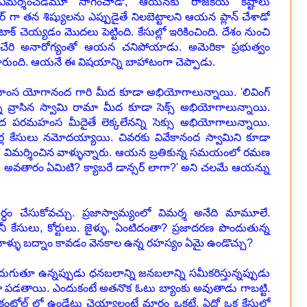
్ని విమర్శించడమూ సాగించాడో, ఆయనకు రాజకీయ కష్టాలు
ా తన శిష్యులను ఎప్పుడైతే నిలబెట్టాలని ఆయన ప్లాన్ చేశాడో
క్ చెయ్యడం మొదలు పెట్టింది. కేసుల్లో ఇరికించింది. దేశం నుంచి
కు చేరి అనారోగ్యంతో ఆయన చనిపోయాడు. అమెరికా ప్రభుత్వం
రుంది. ఆయనే ఈ విషయాన్ని బాహాటంగా చెప్పాడు.
మహంస యోగానంద గారి మీద కూడా అభియోగాలున్నాయి. 'లివింగ్
్ని వ్రాసిన స్వామి రామా మీద కూడా సెక్స్ అభియోగాలున్నాయి.
ంద పరమహంస మీదైతే లెక్కలేనన్ని సెక్సు అభియోగాలున్నాయి.
 కేసులు నమోదయ్యాయి. చివరకు వివేకానంద స్వామిని కూడా
ని' విమర్శించిన వాళ్ళున్నారు. ఆయన బ్రతికున్న సమయంలో రమణ
 ఆ అవతారం ఏమిటి? క్యాబరే డాన్సర్ లాగా?' అని చలమే ఆయన్ను
ం చేసుకోవచ్చు. ప్రజాస్వామ్యంలో విమర్శ అనేది మామూలే.
 కేసులు, కోర్టులు. జైళ్ళు, ఏంటిదంతా?
ప్రజాదరణ పొందుతున్న
వాళ్ళు బద్నాం కావడం వెనకాల ఉన్న రహస్యం ఏమై ఉండొచ్చు?
దుగుతూ ఉన్నప్పుడు ధనబలాన్ని జనబలాన్ని సమీకరిస్తున్నప్పుడు
 పడతాయి. ఎందుకంటే అతనొక ఓటు బ్యాంకు అవుతాడు గాబట్టి.
్రోల్ లో ఉండేట్టు చెయ్యాలంటే మార్గం ఒకటే. ఏదో ఒక కేసులో