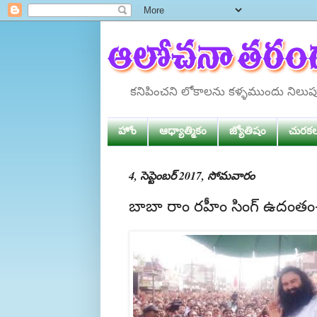
కనిపించని లోకాలను కళ్ళముందు నిలు
హోం
ఆధ్యాత్మికం
జ్యోతిషం
చురక
4, సెప్టెంబర్ 2017, సోమవారం
బాబా రాం రహీం సింగ్ ఉదంతం- క