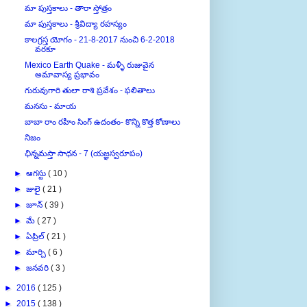
మా పుస్తకాలు - తారా స్తోత్రం
మా పుస్తకాలు - శ్రీవిద్యా రహస్యం
కాలగ్రస్త యోగం - 21-8-2017 నుంచి 6-2-2018
వరకూ
Mexico Earth Quake - మళ్ళీ రుజువైన
అమావాస్య ప్రభావం
గురువుగారి తులా రాశి ప్రవేశం - ఫలితాలు
మనసు - మాయ
బాబా రాం రహీం సింగ్ ఉదంతం- కొన్ని కొత్త కోణాలు
నిజం
ఛిన్నమస్తా సాధన - 7 (యజ్ఞస్వరూపం)
►
ఆగస్టు
( 10 )
►
జులై
( 21 )
►
జూన్
( 39 )
►
మే
( 27 )
►
ఏప్రిల్
( 21 )
►
మార్చి
( 6 )
►
జనవరి
( 3 )
►
2016
( 125 )
►
2015
( 138 )