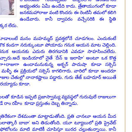
అభ్యంతరం ఏమీ ఉండేది కాదు. త్రేతాయుగంలో కూడా
జనకమహారాజు వంటి కొందరు ఈ రెంటినీ తమలో కలిగి
ఉండేవారు. కానీ ద్వాపరం వచ్చేసరికి ఈ స్థితి
క్కర లేదు.
చూడాలంటే మనం మహమ్మద్ ప్రవక్తలోనే చూడగలం. ఎందుకంటే
తికొక కండగా నరుక్కుంటూ పోయాడు గనుక ఆయన మాట చెల్లింది.
 గనుక ఆయనకు ఎదురు తిరగడానికి ఎవడూ సాహసించలేదు.
 చచ్చారు.అదే ఇండియాలో నైతే 'దీన్ ఇ ఇలాహి' అంటూ ఒక కొత్త
వుగా+రాజుగా ఉందామనుకున్న అక్బర్ పాదుషా కూడా సక్సెస్
మళ్ళీ ఈ ప్రక్రియలో సక్సెస్ కాగలిగారు. వారిలో కూడా అందరూ
జుల చేతుల్లో నానాకష్టాలు పడ్డారు. గురు తేజ్ బహదూర్ అయితే
 గురయ్యాడు కూడా.
తులతో కూడిన ఇప్పటి ప్రజాస్వామ్య వ్యవస్థలో గురువులే రాజులుగా
ాం రహీం కూడా ప్రస్తుతం దెబ్బ తిన్నాడు.
కు వ్యతిరేకంగా దేశమంతా మాట్లాడుతోంది. ప్రతి చానలూ ఆయన మీద
ను 'బలాత్కారీ బాబా' అని తిడుతోంది. యూ ట్యూబులో ప్రతి ప్రైవేట్
ఫోటోలను మాటి మాటికీ చూపిస్తూ బురద చల్లుతున్నాయి. కానీ