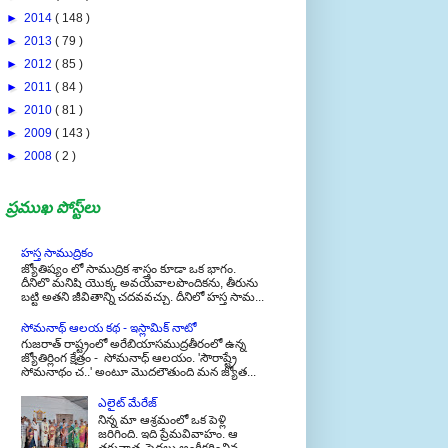
►
2014
( 148 )
►
2013
( 79 )
►
2012
( 85 )
►
2011
( 84 )
►
2010
( 81 )
►
2009
( 143 )
►
2008
( 2 )
ప్రముఖ పోస్ట్‌లు
హస్త సాముద్రికం
జ్యోతిష్యం లో సాముద్రిక శాస్త్రం కూడా ఒక భాగం.
దీనిలొ మనిషి యొక్క అవయవాలపొందికను, తీరును
బట్టి అతని జీవితాన్ని చదవవచ్చు. దీనిలో హస్త సామ...
సోమనాథ్ ఆలయ కథ - ఇస్లామిక్ నాటో
గుజరాత్ రాష్ట్రంలో అరేబియాసముద్రతీరంలో ఉన్న
జ్యోతిర్లింగ క్షేత్రం - సోమనాధ్ ఆలయం. 'సౌరాష్ట్రే
సోమనాథం చ..' అంటూ మొదలౌతుంది మన జ్యోత...
ఎలైట్ మేరేజ్
నిన్న మా ఆశ్రమంలో ఒక పెళ్లి
జరిగింది. ఇది ప్రేమవివాహం. ఆ
తరువాత, పెద్దలు అంగీకరించిన