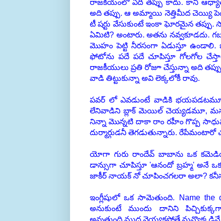
రాజకీయంలో ఏదీ తప్పు కాదు. కానీ ఆధ్యాత
అది తప్పు. ఆ అమ్మాయి నెత్తిమీద చెయ్యి పె
టీ షర్టు వేసుకుంటే ఇంకా ఘోరమైన తప్పు. 
ఏమిటి? అంటారు. అతను నవ్వకూడదు. గబ
మొహం పెట్టి నీరసంగా ఏడుస్తూ ఉండాలి.
ఫోటోను పదే పదే చూపిస్తూ గోలగోల చేస
రాజకీయులు ప్రతి రోజూ చేస్తున్నా అది త
వాడి తిట్టుకున్నా అవి లెక్కలోకీ రావు.
పవర్ లో ఎవడుంటే వాడికి భయపడటమూ, 
లేనివాడిని బ్లాక్ మెయిల్ చెయ్యడమూ, మన
నిన్నా మొన్నటి దాకా రాం రహీం గొప్ప స
దుర్మార్గుడనీ తెగడుతున్నారు. రేపేమంటారో
యోగా గురు రాందేవ్ బాబాను ఒక కమెడ
డాన్సుగా చూపిస్తూ 'ఆనందో బ్రహ్మ' అనే
జాకీర్ నాయక్ నో చూపించగలరా అలా? కనీ
ఇంగ్లీషులో ఒక సామెతుంది. Name the
అనుకుంటే ముందు దానిని పిచ్చికుక
అవుతుంది.ముద్ర వెయ్యకపోతే నువ్వొక్కడివే 