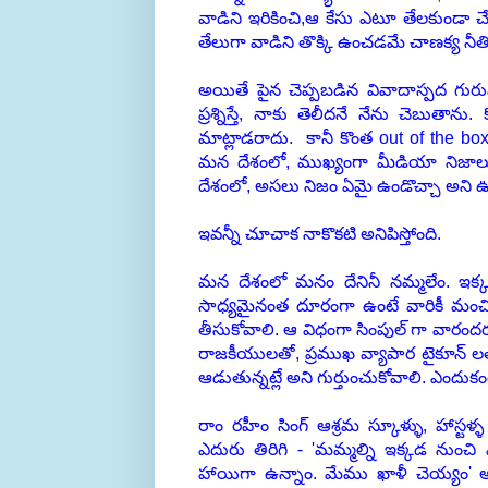
వాడిని ఇరికించి,ఆ కేసు ఎటూ తేలకుండా చేస
తేలుగా వాడిని తొక్కి ఉంచడమే చాణక్య నీతి
అయితే పైన చెప్పబడిన వివాదాస్పద గుర
ప్రశ్నిస్తే, నాకు తెలీదనే నేను చెబుతాను
మాట్లాడరాదు. కానీ కొంత out of the b
మన దేశంలో, ముఖ్యంగా మీడియా నిజాలు
దేశంలో, అసలు నిజం ఏమై ఉండొచ్చా అని 
ఇవన్నీ చూచాక నాకొకటి అనిపిస్తోంది.
మన దేశంలో మనం దేనినీ నమ్మలేం. ఇక్
సాధ్యమైనంత దూరంగా ఉంటే వారికీ మంచిద
తీసుకోవాలి. ఆ విధంగా సింపుల్ గా వారందరూ
రాజకీయులతో, ప్రముఖ వ్యాపార టైకూన్ లత
ఆడుతున్నట్లే అని గుర్తుంచుకోవాలి. ఎందుక
రాం రహీం సింగ్ ఆశ్రమ స్కూళ్ళు, హాస్ట
ఎదురు తిరిగి - 'మమ్మల్ని ఇక్కడ నుంచి
హాయిగా ఉన్నాం. మేము ఖాళీ చెయ్యం' అ