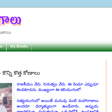
పుతాయి
లు
My Books
ొన్ని కొత్త కోణాలు
రాజకీయం వేరు. గురుత్వం వేరు. ఈ రెండూ ఎప్పుడూ
కలవకూడదు. ముఖ్యంగా ఈ కలియుగంలో.
సత్యయుగంలో అయితే మనువు వంటి మహారాజులు
అందరూ ధర్మాత్ములుగా ఉండేవారు. అప్పుడు
రాజరికమూ గురుత్వమూ ఒక్కరిలోనే ఉండటానికి