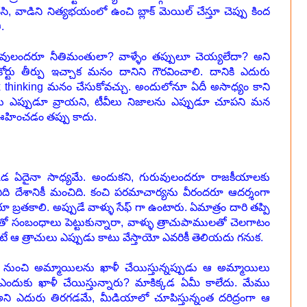
ి, వాడిని నిత్యభయంలో ఉంచి బ్లాక్ మెయిల్ చేస్తూ చెప్పు కింద
.
ువులందరూ నీతిమంతులా? వాళ్ళేం తప్పులూ చెయ్యలేదా? అని
. కోర్టు తీర్పు ఇచ్చాక మనం దానిని గౌరవించాలి. దానికి ఎదురు
ox thinking మనం చేసుకోవచ్చు. అందులోనూ ఏదీ అసాధ్యం కాని
 ఎప్పుడూ వ్రాయని, టీవీలు నిజాలను ఎప్పుడూ చూపని మన
ఊహించడం తప్పు కాదు.
కడ ఏదైనా సాధ్యమే. అందుకని, గురువులందరూ రాజకీయాలకు
ి దేశానికీ మంచిది. కంచి పరమాచార్యను వీరందరూ ఆదర్శంగా
 బ్రతకాలి. అప్పుడే వాళ్ళు సేఫ్ గా ఉంటారు. ఏమాత్రం దారి తప్పి
ో సంబంధాలు పెట్టుకున్నారా, వాళ్ళు త్రాచుపాములతో చెలగాటం
ంటే ఆ త్రాచులు ఎప్పుడు కాటు వేస్తాయో ఎవరికీ తెలియదు గనుక.
ళ్ళ నుంచి అమ్మాయిలను ఖాళీ చేయిస్తున్నప్పుడు ఆ అమ్మాయిలు
 ఎందుకు ఖాళీ చేయిస్తున్నారు? మాకిక్కడ ఏమీ కాలేదు. మేము
ని ఎదురు తిరగడమే, మీడియాలో చూపిస్తున్నంత దరిద్రంగా ఆ