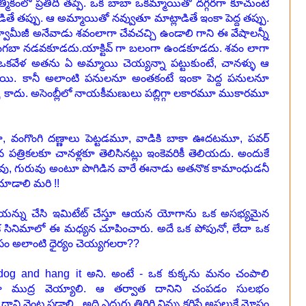
్మికంలో ప్రతిదీ తప్పే. ఒక బాబా ఒకమ్మాయితో దగ్గరగా కూచుంటే
డితే తప్పు. ఆ అమ్మాయితో నవ్వుతూ మాట్లాడితే ఇంకా పెద్ద తప్పు.
స్వామీజీ అనేవాడు శవంలాగా చేవచచ్చి ఉండాలి గాని ఈ వేషాలన్నీ
గబా నడవకూడదు.యాక్టివ్ గా బలంగా ఉండకూడదు. శవం లాగా
 ఒకవేళ అతను ఏ అమ్మాయి చెయ్యన్నా పట్టుకుంటే, చానళ్ళు ఆ
్తాయి. కానీ అలాంటి పనులనూ అంతకంటే ఇంకా పెద్ద పనులనూ
ప్పు కాదు. అసెంబ్లీలో నాయకీమణులు పబ్లిగ్గా లకారమూ ముకారమూ
వంగొంగి దణ్ణాలు పెట్టడమూ, వాడికి బాకా ఊదటమూ, పవర్
 పత్రికలకూ చానళ్లకూ తెలిసినట్లు ఇంకెవరికీ తెలియదు. అందుకే
ాధువు, గురువు అంటూ పొగిడిన వారే ఈనాడు అతనొక కామాంధుడనీ
 చూడాలి మరి !!
ియన్ను చేసి ఇమిటేట్ చేస్తూ ఆయన యోగాను ఒక అసభ్యమైన
 ఒక సినిమాలో ఈ మధ్యన చూపించారు. అదే ఒక పోపునో, లేదా ఒక
సం అలాంటి ధైర్యం చెయ్యగలరా??
 dog and hang it అని. అంటే - ఒక కుక్కను మనం చంపాలి
్కగా ముద్ర వెయ్యాలి. ఆ తర్వాత దానిని చంపడం సులభం
దాని వెంట పడాలి. అది ఎదురు తిరిగి నిన్ను కరిస్తే అసలుకే మోసం