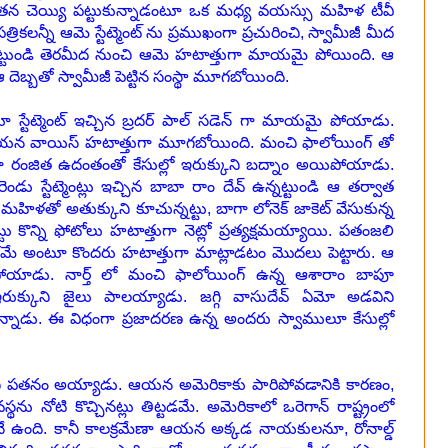
ి తన చెయ్యి పట్టుకున్నాడంటూ ఒక మధ్య వయస్సు మహిళ టీవీ
రికలన్నీ ఆమె స్టేట్మెంట్ ను ప్రముఖంగా ప్రచురించి, స్వామీజీ మీద
ట్టుండి తెరమీద నుంచి ఆమె హటాత్తుగా మాయమై పోయింది. ఆ
దెబ్బతో స్వామీజీ పెట్టిన సంస్థా మూగబోయింది.
 స్టేట్మెంట్ ఇచ్చిన బ్రదర్ పాల్ సడెన్ గా మాయమై పోయాడు.
న ఆయన వాయిస్ హటాత్తుగా మూగబోయింది. మంచి ఫాలోయింగ్ తో
గా రంజిత ఉదంతంతో కేసుల్లో ఇరుక్కుని బద్నాం అయిపోయాడు.
డు స్టేట్మెంట్లు ఇచ్చిన బాబా రాం దేవ్ ఉన్నట్టుండి ఆ తర్వాత
తో అతుక్కుని కూచున్నట్టు, బాగా లోనెక్ జాకెట్ వేసుకున్న
టు కొన్ని ఫోటోలు హటాత్తుగా నెట్లో ప్రత్యక్షమయ్యాయి. పతంజలి
నార్ధకమే అంటూ కొందరు హటాత్తుగా మాట్లాడటం మొదలు పెట్టారు. ఆ
పోయాడు. నార్త్ లో మంచి ఫాలోయింగ్ ఉన్న ఆశారాం బాపూ
లో ఇరుక్కుని జైలు పాలయ్యాడు. జగ్గి వాసుదేవ్ ఏమో అడవిని
న్నాడు. ఈ విధంగా ప్రజాదరణ ఉన్న అందరు స్వాములూ కేసుల్లో
ని పతనం అయ్యాడు. ఆయన అమెరికాకు పారిపోవడానికి కారణం,
నోటి కొచ్చినట్లు తిట్టడమే. అమెరికాలో ఒరెగాన్ రాష్ట్రంలో
ే ఉంది. కానీ కాలక్రమేణా ఆయన అక్కడ నాయకులనూ, రోనాల్డ్