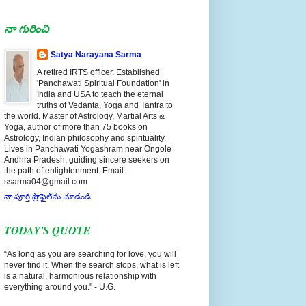
నా గురించి
Satya Narayana Sarma
A retired IRTS officer. Established
'Panchawati Spiritual Foundation' in
India and USA to teach the eternal
truths of Vedanta, Yoga and Tantra to
the world. Master of Astrology, Martial Arts &
Yoga, author of more than 75 books on
Astrology, Indian philosophy and spirituality.
Lives in Panchawati Yogashram near Ongole
Andhra Pradesh, guiding sincere seekers on
the path of enlightenment. Email -
ssarma04@gmail.com
నా పూర్తి ప్రొఫైల్‌ను చూడండి
TODAY'S QUOTE
“As long as you are searching for love, you will
never find it. When the search stops, what is left
is a natural, harmonious relationship with
everything around you." - U.G.