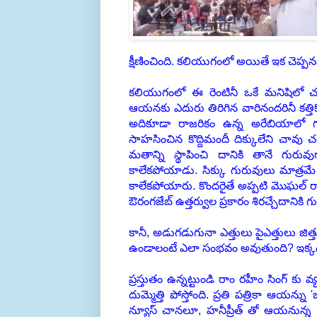
క్షీణించింది. కలియుగంలో అయితే ఇక చెప్పన
కలియుగంలో ఈ రెంటినీ ఒకే మనిషిలో 
ఆయనకు ఎదురు తిరిగిన వారినందరినీ కత్
అదికూడా రాజరికం ఉన్న అరేబియాలో
సాహసించిన కొద్దిమందీ దిక్కులేని చావు
మతాన్ని స్థాపించి దానికి తానే గురు
కాలేకపోయాడు. సిక్కు గురువులు మాత్రమే 
కాలేకపోయారు. కొందరైతే అప్పటి మొఘల్ రా
ఔరంగజేబ్ ఉత్తర్వుల ప్రకారం శిరచ్చేదానికి
కానీ, అడుగడుగునా ఎత్తులు పైఎత్తులు జిత్
ఉండాలంటే ఎలా సంభవం అవుతుంది? ఇక్కడే ర
ప్రస్తుతం ఉన్నట్టుండి రాం రహీం సింగ్ 
దుమ్మెత్తి పోస్తోంది. ప్రతి పత్రికా ఆయన్
న్యూస్ చానలూ, హనీప్రీత్ తో ఆయనున్న 