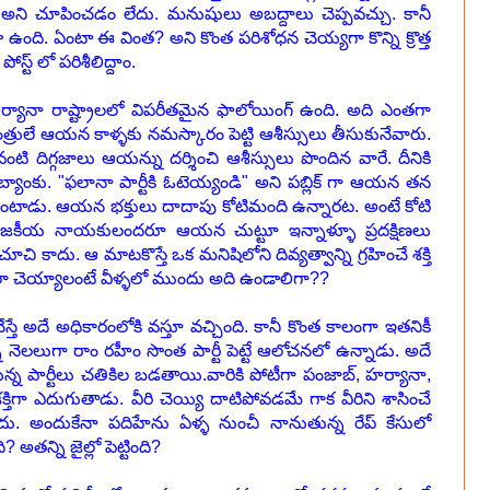
 చూపించడం లేదు. మనుషులు అబద్దాలు చెప్పవచ్చు. కానీ
ా ఉంది. ఏంటా ఈ వింత? అని కొంత పరిశోధన చెయ్యగా కొన్ని క్రొత్త
స్ట్ లో పరిశీలిద్దాం.
హర్యానా రాష్ట్రాలలో విపరీతమైన ఫాలోయింగ్ ఉంది. అది ఎంతగా
్రులే ఆయన కాళ్ళకు నమస్కారం పెట్టి ఆశీస్సులు తీసుకునేవారు.
వంటి దిగ్గజాలు ఆయన్ను దర్శించి ఆశీస్సులు పొందిన వారే. దీనికి
ంకు. "ఫలానా పార్టీకి ఓటెయ్యండి" అని పబ్లిక్ గా ఆయన తన
టాడు. ఆయన భక్తులు దాదాపు కోటిమంది ఉన్నారట. అంటే కోటి
 రాజకీయ నాయకులందరూ ఆయన చుట్టూ ఇన్నాళ్ళూ ప్రదక్షిణలు
చి కాదు. ఆ మాటకొస్తే ఒక మనిషిలోని దివ్యత్వాన్ని గ్రహించే శక్తి
చెయ్యాలంటే వీళ్ళలో ముందు అది ఉండాలిగా??
ేస్తే అదే అధికారంలోకి వస్తూ వచ్చింది. కానీ కొంత కాలంగా ఇతనికీ
ి నెలలుగా రాం రహీం సొంత పార్టీ పెట్టే ఆలోచనలో ఉన్నాడు. అదే
్తున్న పార్టీలు చతికిల బడతాయి.వారికి పోటీగా పంజాబ్, హర్యానా,
గా ఎదుగుతాడు. వీరి చెయ్యి దాటిపోవడమే గాక వీరిని శాసించే
ేదు. అందుకేనా పదిహేను ఏళ్ళ నుంచీ నానుతున్న రేప్ కేసులో
 అతన్ని జైల్లో పెట్టింది?