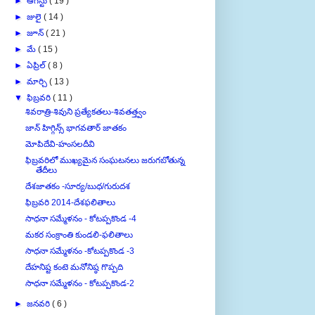
►
ఆగస్టు
( 19 )
►
జులై
( 14 )
►
జూన్
( 21 )
►
మే
( 15 )
►
ఏప్రిల్
( 8 )
►
మార్చి
( 13 )
▼
ఫిబ్రవరి
( 11 )
శివరాత్రి-శివుని ప్రత్యేకతలు-శివతత్త్వం
జాన్ హిగ్గిన్స్ భాగవతార్ జాతకం
మోపిదేవి-హంసలదీవి
ఫిబ్రవరిలో ముఖ్యమైన సంఘటనలు జరుగబోతున్న
తేదీలు
దేశజాతకం -సూర్య/బుధ/గురుదశ
ఫిబ్రవరి 2014-దేశఫలితాలు
సాధనా సమ్మేళనం - కోటప్పకొండ -4
మకర సంక్రాంతి కుండలి-ఫలితాలు
సాధనా సమ్మేళనం -కోటప్పకొండ -3
దేహనిష్ట కంటె మనోనిష్ఠ గొప్పది
సాధనా సమ్మేళనం - కోటప్పకొండ-2
►
జనవరి
( 6 )