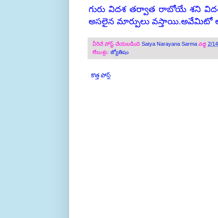
గురు విదశ తర్వాత రాబోయే శని వి
అసలైన మార్పులు వస్తాయి.అవేమిటో ఆ
వీరిచే పోస్ట్ చేయబడింది
Satya Narayana Sarma
వద్ద
2/1
లేబుళ్లు:
జ్యోతిషం
కొత్త పోస్ట్