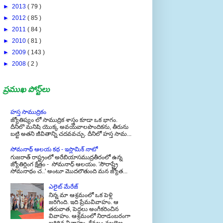
►
2013
( 79 )
►
2012
( 85 )
►
2011
( 84 )
►
2010
( 81 )
►
2009
( 143 )
►
2008
( 2 )
ప్రముఖ పోస్ట్‌లు
హస్త సాముద్రికం
జ్యోతిష్యం లో సాముద్రిక శాస్త్రం కూడా ఒక భాగం.
దీనిలొ మనిషి యొక్క అవయవాలపొందికను, తీరును
బట్టి అతని జీవితాన్ని చదవవచ్చు. దీనిలో హస్త సామ...
సోమనాథ్ ఆలయ కథ - ఇస్లామిక్ నాటో
గుజరాత్ రాష్ట్రంలో అరేబియాసముద్రతీరంలో ఉన్న
జ్యోతిర్లింగ క్షేత్రం - సోమనాధ్ ఆలయం. 'సౌరాష్ట్రే
సోమనాథం చ..' అంటూ మొదలౌతుంది మన జ్యోత...
ఎలైట్ మేరేజ్
నిన్న మా ఆశ్రమంలో ఒక పెళ్లి
జరిగింది. ఇది ప్రేమవివాహం. ఆ
తరువాత, పెద్దలు అంగీకరించిన
వివాహం. ఆశ్రమంలో నిరాడంబరంగా
జరిగిన వివాహం. కేవలం నలభైఅ...