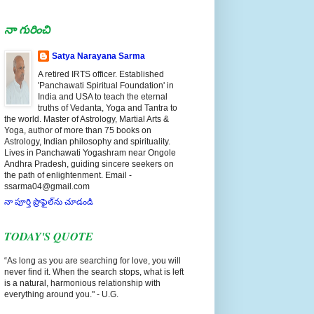
నా గురించి
Satya Narayana Sarma
A retired IRTS officer. Established
'Panchawati Spiritual Foundation' in
India and USA to teach the eternal
truths of Vedanta, Yoga and Tantra to
the world. Master of Astrology, Martial Arts &
Yoga, author of more than 75 books on
Astrology, Indian philosophy and spirituality.
Lives in Panchawati Yogashram near Ongole
Andhra Pradesh, guiding sincere seekers on
the path of enlightenment. Email -
ssarma04@gmail.com
నా పూర్తి ప్రొఫైల్‌ను చూడండి
TODAY'S QUOTE
“As long as you are searching for love, you will
never find it. When the search stops, what is left
is a natural, harmonious relationship with
everything around you." - U.G.