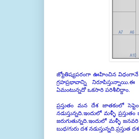
జ్యోతిష్యపరంగా ఊహించిన విధంగాన
గ్రహప్రభావాన్ని నిరూపిస్తున్
ఏమంటున్నదో ఒకసారి పరిశీలిద్దాం.
ప్రస్తుతం మన దేశ జాతకంలో సెప్ట
నడుస్తున్నది.ఇందులో మళ్ళీ ప్రస్తు
జరుగుతున్నది.ఇందులో మళ్ళీ జనవరి
బుధ/గురు దశ నడుస్తున్నది.ప్రస్తుత 