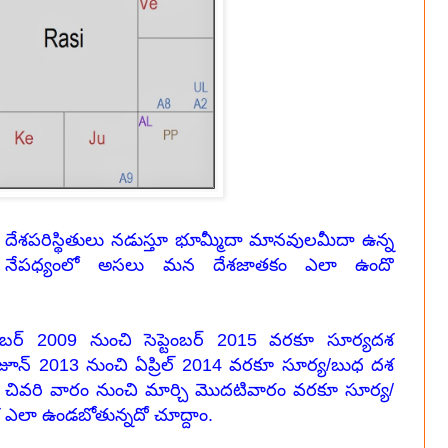
ే
దేశపరిస్థితులు నడుస్తూ భూమ్మీదా మానవులమీదా ఉన్న
నాయి.ఈ నేపధ్యంలో అసలు మన దేశజాతకం ఎలా ఉందొ
ెంబర్ 2009 నుంచి సెప్టెంబర్ 2015 వరకూ సూర్యదశ
తం జూన్ 2013 నుంచి ఏప్రిల్ 2014 వరకూ సూర్య/బుధ దశ
 చివరి వారం నుంచి మార్చి మొదటివారం వరకూ సూర్య/
దశ ఎలా ఉండబోతున్నదో చూద్దాం.