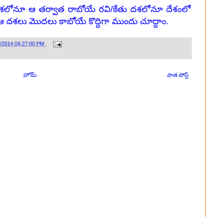
దశలోనూ ఆ తర్వాత రాబోయే రవి/కేతు దశలోనూ దేశంలో
 దశలు మొదలు కాబోయే కొద్దిగా ముందు చూద్దాం.
4/2014 04:27:00 PM
హోమ్
పాత పోస్ట్