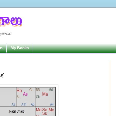
పుతాయి
లు
My Books
దశ