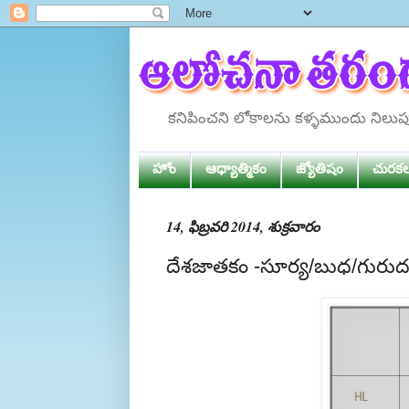
కనిపించని లోకాలను కళ్ళముందు నిలు
హోం
ఆధ్యాత్మికం
జ్యోతిషం
చురక
14, ఫిబ్రవరి 2014, శుక్రవారం
దేశజాతకం -సూర్య/బుధ/గురు