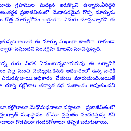
 గ్రహముల మధ్యన ఇరుక్కొని ఉన్నారు.వీరిద్దరి
అంతర్దశ ప్రజాజీవితంలో మేధాపరమైన గొప్ప మార్పును
కోసం కొత్త మార్పుకోసం ఆత్రుతగా ఎదురు చూస్తున్నారని ఈ
తున్నది.అయితే ఈ మార్పు సుఖంగా శాంతిగా రాకుండా
తర్వాతా వస్తుందని పంచగ్రహ కూటమి సూచిస్తున్నది.
న్న గురు విదశ ఏమంటున్నది?గురువు ఈ లగ్నానికి
టం వల్ల మంచి చెయ్యడు.కనుక అధికారంలో ఉన్న వారికి
ూ ఎదురవుతాయి.అధికారం చేతులు మారుతుంది.అయితే
ా చూస్తె కల్లోలాల తర్వాత కధ సుఖాంతం అవుతుందని
కల్లోలాలూ,మేధోమధనాలూ,నష్టాలూ ప్రజాజీవితంలో
్రలగ్నాత్ సుఖస్థానం లోనూ ప్రస్తుతం సంచరిస్తున్న శని
్రమాదాలూ గొడవలూ గందరగోళాలూ తప్పక జరుగుతాయి.