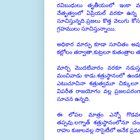
రవిబుధులు తృతీయంలో ఇంకా మూడు
నేతృత్వంలో ఏప్రియల్ వరకూ ఉన్న 
సూచిస్తున్నది.ప్రజలు కొత్త వెలుగు 
గ్రహములు సూచిస్తున్నాయి.
అధికార మార్పు కూడా సూచితం అవు
కల్లోలం తర్వాతా,కుట్రలూ కుతంత్రాల 
మార్చి మొదటివారం వరకూ నడుస్తు
మంచివాడు కాడు.శత్రుస్థానంలో ఉండ
ఎటుచూచినా శత్రుత్వమూ చిక్కుల
విపరీత రాజయోగం వల్ల ప్రజలపరంగ
సూచన ఉన్నది.
ఈ లోపల మాత్రం ఎన్నో గొడవలూ,
తప్పవు.లగ్నాత్ శత్రుస్థానంలోనూ చంద
రాహు కుజులవల్ల సొసైటీలో అనేక ప