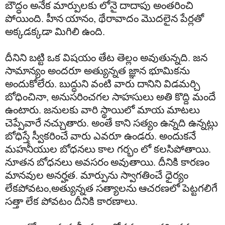
బౌద్ధం
అనేక
మార్పులకు
లోనై
దాదాపు
అంతరించి
పోయింది
.
హీన
యానం
,
థేరా
వాదం
మొదలైన
పేర్లతో
అక్కడక్కడా
మిగిలి
ఉంది
.
దీనిని
బట్టి
ఒక
విషయం
తేట
తెల్లం
అవుతున్నది
.
జన
సామాన్యం
అందరూ
అత్యున్నత
జ్ఞాన
భూమికను
అందుకోలేరు
.
బుద్ధుని
వంటి
వారు
దానిని
విడమర్చి
బోధించినా
,
అనుసరించగల
సాహసులు
అతి
కొద్ది
మందే
ఉంటారు
.
జనులకు
వారి
స్థాయిలో
మాయ
మాటలు
చెప్పేవారే
నచ్చుతారు
.
అంతే
కాని
సత్యం
ఉన్నది
ఉన్నట్లు
బోధిస్తే
స్వీకరించే
వారు
ఎవరూ
ఉండరు
.
అందుకనే
మహనీయుల
బోధనలు
కాల
గర్భం
లో
కలసిపోతాయి
.
నూతన
బోధనలు
అవసరం
అవుతాయి
.
దీనికి
కారణం
మానవుల
అనర్హత
.
మార్పును
స్వాగతించే
ధైర్యం
లేకపోవటం
,
అత్యున్నత
సత్యాలను
ఆచరణలో
పెట్టగలిగే
సత్తా
లేక
పోవటం
దీనికి
కారణాలు
.