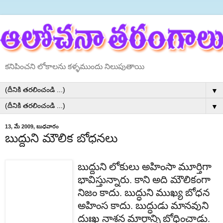
కనిపించని లోకాలను కళ్ళముందు నిలుపుతాయి
▼
▼
13, మే 2009, బుధవారం
బుద్దుని మౌలిక బోధనలు
బుద్దుని
లోకులు
అహింసా
మూర్తిగా
భావిస్తున్నారు
.
కాని
అది
మౌలికంగా
నిజం
కాదు
.
బుద్ధుని
ముఖ్య
బోధన
అహింస
కాదు
.
బుద్ధుడు
మానవుని
దుఃఖ
నాశన
మార్గాన్ని
బోధించాడు
.