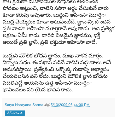
కాల
క్రమేణా
మహనీయుల
బోధనలు
ఆచరించక
పోవటం
అట్లుంచి
,
వాటిని
సరిగా
అర్థం
చేసుకునే
వారు
కూడా
కరువు
అవుతారు
.
బుద్ధుని
అహింసా
మూర్తిగా
ముద్ర
వెయ్యటం
కూడా
అటువంటిదే
.
జ్ఞానాన్ని
పొందిన
ప్రతి
వాడూ
అహింసా
మూర్తిగానే
అవుతాడు
.
అది
ప్రత్యెక
లక్షణం
ఏమీ
కాదు
.
వారిది
నిజమైన
జ్ఞానము
,
భక్తీ
అయితే
ప్రతి
జ్ఞానీ
,
ప్రతి
భక్తుడూ
అహింసా
వాదే
.
బుద్ధుని
మౌలిక
బోధన
జ్ఞానం
.
దుఃఖ
నాశన
మార్గం
.
నిర్వాణ
పధం
.
ఈ
పథాన
నడిచే
వానిని
సద్గుణాలు
అవే
అనుసరిస్తాయి
.
ప్రత్యేకించి
ఒక్కొక్క
గుణాన్ని
అభ్యాసం
చేయవలసిన
పని
లేదు
.
బుద్ధుని
మౌలిక
జ్ఞాన
బోధను
వదలి
పెట్టి
ఆయనను
ఉత్త
అహింసా
మూర్తిగా
భావించటం
సరి
యైన
భావన
కాదు
.
Satya Narayana Sarma
వద్ద
5/13/2009 06:44:00 PM
షేర్ చేయండి