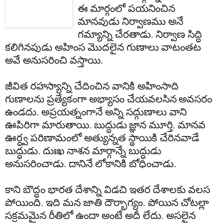
ఈ
మార్గంలో
పయనించిన
మానవుడు
నిర్వాణము
అనే
గమ్యాన్ని
చేరతాడు
.
నిర్వాణ
సిద్ధి
కలిగినపుడు
అహింస
మొదలైన
గుణాలు
వాటంతట
అవే
అనుసరించి
వస్తాయి
.
జీవిత
రహస్యాన్ని
చేదించిన
వానికి
అహింసా
ది
గుణాలను
ప్రత్యేకంగా
అభ్యాసం
చేయవలసిన
అవసరం
ఉండదు
.
అప్రయత్నంగానే
అన్ని
సద్గుణాలు
వాని
ఊపిరిగా
మారుతాయి
.
బుద్ధుడు
జ్ఞాన
మూర్తి
.
మానవ
ఊర్ధ్వ
పరిణామంలో
అత్యున్నత
స్థాయికి
చేరినవాడే
బుద్ధుడు
.
దుఃఖ
నాశన
మార్గాన్నే
బుద్ధుడు
అనుసరించాడు
.
దానినే
లోకానికి
బోధించాడు
.
కాని
బౌద్ధం
భారత
దేశాన్ని
విడచి
ఇతర
దేశాలకు
వలస
పోయింది
.
ఇది
మన
జాతి
దౌర్భాగ్యం
.
పోయిన
చోటల్లా
సక్రమమైన
రీతిలో
ఉందా
అంటే
అదీ
లేదు
.
అసలైన