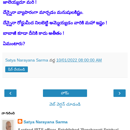
జాలెయ్యదూ మరి !
దేన్నైనా వ్యాపారంగా మార్చడం మనుషులకిష్టం.
దేన్నైనా రోడ్డుమీద నిలబెట్టి అమ్మెయ్యడం వారికి మహా ఇష్టం !
బాబాజీ కూడా దీనికి కాదు అతీతం !
ఏమంటారు?
Satya Narayana Sarma
వద్ద
10/01/2022 08:00:00 AM
షేర్ చేయండి
‹
›
హోమ్
వెబ్ వెర్షన్‌ చూడండి
నా గురించి
Satya Narayana Sarma
A retired IRTS officer. Established 'Panchawati Spiritual