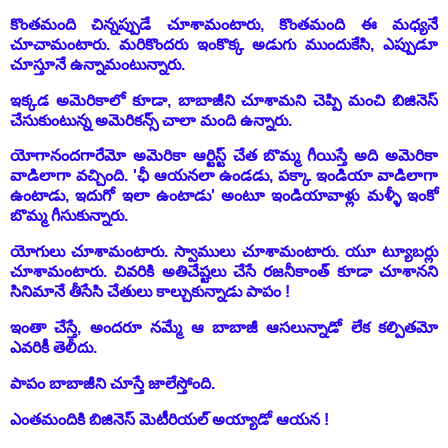
కొంతమంది చిన్నప్పుడే చూశామంటారు, కొంతమంది ఈ మధ్యనే
చూచామంటారు. మరికొందరు ఇంకొక్క అడుగు ముందుకేసి, ఎప్పుడూ
చూస్తూనే ఉన్నామంటున్నారు.
ఇక్కడ అమెరికాలో కూడా, బాబాజీని చూశామని చెప్పి మంచి బిజినెస్
చేసుకుంటున్న అమెరికన్స్ చాలా మంది ఉన్నారు.
యోగానందగారేమో అమెరికా ఆర్టిస్ట్ చేత బొమ్మ గీయిస్తే అది అమెరికా
వాడిలాగా వచ్చింది. 'ఛీ ఆయనలా ఉండడు, పక్కా ఇండియా వాడిలాగా
ఉంటాడు, ఇదుగో ఇలా ఉంటాడు' అంటూ ఇండియావాళ్లు మళ్ళీ ఇంకో
బొమ్మ గీసుకున్నారు.
యోగులు చూశామంటారు. స్వాములు చూశామంటారు. యూ ట్యూబర్లు
చూశామంటారు. చివరికి అతిచేష్టలు చేసే రజనీకాంత్ కూడా చూశానని
సినిమానే తీసేసి చేతులు కాల్చుకున్నాడు పాపం !
ఇంతా చేస్తే, అందరూ నమ్మే ఆ బాబాజీ ఆసలున్నాడో లేక కల్పితమో
ఎవరికీ తెలీదు.
పాపం బాబాజీని చూస్తే జాలేస్తోంది.
ఎంతమందికి బిజినెస్ మెటీరియల్ అయ్యాడో ఆయన !