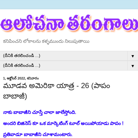
కనిపించని లోకాలను కళ్ళముందు నిలుపుతాయి
▼
▼
1, అక్టోబర్ 2022, శనివారం
మూడవ అమెరికా యాత్ర - 26 (పాపం
బాబాజీ)
నాకు బాబాజీని చూస్తే చాలా జాలేస్తోంది.
అందరి బిజినెస్ కూ ఒక మార్కెటింగ్ టూల్ అయిపోయాడు పాపం !
ప్రతివాడూ బాబాజీని చూశామంటారు.