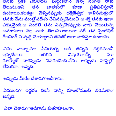
తనకు సైకిక్ ఎబిలిటీస్ పుట్టుకతోనే ఉన్న సంగతి నాకు
తెలుసు.అవి తన జాతకంలో కూడా ప్రతిఫలిస్తూనే
ఉంటాయి.కలకత్తా వెళ్ళినప్పుడు దక్షిణేశ్వర కాళీసమక్షంలో
తనకు నేను మంత్రోపదేశం చేసినప్పటినుంచీ ఆ శక్తి తనకు ఇంకా
ఎక్కువైంది.ఆ సంగతి తను ఎప్పటికప్పుడు నాకు చెబుతున్న
అనుభవాల వల్ల నాకు తెలుసు.అయినా సరే తన సైంటిఫిక్
రీజనింగ్ ని వృద్ధి చెయ్యాలని తనతో అలా వాదిస్తూ ఉంటాను.
'విను నాన్నా.
మా సీనియర్ని కాకి తన్నిన దగ్గరనుంచీ
ఇప్పటిదాకా జరిగిన విషయాలన్నీ మా
రూమ్మేట్
నాక
ప్పుడు
వివరించింది.నేను అప్పుడు హాస్టల్లో
లేనుకదా.' అన్నది.
'అప్పుడు మీరేం చేశారు?'అడిగాను.
'ఏముంది? ఇద్దరం కలసి దాన్ని రూంలోనుంచి తరిమేశాం'
అన్నది.
"ఎలా చేశారు?"అడిగాను కుతూహలంగా.