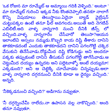
'ఒక రోజున మా రూమ్మేట్ ఆ అమ్మాయి గదికి వెళ్ళింది.' అంటూ '
మా రూమ్మేట్ గురించి ఇక్కడ నీకు కొంతచెప్పాలి.తనకూ నాలాగే
కొన్ని విషయాలు తెలుస్తాయి.ఏదైనా బ్యాడ్ వైబ్రేషన్
చుట్టుపక్కల ఉంటే తనూ ఫీల్ అవగలదు.అయితే అది నెగటివ్
ఎబిలిటీ.అది వాళ్ళ నాన్నగారి నుంచి దీనికి జీన్స్ లో
వచ్చింది.వాళ్ళ నాన్నగారేం చేసేవారో తెలుసా?ఆయన
ఇలాంటివి అస్సలు నమ్మడు.కొబ్బరి కాయ దిష్టి తీశారు దానిని
తాకకూడదంటే ఎందుకు తాకకూడదని దానిని పగలగొట్టి చక్కెర
వేసుకుని తినేసేవాడు.రోడ్డుమీద దిష్టి కోడిగుడ్డు అని అందరూ
పక్కకు తప్పుకుంటే దానిని తీసుకుని పగలగొట్టి తాగేసేవాడు.ఆ
చెట్టుమీద దయ్యం ఉన్నదట అని పల్లెటూళ్ళో అంటే దయ్యమా!
ఎక్కడుంది? అని ఆ చెట్టెక్కి చూచేవాడట చిన్నప్పుడు.అలా
వాళ్ళ నాన్నగారి దగ్గరనుంచి దీనికి కూడా ఆ ధైర్యం వచ్చింది.'
అన్నది.
'నీకెక్కడనుంచి వచ్చింది?' అడిగాను నవ్వుతూ.
'నీ దగ్గర్నించేమీ రాలేదు.నా ఉపాసన వల్ల నాకొచ్చింది.' అంది
తనూ నవ్వుతూ.