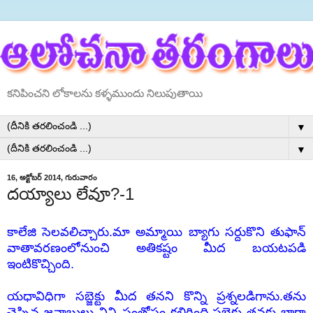
కనిపించని లోకాలను కళ్ళముందు నిలుపుతాయి
▼
▼
16, అక్టోబర్ 2014, గురువారం
దయ్యాలు లేవూ?-1
కాలేజి సెలవలిచ్చారు.మా అమ్మాయి బ్యాగు సర్దుకొని తుఫాన్
వాతావరణంలోనుంచి అతికష్టం మీద బయటపడి
ఇంటికొచ్చింది.
యధావిధిగా సబ్జెక్టు మీద తనని కొన్ని ప్రశ్నలడిగాను.తను
చెప్పిన జవాబులు విని సంతోషం కలిగింది.సబ్జెక్టు తనకు బాగా