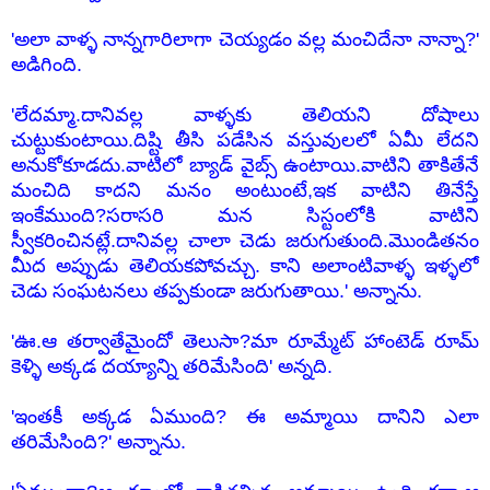
'అలా వాళ్ళ నాన్నగారిలాగా చెయ్యడం వల్ల మంచిదేనా నాన్నా?'
అడిగింది.
'లేదమ్మా.దానివల్ల వాళ్ళకు తెలియని దోషాలు
చుట్టుకుంటాయి.దిష్టి తీసి పడేసిన వస్తువులలో ఏమీ లేదని
అనుకోకూడదు.వాటిలో బ్యాడ్ వైబ్స్ ఉంటాయి.వాటిని తాకితేనే
మంచిది కాదని మనం అంటుంటే,ఇక వాటిని తినేస్తే
ఇంకేముంది?సరాసరి మన సిస్టంలోకి వాటిని
స్వీకరించినట్లే.దానివల్ల చాలా చెడు జరుగుతుంది.మొండితనం
మీద అప్పుడు తెలియకపోవచ్చు. కాని అలాంటివాళ్ళ ఇళ్ళలో
చెడు సంఘటనలు తప్పకుండా జరుగుతాయి.' అన్నాను.
'ఊ.ఆ తర్వాతేమైందో తెలుసా?మా రూమ్మేట్ హాంటెడ్ రూమ్
కెళ్ళి అక్కడ దయ్యాన్ని తరిమేసింది' అన్నది.
'ఇంతకీ అక్కడ ఏముంది? ఈ అమ్మాయి దానిని ఎలా
తరిమేసింది?' అన్నాను.