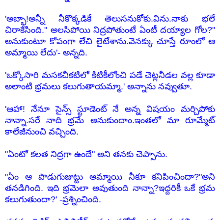
'అబ్బా!అన్నీ నీకొక్కడికే తెలుసనుకోకు.విను.నాకు భలే
చిరాకేసింది." అలసిపోయి నిద్రపోతుంటే ఏంటీ దయ్యాల గోల?"
అనుకుంటూ కోపంగా లేచి లైటేశాను.వెనక్కు చూస్తే రూంలో ఆ
అమ్మాయి లేదు'- అన్నది.
'ఒక్కోసారి మసకచీకటిలో కిటికీలోంచి పడే చెట్లనీడల వల్ల కూడా
అలాంటి భ్రమలు కలుగుతాయమ్మా.' అన్నాను నవ్వుతూ.
'ఆహా! నేనూ సైన్స్ స్టూడెంట్ నే అన్న విషయం మర్చిపోకు
నాన్నా.సరే నాది భ్రమే అనుకుందాం.ఇంతలో మా రూమ్మేట్
కాలేజీనుంచి వచ్చింది.
"ఏంటో కలత నిద్రగా ఉందే" అని తనకు చెప్పాను.
"ఏం ఆ పొడుగుజుట్టు అమ్మాయి నీకూ కనిపించిందా?"అని
తనడిగింది. ఇది భ్రమెలా అవుతుంది నాన్నా?ఇద్దరికీ ఒకే భ్రమ
కలుగుతుందా?' -ప్రశ్నించింది.