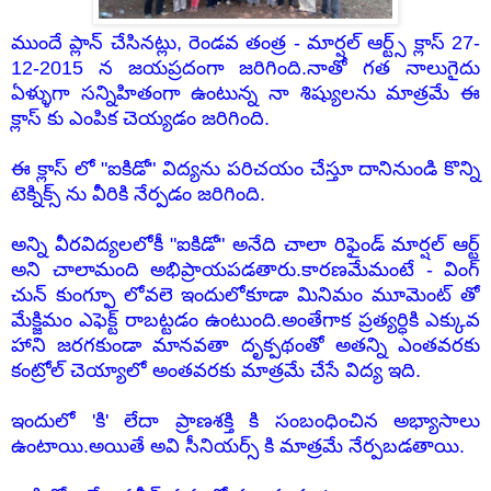
ముందే ప్లాన్ చేసినట్లు, రెండవ తంత్ర - మార్షల్ ఆర్ట్స్ క్లాస్ 27-
12-2015 న జయప్రదంగా జరిగింది.నాతో గత నాలుగైదు
ఏళ్ళుగా సన్నిహితంగా ఉంటున్న నా శిష్యులను మాత్రమే ఈ
క్లాస్ కు ఎంపిక చెయ్యడం జరిగింది.
ఈ క్లాస్ లో "ఐకిడో" విద్యను పరిచయం చేస్తూ దానినుండి కొన్ని
టెక్నిక్స్ ను వీరికి నేర్పడం జరిగింది.
అన్ని వీరవిద్యలలోకీ
"ఐకిడో"
అనేది చాలా రిఫైండ్ మార్షల్ ఆర్ట్
అని చాలామంది అభిప్రాయపడతారు.కారణమేమంటే - వింగ్
చున్ కుంగ్ఫూ లోవలె ఇందులోకూడా మినిమం మూమెంట్ తో
మేక్జిమం ఎఫెక్ట్ రాబట్టడం ఉంటుంది.అంతేగాక ప్రత్యర్ధికి ఎక్కువ
హాని జరగకుండా మానవతా దృక్పథంతో అతన్ని ఎంతవరకు
కంట్రోల్ చెయ్యాలో అంతవరకు మాత్రమే చేసే విద్య ఇది.
ఇందులో 'కి' లేదా ప్రాణశక్తి కి సంబంధించిన అభ్యాసాలు
ఉంటాయి.అయితే అవి సీనియర్స్ కి మాత్రమే నేర్పబడతాయి.