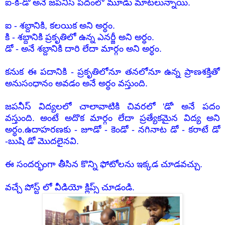
ఐ-కి-డో అనే జపనీస్ పదంలో మూడు మాటలున్నాయి.
ఐ - శబ్దానికి, కలయిక అని అర్ధం.
కి - శబ్దానికి ప్రకృతిలో ఉన్న ఎనర్జీ
అని అర్ధం.
డో - అనే శబ్దానికి దారి లేదా మార్గం
అని అర్ధం.
కనుక ఈ పదానికి - ప్రకృతిలోనూ తనలోనూ ఉన్న ప్రాణశక్తితో
అనుసంధానం అవడం అనే అర్ధం వస్తుంది.
జపనీస్ విద్యలలో చాలావాటికి చివరలో 'డో' అనే పదం
వస్తుంది. అంటే అదొక మార్గం లేదా ప్రత్యేకమైన విద్య అని
అర్ధం.ఉదాహరణకు - జూడో - కెండో - నగినాట డో - కరాటే డో
-బుషి డో
మొదలైనవి.
ఈ సందర్భంగా తీసిన కొన్ని ఫోటోలను ఇక్కడ చూడవచ్చు.
వచ్చే పోస్ట్ లో వీడియో క్లిప్స్ చూడండి.