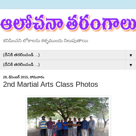
కనిపించని లోకాలను కళ్ళముందు నిలుపుతాయి
▼
▼
28, డిసెంబర్ 2015, సోమవారం
2nd Martial Arts Class Photos