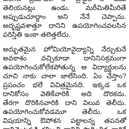
తెలియనట్లు ఉండు. మరీమితిమీరితే
అప్పుడుచూద్దాం అని నేనే చెప్పాను.
అదృష్టవశాత్తూ దానిని ఉపయోగించవలసిన
పరిస్తితి ఇంకా తలెత్తలేదు.
అద్భుతమైన హోమియోవైద్యాన్ని నేర్చుకునే
అవకాశం వచ్చికూడా దానినిసక్రమంగా
ఉపయోగించుకోలేకపోతున్న ఆ విద్యార్ధులను
చూచి నాకు చాలా జాలేసింది. ఏం చేస్తాం?
ప్రపంచం భలే విచిత్రమైనది. ఇక్కడ ఒక
దానికోసం వెతికేవారికి అది దొరకదు.
తేరగా దొరికినవారికి దాని విలువ తెలీదు.
ఉపయోగించుకోవడమూ తెలీదు. ఒక
విషయాన్ని ఔపోశన పట్టాలన్న తపనతో