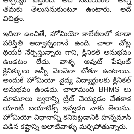
తమకు తెలుసనుకుంటూ ఉంటారు. అదే
విచిత్రం.
ఇదిలా ఉంచితే, హోమియో కాలేజీలలో కూడా
పరిస్తితి అద్వాన్నంగానే ఉంది. చాలా చోట్ల
థియరీ నేర్పిస్తున్నారు గాని, క్లినికల్ అనుభవం
ఉండటం లేదు. వాళ్ళ అవుట్ పేషంట్
క్లినిక్కులు అన్నీ వెలవెలా బోతూ ఉంటాయి.
అందుకే హోమియో వైద్య విద్యార్ధులకు క్లినికల్
అనుభవం ఉండదు. చాలామంది BHMS లు
మామూలు జ్వరాన్ని ట్రీట్ చెయ్యడం చేతకాక
యాంటీ బయాటిక్స్ ఇవ్వడం నాకు తెలుసు.
హోమియో విధానాన్ని కనిపెట్టడానికి హన్నేమాన్
పడిన కష్టాన్ని అలాటివాళ్ళు మర్చిపోతున్నారు.