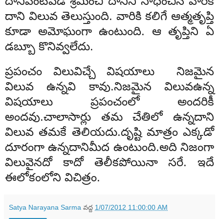
దానివెంటపడి శ్రమించి దానిని సాధించిన వారికే
దాని విలువ తెలుస్తుంది. వారికి కలిగే ఆత్మతృప్తి
కూడా అమోఘంగా ఉంటుంది. ఆ తృప్తిని ఏ
డబ్బూ కొనివ్వలేదు.
ప్రపంచం విలువిచ్చే విషయాలు నిజమైన
విలువ ఉన్నవి కావు.నిజమైన విలువఉన్న
విషయాలు ప్రపంచంలో అందరికీ
అందవు.చాలాసార్లు తమ చేతిలో ఉన్నదాని
విలువ తమకే తెలియదు.దృష్టి మాత్రం ఎక్కడో
దూరంగా ఉన్నదానిమీద ఉంటుంది.అది నిజంగా
విలువైనదో కాదో తెలీకపోయినా సరే. ఇదే
ఈలోకంలోని విచిత్రం.
Satya Narayana Sarma
వద్ద
1/07/2012 11:00:00 AM