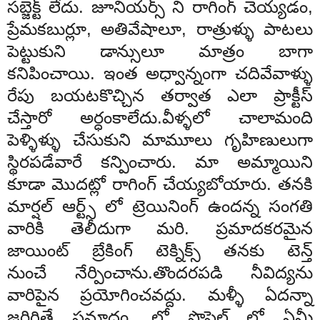
సబ్జెక్ట్ లేదు. జూనియర్స్ ని రాగింగ్ చెయ్యడం,
ప్రేమకబుర్లూ, అతివేషాలూ, రాత్రుళ్ళు పాటలు
పెట్టుకుని డాన్సులూ మాత్రం బాగా
కనిపించాయి. ఇంత అధ్వాన్నంగా చదివేవాళ్ళు
రేపు బయటకొచ్చిన తర్వాత ఎలా ప్రాక్టీస్
చేస్తారో అర్ధంకాలేదు.వీళ్ళలో చాలామంది
పెళ్ళిళ్ళు చేసుకుని మామూలు గృహిణులుగా
స్థిరపడేవారే కన్పించారు. మా అమ్మాయిని
కూడా మొదట్లో రాగింగ్ చేయ్యబోయారు. తనకి
మార్షల్ ఆర్ట్స్ లో ట్రెయినింగ్ ఉందన్న సంగతి
వారికి తెలీదుగా మరి. ప్రమాదకరమైన
జాయింట్ బ్రేకింగ్ టెక్నిక్స్ తనకు టెన్త్
నుంచే నేర్పించాను.తొందరపడి నీవిద్యను
వారిపైన ప్రయోగించవద్దు. మళ్ళీ ఏదన్నా
జరిగితే ప్రమాదం. లో ప్రొఫైల్ లో ఏమీ