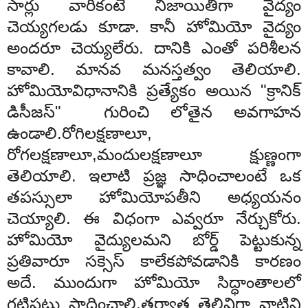
సార్లు వారికంటే నిజాయితీగా వైద్యం
చెయ్యగలడు కూడా. కానీ హోమియో వైద్యం
అందరూ చెయ్యలేరు. దానికి ఎంతో పరిశీలన
కావాలి. మానవ మనస్తత్వం తెలియాలి.
హోమియోవిధానానికి ప్రత్యేకం అయిన "క్రానిక్
డిసీజస్" గురించి లోతైన అవగాహన
ఉండాలి.రోగిలక్షణాలూ,
రోగలక్షణాలూ,మందులక్షణాలూ క్షుణ్ణంగా
తెలియాలి. ఇలాటి ప్రజ్ఞ సాధించాలంటే ఒక
తపస్సులా హోమియోపతీని అధ్యయనం
చెయ్యాలి. ఈ విధంగా ఎవ్వరూ నేర్చుకోరు.
హోమియో వైద్యులమని బోర్డ్ పెట్టుకున్న
ప్రతివారూ సక్సెస్ కాలేకపోవడానికి కారణం
అదే. ముందుగా హోమియో సిద్ధాంతాలలో
గట్టిపట్టు సాధించాలి.తర్వాత తెలివిగా వాటిని