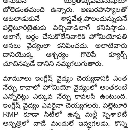
అనుకునే బుర్రతక్కువమనుషులూ
బోలెడంతమంది ఉన్నారు. అణురహస్యాలతో
ఆటలాడుకునే శాస్త్రవేత్త,పొలందున్నుకునే
పల్లెటూరిబైతుకు పిచ్చివాడిలాగే కనిపిస్తాడు.
అలాగే, అర్ధం చేసుకోలేనివారికి హోమియోపతి
అసలు వైద్యంలా కనిపించదు. అలాటివారు
దానియొక్క ఆశ్చర్యం గొలిపే క్యూర్స్
చూచినపుడే దానిని నమ్మగలుగుతారు.
మామూలు ఇంగ్లీష్ వైద్యం చెయ్యడానికి ఎంత
నేర్పు కావాలో హోమియో వైద్యంలో అంతకంటే
ఎన్నోరెట్లు ఎక్కువ నేర్పు కావలసి ఉంటుంది.
ఇంగ్లీష్ వైద్యం ఎవరైనా చెయ్యగలరు. పల్లెటూరి
RMP కూడా సిటీలో ఉన్న మల్టీ స్పెశాలిటీ
ఆస్పత్రిలో వాడే మందులే ఇవ్వగలడు. కొన్ని