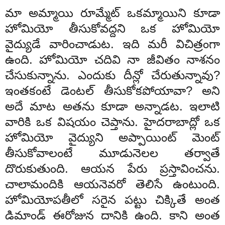
మా అమ్మాయి రూమ్మేట్ ఒకమ్మాయిని కూడా
హోమియో తీసుకోవద్దని ఒక హోమియో
వైద్యుడే వారించాడుట. ఇది మరీ విచిత్రంగా
ఉంది. హోమియో చదివి నా జీవితం నాశనం
చేసుకున్నాను. ఎందుకు దీన్లో చేరుతున్నావు?
ఇంతకంటే డెంటల్ తీసుకోకపోయావా? అని
అదే మాట అతను కూడా అన్నాడట. ఇలాటి
వారికి ఒక విషయం చెప్తాను. హైదరాబాద్లో ఒక
హోమియో వైద్యుని అప్పాయింట్ మెంట్
తీసుకోవాలంటే మూడునెలల తర్వాతే
దొరుకుతుంది. ఆయన పేరు ప్రస్తావించను.
చాలామందికి ఆయనెవరో తెలిసే ఉంటుంది.
హోమియోపతీలో సరైన పట్టు చిక్కితే అంత
డిమాండ్ ఈరోజున దానికి ఉంది. కాని అంత