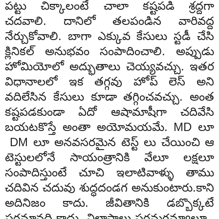
పట్టు చిక్కాలంటే చాలా కష్టపడి శ్రద్దగా
చదవాలి. దానిలో తలపండిన వారివద్ద
నేర్చుకోవాలి. బాగా ఎక్కువ కేసులు స్టడీ చేసి
క్లినికల్ అనుభవం సంపాదించాలి. అప్పుడు
హోమియోలో అద్భుతాలు చెయ్యవచ్చు. ఇతర
విధానాలలో ఇక తగ్గవు హోప్ లెస్ అని
వదిలేసిన కేసులు కూడా తగ్గించవచ్చు. అంత
కష్టపడకుండా ఏదో ఆషామాషీగా చదివేసి
బయటకొస్తే అంతా అయోమయమే. MD లూ
DM లూ అనవసరమైన టెస్ట్ లు చేయించి ఆ
టెస్టులలోనే సాయంత్రానికి వేలూ లక్షలూ
సంపాదిస్తుంటే చూచి ఇలాటివాళ్ళు తాము
చదివిన చదువు శుద్ధదండగ అనుకుంటారు.కాని
అదినిజం కాదు. జీవితానికి డబ్బొక్కటే
పరమావధి కాదు. విలాసాలు పరమగమ్యాలూ