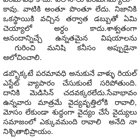
కావు. వాటికి అంతూ పొంతూ లేదు. నిజానికి
ఒకస్థాయికి వచ్చిన తర్వాత డబ్బుతో ఏమి
చెయ్యాలో అర్ధం కాదు.శాశ్వతంగా
ఆనందాన్నిచ్చే ఉన్నతమైన విషయాలను
గురించి మనిషి కనీసం అప్పుడైనా
ఆలోచించాలి.
డబ్బొక్కటే పరమావధి అనుకునే వాళ్ళు రియల్
ఎస్టేట్ వ్యాపారం చేసుకుంటే సరిపోతుంది.
దానికి మెడిసిన్ చదవక్కరలేదు.సేవాభావం
ఉన్నవారు మాత్రమే వైద్యవృత్తిలోకి రావాలి,
మోసం లేకుండా శుద్ధంగా వైద్యం చేసే వైద్యులు
సమాజంలో ఎక్కువమంది రావాలి అనేది నా
నిశ్చితాభిప్రాయం.