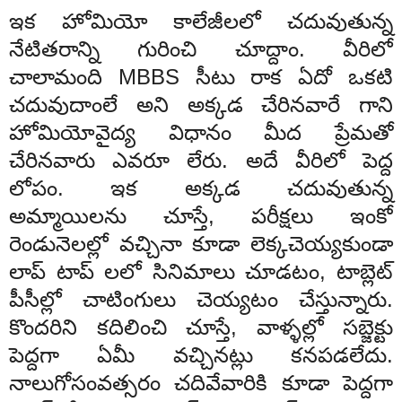
ఇక హోమియో కాలేజీలలో చదువుతున్న
నేటితరాన్ని గురించి చూద్దాం. వీరిలో
చాలామంది MBBS సీటు రాక ఏదో ఒకటి
చదువుదాంలే అని అక్కడ చేరినవారే గాని
హోమియోవైద్య విధానం మీద ప్రేమతో
చేరినవారు ఎవరూ లేరు. అదే వీరిలో పెద్ద
లోపం. ఇక అక్కడ చదువుతున్న
అమ్మాయిలను చూస్తే, పరీక్షలు ఇంకో
రెండునెలల్లో వచ్చినా కూడా లెక్కచెయ్యకుండా
లాప్ టాప్ లలో సినిమాలు చూడటం, టాబ్లెట్
పీసీల్లో చాటింగులు చెయ్యటం చేస్తున్నారు.
కొందరిని కదిలించి చూస్తే, వాళ్ళల్లో సబ్జెక్టు
పెద్దగా ఏమీ వచ్చినట్లు కనపడలేదు.
నాలుగోసంవత్సరం చదివేవారికి కూడా పెద్దగా