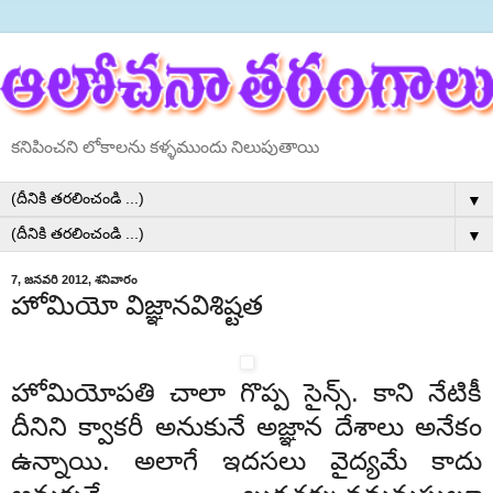
కనిపించని లోకాలను కళ్ళముందు నిలుపుతాయి
▼
▼
7, జనవరి 2012, శనివారం
హోమియో విజ్ఞానవిశిష్టత
హోమియోపతి చాలా గొప్ప సైన్స్. కాని నేటికీ
దీనిని క్వాకరీ అనుకునే అజ్ఞాన దేశాలు అనేకం
ఉన్నాయి. అలాగే ఇదసలు వైద్యమే కాదు