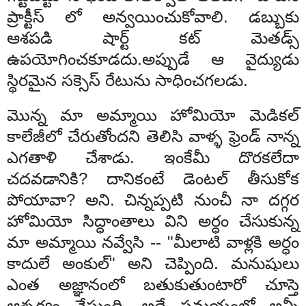
ప్రాక్టీస్ లో అన్వయించుకోవాలి. డబ్బుకు
ఆశపడి షార్ట్ కట్ మెతడ్స్
ఉపయోగించకూడదు.అప్పుడే ఆ వైద్యుడు
స్థిరమైన సక్సెస్ రేటును సాధించగలడు.
మొన్న మా అమ్మాయి హోమియో మెడికల్
కాలేజీలో చేరుతోందని తెలిసి వాళ్ళ ఫ్రెండ్ నాన్న
ఎగతాళి చేశాడు. ఇంకేమీ దొరకలేదా
చదవడానికి? దానికంటే డెంటల్ తీసుకోక
పోయావా? అని. చిన్నప్పటి నుంచీ నా దగ్గర
హోమియో సిద్ధాంతాలు విని అర్ధం చేసుకున్న
మా అమ్మాయి నవ్వేసి -- "మీలాటి వాళ్లకి అర్ధం
కాదులే అంకుల్" అని చెప్పింది. మనుషులు
ఎంత అజ్ఞానంలో బతుకుతుంటారో చూస్తె
ఆశ్చర్యం వేస్తుంది. అదే సమయంలో అన్నీ