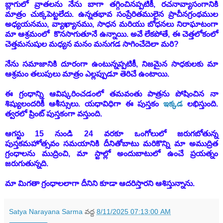
బ్లాగులో వ్రాతలను నేను బాగా తగ్గించినప్పటికీ, రచనావ్యాసంగానికి
మాత్రం చుక్కపెట్టలేదు. ఉన్నతభావ సంప్రేరితములైన ప్రాచీనగ్రంథముల
అధ్యయనము, వ్యాఖ్యానము, సాధన మరియు బోధనలు నిరాఘాటంగా
మా ఆశ్రమంలో కొనసాగుతూనే ఉన్నాయి. అవే లేకపోతే, ఈ చెత్తలోకంలో
చెత్తమనుషుల మధ్యన మనం మనుగడ సాగించేదెలా మరి?
నేను
సమాజానికి దూరంగా ఉంటున్నప్పటికీ,
నిజమైన సాధకులకు మా
ఆశ్రమం తలుపులు మాత్రం ఎల్లప్పుడూ తెరిచే ఉంటాయి.
ఈ గ్రంధాన్ని ఆవిష్కరించడంలో తమవంతు పాత్రను పోషించిన నా
శిష్యులందరికీ ఆశీస్సులు. యధావిధిగా ఈ పుస్తకం
ఇక్కడ
లభిస్తుంది.
త్వరలో ప్రింట్ పుస్తకంగా వస్తుంది.
ఆగస్టు 15 నుండి 24 వరకూ ఒంగోలులో జరుగబోతున్న
పుస్తకమహోత్సవం సమయానికి దీనితోబాటు మరికొన్ని మా అముద్రిత
గ్రంధాలను ముద్రించి, మా స్టాల్లో అందుబాటులో ఉంచే ప్రయత్నం
జరుగుతున్నది.
మా మిగతా గ్రంధాలలాగా దీనిని కూడా ఆదరిస్తారని ఆశిస్తున్నాను.
Satya Narayana Sarma
వద్ద
8/11/2025 07:13:00 AM