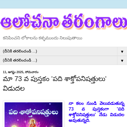
కనిపించని లోకాలను కళ్ళముందు నిలుపుతాయి
▼
▼
11, ఆగస్టు 2025, సోమవారం
మా 73 వ పుస్తకం 'పది శాక్తోపనిషత్తులు'
విడుదల
నా కలం నుండి వెలువడుతున్న
73 వ పుస్తకంగా 'పది
శాక్తోపనిషత్తులు' నేడు విడుదల
అవుతున్నది.