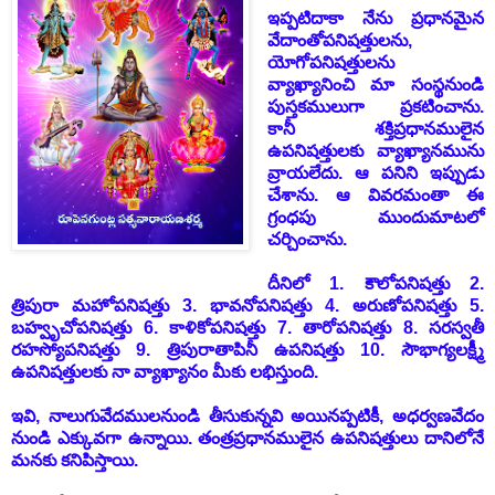
ఇప్పటిదాకా నేను ప్రధానమైన
వేదాంతోపనిషత్తులను,
యోగోపనిషత్తులను
వ్యాఖ్యానించి మా సంస్థనుండి
పుస్తకములుగా ప్రకటించాను.
కానీ శక్తిప్రధానములైన
ఉపనిషత్తులకు వ్యాఖ్యానమును
వ్రాయలేదు. ఆ పనిని ఇప్పుడు
చేశాను. ఆ వివరమంతా ఈ
గ్రంధపు ముందుమాటలో
చర్చించాను.
దీనిలో 1. కౌలోపనిషత్తు 2.
త్రిపురా మహోపనిషత్తు 3. భావనోపనిషత్తు 4. అరుణోపనిషత్తు 5.
బహ్వృచోపనిషత్తు 6. కాళికోపనిషత్తు 7. తారోపనిషత్తు 8. సరస్వతీ
రహస్యోపనిషత్తు 9. త్రిపురాతాపినీ ఉపనిషత్తు 10. సౌభాగ్యలక్ష్మీ
ఉపనిషత్తులకు నా వ్యాఖ్యానం మీకు లభిస్తుంది.
ఇవి, నాలుగువేదములనుండి తీసుకున్నవి అయినప్పటికీ, అధర్వణవేదం
నుండి ఎక్కువగా ఉన్నాయి. తంత్రప్రధానములైన ఉపనిషత్తులు దానిలోనే
మనకు కనిపిస్తాయి.