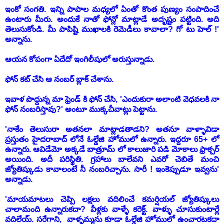
ఇంకో సంగతి. ఇన్ని పాపాల మధ్యలో ఏంతో కొంత పుణ్యం సంపాదించే
ఉంటారు మీరు. అందుకే నాతో ఫోన్లో మాట్లాడే అదృష్టం పట్టింది. అది
తెలుసుకోండి. మీ పాపిష్టి ముఖాలకి రెమెడీలు కావాలా? గో టు హెల్ !'
అన్నాను.
ఆయన కోపంగా ఏదేదో ఇంగిలీషులో అరుస్తున్నాడు.
ఫోన్ కట్ చేసి ఆ నంబర్ బ్లాక్ చేశాను.
ఇవాళ పొద్దున్న మా ఫ్రెండ్ కి ఫోన్ చేసి, 'ఎందుకురా అలాంటి వెధవలకి నా
ఫోన్ నంబరిస్తావు?' అంటూ ముక్కచీవాట్లు పెట్టాను.
'నాకేం తెలుసురా అతనలా మాట్లాడతాడని? అతనూ వాళ్ళావిడా
ప్రస్తుతం హైదరాబాద్ లోనే ఓల్డేజి హోములో ఉన్నారు. ఇద్దరూ 65+ లో
ఉన్నారు. ఆవిడేమో అక్కడే బాత్రూమ్ లో కాలుజారి పడి మోకాలు ఫ్రాక్చర్
అయింది. అదీ పరిస్థితి. గ్రహాలు బాలేవని ఎవరో చెబితే మంచి
జ్యోతిష్కుడు కావాలంటే నీ నంబరిచ్చాను. సారీ ! ఇంకెప్పుడూ ఇవ్వను'
అన్నాడు.
'మాయమాటలు చెప్పి లక్షలు వదిలించే కమర్షియల్ జ్యోతిష్కులు
చాలామంది ఉన్నారుకదా? వీళ్లకు వాళ్ళే కరెక్ట్. వాళ్ళు చూసుకుంటార్లే
వదిలేయ్. సరేగాని, వాళ్ళమ్మను కూడా ఓల్డేజి హోములో ఉంచారటకదా