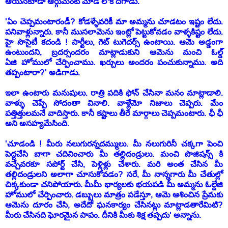
ఆయనకూడా ఆర్గుమెంట్ మోడ్ లోకి దిగాడు.
'ఏం చెప్పమంటారండీ? కోడళ్ళేవరికీ మా అమ్మను చూడటం ఇష్టం లేదు.
పనివాళ్లున్నారు. కానీ ముసలామెను ఇంట్లో పెట్టుకోవడం వాళ్ళకిష్టం లేదు.
హై సొసైటీ కదండి ! పార్టీలు, గెట్ టుగెదర్స్ ఉంటాయి. ఆమె అడ్డంగా
ఉంటుందని, బ్రదర్సందరం మాట్లాడుకుని ఆమెను మంచి ఓల్డ్
ఏజి హోములో చేర్పించాము. ఖర్చులు అందరం పంచుకున్నాము. అది
తప్పంటారా?' అడిగాడు.
ఇలా ఉంటారు మనుషులు. రాత్రి పదికి ఫోన్ చేసినా మనం మాట్లాడాలి.
వాళ్ళు చెప్పే సోదంతా వినాలి. వాళ్లేమో నిజాలు చెప్పరు. మేం
పత్తిత్తులమనే వాదిస్తారు. కానీ కష్టాలు తీరే మార్గాలు చెప్పమంటారు. ఛీ ఛీ
అని అసహ్యమేసింది.
'చూడండి ! మీరు నలుగురన్నదమ్ములు. మీ నలుగురినీ చక్కగా పెంచి
పెద్దచేసి బాగా చదివించారు మీ తల్లిదండ్రులు. మంచి పొజిషన్స్ కి
వచ్చేవరకూ సపోర్ట్ చేసి, పెళ్లిళ్లు చేశారు. మరి అంత చేసిన మీ
తల్లిదండ్రులని అలాగా చూసుకోవడం? సరే, మీ నాన్నగారు మీ చేతుల్లో
చిక్కకుండా చనిపోయారు. మీమీ భార్యలకు భయపడి మీ అమ్మను ఓల్డేజి
హోములో చేర్పించారు. డబ్బులు మాత్రం పడేస్తూ, ఆమె ఆశించిన ప్రేమకు
ఆమెను దూరం చేసి, అదేదో ఘనకార్యం చేసినట్లు మాట్లాడతారేమిటి?
మీరు చేసినది ఘోరమైన పాపం. దీనికి మీకు శిక్ష తప్పదు' అన్నాను.