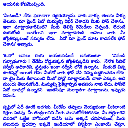
ఆయనకు కోపమొచ్చింది.
'ఏంటండీ? నేను ఫలానాగా రిటైరయ్యాను. నాకు వాళ్ళు తెలుసు వీళ్ళు
తెలుసు. మా ఫ్రెండ్ ఏదో మిమ్మల్ని రిఫర్ చేశాడని మీకు ఫోన్ చేశాను.
ఇలా మాట్లాడతారేమిటి? మీకు తెలిస్తే రెమెడీలు చెప్పండి. లేదంటే
ఊరుకోండి. అంతేగాని ఇలా మాట్లాడకండి. అసలు నాకు మీ
జ్యోతిష్కులంటే నమ్మకం లేదు. ఏదో మా ఫ్రెండ్ మాట కాదనలేక ఫోన్
చేశాను' అన్నాడు.
'ఓహో అసలు రంగు బయటపడిందే' అనుకుంటూ - 'వినండి
గుర్నాథంగారు ! నేనేమీ రోడ్డుపక్కన జ్యోతిష్కుడిని కాను. నేనొక సివిల్
సర్వీస్ అధికారిని. ప్రస్తుతం ఇంకా సర్వీస్ లోనే ఉన్నాను. మీకంటే చిన్న
పొజిషన్లో అయితే లేను. మీరేదో నాకు ఫోన్ చేసి నన్ను ఉద్ధరించడం లేదు.
నా టైం మీకు కేటాయించి మీతో ఫోన్లో మాట్లాడటమే చాలా ఎక్కువ. అది
ముందు తెలుసుకోండి. మిమ్మల్ని పైకెత్తాల్సిన అవసరం నాకు లేదు. పోనీలే
ఏదో బాధల్లో ఉన్నారని ఇంతసేపూ మర్యాదగా మాట్లాడాను. ఇప్పుడు
వినండి.
సృష్టిలో ఏదీ ఊరకే జరగదు. మీరేమీ తప్పులు చెయ్యకుండా మీకిలాంటి
శిక్షలు పడవు. మీ తండ్రిగానిని మీరు చూసుకోలేకపోవడం, మీ తల్లిగారిని
చివరలో ఓల్డేజి హోములో పడేసి ఆమె అక్కడే చనిపోతుంటే, మీరు
నలుగురు బ్రదర్సూ ఇక్కడే ఇండియాలో హ్యాపీగా ఎంజాయ్ చేస్తూ,