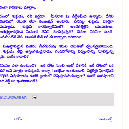
పరంగా కారణాలు చూద్దాం.
ో శుక్రుడు, రవి ఇద్దరూ మీనరాశి 12 డిగ్రీలమీద ఉన్నారు. దీనిని
యపరిభాషలో యుతి లేదా కంజంక్షన్ అంటారు. దీనివల్ల శుక్రుడు పూర్తిగా
ుడయ్యాడు. శుక్రుని కారకత్వాలేమిటి? అందగత్తెలైన యువతులు,
 జలతత్త్వరాశియైన మీనరాశి దేనిని సూచిస్తున్నది? చేపలు విరివిగా ఉండే
 మీనమంటేనే చేప. అందుకే బీచ్ లో ఈ కాల్పులు జరిగాయి.
 సుఖస్థానమైన మకరం నీచగురువు శనుల యుతితో ధ్వంసమైపోయింది.
రుడు తీవ్ర అస్తంగతుడైనాడు. గందరగోళాన్ని విధ్వంసాన్ని సూచిస్తున్న
ు. ఇంకేం కావాలి?
ని గమనం ఎలా ఉంటుంది? ఒక దేశం నుంచి ఇంకో దేశానికి, ఒకే దేశంలో ఒక
ంది? అని మాత్రం అడక్కండి. అబ్బా ! ఆశకైనా అంతుండాలి. ఏళ్లకేళ్లు ఘోరమైన
ను, లోతైన విషయాలను ఊరకే బ్లాగులో చెప్పేస్తాననుకున్నారా? ఊరకే ఊరిస్తాగాని
ి నెక్ట్ టు ఇంపాజిబుల్ !
8/2021 10:02:00 AM
హోమ్
పాత పోస్ట్