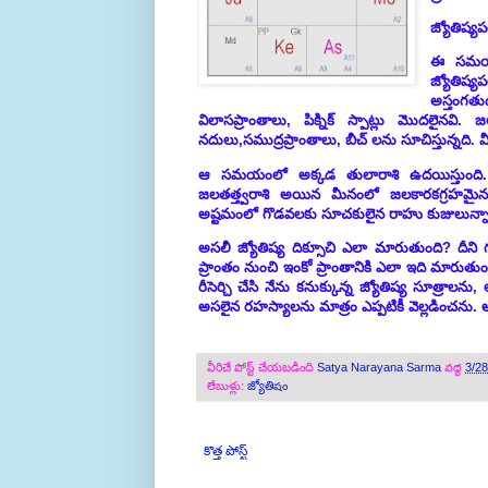
జ్యోతిష్య
ఈ సమయంల
జ్యోతిష్
అస్తంగత
విలాసప్రాంతాలు, పిక్నిక్ స్పాట్లు మొదలైనవి.
నదులు,సముద్రప్రాంతాలు, బీచ్ లను సూచిస్తున్నది.
ఆ సమయంలో అక్కడ తులారాశి ఉదయిస్తుంది.
జలతత్త్వరాశి అయిన మీనంలో జలకారకగ్రహమైన శుక్
అష్టమంలో గొడవలకు సూచకులైన రాహు కుజులున్నార
అసలీ జ్యోతిష్య దిక్సూచి ఎలా మారుతుంది? దీ
ప్రాంతం నుంచి ఇంకో ప్రాంతానికి ఎలా ఇది మారుతు
రీసెర్చి చేసి నేను కనుక్కున్న జ్యోతిష్య సూత్రాల
అసలైన రహస్యాలను మాత్రం ఎప్పటికీ వెల్లడించను. అద
వీరిచే పోస్ట్ చేయబడింది
Satya Narayana Sarma
వద్ద
3/2
లేబుళ్లు:
జ్యోతిషం
కొత్త పోస్ట్