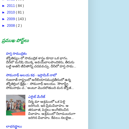
►
2011
( 84 )
►
2010
( 81 )
►
2009
( 143 )
►
2008
( 2 )
ప్రముఖ పోస్ట్‌లు
హస్త సాముద్రికం
జ్యోతిష్యం లో సాముద్రిక శాస్త్రం కూడా ఒక భాగం.
దీనిలొ మనిషి యొక్క అవయవాలపొందికను, తీరును
బట్టి అతని జీవితాన్ని చదవవచ్చు. దీనిలో హస్త సామ...
సోమనాథ్ ఆలయ కథ - ఇస్లామిక్ నాటో
గుజరాత్ రాష్ట్రంలో అరేబియాసముద్రతీరంలో ఉన్న
జ్యోతిర్లింగ క్షేత్రం - సోమనాధ్ ఆలయం. 'సౌరాష్ట్రే
సోమనాథం చ..' అంటూ మొదలౌతుంది మన జ్యోత...
ఎలైట్ మేరేజ్
నిన్న మా ఆశ్రమంలో ఒక పెళ్లి
జరిగింది. ఇది ప్రేమవివాహం. ఆ
తరువాత, పెద్దలు అంగీకరించిన
వివాహం. ఆశ్రమంలో నిరాడంబరంగా
జరిగిన వివాహం. కేవలం నలభైఅ...
లాభనష్టాలు