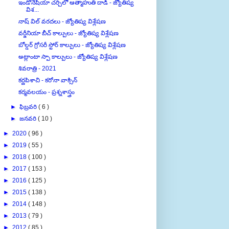
ఇండోనేషియా చర్చిలో ఆత్మాహుతి దాడి - జ్యోతిష్య
విశ...
నాష్ విల్ వరదలు - జ్యోతిష్య విశ్లేషణ
వర్జీనియా బీచ్ కాల్పులు - జ్యోతిష్య విశ్లేషణ
బోల్డర్ గ్రోసరీ స్టోర్ కాల్పులు - జ్యోతిష్య విశ్లేషణ
అట్లాంటా స్పా కాల్పులు - జ్యోతిష్య విశ్లేషణ
శివరాత్రి - 2021
కర్ణపిశాచి - కరోనా వాక్సిన్
కర్మవలయం - ప్రశ్నశాస్త్రం
►
ఫిబ్రవరి
( 6 )
►
జనవరి
( 10 )
►
2020
( 96 )
►
2019
( 55 )
►
2018
( 100 )
►
2017
( 153 )
►
2016
( 125 )
►
2015
( 138 )
►
2014
( 148 )
►
2013
( 79 )
►
2012
( 85 )