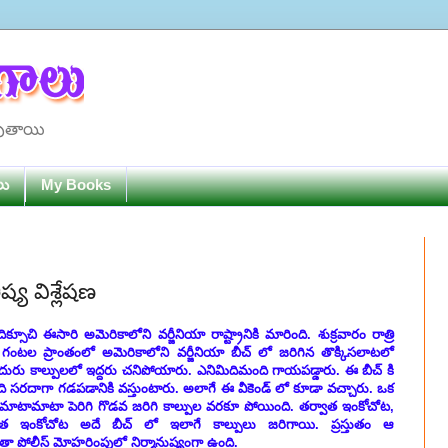
పుతాయి
లు
My Books
ష్య విశ్లేషణ
దిక్సూచి ఈసారి అమెరికాలోని వర్జీనియా రాష్ట్రానికి మారింది. శుక్రవారం రాత్రి
గంటల ప్రాంతంలో అమెరికాలోని వర్జీనియా బీచ్ లో జరిగిన తొక్కిసలాటలో
ురు కాల్పులలో ఇద్దరు చనిపోయారు. ఎనిమిదిమంది గాయపడ్డారు. ఈ బీచ్ కి
 సరదాగా గడపడానికి వస్తుంటారు. అలాగే ఈ వీకెండ్ లో కూడా వచ్చారు. ఒక
మాటామాటా పెరిగి గొడవ జరిగి కాల్పుల వరకూ పోయింది. తర్వాత ఇంకోచోట,
త ఇంకోచోట అదే బీచ్ లో ఇలాగే కాల్పులు జరిగాయి. ప్రస్తుతం ఆ
తా పోలీస్ మోహరింపులో నిర్మానుష్యంగా ఉంది.