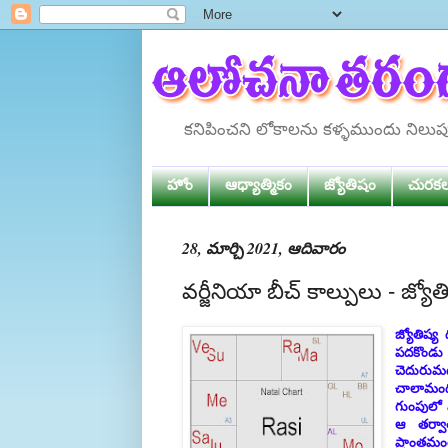
కనిపించని లోకాలను కళ్ళముందు నిలు
హోం
ఆధ్యాత్మికం
జ్యోతిషం
చురక
28, మార్చి 2021, ఆదివారం
వర్జీనియా బీచ్ కాల్పులు - జ్యోతి
జ్యోతిష్య 
పదకొండు 
చెదురుమద
చాలామంది
గుంపులో 
ఆ తర్వా
ప్రాంతమం