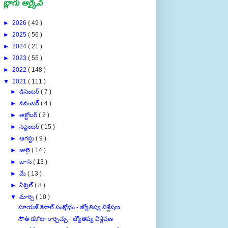
బ్లాగు ఆర్కైవ్
►
2026
( 49 )
►
2025
( 56 )
►
2024
( 21 )
►
2023
( 55 )
►
2022
( 148 )
▼
2021
( 111 )
►
డిసెంబర్
( 7 )
►
నవంబర్
( 4 )
►
అక్టోబర్
( 2 )
►
సెప్టెంబర్
( 15 )
►
ఆగస్టు
( 9 )
►
జులై
( 14 )
►
జూన్
( 13 )
►
మే
( 13 )
►
ఏప్రిల్
( 8 )
▼
మార్చి
( 10 )
సూయజ్ కెనాల్ సంక్షోభం - జ్యోతిష్య విశ్లేషణ
సౌత్ డకోటా కార్చిచ్చు - జ్యోతిష్య విశ్లేషణ