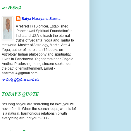
నా గురించి
Satya Narayana Sarma
A retired IRTS officer. Established
'Panchawati Spiritual Foundation' in
India and USA to teach the eternal
truths of Vedanta, Yoga and Tantra to
the world. Master of Astrology, Martial Arts &
Yoga, author of more than 75 books on
Astrology, Indian philosophy and spirituality.
Lives in Panchawati Yogashram near Ongole
Andhra Pradesh, guiding sincere seekers on
the path of enlightenment. Email -
ssarma04@gmail.com
నా పూర్తి ప్రొఫైల్‌ను చూడండి
TODAY'S QUOTE
“As long as you are searching for love, you will
never find it. When the search stops, what is left
is a natural, harmonious relationship with
everything around you." - U.G.