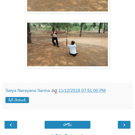
Satya Narayana Sarma
వద్ద
11/12/2018 07:51:00 PM
షేర్ చేయండి
‹
›
హోమ్