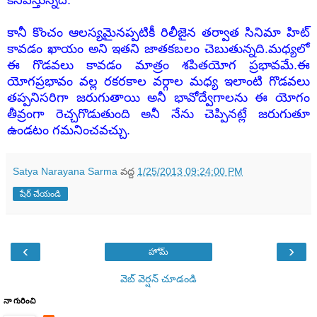
కనిపిస్తున్నది.
కానీ కొంచం ఆలస్యమైనప్పటికీ రిలీజైన తర్వాత సినిమా హిట్
కావడం ఖాయం అని ఇతని జాతకబలం చెబుతున్నది.మధ్యలో
ఈ గొడవలు కావడం మాత్రం శపితయోగ ప్రభావమే.ఈ
యోగప్రభావం వల్ల రకరకాల వర్గాల మధ్య ఇలాంటి గొడవలు
తప్పనిసరిగా జరుగుతాయి అనీ భావోద్వేగాలను ఈ యోగం
తీవ్రంగా రెచ్చగొడుతుంది అనీ నేను చెప్పినట్లే జరుగుతూ
ఉండటం గమనించవచ్చు.
Satya Narayana Sarma
వద్ద
1/25/2013 09:24:00 PM
షేర్ చేయండి
‹
›
హోమ్
వెబ్ వెర్షన్‌ చూడండి
నా గురించి