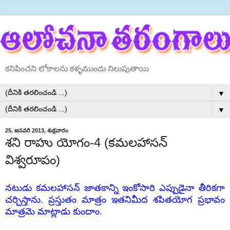
కనిపించని లోకాలను కళ్ళముందు నిలుపుతాయి
▼
▼
25, జనవరి 2013, శుక్రవారం
శని రాహు యోగం-4 (కమలహాసన్
విశ్వరూపం)
నటుడు కమలహాసన్ జాతకాన్ని ఇంకోసారి ఎప్పుడైనా తీరికగా
చర్చిస్తాను. ప్రస్తుతం మాత్రం ఇతనిమీద శపితయోగ ప్రభావం
మాత్రమె మాట్లాడు కుందాం.