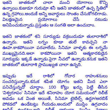
ఇతని జాతకంలో చాలా మంచి యోగాలు కొన్ని
ఉన్నాయి.కుజుడూ గురువూ శనీ ఇతని జాతకంలో ఉచ్ఛ స్తితిలో
ఉన్న గ్రహాలు.అందుకే అన్ని అవార్డులు సొంతం చేసుకోగలిగాడు.
విలక్షణమైన ప్రయోగాలు చేసే నటుడు
అనిపించుకున్నాడు.ప్రస్తుతం ఆ సంగతి అలా ఉంచుదాం.
ఇతని జాతకంలో శని సూర్యుడు వక్రబుదుడూ తులారాశిలో
ఉన్నారు. ఇతని లగ్నం కూడా తులే కావచ్చని నా
ఊహ.కాకపోయినా పరవాలేదు. సినిమా వాళ్ళకు ఈ లగ్నమే
ముఖ్యమైనది.అలా కాకపోయినా ఇతని ఆత్మకారకుడైన
సూర్యుడు ఇక్కడే ఉన్నాడు.పైగా నీచలో ఉన్నాడు.కనుక ఇతని
జాతకంలో తులారాశి ప్రాముఖ్యత చాలా ఉన్నది.
ఇప్పుడు ఇదే రాశిలో గోచార రాహుశనులు
సంచరిస్తున్నారు.కనుక శపిత యోగం ఇతని మీద ఎలా
పనిచేస్తున్నదో చూద్దాం. 100 కోట్లు ఖర్చు పెట్టి తీసిన
'విశ్వరూపం' సినిమా ఇదే శనిరాహు యోగ సమయంలో రిలీజ్
అవడం ఒక వింత అయితే, సినిమా టైటిల్స్ ఉర్దూ/అరబిక్
పోకడలో ఉండేటట్లు గీయడం,అందులో ముస్లిం ఉగ్రవాదం
టాపిక్ ఉండటం,అది రిలీజ్ కాకుండా ముస్లిం వర్గాలు