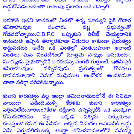
అడ్డుకోవడం ఇదంతా రాహువు ప్రభావం అనే చెప్పాలి.
ఇకపోతే ఇతని జాతకంలో నీచలో ఉన్న సూర్యుని పైకి గోచార
శనిరాహువుల సంచారం వల్ల ప్రభుత్వంతో
గోడవలోచ్చాయి.C.B.F.C ఒప్పుకుని రిలీజ్ చెయ్యడానికి
అనుమతి ఇచ్చిన తర్వాతకూడా విడుదల కాకుండా ప్రభుత్వం
అడ్డుపడటం అనేది ఒక వింతల్లో వింత.బహుశా ఇలాంటి
వింతలు మన వింతదేశంలో మాత్రమె సాధ్యం అనుకుంటా.
సూర్యుడు ప్రభుత్వానికి కారకుడన్న సంగతి గుర్తుంటే, ఇతని పైకి
శనిరాహువులు వచ్చినపుడు ప్రభుత్వంతో గొడవలు
రావడమూ,దాని వెనుక ముస్లిముల ఆందోళన ఉండటమూ
చాలా సరిగ్గా సరిపోతున్నాయి.
కుజుని కారకత్వం వల్ల ఆంధ్రా తమిలనాడులలోనే ఈ సినిమా
వాయిదా పడింది.మళ్ళీ కేరళకు కుజుని కారకత్వం
వర్తించలేదు.కారణం?కేరళ దక్షిణాన ఉన్నప్పటికీ ఒక ముక్కగా
కోసుకుపోవడం వల్ల అక్కడ పశ్చిమ దిక్కుకూడా
కలుస్తుంది.కనుక ఈ సినిమా అక్కడ విడుదల అవడానికి అడ్డు
ఏమీ ఏర్పడలేదు.ఒక్క ఆంధ్రా తమిళనాడులలోనే సమస్య