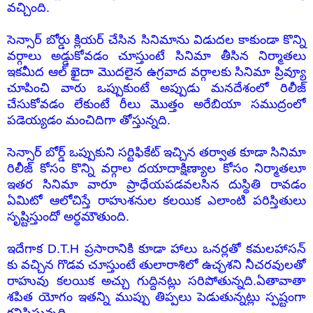
వచ్చింది.
సెన్సార్ బోర్డు క్లియర్ చేసిన సినిమాను విడుదల కాకుండా కొన్ని
వర్గాలు అడ్డుకోవడం చూస్తుంటే సినిమా తీసిన నిర్మాతలు
ఇకమీద ఆల్ ఖైదా మొదలైన ఉగ్రవాద వర్గాలకు సినిమా ప్రివ్యూ
చూపించి వారు ఒప్పుకుంటే అప్పుడు మనదేశంలో రిలీజ్
చేసుకోవడం లేకుంటే రీలు మొత్తం అరేబియా సముద్రంలో
పడెయ్యడం మంచిదిగా తోస్తున్నది.
సెన్సార్ బోర్డ్ ఒప్పుకుని సర్టిఫికేట్ ఇచ్చిన తర్వాత కూడా సినిమా
రిలీజ్ కోసం కొన్ని వర్గాల దయాదాక్షిణ్యాల కోసం నిర్మాతలూ
ఇతర సినిమా వారూ ప్రాధేయపడవలసిన దుస్థితి రావడం
ఏమిటో ఆలోచిస్తే రాహుశనుల కలయిక ఎలాంటి పరిస్తితులు
సృష్టిస్తుందో అర్ధమౌతుంది.
ఇదేగాక D.T.H ప్రసారానికి కూడా హాలు ఒనర్లతో కమలహాసన్
కు వచ్చిన గొడవ చూస్తుంటే తులారాశిలో ఉచ్ఛశని నీచరవులతో
రాహువు కలయిక అచ్చు గుద్దినట్లు సరిపోతున్నది.ఏతావాతా
శపిత యోగం ఇతన్ని ముప్పు తిప్పలు పెడుతున్నట్లు స్పష్టంగా