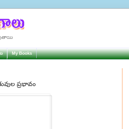
పుతాయి
లు
My Books
ువుల ప్రభావం