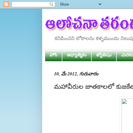
కనిపించని లోకాలను కళ్ళముందు నిలు
హోం
ఆధ్యాత్మికం
జ్యోతిషం
చురక
10, మే 2012, గురువారం
మహావీరుల జాతకాలలో కుజకేత