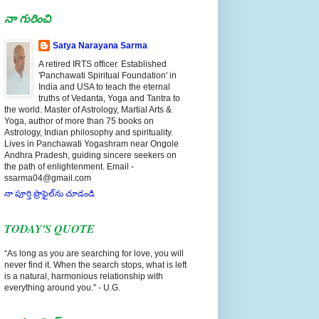
నా గురించి
Satya Narayana Sarma
A retired IRTS officer. Established
'Panchawati Spiritual Foundation' in
India and USA to teach the eternal
truths of Vedanta, Yoga and Tantra to
the world. Master of Astrology, Martial Arts &
Yoga, author of more than 75 books on
Astrology, Indian philosophy and spirituality.
Lives in Panchawati Yogashram near Ongole
Andhra Pradesh, guiding sincere seekers on
the path of enlightenment. Email -
ssarma04@gmail.com
నా పూర్తి ప్రొఫైల్‌ను చూడండి
TODAY'S QUOTE
“As long as you are searching for love, you will
never find it. When the search stops, what is left
is a natural, harmonious relationship with
everything around you." - U.G.