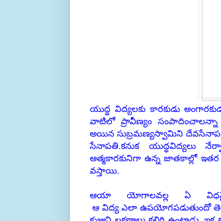
యుద్ధ విద్యలకు కారకుడు అంగారకుడు లే
వాటిలో ప్రావీణ్యం సంపాదించాలన్న
అయిన సుబ్రమణ్యస్వామిని దేవసేనాపత
సేనాపతి.కనుక యుద్ధవిద్యలు న
ఆత్మకారకునిగా ఉన్న జాతకాల్లో ఇతర క
వస్తాయి.
ఆయా యోగాలవల్ల ఏ విధమైన మ
ఆ విద్య ఎలా ఉపయోగపడుతుందో తెల
కుజుని లక్షణాలు కలిగి ఉంటాడు. ఇక 