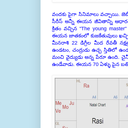
వందకు పైగా సినిమాలు వచ్చాయి. జెట
సీరీస్ అన్నీ ఈయన జీవితాన్ని ఆధారంగ
క్రితం వచ్చిన "The young maste
ఈయన జాతకంలో కుజకేతువులు ఖచ్చితమ
మీనరాశి 22 డిగ్రీల మీద రేవతీ నక్ష
ఉండటం, చంద్రుడు ఉచ్చ స్తితిలో 
మంచి వైద్యుడు అన్న పేరూ ఉంది. చైనీస
ఉండేవాడు. ఈయన 70 ఏళ్ళు పైన బతికాడ