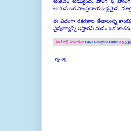
అంకితం అయ్యింది. వాంగ్ ఫే హుంగ్
ఆయన ఒక సాంప్రదాయబద్దమైన మార
ఈ విధంగా రకరకాల తేడాలున్న కాంబినేష
నైపుణ్యాన్ని ఇస్తారని మనం ఒక జాత
వీరిచే పోస్ట్ చేయబడింది
Satya Narayana Sarma
వద్ద
5/1
కొత్త పోస్ట్