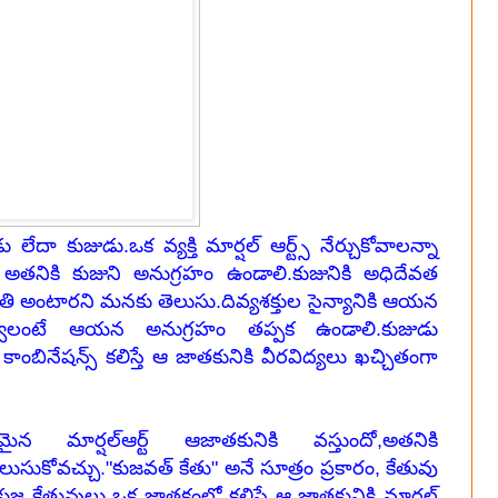
దా కుజుడు.ఒక వ్యక్తి మార్షల్ ఆర్ట్స్ నేర్చుకోవాలన్నా
ా అతనికి కుజుని అనుగ్రహం ఉండాలి.కుజునికి అధిదేవత
ి అంటారని మనకు తెలుసు.దివ్యశక్తుల సైన్యానికి ఆయన
ేర్వాలంటే ఆయన అనుగ్రహం తప్పక ఉండాలి.
కుజుడు
ాంబినేషన్స్ కలిస్తే ఆ జాతకునికి వీరవిద్యలు ఖచ్చితంగా
ార్షల్ఆర్ట్ ఆజాతకునికి వస్తుందో,అతనికి
ుసుకోవచ్చు.
"కుజవత్ కేతు" అనే సూత్రం ప్రకారం, కేతువు
కుజ కేతువులు ఒక జాతకంలో కలిస్తే ఆ జాతకునికి మార్షల్