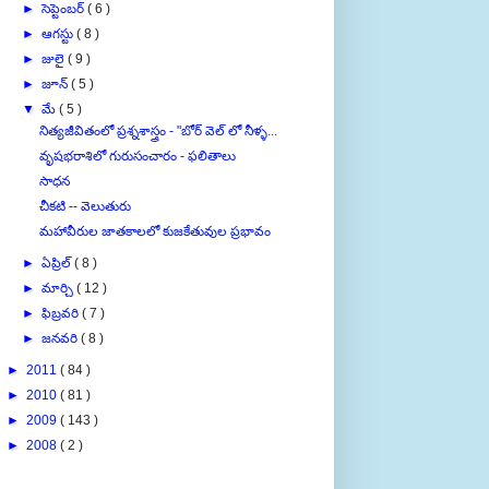
►
సెప్టెంబర్
( 6 )
►
ఆగస్టు
( 8 )
►
జులై
( 9 )
►
జూన్
( 5 )
▼
మే
( 5 )
నిత్యజీవితంలో ప్రశ్నశాస్త్రం - "బోర్ వెల్ లో నీళ్ళ...
వృషభరాశిలో గురుసంచారం - ఫలితాలు
సాధన
చీకటి -- వెలుతురు
మహావీరుల జాతకాలలో కుజకేతువుల ప్రభావం
►
ఏప్రిల్
( 8 )
►
మార్చి
( 12 )
►
ఫిబ్రవరి
( 7 )
►
జనవరి
( 8 )
►
2011
( 84 )
►
2010
( 81 )
►
2009
( 143 )
►
2008
( 2 )