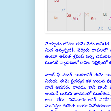
చెయ్యడం లోనూ ఈమె వేగం అనితర సా
మీద ఉన్నప్పటికీ, వేర్వేరు రాశులలో 
ఉంటూ అమిత శ్రమకు ఓర్చి చెమటలు కార
కుజునికి ద్వాదశంలో రాహు నక్షత్రంలో 
వాంగ్ ఫే హంగ్ జాతకానికీ ఈమె జాత
వీరుడు. ఈమె ప్రదర్శన కళ అయిన వ
వాడే అవసరం రాలేదు. కాని వాంగ్ ఫే
అందుకే ఆయన జాతకంలో కుజకేతువులు 
అలా లేరు. సినిమారంగానికీ వినోదర
సూచిస్తూ ఈమెకు ఆయా వినోదరంగాలలో