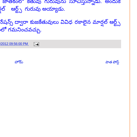
 జాతకంలో కేతువు గురువును సూచిస్తున్నాడు. అందుకే
్షల్
ఆర్ట్స్
గురువు అయ్యాడు.
న్స్ ద్వారా కుజకేతువులు వివిధ రకాలైన మార్షల్ ఆర్ట్స్
కంలో గమనించవచ్చు.
0/2012 09:56:00 PM
హోమ్
పాత పోస్ట్