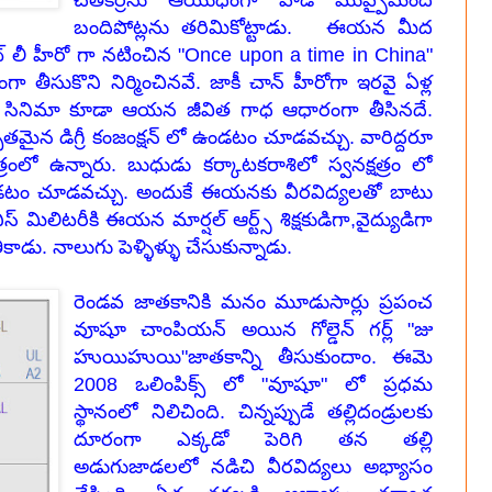
చేతికర్రను ఆయుధంగా వాడి ముప్పైమంది
బందిపోట్లను తరిమికోట్టాడు. ఈయన మీద
్ లీ హీరో గా నటించిన "Once upon a time in China"
ా తీసుకొని నిర్మించినవే. జాకీ చాన్ హీరోగా ఇరవై ఏళ్ల
r" సినిమా కూడా ఆయన జీవిత గాధ ఆధారంగా తీసినదే.
ైన డిగ్రీ కంజంక్షన్ లో ఉండటం చూడవచ్చు. వారిద్దరూ
త్రంలో ఉన్నారు. బుధుడు కర్కాటకరాశిలో స్వనక్షత్రం లో
ఉండటం చూడవచ్చు. అందుకే ఈయనకు వీరవిద్యలతో బాటు
్ మిలిటరీకి ఈయన మార్షల్ ఆర్ట్స్ శిక్షకుడిగా,వైద్యుడిగా
ు. నాలుగు పెళ్ళిళ్ళు చేసుకున్నాడు.
రెండవ జాతకానికి మనం మూడుసార్లు ప్రపంచ
వూషూ చాంపియన్ అయిన గోల్డెన్ గర్ల్ "జు
హుయిహుయి"జాతకాన్ని తీసుకుందాం. ఈమె
2008 ఒలింపిక్స్ లో "వూషూ" లో ప్రధమ
స్థానంలో నిలిచింది. చిన్నప్పుడే తల్లిదండ్రులకు
దూరంగా ఎక్కడో పెరిగి తన తల్లి
అడుగుజాడలలో నడిచి వీరవిద్యలు అభ్యాసం