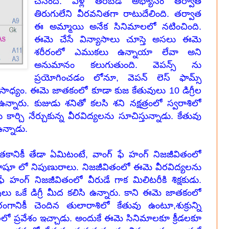
చేసింది. ఏళ్ల తరబడి అభ్యాసం తర్వాత
తిరుగులేని వీరవనితగా రాటుదేలింది. తర్వాత
ఈ అమ్మాయి అనేక సినిమాలలో నటించింది.
ఈమె చేసే విన్యాసాలు చూస్తె అసలు ఈమె
శరీరంలో ఎముకలు ఉన్నాయా లేవా అని
అనుమానం కలుగుతుంది. వెపన్స్ ను
ప్రయోగించడం లోనూ, వెపన్ లెస్ ఫామ్స్
ధ్యం. ఈమె జాతకంలో కూడా కుజ కేతువులు 10 డిగ్రీల
ఉన్నారు. కుజుడు శనితో కలసి శని నక్షత్రంలో స్వరాశిలో
్చి నేర్చుకున్న వీరవిద్యలను సూచిస్తున్నాడు. కేతువు
ఉన్నాడు.
కానికీ తేడా ఏమిటంటే, వాంగ్ ఫే హంగ్ నిజజీవితంలో
ూషూ లో నిపుణురాలు. నిజజీవితంలో ఈమె వీరవిద్యలను
 హంగ్ నిజజీవితంలో వీరుడే గాక మిలిటరీకి శిక్షకుడు.
ఒకే డిగ్రీ మీద కలిసి ఉన్నారు. కాని ఈమె జాతకంలో
ంగానికీ చెందిన తులారాశిలో కేతువు ఉంటూ,శుక్రున్ని
 ప్రవేశం ఇచ్చాడు. అందుకే ఈమె సినిమాలకూ క్రీడలకూ