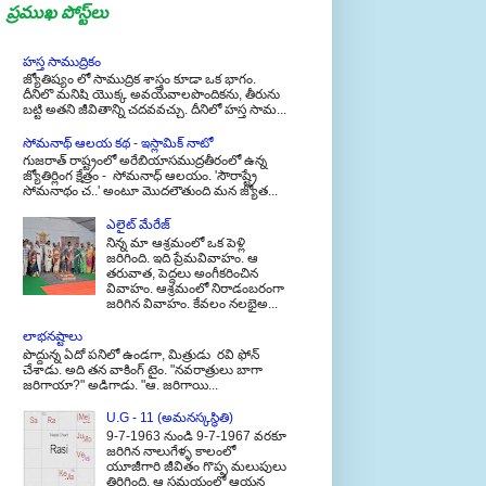
ప్రముఖ పోస్ట్‌లు
హస్త సాముద్రికం
జ్యోతిష్యం లో సాముద్రిక శాస్త్రం కూడా ఒక భాగం.
దీనిలొ మనిషి యొక్క అవయవాలపొందికను, తీరును
బట్టి అతని జీవితాన్ని చదవవచ్చు. దీనిలో హస్త సామ...
సోమనాథ్ ఆలయ కథ - ఇస్లామిక్ నాటో
గుజరాత్ రాష్ట్రంలో అరేబియాసముద్రతీరంలో ఉన్న
జ్యోతిర్లింగ క్షేత్రం - సోమనాధ్ ఆలయం. 'సౌరాష్ట్రే
సోమనాథం చ..' అంటూ మొదలౌతుంది మన జ్యోత...
ఎలైట్ మేరేజ్
నిన్న మా ఆశ్రమంలో ఒక పెళ్లి
జరిగింది. ఇది ప్రేమవివాహం. ఆ
తరువాత, పెద్దలు అంగీకరించిన
వివాహం. ఆశ్రమంలో నిరాడంబరంగా
జరిగిన వివాహం. కేవలం నలభైఅ...
లాభనష్టాలు
పొద్దున్న ఏదో పనిలో ఉండగా, మిత్రుడు రవి ఫోన్
చేశాడు. అది తన వాకింగ్ టైం. "నవరాత్రులు బాగా
జరిగాయా?" అడిగాడు. "ఆ. జరిగాయి...
U.G - 11 (అమనస్కస్థితి)
9-7-1963 నుండి 9-7-1967 వరకూ
జరిగిన నాలుగేళ్ళ కాలంలో
యూజీగారి జీవితం గొప్ప మలుపులు
తిరిగింది. ఆ సమయంలో ఆయన