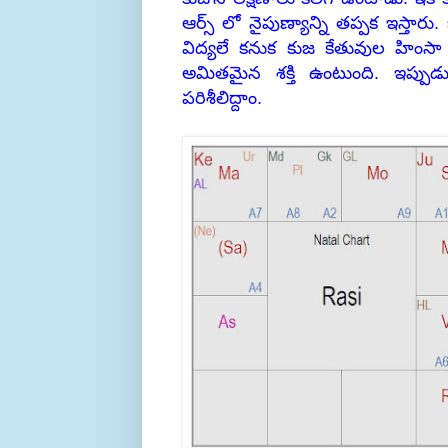
ఆర్స్ లో నైపుణ్యాన్ని తప్పక ఇస్తార
విద్యలే కనుక కుజ కేతువుల హింసా ప
అమితమైన శక్తి ఉంటుంది. ఇప్పుడ
పరిశీలిద్దాం.