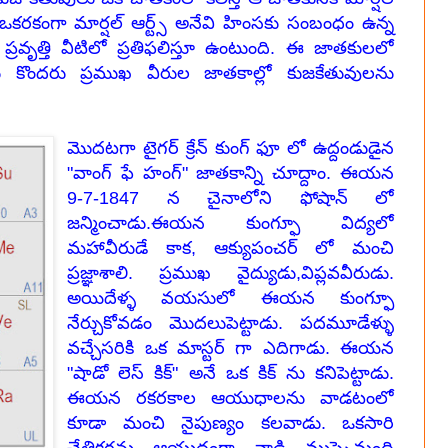
ు. ఒకరకంగా మార్షల్ ఆర్ట్స్ అనేవి హింసకు సంబంధం ఉన్న
్రవృత్తి వీటిలో ప్రతిఫలిస్తూ ఉంటుంది. ఈ జాతకులలో
ు కొందరు ప్రముఖ వీరుల జాతకాల్లో కుజకేతువులను
మొదటగా టైగర్ క్రేన్ కుంగ్ ఫూ లో ఉద్దండుడైన
"వాంగ్ ఫే హంగ్" జాతకాన్ని చూద్దాం. ఈయన
9-7-1847 న చైనాలోని ఫోషాన్ లో
జన్మించాడు.ఈయన కుంగ్ఫూ విద్యలో
మహావీరుడే కాక, ఆక్యుపంచర్ లో మంచి
ప్రజ్ఞాశాలి. ప్రముఖ వైద్యుడు,విప్లవవీరుడు.
అయిదేళ్ళ వయసులో ఈయన కుంగ్ఫూ
నేర్చుకోవడం మొదలుపెట్టాడు. పదమూడేళ్ళు
వచ్చేసరికి ఒక మాస్టర్ గా ఎదిగాడు. ఈయన
"షాడో లెస్ కిక్" అనే ఒక కిక్ ను కనిపెట్టాడు.
ఈయన రకరకాల ఆయుధాలను వాడటంలో
కూడా మంచి నైపుణ్యం కలవాడు. ఒకసారి