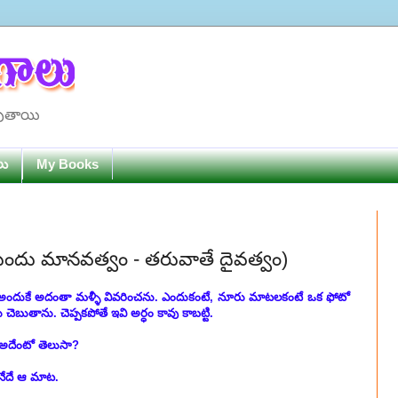
పుతాయి
లు
My Books
ుందు మానవత్వం - తరువాతే దైవత్వం)
! అందుకే అదంతా మళ్ళీ వివరించను. ఎందుకంటే, నూరు మాటలకంటే ఒక ఫోటో
 చెబుతాను. చెప్పకపోతే ఇవి అర్ధం కావు కాబట్టి.
. అదేంటో తెలుసా?
అనేదే ఆ మాట.