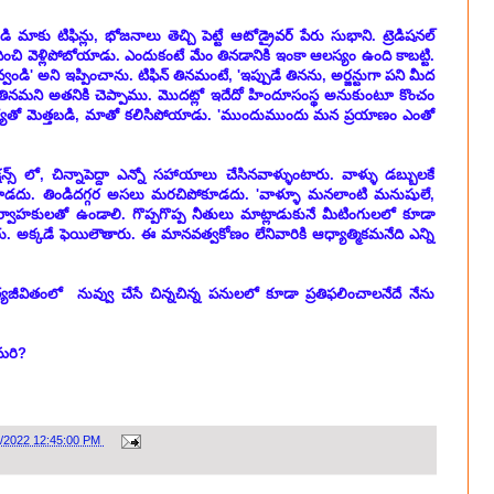
కు టిఫిన్లు, భోజనాలు తెచ్చి పెట్టే ఆటోడ్రైవర్ పేరు సుభాని. ట్రెడిషనల్
, దించి వెళ్లిపోబోయాడు. ఎందుకంటే మేం తినడానికి ఇంకా ఆలస్యం ఉంది కాబట్టి.
ి' అని ఇప్పించాను. టిఫిన్ తినమంటే, 'ఇప్పుడే తినను, అర్జన్టుగా పని మీద
ారిలో తినమని అతనికి చెప్పాము. మొదట్లో ఇదేదో హిందూసంస్థ అనుకుంటూ కొంచం
ర్యతో మెత్తబడి, మాతో కలిసిపోయాడు. 'ముందుముందు మన ప్రయాణం ఎంతో
స్ లో, చిన్నాపెద్దా ఎన్నో సహాయాలు చేసినవాళ్ళుంటారు. వాళ్ళు డబ్బులకే
కూడదు. తిండిదగ్గర అసలు మరచిపోకూడదు. 'వాళ్ళూ మనలాంటి మనుషులే,
్వాహకులతో ఉండాలి. గొప్పగొప్ప నీ
తు
లు మాట్లాడుకునే మీటింగులలో కూడా
 అక్కడే ఫెయిలౌతారు. ఈ మానవత్వకోణం లేనివారికి ఆధ్యాత్మికమనేది ఎన్ని
యజీవితంలో నువ్వు చేసే చిన్నచిన్న పనులలో కూడా ప్రతిఫలించాలనేదే నేను
మరి?
8/2022 12:45:00 PM