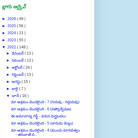
బ్లాగు ఆర్కైవ్
►
2026
( 49 )
►
2025
( 56 )
►
2024
( 21 )
►
2023
( 55 )
▼
2022
( 148 )
►
డిసెంబర్
( 13 )
►
నవంబర్
( 13 )
►
అక్టోబర్
( 24 )
►
సెప్టెంబర్
( 13 )
►
ఆగస్టు
( 15 )
►
జులై
( 7 )
▼
జూన్
( 16 )
మా ఆశ్రమం మొదలైంది - 7 (గురువు - సద్గురువు)
మా ఆశ్రమం మొదలైంది - 6 (సత్యాన్వేషణ)
ఈ అమావాస్య గిఫ్ట్ - వరుస దుర్ఘటనలు
మా ఆశ్రమం మొదలైంది - 5 (జారుడు మెట్లు)
మా ఆశ్రమం మొదలైంది - 4 (ముందు మానవత్వం
- తరువాతే ద...
మా ఆశ్రమం మొదలైంది - 3 (First day events)