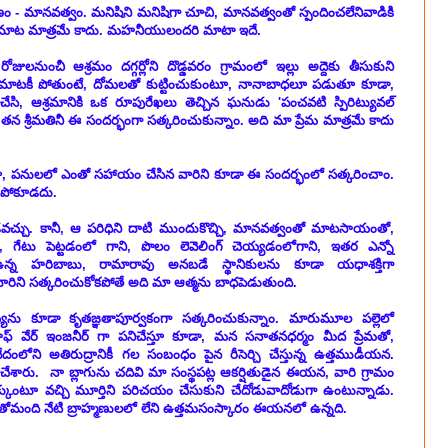
ం - మానవత్వం. మనిషిని మనిషిగా చూచి, మానవత్వంతో స్పందించలేనివాడికి
ది నామాట మాత్రమే కాదు. మహనీయులందరి మాటా ఇదే.
జులనుంచీ ఆశ్రమం దగ్గర్లోని దొడ్డవరం గ్రామంలో ఇల్లు అద్దెకు తీసుకుని
టమాటకీ పోతుంటే, దోమలతో కుట్టించుకుంటూ, నానాబాధలూ పడుతూ కూడా,
నిచేసి, ఆశ్రమానికి ఒక రూపురేఖలు తెచ్చిన ఘనుడు 'పంచవటి స్పిరిట్యువల్
, తన శ్రీమతినీ ఈ సందర్భంగా సత్కరించుకున్నాం. అది మా ప్రేమ మాత్రమే కాదు
, పనులలో ఎంతో సహాయం చేసిన వారిని కూడా ఈ సందర్భంలో సత్కరించాం.
ిపోకూడదు.
ండవచ్చు. కానీ, ఆ పరిధిని దాటి ముందుకొచ్చి, మానవత్వంతో మాటసాయంతో,
ాని, గేటు పెట్టడంలో గాని, పొలం లెవెలింగ్ చెయ్యడంలోగాని, ఇతర ఎన్నో
ఉన్న హరిబాబు, రామారావు అనబడే స్థానికులను కూడా యధాశక్తిగా
ారిని సత్కరించుకోకపోతే అది మా ఆత్మను బాధపెడుతుంది.
బయ్యను కూడా కృతజ్ఞతాపూర్వకంగా సత్కరించుకున్నాం. మారుమూల పల్లెలో
ాఫ్ వేర్ ఇంజనీర్ గా పనిచేస్తూ కూడా, మన సనాతనధర్మం మీద ప్రేమతో,
, వేదంలోని అతిరుద్రానికీ గల సంబంధం పైన రీసెర్చి చేస్తున్న ఉత్తముడీయన.
శారు. నా బ్లాగును చదివి మా సంస్థపట్ల ఆకర్షితుడైన ఈయన, వారి గ్రామం
దుక్కుంటూ వచ్చి మూర్తిని పరిచయం చేసుకుని చేదోడువాదోడుగా ఉంటున్నాడు.
మంది నేటి బ్రాహ్మణులలో లేని ఉత్తమసంస్కారం ఈయనలో ఉన్నది.