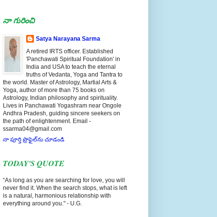
నా గురించి
Satya Narayana Sarma
A retired IRTS officer. Established
'Panchawati Spiritual Foundation' in
India and USA to teach the eternal
truths of Vedanta, Yoga and Tantra to
the world. Master of Astrology, Martial Arts &
Yoga, author of more than 75 books on
Astrology, Indian philosophy and spirituality.
Lives in Panchawati Yogashram near Ongole
Andhra Pradesh, guiding sincere seekers on
the path of enlightenment. Email -
ssarma04@gmail.com
నా పూర్తి ప్రొఫైల్‌ను చూడండి
TODAY'S QUOTE
“As long as you are searching for love, you will
never find it. When the search stops, what is left
is a natural, harmonious relationship with
everything around you." - U.G.