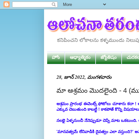
కనిపించని లోకాలను కళ్ళముందు నిలు
హోం
ఆధ్యాత్మికం
జ్యోతిషం
చురక
28, జూన్ 2022, మంగళవారం
మా ఆశ్రమం మొదలైంది - 4 (మ
ఆశ్రమం ప్రారంభ ఈవెంట్స్ ఫోటోలు చూశారు కదా 
ఎక్కువ చెబుతుంది కాబట్టి ! కాకపోతే కొన్ని విషయాలు
నలభై ఏళ్ళనుంచీ నేనెప్పుడూ చెప్పే మాట ఒకటుంది
'మానవత్వమే లేనివాడికి దైవత్వం ఎలా వస్తుంది?' 