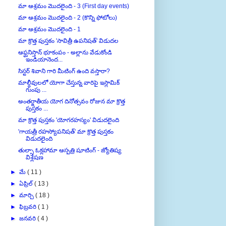
మా ఆశ్రమం మొదలైంది - 2 (కొన్ని ఫోటోలు)
మా ఆశ్రమం మొదలైంది - 1
మా క్రొత్త పుస్తకం 'సావిత్రీ ఉపనిషత్' విడుదల
ఆఫ్ఘనిస్తాన్ భూకంపం - అల్లాను వేడుకోండి
ఇండియానెంద...
సిస్టర్ శివాని గారి మీటింగ్ ఉంది వస్తారా?
మాల్దీవులలో యోగా చేస్తున్న వారిపై ఇస్లామిక్
గుంపు ...
అంతర్జాతీయ యోగ దినోత్సవం రోజున మా క్రొత్త
పుస్తకం ...
మా క్రొత్త పుస్తకం 'యోగరహస్యం' విడుదలైంది
'గాయత్రీ రహస్యోపనిషత్' మా క్రొత్త పుస్తకం
విడుదలైంది
తుల్సా ఓక్లహామా ఆస్పత్రి షూటింగ్ - జ్యోతిష్య
విశ్లేషణ
►
మే
( 11 )
►
ఏప్రిల్
( 13 )
►
మార్చి
( 18 )
►
ఫిబ్రవరి
( 1 )
►
జనవరి
( 4 )
►
2021
( 111 )