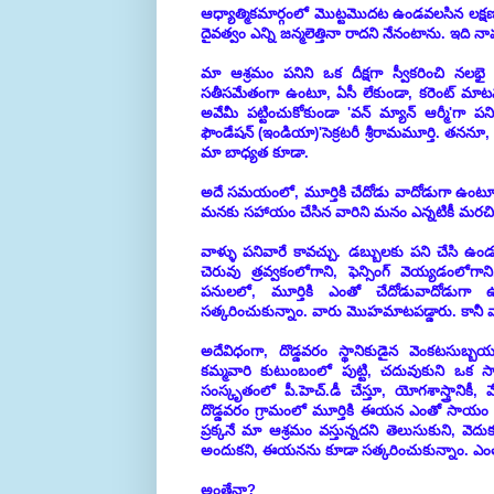
ఆధ్యాత్మికమార్గంలో మొట్టమొదట ఉండవలసిన లక్షణ
దైవత్వం ఎన్ని జన్మలెత్తినా రాదని నేనంటాను. ఇ
మా ఆశ్రమం పనిని ఒక దీక్షగా స్వీకరించి నలభై రో
సతీసమేతంగా ఉంటూ, ఏసీ లేకుండా, కరెంట్ మా
అవేమీ పట్టించుకోకుండా 'వన్ మ్యాన్ ఆర్మీ'గా ప
ఫౌండేషన్ (ఇండియా)'సెక్రటరీ శ్రీరామమూర్తి. తననూ
మా బాధ్యత కూడా.
అదే సమయంలో, మూర్తికి చేదోడు వాదోడుగా ఉంటూ
మనకు సహాయం చేసిన వారిని మనం ఎన్నటికీ మరచ
వాళ్ళు పనివారే కావచ్చు. డబ్బులకు పని చేసి ఉ
చెరువు త్రవ్వకంలోగాని, ఫెన్సింగ్ వెయ్యడంలోగ
పనులలో, మూర్తికి ఎంతో చేదోడువాదోడుగా 
సత్కరించుకున్నాం. వారు మొహమాటపడ్డారు. కానీ వ
అదేవిధంగా, దొడ్డవరం స్థానికుడైన వెంకటసుబ్
కమ్మవారి కుటుంబంలో పుట్టి, చదువుకుని ఒక స
సంస్కృతంలో పీ.హెచ్.డీ చేస్తూ, యోగశాస్త్రానికీ
దొడ్డవరం గ్రామంలో మూర్తికి ఈయన ఎంతో సాయం చే
ప్రక్కనే మా ఆశ్రమం వస్తున్నదని తెలుసుకుని, వె
అందుకని, ఈయనను కూడా సత్కరించుకున్నాం. ఎంతో
అంతేనా?