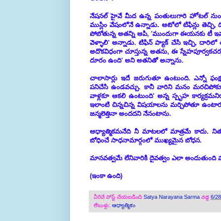
నేషనల్ హైవే మీద ఉన్న పంతులుగారి హోటల్ నుండి మా
ముస్లిం వేషంలోనే ఉన్నాడు. ఆటోలో టిఫిన్లు తెచ్చి
పోబోతున్న అతన్ని ఆపి, 'ముందుగా ఈయనకు టీ ఇవ్వండ
వెళ్ళాలి' అన్నాడు. టిఫిన్ ప్యాక్ చేసి ఇచ్చి, ద
అదొకవిధంగా చూస్తున్న అతను, ఈ స్నేహపూర్వకచ
దూరం ఉంది' అని అతనితో అన్నాను.
చాలాసార్లు ఇదే జరుగుతూ ఉంటుంది. ఎన్నో ఫంక్షన్
పనిచేసి ఉండవచ్చు. కానీ వారిని మనం మరచిపో
వాళ్లకూ ఆకలి ఉంటుంది' అన్న స్పృహ కార్యక్రమనిర
ఇలాంటి చిన్నచిన్న విషయాలను మర్చిపోతూ ఉంటారు.
జన్మలెత్తినా అందదని నేనంటాను.
ఆధ్యాత్మికమనేది నీ మాటలలో మాత్రమే కాదు. నిత్
బోధించే సాధనామార్గంలో ముఖ్యమైన బోధన.
మానవత్వమే లేనివారికి దైవత్వం ఎలా అందుతుంది 
(ఇంకా ఉంది)
వీరిచే పోస్ట్ చేయబడింది
Satya Narayana Sarma
వద్ద
6/2
లేబుళ్లు:
ఆధ్యాత్మికం