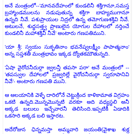
అనే మంత్రంలో--'మానవదేహంలో కుండలినీ శక్తిగానూ,సమస్త
బ్రహ్మాండములను నడుపుతున్న శక్తిగా బాహ్యముగానూ
ఉన్నది నీవే. పశుప్రాయుల నిద్రలో ఉన్న తమోగుణశక్తివి నీవే.
అటులనే, శుద్ధసత్త్వ ప్రాణులైన యోగుల దేహాలలో నర్తించే
కుండలినీ మహాశక్తివీ నీవే' అంటారు గణపతిముని.
'యా శ్రీ: స్వయం సుకృతినాం భవనేష్వలక్ష్మీం పాపాత్మనాం'
అన్న సప్తశతీ మంత్రభావం ఇక్కడ ద్యోతకమౌతున్నది.
'ఏషా వైరోచనీదుర్గా జ్వలన్తీ తపసా పరా' అనే మంత్రంలో --
'తపస్వుల దేహాలలో ప్రజ్వరిల్లే వైరోచనీదుర్గా స్వరూపానివి
నీవే'- అంటారు గణపతి ముని.
ఆ ఆలయానికి వెళ్ళే దారిలోనే చెట్టుక్రింద కాళికామాత విగ్రహం
ఒకటి ఉన్నది.మొన్నమొన్నటి వరకూ అది వధ్యస్థలి అనీ
అక్కడ బలులు ఇచ్చేవారనీ తెలిసింది.ఇప్పటికీ ఏడాదికి
ఒకసారి అక్కడ బలి ఇస్తారట.
అదేరోజున ఛిన్నమస్తా అమ్మవారి జయంతి(వైశాఖ శుక్ల