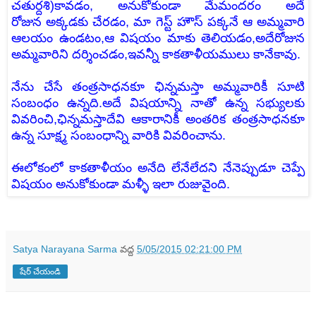
చతుర్దశి)కావడం,
అనుకోకుండా
మేమందరం అదే
రోజున అక్కడకు చేరడం, మా గెస్ట్ హౌస్ పక్కనే ఆ అమ్మవారి
ఆలయం ఉండటం,ఆ విషయం మాకు తెలియడం,అదేరోజున
అమ్మవారిని దర్శించడం,ఇవన్నీ కాకతాళీయములు కానేకావు.
నేను చేసే తంత్రసాధనకూ ఛిన్నమస్తా అమ్మవారికీ సూటి
సంబంధం ఉన్నది.అదే విషయాన్ని నాతో ఉన్న సభ్యులకు
వివరించి,ఛిన్నమస్తాదేవి ఆకారానికీ అంతరిక తంత్రసాధనకూ
ఉన్న సూక్ష్మ సంబంధాన్ని వారికి వివరించాను.
ఈలోకంలో కాకతాళీయం అనేది లేనేలేదని నేనెప్పుడూ చెప్పే
విషయం అనుకోకుండా మళ్ళీ ఇలా రుజువైంది.
Satya Narayana Sarma
వద్ద
5/05/2015 02:21:00 PM
షేర్ చేయండి