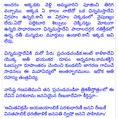
అందరం అక్కడకు వెళ్లి అమ్మవారిని పూజించి తిరిగి
వచ్చాము. అక్కడ ఏ కాలం నాటిదో ఒక ఛిన్నమస్తాదేవి
విగ్రహం ఉన్నది.కానీ ఆ విగ్రహం చెక్కడంలో నైపుణ్యం
లేదు.ఏదో పల్లెటూరి శిల్పులు చెక్కినట్లు మోటుగా
ఉన్నది.సాధారణంగా ఛిన్నమస్తాదేవి పాదాలదగ్గర రతిక్రీడలో
ఉన్న రతీ మన్మధుల మూర్తులు ఉండాలి.కానీ ఇక్కడ అవి
లేవు.
ఛిన్నమస్తాదేవికి మరో పేరు ప్రచండచండిక.అంటే కాళికాదేవి
యొక్క అతి భయంకర రూపం అన్నమాట.కామశక్తిని
ఓజస్సుగా రూపాంతరం చెందించి కుండలినీ జాగరణ గావించే
సాధనలు ఈ మహావిద్యలో అంతర్భాగములు. ఇదొక అతి
రహస్య తంత్రవిద్య.
వాసిష్ఠ గణపతిముని తన 'ప్రచండచండికా త్రిశతీస్తోత్రం'లో ఈ
దేవిని పరశురామ జననియైన రేణుకాదేవిగా కీర్తిస్తూ--
'అమితవిక్రమే జయజయాంబికే
పరశుధారిణీ జనని రేణుకే
వినతపాలికే ధరణికాళికే
జనపతి ద్విషో జనని పాహిమాం'