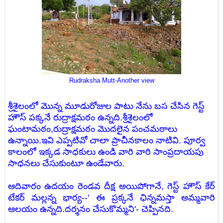
Rudraksha Mutt-Another view
శ్రీశైలంలో మొన్న మూడురోజుల పాటు నేను బస చేసిన గెస్ట్
హౌస్ పక్కనే రుద్రాక్షమఠం ఉన్నది.శ్రీశైలంలో
ఘంటామఠం,రుద్రాక్షమఠం మొదలైన
పంచమఠాలు
ఉన్నాయి.ఇవి ఎప్పటివో చాలా ప్రాచీనకాలం నాటివి. పూర్వ
కాలంలో ఇక్కడ సాధకులు ఉండి వారి వారి సాంప్రదాయపు
సాధనలు చేసుకుంటూ ఉండేవారు.
ఆదివారం ఉదయం రెండవ దీక్ష అయిపోగానే, గెస్ట్ హౌస్ కేర్
టేకర్ మల్లన్న భార్య--' ఈ ప్రక్కనే ఛిన్నమస్తా అమ్మవారి
ఆలయం ఉన్నది.దర్శనం చేసుకొమ్మని'- చెప్పినది.