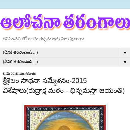
కనిపించని లోకాలను కళ్ళముందు నిలుపుతాయి
▼
▼
5, మే 2015, మంగళవారం
శ్రీశైలం సాధనా సమ్మేళనం-2015
విశేషాలు(రుద్రాక్ష మఠం - ఛిన్నమస్తా జయంతి)