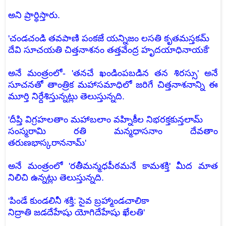
అని ప్రార్ధిస్తారు.
'చండచండి తవపాణి పంకజే యన్నిజం లసతి కృతమస్తకమ్
దేవి సూచయతి చిత్తనాశనం తత్తవేంద్ర హృదయాధినాయకే'
అనే మంత్రంలో- 'తనచే ఖండింపబడిన తన శిరస్సు' అనే
సూచనతో తాంత్రిక మహాసమాధిలో జరిగే చిత్తనాశనాన్ని ఈ
మూర్తి నిర్దేశిస్తున్నట్లు తెలుస్తున్నది.
'దీప్తి విగ్రహలతాం మహాబలాం వహ్నికీల నిభరక్తకున్తలామ్
సంస్మరామి రతి మన్మధాసనాం దేవతాం
తరుణభాస్కరాననామ్'
అనే మంత్రంలో 'రతీమన్మధపీఠమనే కామశక్తి' మీద మాత
నిలిచి ఉన్నట్లు తెలుస్తున్నది.
'పిండే కుండలినీ శక్తి: సైవ బ్రహ్మాండచాలికా
నిద్రాతి జడదేహేషు యోగిదేహేషు ఖేలతి'