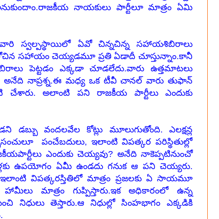
 అనుకుందాం.రాజకీయ నాయకులు పార్టీలూ మాత్రం ఏమి
ారి స్వల్పస్థాయిలో ఏవో చిన్నచిన్న సహాయశిబిరాలు
ిన సహాయం చెయ్యడమూ ప్రతి ఏడాదీ చూస్తున్నాం.కానీ
శిబిరాలు పెట్టడం ఎక్కడా చూడలేదు.వారు ఉత్తమాటలు
 అనేది నాప్రశ్న.ఈ మధ్య ఒక టీవీ చానల్ వారు తుఫాన్
ి చేశారు. అలాంటి పని రాజకీయ పార్టీలు ఎందుకు
డని డబ్బు వందలవేల కోట్లు మూలుగుతోంది. ఎలక్షన్ల
చులూ పంచేబదులు, ఇలాంటి విపత్కర పరిస్థితుల్లో
కీయపార్టీలు ఎందుకు చెయ్యవు? అనేది నాకెప్పటినుంచో
ళ్లకు ఉపయోగం ఏమీ ఉండదు గనుక ఆ పని చెయ్యరు.
 ఇలాంటి విపత్కరస్తితిలో మాత్రం ప్రజలకు ఏ సాయమూ
మీలు మాత్రం గుప్పిస్తారు.
ఇక అధికారంలో ఉన్న
 నుంచి నిధులు తెస్తారు.ఆ నిధుల్లో సింహభాగం ఎక్కడికి
.