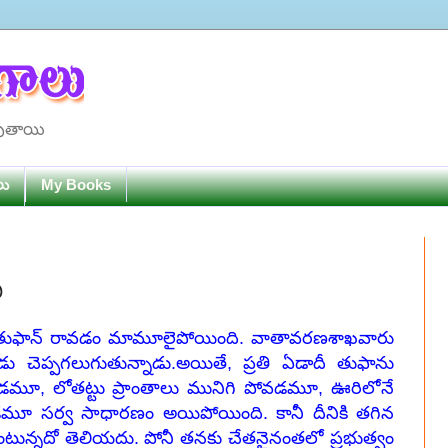
పుతాయి
లు
My Books
ి
ోనూ తుఫాన్ రావడం మామూలైపోయింది. వాతావరణశాఖవారు
ుడు చెప్పగలుగుతున్నాడు.అయితే, ప్రతి ఏడాదీ తుఫాను
ూ, లోతట్టు ప్రాంతాలు మునిగి పోవడమూ, ఊరిలోనే
ూ సర్వ సాధారణం అయిపోయింది. కానీ దీనికి తగిన
ుంటున్నదో తెలియదు. పోనీ తనకు చేతనైనంతలో ప్రభుత్వం