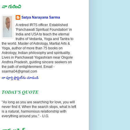
నా గురించి
Satya Narayana Sarma
A retired IRTS officer. Established
'Panchawati Spiritual Foundation' in
India and USA to teach the eternal
truths of Vedanta, Yoga and Tantra to
the world. Master of Astrology, Martial Arts &
Yoga, author of more than 75 books on
Astrology, Indian philosophy and spirituality.
Lives in Panchawati Yogashram near Ongole
Andhra Pradesh, guiding sincere seekers on
the path of enlightenment. Email -
ssarma04@gmail.com
నా పూర్తి ప్రొఫైల్‌ను చూడండి
TODAY'S QUOTE
“As long as you are searching for love, you will
never find it. When the search stops, what is left
is a natural, harmonious relationship with
everything around you." - U.G.