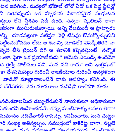
ఘటన జరిగింది. మధ్యలో భోపాల్ లోనో ఏదో ఒక పెద్ద స్టేషన్లో
ందామని దిగినప్పుడు ఒక హృదయ విదారకమైన సంఘటన
లు లేని స్త్రీశవం పడి ఉంది. సన్నగా స్కెలిటన్ లాగా
గా ముసురుతున్నాయి. అన్ని వేలమందీ ఆ ప్లాట్ఫారం
 చూడనట్లుగా నటిస్తూ వెళ్లి టిఫిన్లు కొనుక్కోచ్చుకుని
పట్టించుకోవడం లేదు.ఆ శవాన్ని చూడలేక వెనక్కితిరిగి నా
ప్పటి తీసి ట్రెయిన్ దిగి ఆ శవానికి కప్పివస్తుంటే నన్నొక
మంతా. పైగా ఒక ప్రయాణీకుడు " ఆమెకు ఎయిడ్స్ ఉందేమో
ది రైల్వే పోలీసుల పని. మన పని కాదు" అని ఇంగ్లీషులో
ాకా దేశసమస్యల గురించీ రాజకీయాల గురించీ అనర్గళంగా
పైన వాడితో మాట్లాడాలంటేనే నాకు అసహ్యం కలిగింది. ఈ
 చేరేవరకూ నేను మామూలు మనిషిని కాలేకపోయాను.
 మనది.శవాలమీద డబ్బులేరుకునే నాయకులూ అధికారులూ
డుతుందని ఊహించడమే తప్పు.మంచివాళ్ళు అసలు లేరా?
నుమానం చదివేవారికి రావచ్చు. కనిపించారు. మన చుట్టూ
ి సంఖ్య అతిస్వల్పం. సముద్రంలో కాకిరెట్ట లాగా, నల్లటి
ిచుక్కలాగా ఉంది మన సమాజంలో హృదయమున్న మంచివాళ్ళ