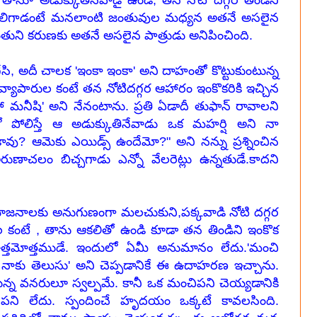
నూ అడుక్కుతినేవాడై ఉండీ, తన నోటి దగ్గర తిండిని
్వగలిగాడంటే మనలాంటి జంతువుల మధ్యన అతనే అసలైన
ుని కరుణకు అతనే అసలైన పాత్రుడు అనిపించింది.
గేసి, అదీ చాలక 'ఇంకా ఇంకా' అని దాహంతో కొట్టుకుంటున్న
్యాపారుల కంటే తన నోటిదగ్గర ఆహారం ఇంకొకరికి ఇచ్చిన
మనీషి' అని నేనంటాను. ప్రతి ఏడాదీ తుఫాన్ రావాలని
 పోలిస్తే ఆ అడుక్కుతినేవాడు ఒక మహర్షి అని నా
ావు? ఆమెకు ఎయిడ్స్ ఉందేమో?" అని నన్ను ప్రశ్నించిన
ే అరుణాచలం బిచ్చగాడు ఎన్నో వేలరెట్లు ఉన్నతుడే.కాదని
రయోజనాలకు అనుగుణంగా మలచుకుని,పక్కవాడి నోటి దగ్గర
 కంటే , తాను ఆకలితో ఉండి కూడా తన తిండిని ఇంకొక
ఉత్తమోత్తముడే. ఇందులో ఏమీ అనుమానం లేదు.'మంచి
ాకు తెలుసు' అని చెప్పడానికే ఈ ఉదాహరణ ఇచ్చాను.
ున్న వనరులూ స్వల్పమే. కానీ ఒక మంచిపని చెయ్యడానికి
పని లేదు. స్పందించే హృదయం ఒక్కటే కావలసింది.