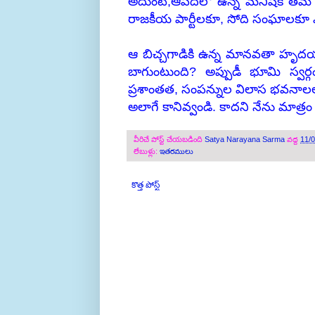
అదుంటే,ఆపదలో ఉన్న మనిషికి
తమ 
రాజకీయ పార్టీలకూ, సోది సంఘాలకూ ఎం
ఆ బిచ్చగాడికి ఉన్న మానవతా హృదయం
బాగుంటుంది? అప్పుడీ భూమి స్వ
ప్రశాంతత, సంపన్నుల విలాస భవనాల
అలాగే కానివ్వండి. కాదని నేను మాత
వీరిచే పోస్ట్ చేయబడింది
Satya Narayana Sarma
వద్ద
11/
లేబుళ్లు:
ఇతరములు
కొత్త పోస్ట్