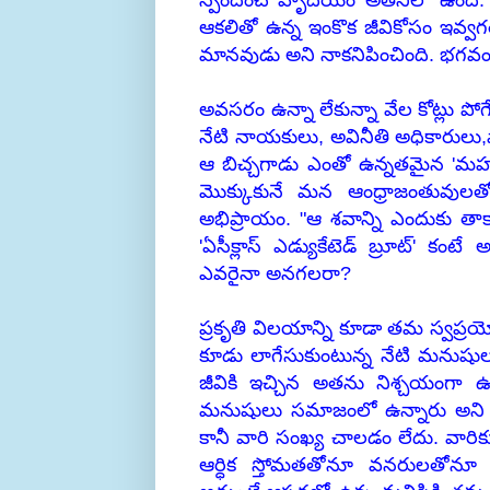
స్పందించే హృదయం అతనిలో ఉంది. తా
ఆకలితో ఉన్న ఇంకొక జీవికోసం ఇవ
మానవుడు అని నాకనిపించింది. భగవంత
అవసరం ఉన్నా లేకున్నా వేల కోట్లు పో
నేటి నాయకులు, అవినీతి అధికారులు,వ
ఆ బిచ్చగాడు ఎంతో ఉన్నతమైన 'మహా 
మొక్కుకునే మన ఆంధ్రాజంతువులతో
అభిప్రాయం. "ఆ శవాన్ని ఎందుకు తాక
'ఏసీక్లాస్ ఎడ్యుకేటెడ్ బ్రూట్' కంట
ఎవరైనా అనగలరా?
ప్రకృతి విలయాన్ని కూడా తమ స్వప్
కూడు లాగేసుకుంటున్న నేటి మనుషుల
జీవికి ఇచ్చిన అతను నిశ్చయంగా 
మనుషులు సమాజంలో ఉన్నారు అని న
కానీ వారి సంఖ్య చాలడం లేదు. వారిక
ఆర్ధిక స్తోమతతోనూ వనరులతోనూ 