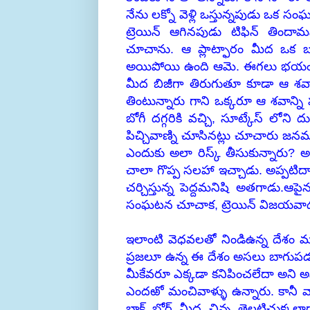
నేను లక్నో వెళ్లి ఒస్తున్నపుడు ఒక సం
ట్రెయిన్ ఆగినపుడు టిఫిన్ తి
చూచాను. ఆ ప్లాట్ఫారం మీద ఒక బట్ట
అయిపోయి ఉంది ఆమె. ఈగలు భయంకరం
మీద బిజీగా తిరుగుతూ కూడా ఆ శవాన్ని
తింటున్నారు గాని ఒక్కరూ ఆ శవాన్ని 
బోగీ దగ్గరికి వచ్చి, సూట్కేస్ లోని దు
పిచ్చివాణ్ని చూసినట్లు చూచారు జన
ఎందుకు అలా రిస్క్ తీసుకున్నారు? అ
చాలా గొప్ప సలహా ఇచ్చాడు. అప్పటిద
చర్చిస్తున్న పెద్దమనిషి అతగాడు.ఆ
సంఘటన చూచాక, ట్రెయిన్ విజయవాడ
ఇలాంటి వెధవలతో నిండిఉన్న దేశం
ప్రజలూ ఉన్న ఈ దేశం అసలు బాగుప
మీకేవరూ ఎక్కడా కనిపించలేదా అని అ
ఎందఱో మంచివాళ్ళు ఉన్నారు. కానీ వార
బ్లాక్ బోర్డ్ మీద చిన్న తెల్లట