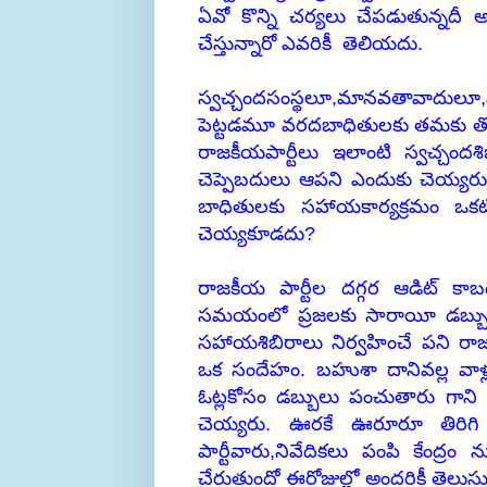
ఏవో కొన్ని చర్యలు చేపడుతున్నదీ
చేస్తున్నారో ఎవరికీ తెలియదు.
స్వచ్చందసంస్థలూ,మానవతావాదులూ,వ
పెట్టడమూ వరదబాధితులకు తమకు తోచ
రాజకీయపార్టీలు ఇలాంటి స్వచ్చంద
చెప్పెబదులు ఆపని ఎందుకు చెయ్యరు
బాధితులకు సహాయకార్యక్రమం ఒకట
చెయ్యకూడదు?
రాజకీయ పార్టీల దగ్గర ఆడిట్ కాబ
సమయంలో ప్రజలకు సారాయీ డబ్బుసం
సహాయశిబిరాలు నిర్వహించే పని రాజ
ఒక సందేహం. బహుశా దానివల్ల వా
ఓట్లకోసం డబ్బులు పంచుతారు గాని
చెయ్యరు. ఊరకే ఊరూరూ తిరిగి హా
పార్టీవారు,నివేదికలు పంపి కేంద్రం
చేరుతుందో ఈరోజుల్లో అందరికీ తెలుసు