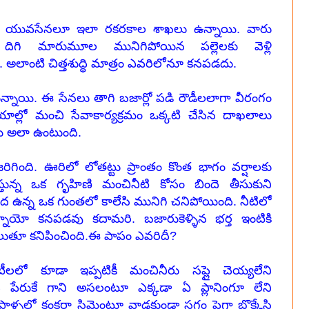
ూ, యువసేనలూ ఇలా రకరకాల శాఖలు ఉన్నాయి. వారు
ిగి మారుమూల మునిగిపోయిన పల్లెలకు వెళ్లి
 అలాంటి చిత్తశుద్ధి మాత్రం ఎవరిలోనూ కనపడదు.
్నాయి. ఈ సేనలు తాగి బజార్లో పడి రౌడీలలాగా వీరంగం
ల్లో మంచి సేవాకార్యక్రమం ఒక్కటి చేసిన దాఖలాలు
యి అలా ఉంటుంది.
ంది. ఊరిలో లోతట్టు ప్రాంతం కొంత భాగం వర్షాలకు
్తున్న ఒక గృహిణి మంచినీటి కోసం బిందె తీసుకుని
ీద ఉన్న ఒక గుంతలో కాలేసి మునిగి చనిపోయింది. నీటిలో
్నాయో కనపడవు కదామరి. బజారుకెళ్ళిన భర్త ఇంటికి
ేలుతూ కనిపించింది.ఈ పాపం ఎవరిదీ?
ిటీలలో కూడా ఇప్పటికీ మంచినీరు సప్లై చెయ్యలేని
నేది పేరుకే గాని అసలంటూ ఎక్కడా ఏ ప్లానింగూ లేని
ళ్ళలో కంకరా సిమెంటూ వాడకుండా సగం పైగా బొక్కేసి