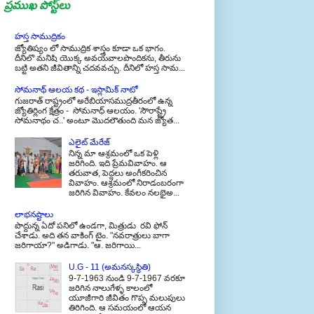
ప్రముఖ పోస్ట్‌లు
హస్త సాముద్రికం
జ్యోతిష్యం లో సాముద్రిక శాస్త్రం కూడా ఒక భాగం.
దీనిలొ మనిషి యొక్క అవయవాలపొందికను, తీరును
బట్టి అతని జీవితాన్ని చదవవచ్చు. దీనిలో హస్త సామ...
సోమనాథ్ ఆలయ కథ - ఇస్లామిక్ నాటో
గుజరాత్ రాష్ట్రంలో అరేబియాసముద్రతీరంలో ఉన్న
జ్యోతిర్లింగ క్షేత్రం - సోమనాధ్ ఆలయం. 'సౌరాష్ట్రే
సోమనాథం చ..' అంటూ మొదలౌతుంది మన జ్యోత...
ఎలైట్ మేరేజ్
నిన్న మా ఆశ్రమంలో ఒక పెళ్లి
జరిగింది. ఇది ప్రేమవివాహం. ఆ
తరువాత, పెద్దలు అంగీకరించిన
వివాహం. ఆశ్రమంలో నిరాడంబరంగా
జరిగిన వివాహం. కేవలం నలభైఅ...
లాభనష్టాలు
పొద్దున్న ఏదో పనిలో ఉండగా, మిత్రుడు రవి ఫోన్
చేశాడు. అది తన వాకింగ్ టైం. "నవరాత్రులు బాగా
జరిగాయా?" అడిగాడు. "ఆ. జరిగాయి...
U.G - 11 (అమనస్కస్థితి)
9-7-1963 నుండి 9-7-1967 వరకూ
జరిగిన నాలుగేళ్ళ కాలంలో
యూజీగారి జీవితం గొప్ప మలుపులు
తిరిగింది. ఆ సమయంలో ఆయన