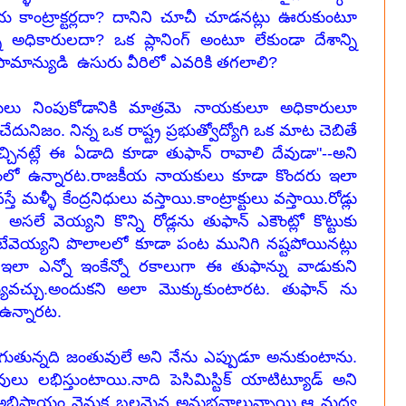
జకీయ కాంట్రాక్టర్లదా? దానిని చూచీ చూడనట్లు ఊరుకుంటూ
అధికారులదా? ఒక ప్లానింగ్ అంటూ లేకుండా దేశాన్ని
సామాన్యుడి ఉసురు వీరిలో ఎవరికి తగలాలి?
ులు నింపుకోడానికి మాత్రమె నాయకులూ అధికారులూ
నిజం. నిన్న ఒక రాష్ట్ర ప్రభుత్వోద్యోగి ఒక మాట చెబితే
చ్చినట్లే ఈ ఏడాది కూడా తుఫాన్ రావాలి దేవుడా"--అని
భుత్వంలో ఉన్నారట.రాజకీయ నాయకులు కూడా కొందరు ఇలా
మళ్ళీ కేంద్రనిధులు వస్తాయి.కాంట్రాక్టులు వస్తాయి.రోడ్లు
అసలే వెయ్యని కొన్ని రోడ్లను తుఫాన్ ఎకౌంట్లో కొట్టుకు
ేవెయ్యని పొలాలలో కూడా పంట మునిగి నష్టపోయినట్లు
 ఇలా ఎన్నో ఇంకేన్నో రకాలుగా ఈ తుఫాన్ను వాడుకుని
్యవచ్చు.అందుకని అలా మొక్కుకుంటారట. తుఫాన్ ను
 ఉన్నారట.
ున్నది జంతువులే అని నేను ఎప్పుడూ అనుకుంటాను.
లు లభిస్తుంటాయి.నాది పెసిమిస్టిక్ యాటిట్యూడ్ అని
ఈ అభిప్రాయం వెనుక బలమైన అనుభవాలున్నాయి.ఆ మధ్య