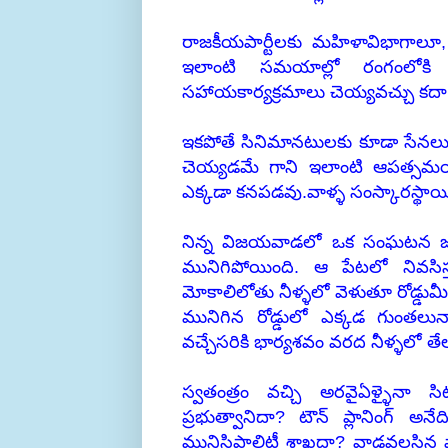
రాజకీయపార్టీలకు మహిళావిభాగాల
ఇలాంటి సమయాల్లో రంగంలోకి ద
సహాయకార్యక్రమాలు చెయ్యవచ్చు కదా.
ఇకపోతే సినిమానటులకు కూడా సేనలున
చెయ్యడమే గాని ఇలాంటి ఆపత్సమయా
ఎక్కడా కనపడవు.వాళ్ళ సంస్కారస్థా
నిన్న విజయవాడలో ఒక సంఘటన జరిగి
మునిగిపోయింది. ఆ పేటలో నివసిస
మోకాలిలోతు నీళ్ళలో వెళుతూ రోడ్డుమ
మునిగిన రోడ్డులో ఎక్కడ గుంతలున
వచ్చేసరికి భార్యశవం వరద నీళ్ళలో త
స్వతంత్రం వచ్చి అరవైఏళ్ళైనా స
ప్రభుత్వానిదా? టౌన్ ప్లానింగ్ అ
మునిసిపాలిటీ శాఖదా? వాడవలసిన పా