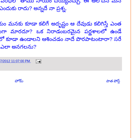
పరిధిలో తాము
సాయం చెయ్యవచ్చు. ఈ ఆలోచన మన
దుకు రాదు? అన్నదే నా ప్రశ్న.
 మనకు కూడా కలిగే అదృష్టం ఆ దేవుడు కలిగిస్తే ఎంత
ర్గంగా మారదూ? ఒక నిరాడంబరమైన పర్ణశాలలో ఉండే
లో కూడా ఉండాలని ఆశించడం నాదే పొరపాటంటారా? సరే
్రం ఎలా అనగలను?
07/2012 11:07:00 PM
హోమ్
పాత పోస్ట్