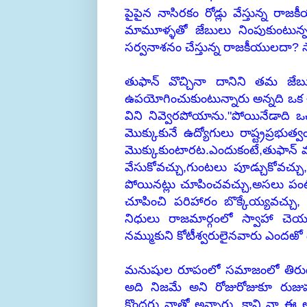
పైపైన నాసిరకం రోడ్లు వేస్తున్న రా
మామూళ్ళతో జేబులు నింపుకుంటున్న 
సర్వనాశనం చేస్తున్న రాజకీయులదా? 
తుఫాన్ వొచ్చినా దానిని తమ జేబ
ఉపయోగించుకుంటున్నారు అన్నది ఒక చేదు
విని నివ్వెరపోయాను."పోయినేడాది ఒ
మొక్కుకునే ఉద్యోగులు రాష్ట్రప్ర
మొక్కుకుంటారట.ఎందుకంటే,తుఫాన్ వస్తే 
వేసుకోవచ్చు,గుంటలు పూడ్చుకోవచ్చు, 
పోయినట్లు చూపించవచ్చు,అసలు పంట
చూపించి పరిహారం బొక్కేయ్యవచ్చు,
నిధులు రాజమార్గంలో స్వాహా చెయ
నమ్ముకుని కోటీశ్వరులైనవారు ఎందఱో
మనుషుల రూపంలో సమాజంలో తిరుగుత
అది నిజమే అని రోజురోజుకూ రుజువు
కొందరు నాతో అన్నారు. కాని నా 