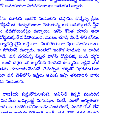
కులే' అనుకుంటూ సజీవశవాలుగా బతుకుతున్నారు.
నేను చూచిన ఇంకొక సంఘటన చెప్తాను. కొన్నేళ్ళ క్రితం
్డుమీద ఈడ్చుకుంటూ వెళుతున్న ఒక అడుక్కుతినే స్త్రీని
 పడిపోయినట్లు ఉన్నాయి. ఆమె కొంత దూరం అలా
 రోడ్డుపక్కనే పడిపోయింది. మొఖం చూస్తే,తిండి తిని కనీసం
 మర్యాదస్తులైన భక్తులూ నగరపౌరులూ షరా మామూలుగా
లా పోతూనే ఉన్నారు. ఇంతలో ఇంకొక సాధువు ఆ దారిన
. తన దగ్గరున్న చిల్లర పోగేసి రోడ్డుపక్క బండి దగ్గర
దే బండి దగ్గర ఒక బల్లమీద కూచుని ఉన్నాను. ఇడ్లీని నోటి
ి అతను చూచాడు.వెంటనే చెమర్చిన కళ్ళతో "భగవంతుడా
టూ తన చేతిలోని ఇడ్లీలు ఆమెకు ఇచ్చి తనదారిన తాను
చూచిన సంఘటన.
రాజకీయ కుష్టురోగులకంటే, అవినీతి కేన్సర్ ముదిరిన
 పదివేలు ఖర్చుపెట్టే మనుషుల కంటే, ఎంతో ఉన్నతంగా
డు నా కంటికి కనిపించాడు.ఎందుకంటే, ఎందరిలోనో లేని