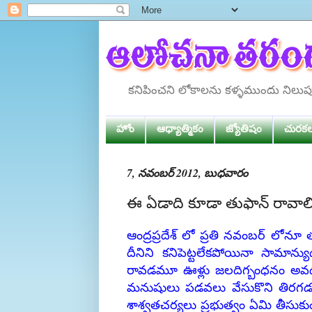
కనిపించని లోకాలను కళ్ళముందు నిలు
హోం
ఆధ్యాత్మికం
జ్యోతిషం
చురక
7, నవంబర్ 2012, బుధవారం
ఈ ఏడాది కూడా తుఫాన్ రావాల
ఆంద్రప్రదేశ్ లో ప్రతి నవంబర్ ల
దీనిని కనిపెట్టలేకపోయినా సామాన్య
రావడమూ ఊళ్లు జలదిగ్బంధనం అవడమ
మనుషులు పడవలు వేసుకొని తిరగడమ
శాశ్వతచర్యలు ప్రభుత్వం ఏమి తీసుక