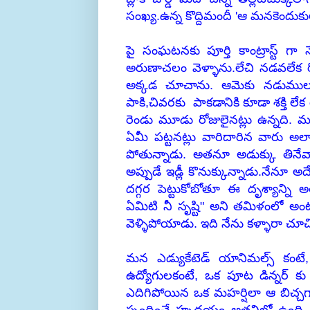
సంఖ్య.ఉన్న కొద్దిమందీ 'ఆ మనకెందు
పై సంఘటనకు పూర్తి కాంట్రాస్ట్ గా 
అరుణాచలం వెళ్ళాను.లేచి నడవలేక రోడ
అక్కడ చూచాను. ఆమెకు నడుములు
పాకి,చివరకు పాకడానికి కూడా శక్తి లేక
రెండు మూడు రోజులైనట్లు ఉన్నది.
ఏమీ పట్టనట్లు వారిదారిన వారు అ
పోతున్నాడు. అతనూ అడుక్కు తినేవాడే
అప్పుడే ఇడ్లీ కొనుక్కున్నాడు.నేనూ అ
దగ్గర పెట్టుకోబోతూ ఈ దృశ్యాన్న
ఏమిటి నీ సృష్టి" అని తమిళంలో అం
వెళ్ళిపోయాడు. ఇది నేను కళ్ళారా 
మన ఎడ్యుకేటెడ్ యానిమల్స్ కంటే, 
ఉద్యోగులకంటే, ఒక పూట డిన్నర్ కు
ఎదిగిపోయిన ఒక మహర్షిలా ఆ బిచ్చగా