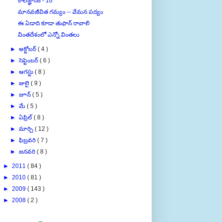
కాలజ్ఞానం - 16
మానవజీవిత గమ్యం -- వేమన పద్యం
ఈ ఏడాది కూడా తుఫాన్ రావాలి
వింతదేశంలో ఎన్నో వింతలు
►
అక్టోబర్
( 4 )
►
సెప్టెంబర్
( 6 )
►
ఆగస్టు
( 8 )
►
జులై
( 9 )
►
జూన్
( 5 )
►
మే
( 5 )
►
ఏప్రిల్
( 8 )
►
మార్చి
( 12 )
►
ఫిబ్రవరి
( 7 )
►
జనవరి
( 8 )
►
2011
( 84 )
►
2010
( 81 )
►
2009
( 143 )
►
2008
( 2 )