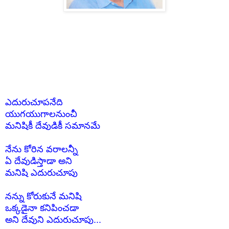
ఎదురుచూపనేది
యుగయుగాలనుంచీ
మనిషికీ దేవుడికీ సమానమే
నేను కోరిన వరాలన్నీ
ఏ దేవుడిస్తాడా అని
మనిషి ఎదురుచూపు
నన్ను కోరుకునే మనిషి
ఒక్కడైనా కనిపించడా
అని దేవుని ఎదురుచూపు...