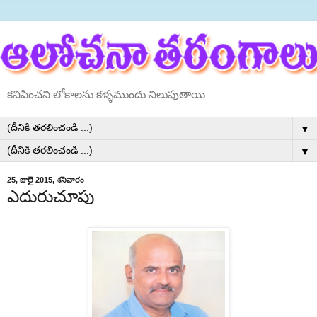
కనిపించని లోకాలను కళ్ళముందు నిలుపుతాయి
▼
▼
25, జులై 2015, శనివారం
ఎదురుచూపు