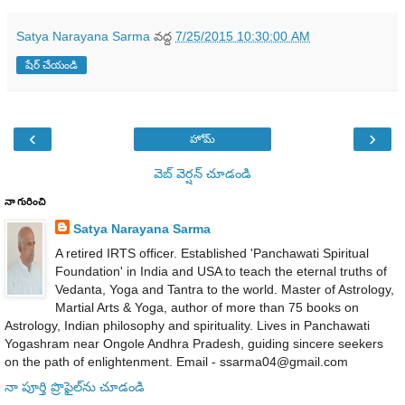
Satya Narayana Sarma
వద్ద
7/25/2015 10:30:00 AM
షేర్ చేయండి
‹
›
హోమ్
వెబ్ వెర్షన్‌ చూడండి
నా గురించి
Satya Narayana Sarma
A retired IRTS officer. Established 'Panchawati Spiritual
Foundation' in India and USA to teach the eternal truths of
Vedanta, Yoga and Tantra to the world. Master of Astrology,
Martial Arts & Yoga, author of more than 75 books on
Astrology, Indian philosophy and spirituality. Lives in Panchawati
Yogashram near Ongole Andhra Pradesh, guiding sincere seekers
on the path of enlightenment. Email - ssarma04@gmail.com
నా పూర్తి ప్రొఫైల్‌ను చూడండి