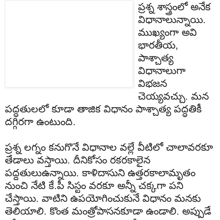
ప్రశ్న శాస్త్రంలో అనేక
విధానాలున్నాయి.
ముఖ్యంగా అవి
భారతీయ,
పాశ్చాత్య
విధానాలుగా
విభజన
చెయ్యవచ్చు. మన
పద్ధతులలో కూడా తాజిక విధానం పాశ్చాత్య పద్ధతికీ
దగ్గిరగా ఉంటుంది.
ప్రశ్న లగ్నం కనుగొనే విధానాల వల్లే వీటిలో చాలావరకూ
తేడాలు వస్తాయి. దీనికోసం రకరకాలైన
పద్దతులుఉన్నాయి. కాళిదాసుని ఉత్తరకాలామృతం
నుంచి నేటి కే.పీ సిస్టం వరకూ అన్నీ చక్కగా పని
చేస్తాయి. వాటిని ఉపయోగించుకునే విధానం మనకు
తెలియాలి. కొంత మంత్రోపాసనకూడా ఉండాలి. అప్పుడే