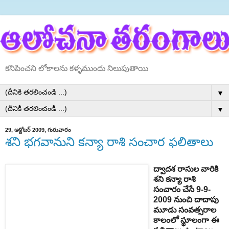
కనిపించని లోకాలను కళ్ళముందు నిలుపుతాయి
▼
▼
29, అక్టోబర్ 2009, గురువారం
శని భగవానుని కన్యా రాశి సంచార ఫలితాలు
ద్వాదశ
రాసుల
వారికి
శని
కన్యా
రాశి
సంచారం
చేసే
9-9-
2009
నుంచి
దాదాపు
మూడు
సంవత్సరాల
కాలంలో
స్థూలంగా
ఈ