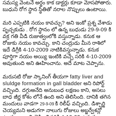
సమస్య
వెంటనే
అర్థం
కాక
డాక్టర్లు
కూడా
మోసపోతారు
.
బుధుని
రోగ స్థాన స్థితితో
నరాల
నొప్పులు
ఉంటాయి
.
మరి
ఎప్పటికి
నయం
కావచ్చు
?
అని
ఇంకో
ప్రశ్న వేశాడు
పృచ్చకుడు
.
రోగ
స్థానం
లో
ఉన్న
బుధుడు
29-9-09
కి
వక్ర
గతి
వీడి
రుజుత్వం
లోకి
వస్తున్నాడు
.
కనుక
ఆ
రోజుకు
నయం
కావచ్చు
.
కాని
చంద్రుడు
మీన
రాశిలో
ఇదే
డిగ్రీకి
4-10-2009
నాటికి
వస్తున్నాడు
.
కనుక
పూర్తిగా
నయం
అయ్యి
ఇంటికి
వచ్చే
సరికి
4-10-2009
అవుతుంది
అని
ఊహించాను
. అదే మాట చెప్పాను.
మరుసటి
రోజు
స్కానింగ్
తీయగా
fatty liver and
sluldge formation in gall bladder
అని
రిపోర్ట్
వచ్చింది
.
దగ్గు
అనేది
అనుబంధ
లక్షణం
కాని
,
అసలు
బాధ
జీర్ణ
కోశం
లోనే
ఉంది
అని
తెలిసింది
.
దానికి
తగిన
మందులు
వాడగా
కి
రిలీఫ్
వచ్చింది
.
డిశ్చార్జి
29-9-09
చెయ్యమని
అడుగగా
నాలుగు
రోజులు
అబ్జర్వేశన్లో