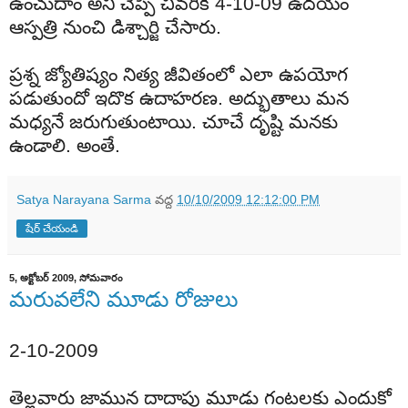
ఉంచుదాం
అని
చెప్పి
చివరికి
4-10-09 ఉదయం
ఆస్పత్రి
నుంచి
డిశ్చార్జి
చేసారు
.
ప్రశ్న జ్యోతిష్యం నిత్య జీవితంలో ఎలా ఉపయోగ
పడుతుందో ఇదొక ఉదాహరణ. అద్భుతాలు
మన
మధ్యనే
జరుగుతుంటాయి
.
చూచే
దృష్టి
మనకు
ఉండాలి
.
అంతే
.
Satya Narayana Sarma
వద్ద
10/10/2009 12:12:00 PM
షేర్ చేయండి
5, అక్టోబర్ 2009, సోమవారం
మరువలేని మూడు రోజులు
2-10-2009
తెల్లవారు
జామున
దాదాపు
మూడు
గంటలకు
ఎందుకో