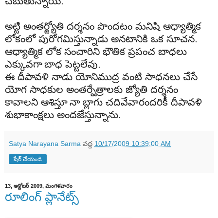
చెబుతున్నాయి.
అట్టి
అంతర్జ్యోతి
దర్శనం
పొందటం
మనిషి
ఆధ్యాత్మిక
లోకంలో
పురోగమిస్తున్నాడు
అనటానికి
ఒక
సూచన
.
ఆధ్యాత్మిక
లోక
సంచారిని
భౌతిక
ప్రపంచ
బాధలు
ఎక్కువగా
బాధ
పెట్టలేవు
.
ఈ
దీపావళి
నాడు
యోనిముద్ర
వంటి
సాధనలు
చేసే
యోగ
సాధకుల
అంతర్నేత్రాలకు
జ్యోతి
దర్శనం
కావాలని
ఆశిస్తూ
నా
బ్లాగు
చదివేవారందరికీ
దీపావళి
శుభాకాంక్షలు
అంద
జేస్తున్నాను
.
Satya Narayana Sarma
వద్ద
10/17/2009 10:39:00 AM
షేర్ చేయండి
13, అక్టోబర్ 2009, మంగళవారం
రూలింగ్ ప్లానేట్స్