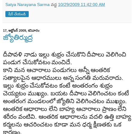
Satya Narayana Sarma
వద్ద
10/29/2009 11:42:00 AM
షేర్ చేయండి
17, అక్టోబర్ 2009, శనివారం
జ్యోతిర్ముద్ర
దీపావళి
నాడు
ఇల్లు
శుభ్రం
చేసుకొని
దీపాలు
వెలిగించి
పండుగ
చేసుకోవటం
మంచిదే
.
కాని
మన
ఆచారాలు
పండుగలు
అన్నీ
ఆంతరిక
సత్యాలపైన
ఆధారములు
అన్న
సంగతి
మరువరాదు
.
ఇల్లు
శుభ్రం
చేసుకోవటం
కంటే
అంతరంగం
శుభ్రం
చెయ్యటం
ముఖ్యం
.
బయట
దీపాలు
వెలిగించటం
కంటే
అంతరంగ
మండలంలో
జ్యోతిని
వెలిగించటం
ముఖ్యం
.
ఆంతరిక
ఆధారాలు
లేని
బాహ్య
ఆచారాలు
ప్రాణం
లేని
శరీరం
వంటివి
.
ఆంతరిక
ఆధారాలను
వదలి
ఉత్తి
బాహ్య
కర్మలను
ఆచరించటం
కూడా
మన
ధర్మ
క్షీణతకు
ఒక
కారణం
.