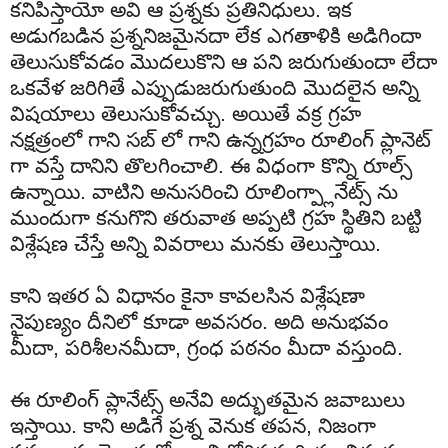
కనిపిస్తాయో అవి ఆ ప్రశ్నకు ప్రతినిధులు. ఇక
అడుగబడిన ప్రశ్ననిజమైనదా లేక ఎగతాళికి అడిగిందా
తెలుసుకోవడం మొదలుకొని ఆ పని జరుగుతుందా లేదా
ఒకవేళ జరిగితే ఎప్పుడుజరుగుతుంది మొదలైన అన్ని
విషయాలు తెలుసుకోవచ్చు. అయితే వక్ర గ్రహ
నక్షత్రంలో గాని సబ్ లో గాని ఉన్నగ్రహం రూలింగ్ ప్లానెట్
గా వస్తే దానిని తొలగించాలి. ఈ విధంగా కొన్ని రూల్స్
ఉన్నాయి. వాటిని అనుసరించి రూలింగ్ప్లానేట్స్ ను
ముందుగా కనుగొని తరువాత అప్పటి గ్రహ స్థితిని బట్టి
విశ్లేషణ చేస్తే అన్ని వివరాలు మనకు తెలుస్తాయి.
కాని ఇతర ఏ విధానం కైనా కావలసిన విశ్లేషణా
నైపుణ్యం దీనిలో కూడా అవసరం. అది అనుభవం
మీదా, పరిశీలనమీదా, గ్రంధ పఠనం మీదా వస్తుంది.
ఈ రూలింగ్ ప్లానేట్స్ అనేవి అద్భుతమైన జవాబులు
ఇస్తాయి. కాని అడిగే ప్రశ్న వెనుక తపన, నిజంగా