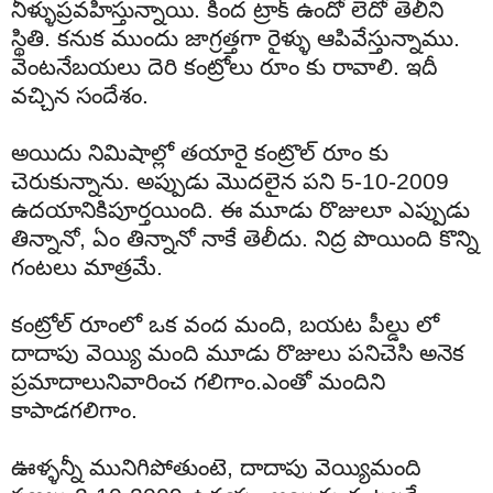
నీళ్ళు
ప్రవహిస్తున్నాయి
.
కింద
ట్రాక్
ఉందో
లెదో
తెలీని
స్థితి
.
కనుక
ముందు
జాగ్రత్తగా
రైళ్ళు
ఆపివేస్తున్నాము
.
వెంటనే
బయలు
దెరి
కంట్రోలు
రూం
కు
రావాలి
.
ఇదీ
వచ్చిన
సందేశం
.
అయిదు
నిమిషాల్లో
తయారై
కంట్రొల్
రూం
కు
చెరుకున్నాను
.
అప్పుడు
మొదలైన
పని
5-10-2009
ఉదయానికి
పూర్తయింది
.
ఈ
మూడు
రొజులూ
ఎప్పుడు
తిన్నానో
,
ఏం
తిన్నానో
నాకే
తెలీదు
.
నిద్ర
పొయింది
కొన్ని
గంటలు
మాత్రమే
.
కంట్రోల్
రూంలో
ఒక
వంద
మంది
,
బయట
పీల్డు
లో
దాదాపు
వెయ్యి
మంది
మూడు
రొజులు
పనిచెసి
అనెక
ప్రమాదాలు
నివారించ
గలిగాం
.ఎంతో మందిని
కాపాడగలిగాం.
ఊళ్ళన్నీ
మునిగిపోతుంటె
,
దాదాపు
వెయ్యిమంది