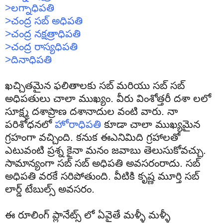
>
లగ్నాధిపతి
>
చంద్ర
సబ్
అధిపతి
>
చంద్ర
నక్షత్రాధిపతి
>
చంద్ర
రాస్యధిపతి
>
దినాధిపతి
ఖచ్చితమైన ఫలితాలకు సబ్ మరియు సబ్ సబ్
అధిపతులు చాలా ముఖ్యం. వీరు వింశోత్తరీ దశా లలో
సూక్ష్మ దశాప్రాణ దశానాదుల వంటి వారు. నా
పరిశోధనలో
హోరాధిపతి
కూడా చాలా ముఖ్యమైన
గ్రహంగా వచ్చింది. కనుక ఈఎనిమిది గ్రహాలతో
ఎటువంటి ప్రశ్న కైనా మనం జవాబు తెలుసుకోవచ్చు.
సామాన్యంగా సబ్ సబ్ అధిపతి అవసరంరాదు. సబ్
అధిపతి వరకే సరిపోతుంది. వీటికి కృష్ణ మూర్తి సబ్
లార్డ్ టేబుల్స్ అవసరం.
ఈ రూలింగ్ ప్లానేట్స్ లో ఏవైతే మళ్ళీ మళ్ళీ