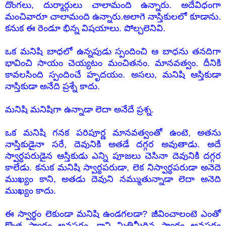
దొంగలు, దుర్మార్గులు చాలామంది ఉన్నారు. అదేవిధంగా
మంచివారూ చాలామంది ఉన్నారు.అలాగె నాస్తికులలో కూడాను.
కనుక ఈ రెండూ భిన్న విషయాలు. పోల్చలెనివి.
ఒక మనిషి బాధలో ఉన్నపుడు స్పందించి ఆ బాధను తనదిగా
భావించి సాయం చెయ్యటం మంచితనం. మానవత్వం. దీనికి
కావలసింది స్పందించే హృదయం. అసలు, మనిషి ఆస్తికుడా
నాస్తికుడా అనేది ప్రశ్నే కాదు.
మనిషి మనిషిగా ఉన్నాడా లెదా అనేదే ప్రశ్న.
ఒక మనిషి గనక పరిపూర్ణ మానవత్వంతో ఉంటె, అతను
నాస్తికుడైనా సరే, దెవునికి అతడే దగ్గర అవుతాడు. అదే
స్వార్ధపరుడైన ఆస్తికుడు ఎన్ని పూజలు చెసినా దెవునికి దగ్గర
కాలేడు. కనుక మనిషి స్వార్ధపరుడా, లెక నిస్వార్ధపరుడా అనెదె
ముఖ్యం కాని, అతడు దెవుని నమ్ముతున్నాడా లెదా అనెది
ముఖ్యం కాదు.
ఈ స్వార్ధం లెకుండా మనిషి ఉండగలడా? జీవించాలంటె ఎంతో
కొంత స్వార్ధం అవసరం. కాని మితిమీరిన స్వార్ధం అవసరం