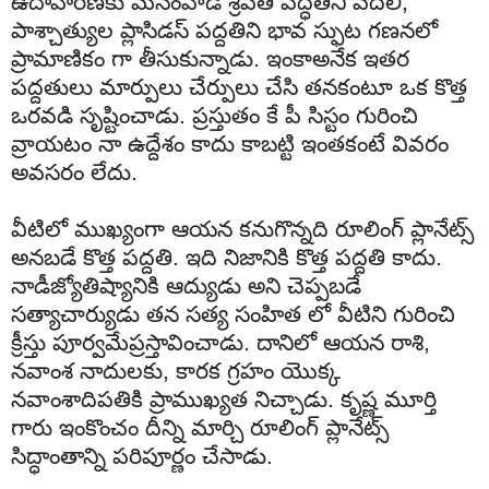
ఉదాహరణకు మనంవాడే శ్రీపతి పద్ధతిని వదలి,
పాశ్చాత్యుల ప్లాసిడస్ పద్దతిని భావ స్ఫుట గణనలో
ప్రామాణికం గా తీసుకున్నాడు. ఇంకాఅనేక ఇతర
పద్దతులు మార్పులు చేర్పులు చేసి తనకంటూ ఒక కొత్త
ఒరవడి సృష్టించాడు. ప్రస్తుతం కే పీ సిస్టం గురించి
వ్రాయటం నా ఉద్దేశం కాదు కాబట్టి ఇంతకంటే వివరం
అవసరం లేదు.
వీటిలో ముఖ్యంగా ఆయన కనుగొన్నది రూలింగ్ ప్లానేట్స్
అనబడే కొత్త పద్దతి. ఇది నిజానికి కొత్త పద్దతి కాదు.
నాడీజ్యోతిష్యానికి ఆద్యుడు అని చెప్పబడే
సత్యాచార్యుడు తన సత్య సంహిత లో వీటిని గురించి
క్రీస్తు పూర్వమేప్రస్తావించాడు. దానిలో ఆయన రాశి,
నవాంశ
నాదులకు,
కారక గ్రహం యొక్క
నవాంశాదిపతికి ప్రాముఖ్యత నిచ్చాడు. కృష్ణ మూర్తి
గారు ఇంకొంచం దీన్ని మార్చి రూలింగ్ ప్లానేట్స్
సిద్ధాంతాన్ని పరిపూర్ణం చేసాడు.