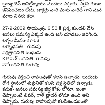
బ్రాంఖైటిస్
అని
ట్రీట్మెంటు
మొదలు
పెట్టారు
.
సరైన
గుణం
కనిపించటం
లేదు
.
డాక్టర్లు
వారి
మాట
వారిదే
గాని
మన
మాట
వినరు
కదా
.
27-9-2009
సాయంత్రం
6.50
కి
ప్రశ్న
కుండలి
వేసి
అసలు
సమస్య
ఎక్కడ
ఉంది
అని
చూడటం
జరిగింది
.
లగ్నం
మీనం
-27-03
లగ్నాధిపతి
-
గురువు
నక్షత్రాధిపతి
-
బుధుడు
KP
సబ్
అధిపతి
-
గురువు
హోరాధిపతి
-
గురువు
గురువు
వక్రించి
రాహువుతో
కలసి
ఉన్నాడు
.
బుధుడు
రోగ
స్థానంలో
శుక్రునితో
కలసి
వక్ర
స్థితిలో
ఉన్నాడు
.
కనుక
-
అసలు
సమస్య
జీర్ణ
కోశం
లోనూ
,
ఇంకా
చెప్పాలంటే
లివర్
,
గాళ్
బ్లాడర్
లోనూ
ఉంది
అని
చెప్పాను
.
గురువు రాహువుతో
కలసి
ఉండటంతో