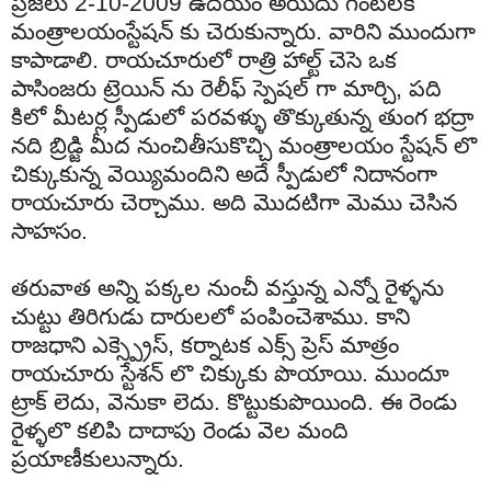
ప్రజలు
2-10-2009 ఉదయం అయిదు గంటలకే
మంత్రాలయం
స్టేషన్
కు
చెరుకున్నారు
.
వారిని
ముందుగా
కాపాడాలి
.
రాయచూరులో
రాత్రి
హాల్ట్
చెసె
ఒక
పాసింజరు
ట్రెయిన్
ను
రెలీఫ్ స్పెషల్ గా మార్చి,
పది
కిలో
మీటర్ల
స్పీడులో
పరవళ్ళు తొక్కుతున్న
తుంగ
భద్రా
నది
బ్రిడ్జి
మీద
నుంచి
తీసుకొచ్చి
మంత్రాలయం స్టేషన్ లొ
చిక్కుకున్న
వెయ్యిమందిని
అదే
స్పీడులో
నిదానంగా
రాయచూరు
చెర్చాము
. అది మొదటిగా మెము చెసిన
సాహసం.
తరువాత
అన్ని
పక్కల
నుంచీ
వస్తున్న
ఎన్నో
రైళ్ళను
చుట్టు
తిరిగుడు
దారులలో
పంపించెశాము
.
కాని
రాజధాని
ఎక్స్
ప్రెస్
,
కర్నాటక
ఎక్స్
ప్రెస్
మాత్రం
రాయచూరు
స్టేశన్
లొ
చిక్కుకు
పొయాయి
.
ముందూ
ట్రాక్
లెదు
,
వెనుకా
లెదు
.
కొట్టుకుపొయింది
.
ఈ
రెండు
రైళ్ళలొ
కలిపి
దాదాపు
రెండు
వెల
మంది
ప్రయాణీకులున్నారు
.