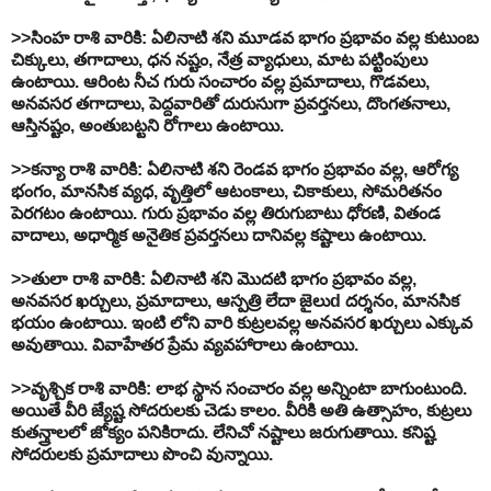
>>
సింహ
రాశి
వారికి
:
ఏలినాటి
శని
మూడవ
భాగం
ప్రభావం
వల్ల
కుటుంబ
చిక్కులు
,
తగాదాలు
,
ధన
నష్టం
,
నేత్ర
వ్యాధులు
,
మాట
పట్టింపులు
ఉంటాయి
.
ఆరింట
నీచ
గురు
సంచారం
వల్ల
ప్రమాదాలు
,
గొడవలు
,
అనవసర
తగాదాలు
,
పెద్దవారితో
దురుసుగా
ప్రవర్తనలు
,
దొంగతనాలు
,
ఆస్తినష్టం
,
అంతుబట్టని
రోగాలు
ఉంటాయి
.
>>
కన్యా
రాశి
వారికి
:
ఏలినాటి
శని
రెండవ
భాగం
ప్రభావం
వల్ల
,
ఆరోగ్య
భంగం
,
మానసిక
వ్యధ
,
వృత్తిలో
ఆటంకాలు
,
చికాకులు
,
సోమరితనం
పెరగటం
ఉంటాయి
.
గురు
ప్రభావం
వల్ల
తిరుగుబాటు
ధోరణి
,
వితండ
వాదాలు
,
అధార్మిక
అనైతిక
ప్రవర్తనలు
దానివల్ల
కష్టాలు
ఉంటాయి
.
>>
తులా
రాశి
వారికి
:
ఏలినాటి
శని
మొదటి
భాగం
ప్రభావం
వల్ల
,
అనవసర
ఖర్చులు
,
ప్రమాదాలు
,
ఆస్పత్రి
లేదా
జైలుd
దర్శనం
,
మానసిక
భయం
ఉంటాయి
.
ఇంటి
లోని
వారి
కుట్రలవల్ల
అనవసర
ఖర్చులు
ఎక్కువ
అవుతాయి
.
వివాహేతర
ప్రేమ
వ్యవహారాలు
ఉంటాయి
.
>>
వృశ్చిక
రాశి
వారికి
:
లాభ
స్థాన
సంచారం
వల్ల
అన్నింటా
బాగుంటుంది
.
అయితే
వీరి
జ్యేష్ట
సోదరులకు
చెడు
కాలం
.
వీరికి
అతి
ఉత్సాహం
,
కుట్రలు
కుతన్త్రాలలో
జోక్యం
పనికిరాదు
.
లేనిచో
నష్టాలు
జరుగుతాయి
.
కనిష్ట
సోదరులకు
ప్రమాదాలు
పొంచి
వున్నాయి
.