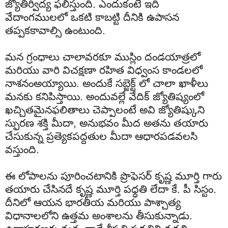
జ్యోతిర్విద్య ఫలిస్తుంది. ఎందుకంటే ఇది
వేదాంగములలో ఒకటి కాబట్టి దీనికి ఉపాసన
తప్పకకావాల్సి ఉంటుంది.
మన గ్రంధాలు చాలావరకూ ముస్లిం దండయాత్రలో
మరియు వారి విచక్షణా రహిత విధ్వంస కాండలలో
నాశనంఅయ్యాయి. అందుకే సబ్జెక్ట్ లో చాలా ఖాళీలు
మనకు కనిపిస్తాయి. అందువల్లే వేదిక్ జ్యోతిష్యంలో
ఖచ్చితమైనఫలితాలు చెప్పాలంటే అవి జ్యోతిష్కుని
స్ఫురణ శక్తి మీదా, అనుభవం మీద అతను తయారు
చేసుకున్న ప్రత్యెకపద్దతుల మీదా ఆధారపడవలసి
వస్తుంది.
ఈ లోపాలను పూరించటానికి ప్రొఫెసర్ కృష్ణ మూర్తి గారు
తయారు చేసినదే కృష్ణ మూర్తి పధ్ధతి లేదా కే. పీ సిస్టం.
దీనిలో ఆయన భారతీయ మరియు పాశ్చాత్య
విధానాలలోని ఉత్తమ అంశాలను తీసుకున్నాడు.