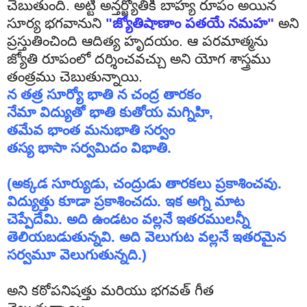
చెబుతుంది
. అట్టి అన్తర్జ్యోతికి బాహ్య రూపం అయిన
సూర్య భగవానుని
"జ్యోతిషాణాం పతయే నమహ"
అని
ప్రస్తుతించింది ఆదిత్య హృదయం. ఆ పరమాత్మను
జ్యోతి రూపంలో దర్శించవచ్చు అని యోగ శాస్త్రము
తంత్రము చెబుతున్నాయి.
న
తత్ర
సూర్యో
భాతి
న
చంద్ర
తారకం
నేమా
విద్యుతో
భాతి
కుతోయ
మగ్నిహి
,
తమేవ
భాంత
మనుభాతి
సర్వం
తస్య
భాసా
సర్వమిదం
విభాతి
.
(
అక్కడ
సూర్యుడు
,
చంద్రుడు
తారకలు
ప్రకాశించవు
.
విద్యుత్తు
కూడా
ప్రకాశించ
దు
.
ఇక
అగ్ని
మాట
చెప్పేదేమి
.
అది
ఉండటం
వల్లనే
ఇతరములన్నీ
తెలియబడుతున్నవి
.
అది
వెలుగుట
వల్లనే
ఇతరమైన
సర్వమూ
వెలుగుతున్నది
.)
అని కఠోపనిషత్తు మరియు భగవత్ గీత