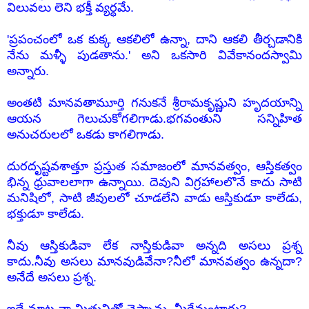
విలువలు లెని భక్తీ వ్యర్ధమే.
'ప్రపంచంలో ఒక కుక్క ఆకలిలో ఉన్నా, దాని ఆకలి తీర్చడానికి
నేను మళ్ళీ పుడతాను.' అని ఒకసారి వివేకానందస్వామి
అన్నారు.
అంతటి మానవతామూర్తి గనుకనే శ్రీరామకృష్ణుని హృదయాన్ని
ఆయన గెలుచుకోగలిగాడు.భగవంతుని సన్నిహిత
అనుచరులలో ఒకడు కాగలిగాడు.
దురదృష్టవశాత్తూ ప్రస్తుత సమాజంలో మానవత్వం, ఆస్తికత్వం
భిన్న ధ్రువాలలాగా ఉన్నాయి. దెవుని విగ్రహాలలొనే కాదు సాటి
మనిషిలో, సాటి జీవులలో చూడలేని వాడు ఆస్తికుడూ కాలేడు,
భక్తుడూ కాలేడు.
నీవు ఆస్తికుడివా లేక నాస్తికుడివా అన్నది అసలు ప్రశ్న
కాదు.నీవు అసలు మానవుడివేనా?నీలో మానవత్వం ఉన్నదా?
అనేదే అసలు ప్రశ్న.