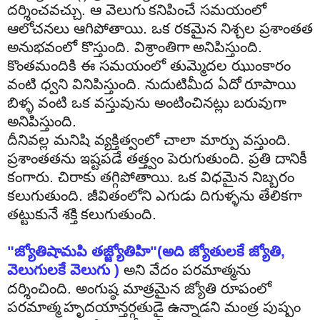
దర్శించవచ్చు
.
ఆ
వెలుగు
కనిపించే
సమయంలో
ఆలోచనలు
ఆగిపోతాయి
.
ఒక
రకమైన
నిశ్చల
ప్రశాంతత
అనుభవంలో
కొస్తుంది
.
విశ్రాంతిగా
అనిపిస్తుంది
.
కొంతమందికి
ఈ
సమయంలో
తుమ్మెదల
ఝుంకారం
వంటి
ధ్వని
వినిపిస్తుంది
.
నుదుటిమీద
ఏదో
రూపాయి
బిళ్ళ
వంటి
ఒక
వస్తువును
అంటించినట్లు
బరువుగా
అనిపిస్తుంది
.
దీనివల్ల
మనిషి
వ్యక్తిత్వంలో
చాలా
మార్పు
వస్తుంది
.
ప్రశాంతతను
ఇష్టపడే
తత్త్వం
పెరుగుతుంది
.
ప్రతి
దానికీ
కంగారు
.
చిరాకు
తగ్గిపోతాయి
.
ఒక
విధమైన
నిబ్బరం
కలుగుతుంది
.
జీవితంలోని
ఎగుడు
దిగుళ్ళను
తేలికగా
తట్టుకునే
శక్తి
కలుగుతుంది
.
"
జ్యోతిషామపి
తజ్జ్యోతిహి"
(
అది
జ్యోతులకే
జ్యోతి
,
వెలుగులకే
వెలుగు
)
అని
వేదం
పరమాత్మను
దర్శించింది
.
అంగుష్ఠ
మాత్రమైన
జ్యోతి
రూపంలో
పరమాత్మ
హృదయాన్తర్గతుడై
ఉన్నాడని
మంత్ర
పుష్పం