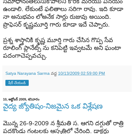
సమాధానంతెలుసుకోవాలని కోరిక మరియు వినయం
ఉండాలి. లేకుంటే ఫలితాలు సరిగా రావు. ఇది కూడా
నా అనుభవం లోఅనేక సార్లు రుజువు అయింది.
ప్రొఫెసర్ కృష్ణమూర్తి గారు కూడా ఇదే చెప్పారు.
ప్రశ్న శాస్త్రానికి కృష్ణ మూర్తి గారు చేసిన గొప్ప సేవ
రూలింగ్ ప్లానేట్స్ ను కనిపెట్టి ఇవ్వటమే అని ఘంటా
పదంగాచెప్పవచ్చు.
Satya Narayana Sarma
వద్ద
10/13/2009 02:59:00 PM
షేర్ చేయండి
10, అక్టోబర్ 2009, శనివారం
వైద్య జ్యోతిషం-నిజమైన ఒక విశ్లేషణ
మొన్న
26-9-2009
న
శ్రీమతి
స
.
ఆగని
దగ్గుతో
రాత్రి
పదకొండు
గంటలకు
ఆస్పత్రిలో
చేరింది
.
డాక్టర్లు