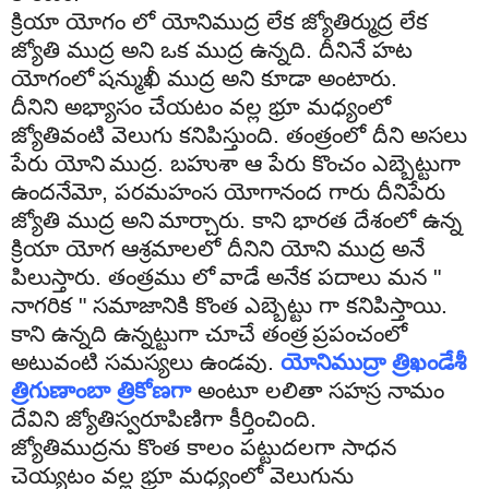
క్రియా
యోగం
లో
యోనిముద్ర
లేక
జ్యోతిర్ముద్ర
లేక
జ్యోతి
ముద్ర
అని
ఒక
ముద్ర
ఉన్నది
.
దీనినే
హట
యోగంలో
షన్
ముఖీ
ముద్ర
అని
కూడా
అంటారు
.
దీనిని
అభ్యాసం
చేయటం
వల్ల
భ్రూ
మధ్యంలో
జ్యోతివంటి
వెలుగు
కనిపిస్తుంది
.
తంత్రంలో
దీని
అసలు
పేరు
యోని
ముద్ర
.
బహుశా
ఆ
పేరు
కొంచం
ఎబ్బెట్టుగా
ఉందనేమో
,
పరమహంస
యోగానంద
గారు
దీనిపేరు
జ్యోతి
ముద్ర
అని
మార్చారు
.
కాని
భారత
దేశంలో
ఉన్న
క్రియా
యోగ
ఆశ్రమాలలో
దీనిని
యోని
ముద్ర
అనే
పిలుస్తారు
.
తంత్ర
ము
లో
వాడే
అనేక
పదాలు
మన
"
నాగరిక
"
సమాజానికి
కొంత
ఎబ్బెట్టు
గా
కనిపిస్తాయి
.
కాని
ఉన్నది
ఉన్నట్టుగా
చూచే
తంత్ర
ప్రపంచంలో
అటువంటి
సమస్యలు
ఉండవు
.
యోనిముద్రా త్రిఖండేశీ
త్రిగుణాంబా త్రికోణగా
అంటూ లలితా సహస్ర నామం
దేవిని జ్యోతిస్వరూపిణిగా కీర్తించింది.
జ్యోతిముద్రను
కొంత
కాలం
పట్టుదలగా
సాధన
చెయ్యటం
వల్ల
భ్రూ
మధ్యంలో
వెలుగును