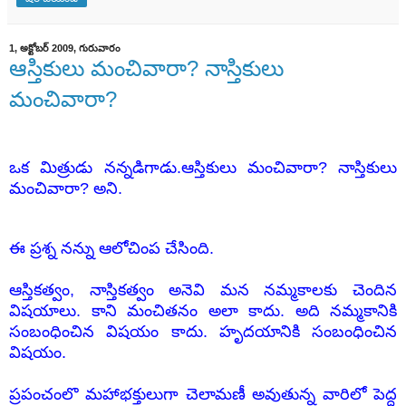
1, అక్టోబర్ 2009, గురువారం
ఆస్తికులు మంచివారా? నాస్తికులు
మంచివారా?
ఒక మిత్రుడు నన్నడిగాడు.ఆస్తికులు మంచివారా? నాస్తికులు
మంచివారా? అని.
ఈ ప్రశ్న నన్ను ఆలోచింప చేసింది.
ఆస్తికత్వం, నాస్తికత్వం అనెవి మన నమ్మకాలకు చెందిన
విషయాలు. కాని మంచితనం అలా కాదు. అది నమ్మకానికి
సంబంధించిన విషయం కాదు. హృదయానికి సంబంధించిన
విషయం.
ప్రపంచంలొ మహాభక్తులుగా చెలామణీ అవుతున్న వారిలో పెద్ద