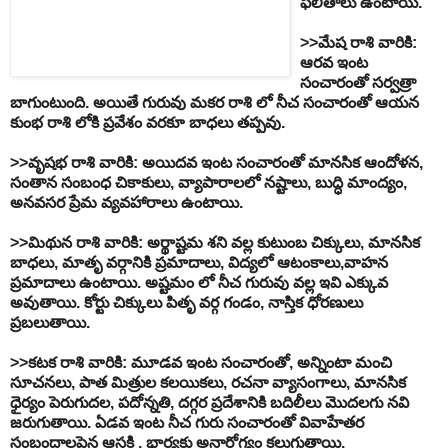
ఫలితాలు
ఉంటాయి
.
>>
మేష
రాశి
వారికి
:
ఆరవ
ఇంట
సంచారంతో
సర్వత్రా
బాగుంటుంది
.
అయితే
గురువు
మకర
రాశి
లో
నీచ
సంచారంతో
ఆయన
కుంభ
రాశి
లోకి
ప్రవేశం
వరకూ
బాధలు
తప్పవు
.
>>
వృషభ
రాశి
వారికి
:
అయిదవ
ఇంట
సంచారంతో
మానసిక
ఆందోళన
,
సంతాన
సంబంధ
చికాకులు
,
వ్యాపారాలలో
నష్టాలు
,
బుద్ధి
మాంద్యం
,
అనవసర
ప్రేమ
వ్యవహారాలు
ఉంటాయి
.
>>
మిథున
రాశి
వారికి
:
అర్థాష్టమ
శని
వల్ల
కుటుంబ
చిక్కులు
,
మానసిక
బాధలు
,
మాతృ
వర్గానికి
ప్రమాదాలు
,
విద్యలో
ఆటంకాలు
,
వాహన
ప్రమాదాలు
ఉంటాయి
.
అష్టమం
లో
నీచ
గురువు
వల్ల
ఇవి
ఎక్కువ
అవుతాయి
.
కోర్టు
చిక్కులు
పితృ
వర్గ
గండం
,
నాస్తిక
ధోరణులు
ప్రబలుతాయి
.
>>
కటక
రాశి
వారికి
:
మూడవ
ఇంట
సంచారంతో
,
అన్నింటా
మంచి
సూచనలు
,
పాత
మిత్రుల
కలయికలు
,
రచనా
వ్యాసంగాలు
,
మానసిక
ధైర్యం
పెరుగుదల
,
పదోన్నతి
,
దగ్గర
ప్రదేశానికి
బదిలీలు
మొదలగు
నవి
జరుగుతాయి
.
ఏడవ
ఇంట
నీచ
గురు
సంచారంతో
వివాహేతర
సంబందాలపైన
ఆసక్తి
,
భార్యకు
అనారోగ్యం
కలుగుతాయి
.