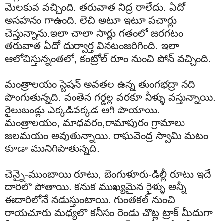
మెలకువ
వచ్చింది
.
తరువాత
నిద్ర
రాలేదు
.
ఏదో
అసహనం
గా
ఉంది
.
లెచి
అటూ
ఇటూ
పచార్లు
చెస్తున్నాను
.
ఇలా
చాలా
సార్లు
గతంలో
జరగటం
తరువాత
ఏదో
దుర్వార్త
వినటం
జరిగింది
.
ఇలా
ఆలోచిస్తున్నంతలో
,
కంట్రోల్
రూం
నుంచి
పోన్
వచ్చింది
.
మంత్రాలయం
స్టెషన్
అవతల
ఉన్న
తుంగభద్రా
నది
పొంగుతున్నది
.
వంతెన
గర్డల్ల
వరకూ
నీళ్ళు
వస్తున్నాయి
.
రైలు
బండ్లు
ఎక్కడివక్కడ
ఆగి
పొయాయి
.
మంత్రాలయం
,
మాధవరం
,
రామాపురం
గ్రామాలు
జలమయం
అవుతున్నాయి
.
రాఘవెంద్ర
స్వామి
మటం
కూడా
మునిగిపొతున్నది
.
చెన్నై
-
ముంబాయి
రూటు
,
బెంగుళూరు
-
డిల్లీ
రూటు
ఇదే
దారిలొ
పోతాయి
.
కనుక
ముఖ్యమైన
రైళ్ళు
అన్నీ
ఈ
దారిలోనే
నడుస్తుంటాయి
.
గుంతకల్
నుంచి
రాయచూరు
మధ్యలొ
కనీసం
రెండు
చొట్ల
ట్రాక్
మీదుగా