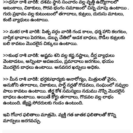
>>
ధనూ
రాశి
వారికి
:
దశమ
స్థాన
సంచారం
వల్ల
వృత్తి
ఉద్యోగాలలో
ఆటంకాలు
,
చికాకులు
,
గౌరవ
భంగం
సమాజంలో
చిన్న
చూపు
ఉంటాయి
.
గురు
ప్రభావం
వల్ల
కుటుంబంలో
తగాదాలు
,
కుట్రలు
,
దురుసు
మాటలు
,
కంటి
వ్యాధులు
ఉంటాయి
.
>>
మకర
రాశి
వారికి
:
పితృ
వర్గం
వారికి
గండ
కాలం
,
ధర్మ
హాని
కలగటం
,
నాస్తిక
భావాలు
పెరగటం
,
డబ్బు
చేతిలో
ఆడక
బాధలు
,
రౌడీల
కుట్రలకు
బలి
కావటం
మొదలైన
చిక్కులు
ఉంటాయి
.
>>
కుంభ
రాశి
వారికి
:
అష్టమ
శని
వల్ల
కష్ట
నష్టాలు
,
దీర్ఘ
వ్యాధులు
వెంటాడటం
,
అన్నింటా
అపజయం
,
ప్రమాదాలు
జరగటం
,
భయం
మొదలైన
బాధలు
ఉంటాయి
.
అనవసర
ఖర్చులు
అధికం
.
>>
మీన
రాశి
వారికి
:
భర్తకు
/
భార్యకు
అనారోగ్యం
,
మిత్రులతో
వైరం
,
అనుకోని
తగాదాలు
,
చికాకులు
,
పార్ట్
నర్లతో
గొడవలు,
సంఘంలో
నవ్వుల
పాలు
కావటం
ఉంటాయి
.
జీర్ణ
కోశ
సమస్యలు
నడుము
నొప్పి
మొదలైన
బాధలు
ఉంటాయి
.
అయితే
కోర్టు
తగాదాలు
,
గొడవల
వల్ల
లాభం
ఉంటుంది
.
జ్యేష్ట
సోదరులకు
గండం
ఉంటుంది
.
ఇవి
గోచార
ఫలితాలు
మాత్రమె
.
వ్యక్తి
గత
జాతక
ఫలితాలతో
కొన్ని
మార్పులు
జరగవచ్చు
.