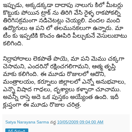
ఇప్పుడు
,
అక్కడక్కడా
దాదాపు
నాలుగు
కిలో
మీటర్లు
కొట్టుకు
పోయిన
ట్రాక్
ను
తిరిగి
వేసి
రైళ్ళ
రాకపోకల్ని
తిరిగి
సక్రమంగా
నడిచెటట్లు
చెయ్యలి
.
వందల
మంది
ఉద్యొగులు
ఆ
పని
లో
తలమునకలుగా
ఉన్నారు
. మా
టీం కు ఇప్పటికి కొంచం ఊపిరి పీల్చుకునే వెసులుబాటు
కలిగింది.
నిద్రాహారాలు లెకపొతే పొయె, మా పని మెము చక్కగా
చెసామని, ఎందరినో రక్షించగలిగామని, ఆత్మ తృప్తి
మాకు కలిగింది. ఈ మూడు రొజులలో ఆదొని,
మంత్రాలయం, కర్నూలు జిల్లాలలో ఎన్నో అనుభవాలు,
ఎన్నొ విషాద గాధలు, దృశ్యాలు కళ్ళారా చూచాము.
అవన్నీ రాస్తె అదె ఒక పుస్తకం అయ్యేంత ఉంది. ఇదీ
క్లుప్తంగా ఈ మూడు రొజుల చరిత్ర.
Satya Narayana Sarma
వద్ద
10/05/2009 09:04:00 AM
షేర్ చేయండి