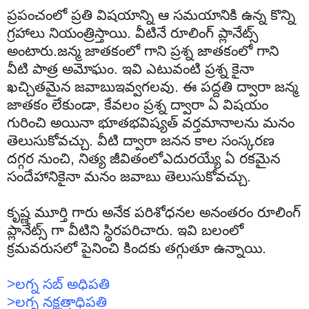
ప్రపంచంలో ప్రతి విషయాన్ని ఆ సమయానికి ఉన్న కొన్ని
గ్రహాలు నియంత్రిస్తాయి. వీటినే రూలింగ్ ప్లానేట్స్
అంటారు.జన్మ జాతకంలో గాని ప్రశ్న జాతకంలో గాని
వీటి పాత్ర అమోఘం. ఇవి ఎటువంటి ప్రశ్న కైనా
ఖచ్చితమైన జవాబుఇవ్వగలవు. ఈ పద్దతి ద్వారా జన్మ
జాతకం లేకుండా, కేవలం ప్రశ్న ద్వారా ఏ విషయం
గురించి అయినా భూతభవిష్యత్ వర్తమానాలను మనం
తెలుసుకోవచ్చు. వీటి ద్వారా జనన కాల సంస్కరణ
దగ్గర నుంచి, నిత్య జీవితంలోఎదురయ్యే ఏ రకమైన
సందేహానికైనా మనం జవాబు తెలుసుకోవచ్చు.
కృష్ణ మూర్తి గారు అనేక పరిశోధనల అనంతరం రూలింగ్
ప్లానేట్స్ గా వీటిని స్థిరపరిచారు. ఇవి బలంలో
క్రమవరుసలో
పైనించి కిందకు తగ్గుతూ ఉన్నాయి.
>
లగ్న
సబ్
అధిపతి
>
లగ్న
నక్షత్రాధిపతి