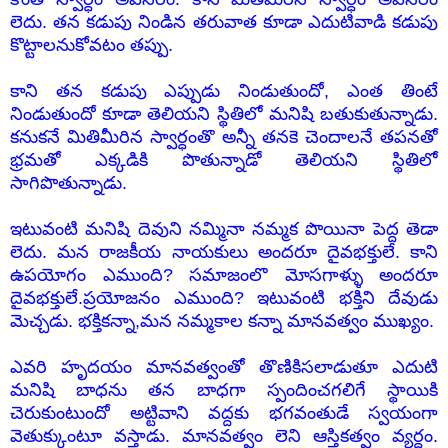
లెదు. తన కడుపు నిండిన తరువాత కూడా ఎదుటివాడి కడుపు
కొట్టాలనుకోవటం తప్పు.
కాని తన కడుపు ఎప్పుడు నిండుతుందో, ఎంత తింటే
నిండుతుందో కూడా తెలియని స్థితిలో మనిషి బతుకుతున్నాడు.
కనుకనే మితిమీరిన స్వార్ధంతొ అన్నీ తనకె చెందాలనే తపనతో
భ్రమతో ఎక్కడికి పొతున్నాడో తెలియని స్థితిలో
సాగిపొతున్నాడు.
ఇటువంటి మనిషి దెవుని నమ్మినా నమ్మక పొయినా పెద్ద తెడా
లెదు. మన రాజకీయ నాయకులు అందరూ దైవభక్తులే. కాని
ఉపయోగం ఎముంది? సమాజంలొ మోసగాళ్ళు అందరూ
దైవభక్తులే.ప్రయోజనం ఎముంది? ఇటువంటి భక్తిని దేవుడు
మెచ్చడు. భక్తికన్నా,మన నమ్మకాల కన్నా మానవత్వం ముఖ్యం.
ఎవరి హృదయం మానవత్వంతో తొణికిసలాడుతూ ఎదుటి
మనిషి బాధను తన బాధగా స్పందించగలిగే స్థాయికి
చెరుకుంటుందో అట్టివాని వద్దకు భగవంతుడే స్వయంగా
వెతుక్కుంటూ వస్తాడు. మానవత్వం లెని ఆస్తికత్వం వ్యర్ధం.