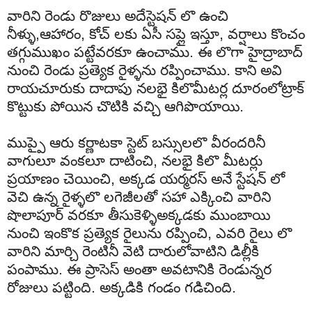
వారిని
రెండు
రొజులు
అదే
స్టెషన్
లొ
ఉంచి
నీళ్ళు
,
ఆహారం
, కోచ్ లకు ఏసీ సప్లై
ఇస్తూ
, వర్షాలు కొంచం
తగ్గుముఖం పట్టేవరకూ ఉంచాము. ఈ లొగా
హైద్రాబాద్
నుంచి
రెండు
ప్రత్యెక
రైళ్ళను
రప్పించాము
.
కాని
అవి
రాయచూరుకు
దాదాపు
నలభై
కిలొమీటర్ల
దూరంలో
ట్రాక్
కొట్టుకు
పోయిన
చొటికి
వచ్చి
ఆగిపొయాయి
.
ముప్పై
ఆరు
కర్ణాటకా స్టెట్
బస్సులలొ
వీరందరినీ
వాగులూ
వంకలూ
దాటించి
,
నలభై
కిలొ
మీటర్లు
ప్రయాణం
చెయించి
,
అక్కడ
యర్మరస్
అనే
స్టేషన్
లో
వెచి
ఉన్న
రైళ్ళలొ
లగెజీలతో
సహా
ఎక్కించి
వారిని
షొలాపూర్
వరకూ
తీసుకెళ్ళి
అక్కడకు
ముంబాయి
నుంచి
ఇంకొక
ప్రత్యెక
రైలును
రప్పించి
,
ఎవరి
రైలు
లొ
వారిని
మార్చి
రెంటినీ
వెటి
దారులో
వాటిని
డిల్లీకి
పంపాము
.
ఈ
ప్రాసెస్
అంతా
అవటానికి
రెండున్నర
రోజులు
పట్టింది
.
అక్కడికి
గండం
గడిచింది
.