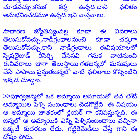
చూడవచ్చు.కనుక కర్మ ఉన్నది.దాని ఫలితం
అనుభవించడమూ ఉన్నది.ఇవి వాస్తవాలు.
సాధారణ జ్యోతిష్యంవల్ల కూడా ఈ వివరాలు
తెలుసుకోవచ్చు.నాడీగ్రంధాలనుంచి కూడా చక్కగా
తెలుసుకోవచ్చు.కాని నాడీగ్రంధాలు ఈవిషయాలలో
స్పెషలైజుడ్ రీసెర్చి చేసినవి గనుక వాటినుంచి
ఈవివరాలు బాగా తెలుస్తాయి.గతజన్మలో మనుషులు
చేసే పాపాలు,ప్రస్తుతజన్మలో వాటి ఫలితాలు కొన్నింటిని
ఇక్కడ చూద్దాం.
>>పూర్వజన్మలో ఒక అమ్మాయి అసూయతో తన తోటి
అమ్మాయిల పెళ్ళి సంబంధాలు చెడగొట్టేది. ఈ విషయం
ఆ అమ్మాయి జాతకంలో క్లియర్ గా కనిపిస్తున్నది. ఈ
జన్మలో ఆ అమ్మాయికి ఎన్ని పెళ్ళిసంబంధాలు వచ్చినా
ఒక్కటీ కుదరటం లేదు. గట్టిరెమెడీలు చేస్తే గాని ఈ
దోషం పోదు.