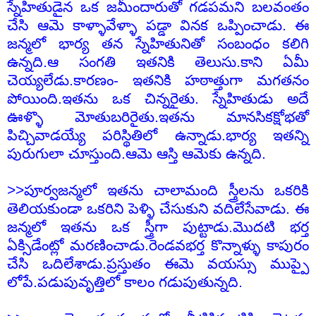
స్నేహితుడైన ఒక జమీందారుతో గడపమని బలవంతం
చేసి ఆమె కాళ్ళావేళ్ళా పడ్డా వినక ఒప్పించాడు. ఈ
జన్మలో భార్య తన స్నేహితునితో సంబంధం కలిగి
ఉన్నది.ఆ సంగతి ఇతనికి తెలుసు.కాని ఏమీ
చెయ్యలేడు.కారణం- ఇతనికి హఠాత్తుగా మగతనం
పోయింది.ఇతను ఒక చిన్నరైతు. స్నేహితుడు అదే
ఊళ్ళొ మోతుబరిరైతు.ఇతను మానసికక్షోభతో
పిచ్చివాడయ్యే పరిస్థితిలో ఉన్నాడు.భార్య ఇతన్ని
పురుగులా చూస్తుంది.ఆమె ఆస్తి ఆమెకు ఉన్నది.
>>పూర్వజన్మలో ఇతను చాలామంది స్త్రీలను ఒకరికి
తెలియకుండా ఒకరిని పెళ్ళి చేసుకుని వదిలేసేవాడు. ఈ
జన్మలో ఇతను ఒక స్త్రీగా పుట్టాడు.మొదటి భర్త
ఏక్సిడేంట్లో మరణించాడు.రెండవభర్త కొన్నాళ్ళు కాపురం
చేసి ఒదిలేశాడు.ప్రస్తుతం ఈమె వయస్సు ముప్పై
లోపే.పడుపువృత్తిలో కాలం గడుపుతున్నది.