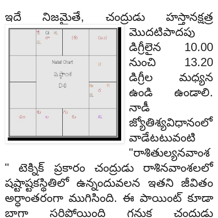
ఇదే
నిజమైతే
,
చంద్రుడు
హస్తానక్షత్ర
మొదటి
పాదపు
డిగ్రీలైన
10.00
నుంచి
13.20
డిగ్రీల
మధ్యన
ఉండి
ఉండాలి
.
నాడీ
జ్యోతిశ్య
వి
ధానంలో
వాడేటటువంటి
"
రాశి
తుల్య
నవాంశ
"
టెక్నిక్
ప్రకారం
చంద్రుడు
రాశి
నవాంశలలో
షష్టాష్టక
స్థితిలో
ఉన్నందువలన
ఇత
ని
జీవితం
అర్ధాంతరంగా
ముగిసింది
.
ఈ
పాయింట్
కూడా
బా
గా
సరిపోయింది
గనుక
చంద్రుడు