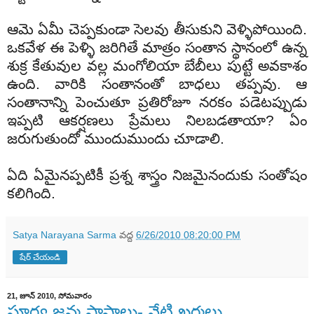
ఆమె ఏమీ చెప్పకుండా సెలవు తీసుకుని వెళ్ళిపోయింది.
ఒకవేళ ఈ పెళ్ళి జరిగితే మాత్రం సంతాన స్థానంలో ఉన్న
శుక్ర కేతువుల వల్ల మంగోలియా బేబీలు పుట్టే అవకాశం
ఉంది. వారికి సంతానంతో బాధలు తప్పవు. ఆ
సంతానాన్ని పెంచుతూ ప్రతిరోజూ నరకం పడెటప్పుడు
ఇప్పటి ఆకర్షణలు ప్రేమలు నిలబడతాయా? ఏం
జరుగుతుందో ముందుముందు చూడాలి.
ఏది ఏమైనప్పటికీ ప్రశ్న శాస్త్రం నిజమైనందుకు సంతోషం
కలిగింది.
Satya Narayana Sarma
వద్ద
6/26/2010 08:20:00 PM
షేర్ చేయండి
21, జూన్ 2010, సోమవారం
పూర్వ జన్మ పాపాలు- నేటి ఖర్మలు