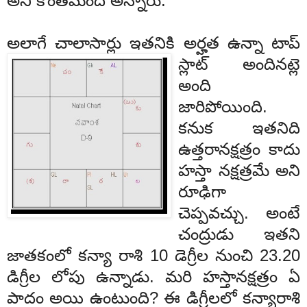
అని
కొంతమంది
అన్నారు
.
అలాగే
చాలా
సా
ర్లు
ఇ
త
నికి
అర్హత
ఉన్నా
టాప్
స్లాట్
అందినట్లె
అంది
జారిపోయింది
.
కనుక
ఇతనిది
ఉత్తరా
నక్షత్రం
కాదు
హస్తా
నక్ష
త్రమే
అని
రూఢిగా
చెప్పవచ్చు
.
అంటే
చంద్రుడు
ఇతని
జాతకంలో
కన్యా
రాశి
10
డెగ్రీల
నుంచి
23.
20
డిగ్రీల
లోపు
ఉన్నాడు
.
మరి
హస్తా
నక్షత్రం
ఏ
పాదం
అయి
ఉంటుంది
?
ఈ
డిగ్రీలలో
కన్యా
రాశి