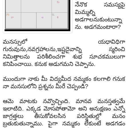
నేనొక సమస్యపై
మిమ్మల్ని
అడగాలనుకుంటున్నా
ను. అడగమంటారా?
మనస్సులో యధావిధిగా
గురువును,నవగ్రహాలను,ఇష్టదైవాన్ని స్మరించి
నిమిత్తాలను పరిశీలించగా శుభ సూచకములుగా
కనిపించాయి. కనుక అడుగమని చెప్పాను.
ముందుగా నాకు మీ విద్యమీద నమ్మకం కలగాలి గనుక
నా మనసులోని ప్రశ్నను మీరే చెప్పండి?
ఆమె మాటకు నవ్వొచ్చింది. మానవ మనస్తత్వమే
ఇలాటిది. ఎక్కడ మోసపోతామో అని అనుక్షణం ఎన్నో
జాగ్రత్తలు తీసుకోవలసిన పరిస్థితుల్లో మనం
బ్రతుకుతున్నాము. పైగా నమ్మకం లేకుంటే అడగడం