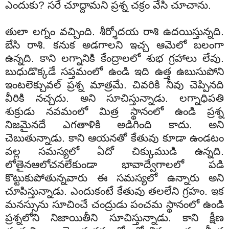
ఎందుకు? సరే చూద్దామని ప్రశ్న చక్రం వేసి చూచాను.
తులా లగ్నం వచ్చింది. శీర్శోదయ రాశి ఉదయిస్తున్నది.
బేసి రాశి. కనుక అడగాలని ఇచ్చ ఆమెలో బలంగా
ఉన్నది. కాని లగ్నానికి కేంద్రాలలో శుభ గ్రహాలు లేవు.
బుధుడొక్కడే సప్తమంలో ఉండి ఇది ఉత్త ఉబుసుపోని
ఇంటలెక్చువల్ ప్రశ్న మాత్రమే. చివరికి నీవు చెప్పినది
వీరికి నచ్చదు. అని సూచిస్తున్నాడు. లగ్నాధిపతి
శుక్రుడు నవమంలో మిత్ర స్థానంలో ఉండి ప్రశ్న
నిజమైనదే ఎగతాళికి అడిగింది కాదు. అని
చెబుతున్నాడు. కాని ఆయనతో కేతువు కూడా ఉండటం
వల్ల సమస్యలో ఏదో చిక్కుముడి ఉన్నది.
లోతైనఆలోచనలేకుండా భావాద్వేగాలలో పడి
కొట్టుకుపోతున్నవారు ఈ సమస్యలో ఉన్నారు అని
చూపిస్తున్నాడు. ఎందుకంటే కేతువు తలలేని గ్రహం. ఇక
మనస్సును సూచించే చంద్రుడు పంచమ స్థానంలో ఉండి
ప్రశ్నలోని నిజాయితీని సూచిస్తున్నాడు. కాని క్షీణ