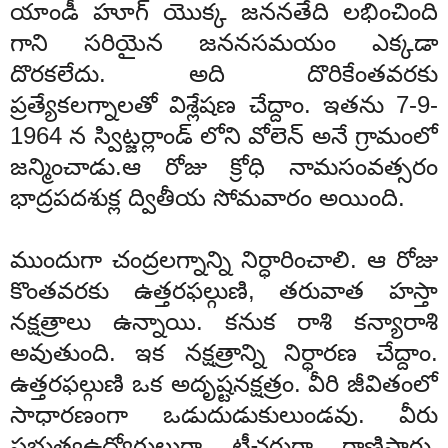
యాండీ
హూగ్
యొక్క
జననతేది
లభించింది
గాని
సరియైన
జనన
సమయం
ఎక్కడా
దొరకలేదు.
అది
దొరికేంతవరకు
ప్రత్యేక
లగ్నాలతో
విశ్లేషణ
చేద్దాం. ఇతను 7-9-
1964 న స్విట్జర్లాండ్ లోని వోలెన్ అనే గ్రామంలో
జన్మించాడు.ఆ రోజు క్రోధి నామసంవత్సరం
భాద్రపదశుక్ల ద్వితీయ సోమవారం అయింది.
ముందుగా
చంద్ర
లగ్నాన్ని
నిర్ధారించాలి
.
ఆ
రోజు
కొంతవరకు
ఉత్తర
ఫల్గుణి
,
త
రువాత
హస్తా
నక్షత్రాలు
ఉన్నాయి
.
కనుక
రాశి
కన్యా
రాశి
అవుతుంది
.
ఇక
నక్షత్రాన్ని
నిర్ధారణ
చేద్దాం
.
ఉత్తర
ఫల్గుణి
ఒక
అదృష్ట
నక్షత్రం
.
వీరి
జీవితంలో
సాధారణంగా
ఒడుదుడుకులుండవు
.
వీరు
ప్రభుత్వ
ఉద్యోగులుగా
టీచ
ర్లుగా
రాణిస్తారు
.