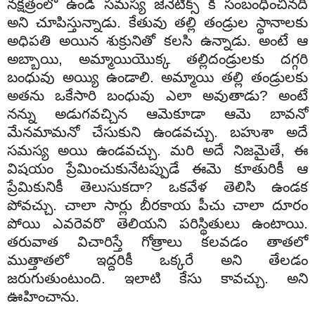
నక్షత్రంలో ఉండి సమస్య జెనెటిక్స్ కి సంబంధించినది
అని చూపిస్తున్నాడు. కేతువు తల్లి తండ్రుల స్థానాలకు
అధిపతి అయిన శుక్రునితో కలసి ఉన్నాడు. అంటే ఆ
అబ్బాయి, అమ్మాయియొక్క తల్లిదండ్రులకు దగ్గరి
బంధువు అయ్యి ఉండాలి. అమ్మాయి తల్లి తండ్రులకు
అతను ఒకేసారి బంధువు ఎలా అవుతాడు? అంటే
నన్ను అడుగవచ్చిన ఆమెకూడా ఆమె బావనో
మేనమామనో చేసుకుని ఉండవచ్చు. బహుశా అదే
సమస్య అయి ఉండవచ్చు. మరి అదే నిజమైతే, ఈ
విషయం ప్రేమించుకునేటప్పుడే ఈమె కూతురికీ ఆ
ప్రేమికునికీ తెలుసుకదా? ఒకవేళ తెలిసి ఉండక
పోవచ్చు. చాలా సార్లు బీరకాయ పీచు చాలా దూరం
పోయి ఎవరెవరొ తెలియని పరిస్థితులు ఉంటాయి.
తరువాత విచారిస్తే గోత్రాలు కలవడం తాతలో
ముత్తాతలో ఇద్దరికీ ఒక్కరే అని తేలడం
జరుగుతుంటుంది. ఇలాటి కేసు కావచ్చు. అని
ఊహించాను.