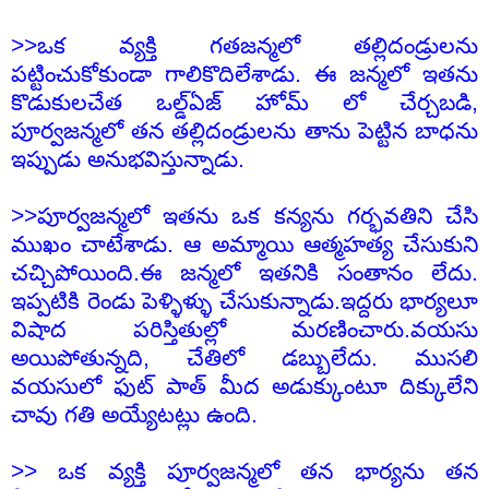
>>ఒక వ్యక్తి గతజన్మలో తల్లిదండ్రులను
పట్టించుకోకుండా గాలికొదిలేశాడు. ఈ జన్మలో ఇతను
కొడుకులచేత ఒల్డ్ఏజ్ హోమ్ లో చేర్చబడి,
పూర్వజన్మలో తన తల్లిదండ్రులను తాను పెట్టిన బాధను
ఇప్పుడు అనుభవిస్తున్నాడు.
>>పూర్వజన్మలో ఇతను ఒక కన్యను గర్భవతిని చేసి
ముఖం చాటేశాడు. ఆ అమ్మాయి ఆత్మహత్య చేసుకుని
చచ్చిపోయింది.ఈ జన్మలో ఇతనికి సంతానం లేదు.
ఇప్పటికి రెండు పెళ్ళిళ్ళు చేసుకున్నాడు.ఇద్దరు భార్యలూ
విషాద పరిస్తితుల్లో మరణించారు.వయసు
అయిపోతున్నది, చేతిలో డబ్బులేదు. ముసలి
వయసులో ఫుట్ పాత్ మీద అడుక్కుంటూ దిక్కులేని
చావు గతి అయ్యేటట్లు ఉంది.
>> ఒక వ్యక్తి పూర్వజన్మలో తన భార్యను తన