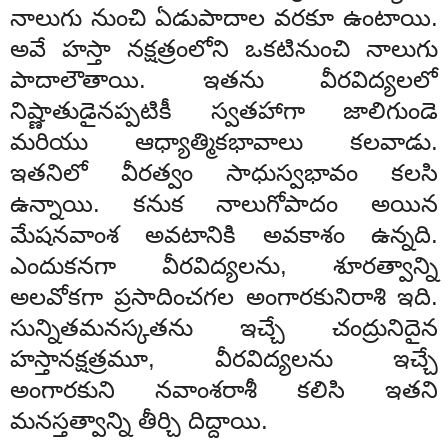
నాలుగు
నుం
చి
ఏడు
పాదాల
వరకూ
ఉంటాయి
.
అవే
హస్తా
నక్షత్రంలో
ని
ఒకటి
నుంచి
నాలుగు
పాదాలౌతాయి
.
ఇతను
వీర
విద్యలలో
నిష్ణాతుడైనప్పటికీ
స్వతహాగా
జాలిగుం
డె
మరియు
ఆధ్యాత్మిక
భావాలు
కలవాడు
.
ఇత
ని
లో
వీరత్వం
సాధుస్వభావం
కలసి
ఉన్నాయి
.
కనుక
నాలుగో
పాదం
అయిన
మేష
నవాంశ
అవటానికి
అవకా
శం
ఉన్నది
.
ఎందుకనగా
వీరవిద్యలను
,
శూరత్వాన్ని
అలవోకగా
ప్రసాదించగల
అంగారకుని
రాశి
ఇది
.
సున్నిత
మనస్కతను
ఇచ్చే
చంద్రునిదైన
హస్తా
నక్షత్రమూ
,
వీరవిద్యలను
ఇచ్చే
అంగారకుని
నవాంశ
రాశీ
కలిసి
ఇతని
మనస్తత్వాన్ని
తీర్చి
దిద్దాయి
.