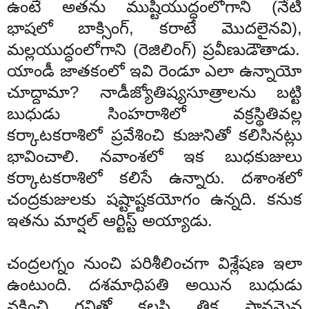
ఉంటే
అతను
ముష్టియుద్ధంలోగాని
(
నేటి
భాషలో
బాక్సింగ్
,
కరాటే
మొదలైనవి
),
మల్లయుద్ధంలోగాని
(
రెజిలింగ్
)
ప్రవీణుడౌతాడు
.
యాండీ
జాతకంలో
ఇవి
రెండూ
ఎలా
ఉన్నాయో
చూద్దామా
?
నాడీజ్యోతిష్య
సూత్రాలను
బట్టి
బుధుడు
సింహ
రాశిలో
వక్ర
స్థితివల్ల
కర్కాటకరాశిలో
ప్రవేశించి
కుజునితో
కలిసినట్లు
భావించాలి
.
నవాంశలో
ఇక
బుధ
కుజులు
కర్కాటక
రాశిలో
కలిసే
ఉన్నారు
.
దశాంశలో
చంద్రకుజులకు
షష్టాష్టక
యోగం
ఉన్నది
.
కనుక
ఇతను
మార్షల్
ఆర్టిస్ట్
అయ్యాడు
.
చంద్ర
లగ్నం
నుంచి
పరిశీలించగా
విశ్లేషణ
ఇలా
ఉంటుంది
.
దశమాధిపతి
అయిన
బుధుడు
వక్రించి
రవితో
కలసి
త్రిక
స్థానమైన