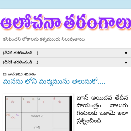
కనిపించని లోకాలను కళ్ళముందు నిలుపుతాయి
▼
▼
26, జూన్ 2010, శనివారం
మనసు లోని మర్మమును తెలుసుకో....
జూన్ అయిదవ తేదీన
సాయంత్రం నాలుగు
గంటలకు ఒకామె ఇలా
ప్రశ్నించింది.