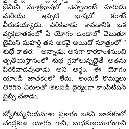
జైమిని
సూత్రభాషలో
చెప్పాలంటే
శూరుడు
మరియు
ఇప్పటి
భాషలో
కరాటే
వీరుడయ్యాడు
.
పిరికివాడు
కావడానికి
ఒక
వ్యక్తి
జాతకంలో
ఏ
యోగం
ఉండాలో
చెబుతూ
జైమిని
మహర్షి
తన
అరవై
అయిదో
సూత్రంలో
"
శుభే
కాతర
: "
అన్నాడు
.
అనగా
కారకాంశ
నుంచి
తృతీయ
స్థానంలో
శుభ
గ్రహాలున్నట్లైతే
అతను
పిరికివాడవుతాడు
అని
అర్ధం
.
ఈ
యోగం
యాండీ
జాతకంలో
లేదు
.
అందుకే
కొమ్ములు
తిరిగిన
వీరులతో
తలపడి
ధైర్యంగా
కాంపిటీషన్
ఫైట్స్
చేశాడు
.
జ్యోతిష్య
నియమాల
ప్రకారం
ఒకని
జాతకంలో
చంద్ర
కుజ
యోగం
గాని
,
బుధ
కుజ
యోగంగాని