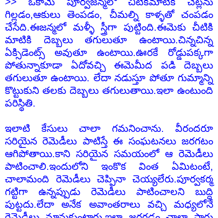
>> ఒకామె పూర్వజన్మలో చీటికిమాటికి చెట్లను
గిల్లడం,ఆకులు తెంపడం, చీమల్ని కాళ్ళతో చంపడం
చేసేది.ఈజన్మలో మళ్ళీ స్త్రీగా పుట్టింది.ఈమెకు చీటికి
మాటికి దెబ్బలు తగులుతూ ఉంటాయి.చిన్నచిన్న
ఏక్సిడెంట్స్ అవుతూ ఉంటాయి.ఊరకే రోడ్డుపక్కగా
పోతున్నాకూడా ఏదోవచ్చి ఈమెమీద పడి దెబ్బలు
తగులుతూ ఉంటాయి. లేదా నడుస్తూ పోతూ గుమ్మాన్ని
కొట్టుకుని తలకు దెబ్బలు తగులుతాయి.ఇలా ఉంటుంది
పరిస్థితి.
ఇలాటి కేసులు చాలా గమనించాను. వీరందరూ
సరియైన రెమెడీలు పాటిస్తే ఈ సంఘటనలు జరగటం
ఆగిపోతాయి.కాని సరియైన సమయంలో ఆ రెమెడీలు
పాటించాలి.ఇందులోని ఇంకొక వింత ఏమిటంటే,
చాలామంది రెమెడీలు చెప్పినా చెయ్యలేరు.పూర్వకర్మ
గట్టిగా ఉన్నప్పుడు రెమెడీలు పాటించాలని బుద్ధి
పుట్టదు.లేదా అనేక అవాంతరాలు వచ్చి మధ్యలోనే
రెమెడీలు మానుకుంటారు.ఇలా జరగడం చాలా సార్లు