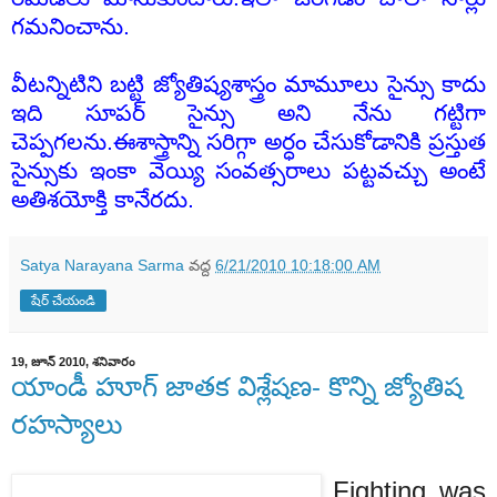
గమనించాను.
వీటన్నిటిని బట్టి జ్యోతిష్యశాస్త్రం మామూలు సైన్సు కాదు
ఇది సూపర్ సైన్సు అని నేను గట్టిగా
చెప్పగలను.ఈశాస్త్రాన్ని సరిగ్గా అర్ధం చేసుకోడానికి ప్రస్తుత
సైన్సుకు ఇంకా వెయ్యి సంవత్సరాలు పట్టవచ్చు అంటే
అతిశయోక్తి కానేరదు.
Satya Narayana Sarma
వద్ద
6/21/2010 10:18:00 AM
షేర్ చేయండి
19, జూన్ 2010, శనివారం
యాండీ హూగ్ జాతక విశ్లేషణ- కొన్ని జ్యోతిష
రహస్యాలు
Fighting was