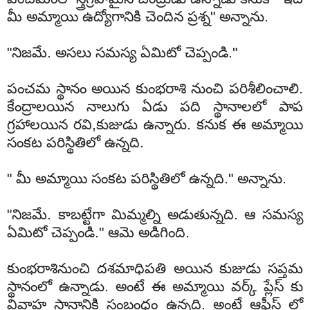
మీ అమ్మాయి ఉద్యోగానికి చెందిన ప్రశ్న" అన్నాను.
"నిజమే. అసలు సమస్య ఏమిటో చెప్పండి."
పంచమ స్థానం అయిన కుంభరాశి నుంచి పరిశీలించాలి.
కేంద్రాలయిన నాలుగు ఏడు పది స్థానాలలో పాప
గ్రహాలయిన రవి,కుజుడు ఉన్నారు. కనుక ఈ అమ్మాయి
సంకట పరిస్థితిలో ఉన్నది.
" మీ అమ్మాయి సంకట పరిస్థితిలో ఉన్నది." అన్నాను.
"నిజమే. కాబట్టేగా మిమ్మల్ని అడుతున్నది. ఆ సమస్య
ఏమిటో చెప్పండి." ఆమె అడిగింది.
కుంభరాశినుంచి దశమాధిపతి అయిన కుజుడు సప్తమ
స్థానంలో ఉన్నాడు. అంటే ఈ అమ్మాయి
వర్క్
ప్లేస్ కు
వివాహ స్థానానికి సంబంధం ఉన్నది. అంటే ఆఫీస్ లో