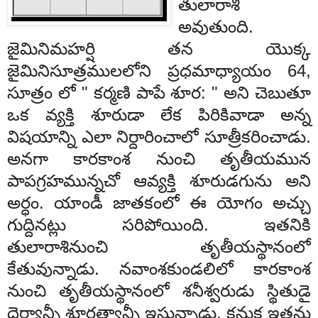
తులారాశి
అవుతుంది
.
జైమిని
మహర్షి
తన
యొక్క
జైమినిసూత్రములలోని
ప్రధమాధ్యాయం
64,
సూ
త్రం
లో
"
కర్మణి
పాపే
శూర
: "
అని
చెబుతూ
ఒక
వ్య
క్తి
శూరుడా
లేక
పిరికివాడా
అన్న
విషయాన్ని
ఎలా
నిర్దారించాలో
సూత్రీకరించాడు
.
అనగా
కారకాంశ
నుంచి
తృతీయమున
పాప
గ్రహమున్నచో
ఆవ్యక్తి
శూరుడగును
అని
అర్ధం
.
యాండీ
జాతకంలో
ఈ
యోగం
అచ్చు
గుద్దినట్లు
సరిపోయింది
.
ఇతనికి
తులారాశినుంచి
తృతీయ
స్థానంలో
కేతువున్నాడు
.
నవాంశకుండలిలో
కారకాంశ
నుంచి
తృతీయస్థానంలో
శనీశ్వరుడు
స్థితుడై
ధైర్యా
న్నీ
శూరత్వాన్నీ
ఇస్తున్నాడు
.
కనుక
ఇతను