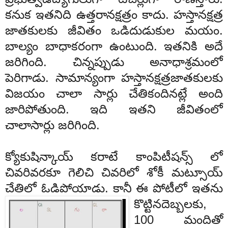
కనుక
ఇతనిది
ఉత్తరా
నక్షత్రం
కాదు
.
హస్తా
నక్షత్ర
జా
తకులకు
జీవితం
ఒడిదుడుకుల
మయం
.
బాల్యం
బాధాకరంగా
ఉంటుంది
.
ఇతనికి
అదే
జరిగింది
.
చిన్నప్పుడు
అనాధాశ్రమంలో
పెరిగాడు
.
సామాన్యంగా
హస్తా
నక్షత్ర
జాతకులకు
విజయం
చాలా
సార్లు
చేతికందినట్లే
అం
ది
జారిపోతుంది
.
ఇది
ఇతని
జీవితంలో
చాలా
సార్లు
జరిగింది
.
క్యోకుషిన్కాయ్
కరాటే
కాంపిటీ
షన్స్
లో
చివరివరకూ
గెలిచి
చివరిలో
శోకీ
మట్సూయ్
చేతిలో
ఓడిపోయాడు
.
కానీ
ఈ
పోటీలో
ఇతను
కొట్టిన
దెబ్బలకు
,
100
మందితో