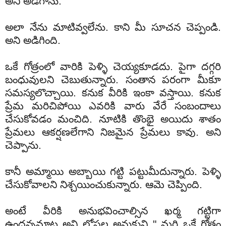
అని అడిగాను.
అలా నేను మాటివ్వలేను. కాని మీ సూచన చెప్పండి.
అని అడిగింది.
ఒకే గోత్రంలో వారికి పెళ్ళి చెయ్యకూడదు. పైగా దగ్గరి
బంధువులని చెబుతున్నారు. సంతాన పరంగా మీకూ
సమస్యలొచ్చాయి. కనుక వీరికి ఇంకా వస్తాయి. కనుక
ప్రేమ మరిచిపోయి ఎవరికి వారు వేరే సంబందాలు
చేసుకోవడం మంచిది. నూటికి తొంభై అయిదు శాతం
ప్రేమలు ఆకర్షణలేగాని నిజమైన ప్రేమలు కావు. అని
చెప్పాను.
కానీ అమ్మాయి అబ్బాయి గట్టి పట్టుమీదున్నారు. పెళ్ళి
చేసుకోవాలని నిశ్చయించుకున్నారు. ఆమె చెప్పింది.
అంటే వీరికి అనుభవించాల్సిన ఖర్మ గట్టిగా
ఉందన్నమాట అని లోపల అనుకుని " మరి ఒకే గోత్రం