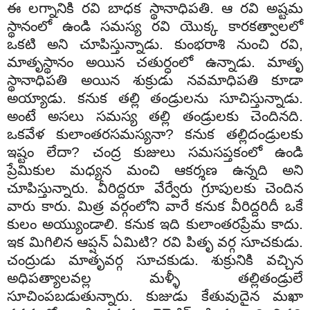
ఈ లగ్నానికి రవి బాధక స్థానాధిపతి. ఆ రవి అష్టమ
స్థానంలో ఉండి సమస్య రవి యొక్క కారకత్వాలలో
ఒకటి అని చూపిస్తున్నాడు. కుంభరాశి నుంచి రవి,
మాతృస్థానం అయిన చతుర్ధంలో ఉన్నాడు. మాతృ
స్థానాధిపతి అయిన శుక్రుడు నవమాధిపతి కూడా
అయ్యాడు. కనుక తల్లి తండ్రులను సూచిస్తున్నాడు.
అంటే అసలు సమస్య తల్లి తండ్రులకు చెందినది.
ఒకవేళ కులాంతరసమస్యనా? కనుక తల్లిదండ్రులకు
ఇష్టం లేదా? చంద్ర కుజులు సమసప్తకంలో ఉండి
ప్రేమికుల మధ్యన మంచి ఆకర్శణ ఉన్నది అని
చూపిస్తున్నారు. వీరిద్దరూ వేర్వేరు గ్రూపులకు చెందిన
వారు కారు. మిత్ర వర్గంలోని వారే కనుక వీరిద్దరిదీ ఒకే
కులం అయ్యుండాలి. కనుక ఇది కులాంతరప్రేమ కాదు.
ఇక మిగిలిన ఆప్షన్ ఏమిటి? రవి పితృ వర్గ సూచకుడు.
చంద్రుడు మాతృవర్గ సూచకుడు. శుక్రునికి వచ్చిన
అధిపత్యాలవల్ల మళ్ళీ తల్లితండ్రులే
సూచింపబడుతున్నారు. కుజుడు కేతువుదైన మఖా