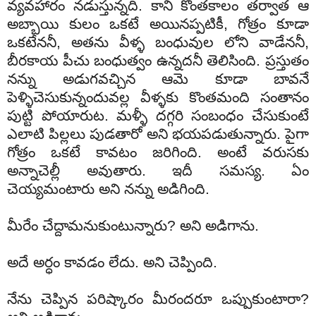
వ్యవహారం నడుస్తున్నది. కాని కొంతకాలం తర్వాత ఆ
అబ్బాయి కులం ఒకటే అయినప్పటికీ, గోత్రం కూడా
ఒకటేననీ, అతను వీళ్ళ బంధువుల లోని వాడేననీ,
బీరకాయ పీచు బంధుత్వం ఉన్నదనీ తెలిసింది. ప్రస్తుతం
నన్ను అడుగవచ్చిన ఆమె కూడా బావనే
పెళ్ళిచెసుకున్నందువల్ల వీళ్ళకు కొంతమంది సంతానం
పుట్టి పోయారుట. మళ్ళీ దగ్గరి సంబంధం చేసుకుంటే
ఎలాటి పిల్లలు పుడతారో అని భయపడుతున్నారు. పైగా
గోత్రం ఒకటే కావటం జరిగింది. అంటే వరుసకు
అన్నాచెల్లీ అవుతారు. ఇదీ సమస్య. ఏం
చెయ్యమంటారు అని నన్ను అడిగింది.
మీరేం చేద్దామనుకుంటున్నారు? అని అడిగాను.
అదే అర్ధం కావడం లేదు. అని చెప్పింది.
నేను చెప్పిన పరిష్కారం మీరందరూ ఒప్పుకుంటారా?