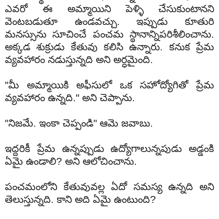
ఎవరో ఈ అమ్మాయిని పెళ్ళి చేసుకుంటానని
వెంటబడుతూ ఉండవచ్చు. ఇప్పుడు కూతురి
మనస్సును సూచించే పంచమ స్థానాన్నిపరిశీలించాను.
అక్కడ శుక్రుడు కేతువు కలిసి ఉన్నారు. కనుక ప్రేమ
వ్యవహారం నడుస్తున్నది అని అర్ధమైంది.
"మీ అమ్మాయికి అఫీసులో ఒక సహోద్యోగితో ప్రేమ
వ్యవహారం ఉన్నది." అని చెప్పాను.
"నిజమే. ఇంకా చెప్పండి" ఆమె జవాబు.
ఇద్దరికీ ప్రేమ ఉన్నప్పుడు ఉద్యోగాలున్నపుడు అడ్డంకి
ఏమై ఉండాలి? అని ఆలోచించాను.
పంచమంలోని కేతువువల్ల ఏదో సమస్య ఉన్నది అని
తెలుస్తున్నది. కాని అది ఏమై ఉంటుంది?