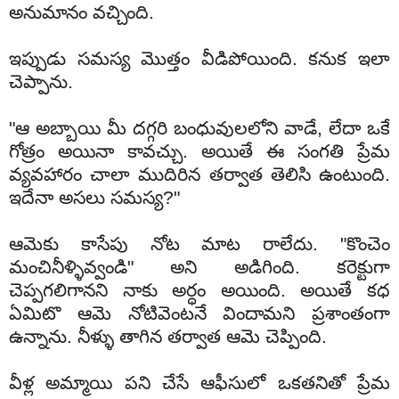
అనుమానం వచ్చింది.
ఇప్పుడు సమస్య మొత్తం వీడిపోయింది. కనుక ఇలా
చెప్పాను.
"ఆ అబ్బాయి మీ దగ్గరి బంధువులలోని వాడే, లేదా ఒకే
గోత్రం అయినా కావచ్చు. అయితే ఈ సంగతి ప్రేమ
వ్యవహారం చాలా ముదిరిన తర్వాత తెలిసి ఉంటుంది.
ఇదేనా అసలు సమస్య?"
ఆమెకు కాసేపు నోట మాట రాలేదు. "కొంచెం
మంచినీళ్ళివ్వండి" అని అడిగింది. కరెక్టుగా
చెప్పగలిగానని నాకు అర్ధం అయింది. అయితే కధ
ఏమిటొ ఆమె నోటివెంటనే విందామని ప్రశాంతంగా
ఉన్నాను. నీళ్ళు తాగిన తర్వాత ఆమె చెప్పింది.
వీళ్ల అమ్మాయి పని చేసే ఆఫీసులో ఒకతనితో ప్రేమ