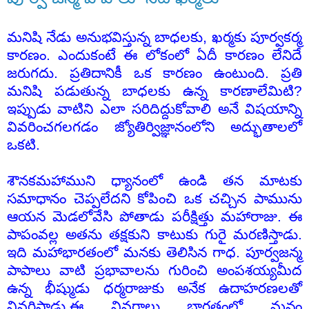
మనిషి నేడు అనుభవిస్తున్న బాధలకు, ఖర్మకు పూర్వకర్మ
కారణం. ఎందుకంటే ఈ లోకంలో ఏదీ కారణం లేనిదే
జరుగదు. ప్రతిదానికీ ఒక కారణం ఉంటుంది. ప్రతి
మనిషి పడుతున్న బాధలకు ఉన్న కారణాలేమిటి?
ఇప్పుడు వాటిని ఎలా సరిదిద్దుకోవాలి అనే విషయాన్ని
వివరించగలగడం జ్యోతిర్విజ్ఞానంలోని అద్భుతాలలో
ఒకటి.
శౌనకమహాముని ధ్యానంలో ఉండి తన మాటకు
సమాధానం చెప్పలేదని కోపించి ఒక చచ్చిన పామును
ఆయన మెడలోవేసి పోతాడు
పరీక్షిత్తు మహారాజు
. ఈ
పాపంవల్ల అతను తక్షకుని కాటుకు గురై మరణిస్తాడు.
ఇది మహాభారతంలో మనకు తెలిసిన గాధ. పూర్వజన్మ
పాపాలు వాటి ప్రభావాలను గురించి అంపశయ్యమీద
ఉన్న భీష్ముడు ధర్మరాజుకు అనేక ఉదాహరణలతో
వివరిస్తాడు.ఈ వివరాలు భారతంలో మనం