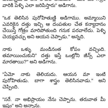
వారికి పెళ్ళి ఎలా జరిపిస్తారు" అడిగాను.
"ఒక తెలిసిన పురోహితుణ్ణి అడిగాము. అమ్మాయిని
ఎవరికైన దత్తు ఇచ్చి ఆ దంపతుల చేత కన్యాదానం
చేయిస్తే గోత్రం మారిపోతుంది గనుక పరవాలేదు. పెళ్ళి
చెయ్యవచ్చు అని ఆయన చెప్పాడు." అన్నది.
నాకు ఒళ్ళు మండినంత కోపం వచ్చింది.
తమాయించుకుని" దత్తు ఇస్తే ఒంట్లోని జీన్స్ ఎలా
మారతాయి?" అని అడిగాను.
"ఏమో నాకు తెలియదు. ఆయన మా ఇంటి
పురోహితుడు. బాగా శాస్త్రం తెలిసినవాడు." అని
చెప్పింది.
"సరే. నా అభిప్రాయం నేను చెప్పాను. తరువాత మీ
ఇష్టం" అని అన్నాను.