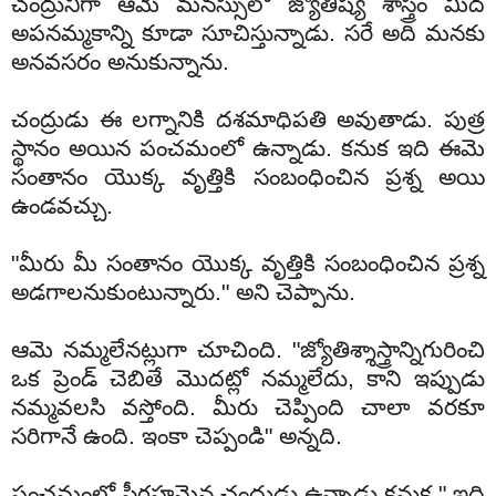
చంద్రునిగా ఆమె మనస్సులో జ్యోతిష్య శాస్త్రం మీద
అపనమ్మకాన్ని కూడా సూచిస్తున్నాడు. సరే అది మనకు
అనవసరం అనుకున్నాను.
చంద్రుడు ఈ లగ్నానికి దశమాధిపతి అవుతాడు. పుత్ర
స్థానం అయిన పంచమంలో ఉన్నాడు. కనుక ఇది ఈమె
సంతానం యొక్క వృత్తికి సంబంధించిన ప్రశ్న అయి
ఉండవచ్చు.
"మీరు మీ సంతానం యొక్క వృత్తికి సంబంధించిన ప్రశ్న
అడగాలనుకుంటున్నారు." అని చెప్పాను.
ఆమె నమ్మలేనట్లుగా చూచింది. "జ్యోతిశ్శాస్త్రాన్నిగురించి
ఒక ప్రెండ్ చెబితే మొదట్లో నమ్మలేదు, కాని ఇప్పుడు
నమ్మవలసి వస్తోంది. మీరు చెప్పింది చాలా వరకూ
సరిగానే ఉంది. ఇంకా చెప్పండి" అన్నది.
పంచమంలో స్త్రీగ్రహమైన చంద్రుడు ఉన్నాడు కనుక " ఇది