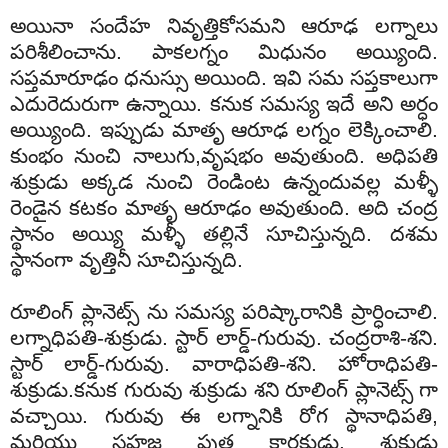
అయినా సందేహ నివృత్తికోసమని ఆరూఢ లగ్నాలు
పరిశీలించాను. పాకలగ్నం మిధునం అయ్యింది.
సప్తమారూఢం ధనుస్సు అయింది. ఇవి సమ సప్తకాలుగా
ఎదురెదురుగా ఉన్నాయి. కనుక సమస్య ఇదే అని అర్ధం
అయ్యింది. ఇప్పుడు మాతృ ఆరూఢ లగ్నం లెక్కించాలి.
కుంభం నుంచి నాలుగు,వృషభం అవుతుంది. అధిపతి
శుక్రుడు అక్కడ నుంచి రెండింట ఉన్నందువల్ల మళ్ళీ
రెండైన కటకం మాతృ ఆరూఢం అవుతుంది. అది చంద్ర
స్థానం అయ్యి మళ్ళీ తల్లినే సూచిస్తున్నది. దశమ
స్థానంగా వృత్తినీ సూచిస్తున్నది.
రూలింగ్ ప్లానెట్స్ ను సమస్య పరిష్కారానికి ప్రార్ధించాలి.
లగ్నాధిపతి-శుక్రుడు. స్టార్ లార్డ్-గురువు. చంద్రరాశి-శని.
స్టార్ లార్డ్-గురువు. వారాధిపతి-శని. హోరాధిపతి-
శుక్రుడు.కనుక గురువు శుక్రుడు శని రూలింగ్ ప్లానెట్స్ గా
వచ్చాయి. గురువు ఈ లగ్నానికి రోగ స్థానాధిపతి,
మరియు సహజ పుత్ర కారకుడు. శుక్రుడు