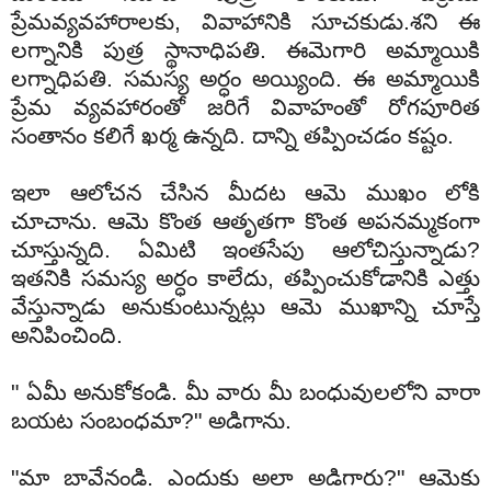
ప్రేమవ్యవహారాలకు, వివాహానికి సూచకుడు.శని ఈ
లగ్నానికి పుత్ర స్థానాధిపతి. ఈమెగారి అమ్మాయికి
లగ్నాధిపతి. సమస్య అర్ధం అయ్యింది. ఈ అమ్మాయికి
ప్రేమ వ్యవహారంతో జరిగే వివాహంతో రోగపూరిత
సంతానం కలిగే ఖర్మ ఉన్నది. దాన్ని తప్పించడం కష్టం.
ఇలా ఆలోచన చేసిన మీదట ఆమె ముఖం లోకి
చూచాను. ఆమె కొంత ఆతృతగా కొంత అపనమ్మకంగా
చూస్తున్నది. ఏమిటి ఇంతసేపు ఆలోచిస్తున్నాడు?
ఇతనికి సమస్య అర్ధం కాలేదు, తప్పించుకోడానికి ఎత్తు
వేస్తున్నాడు అనుకుంటున్నట్లు ఆమె ముఖాన్ని చూస్తే
అనిపించింది.
" ఏమీ అనుకోకండి. మీ వారు మీ బంధువులలోని వారా
బయట సంబంధమా?" అడిగాను.
"మా బావేనండి. ఎందుకు అలా అడిగారు?" ఆమెకు