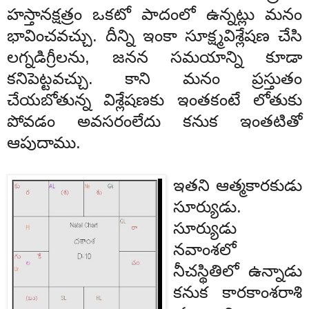
హస్తా
నక్షత్రం
ఒకటో
పాదం
లో
ఉన్నట్లు
మనం
భావించవచ్చు
. దీన్ని ఇంకా సూక్ష్మవిశ్లేషణ చేసి
లగ్నడిగ్రీలను, జనన సమయాన్ని కూడా
కనిపెట్టవచ్చు. కాని
మనం
ప్రస్తుతం
చేయబోతున్న
విశ్లేషణకు
ఇంతకంటే
లోతుకు
పోవడం
అవసరం
లేదు
కనుక
ఇంతటితో
ఆపుదాము
.
ఇతని
ఆత్మ
కారకు
డు
సూర్యుడు
.
సూర్యుడు
నవాంశలో
నీచ
స్థితిలో
ఉన్నాడు
కనుక
కారకాంశ
రాశి