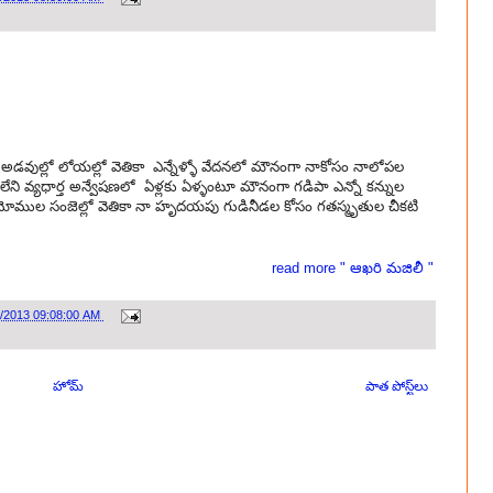
గా అడవుల్లో లోయల్లో వెతికా ఎన్నేళ్ళో వేదనలో మౌనంగా నాకోసం నాలోపల
ులేని వ్యధార్త అన్వేషణలో ఏళ్లకు ఏళ్ళంటూ మౌనంగా గడిపా ఎన్నో కన్నుల
ో మోముల సంజెల్లో వెతికా నా హృదయపు గుడినీడల కోసం గతస్మృతుల చీకటి
read more " ఆఖరి మజిలీ "
8/2013 09:08:00 AM
హోమ్
పాత పోస్ట్‌లు