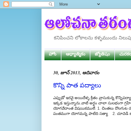
కనిపించని లోకాలను కళ్ళముందు నిలు
హోం
ఆధ్యాత్మికం
జ్యోతిషం
చురక
30, జూన్ 2013, ఆదివారం
కొన్ని పాత పద్యాలు
ఎప్పుడో ఇరవై అయిదేళ్ళ క్రితం వ్రాసుకున్న కొన్న
ఇక్కడ ఇస్తున్నాను.వాటి అర్ధం చాలా సులభంగా గ్రహ
యోగవేదాంత విషయికములే. 1. చింతలు దొలగుట 
పంతముగా యోగమన్న పాటిది సత్యా 2. చూచెడి బ