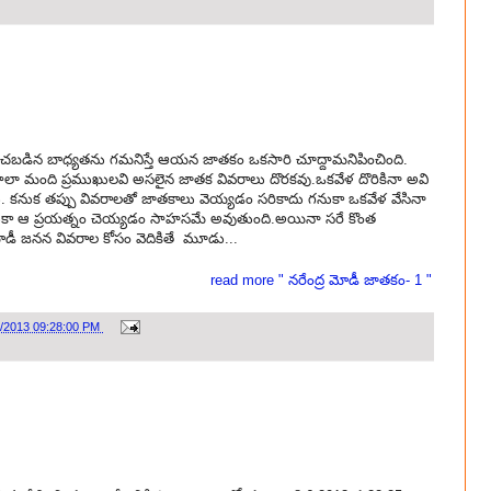
ఉంచబడిన బాధ్యతను గమనిస్తే ఆయన జాతకం ఒకసారి చూద్దామనిపించింది.
చాలా మంది ప్రముఖులవి అసలైన జాతక వివరాలు దొరకవు.ఒకవేళ దొరికినా అవి
 కనుక తప్పు వివరాలతో జాతకాలు వెయ్యడం సరికాదు గనుకా ఒకవేళ వేసినా
ుకా ఆ ప్రయత్నం చెయ్యడం సాహసమే అవుతుంది.అయినా సరే కొంత
మోడీ జనన వివరాల కోసం వెదికితే మూడు...
read more " నరేంద్ర మోడీ జాతకం- 1 "
1/2013 09:28:00 PM