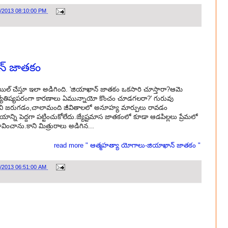
0/2013 08:10:00 PM
న్ జాతకం
న మెయిల్ చేస్తూ ఇలా అడిగింది. 'జియాఖాన్ జాతకం ఒకసారి చూస్తారా?ఆమె
 జ్యోతిష్యపరంగా కారణాలు ఏమున్నాయో కొంచం చూడగలరా?' గురువు
టివి జరుగడం,చాలామంది జీవితాలలో అనూహ్య మార్పులు రావడం
్ని పెద్దగా పట్టించుకోలేదు.జ్యేష్టమాస జాతకంలో కూడా ఆడపిల్లలు ప్రేమలో
వించాను.కాని మిత్రురాలు అడిగిన...
read more " ఆత్మహత్యా యోగాలు-జియాఖాన్ జాతకం "
8/2013 06:51:00 AM