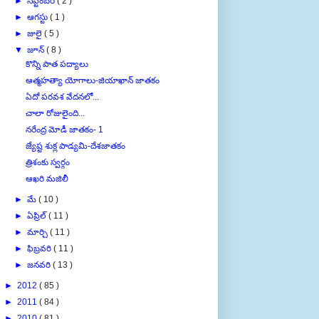
►
సెప్టెంబర్
( 2 )
►
ఆగస్టు
( 1 )
►
జులై
( 5 )
▼
జూన్
( 8 )
కొన్ని పాత పద్యాలు
ఆత్మహత్యా యోగాలు-జియాఖాన్ జాతకం
ఏదో పరవశ వేదనలో...
చాలా రోజులైంది...
నరేంద్ర మోడీ జాతకం- 1
జ్యేష్ట శుక్ల పాడ్యమి-దేశజాతకం
త్రిశంకు స్వర్గం
ఆఖరి మజిలీ
►
మే
( 10 )
►
ఏప్రిల్
( 11 )
►
మార్చి
( 11 )
►
ఫిబ్రవరి
( 11 )
►
జనవరి
( 13 )
►
2012
( 85 )
►
2011
( 84 )
►
2010
( 81 )