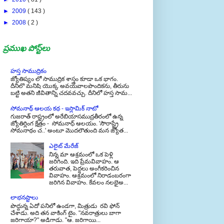
►
2009
( 143 )
►
2008
( 2 )
ప్రముఖ పోస్ట్‌లు
హస్త సాముద్రికం
జ్యోతిష్యం లో సాముద్రిక శాస్త్రం కూడా ఒక భాగం.
దీనిలొ మనిషి యొక్క అవయవాలపొందికను, తీరును
బట్టి అతని జీవితాన్ని చదవవచ్చు. దీనిలో హస్త సామ...
సోమనాథ్ ఆలయ కథ - ఇస్లామిక్ నాటో
గుజరాత్ రాష్ట్రంలో అరేబియాసముద్రతీరంలో ఉన్న
జ్యోతిర్లింగ క్షేత్రం - సోమనాధ్ ఆలయం. 'సౌరాష్ట్రే
సోమనాథం చ..' అంటూ మొదలౌతుంది మన జ్యోత...
ఎలైట్ మేరేజ్
నిన్న మా ఆశ్రమంలో ఒక పెళ్లి
జరిగింది. ఇది ప్రేమవివాహం. ఆ
తరువాత, పెద్దలు అంగీకరించిన
వివాహం. ఆశ్రమంలో నిరాడంబరంగా
జరిగిన వివాహం. కేవలం నలభైఅ...
లాభనష్టాలు
పొద్దున్న ఏదో పనిలో ఉండగా, మిత్రుడు రవి ఫోన్
చేశాడు. అది తన వాకింగ్ టైం. "నవరాత్రులు బాగా
జరిగాయా?" అడిగాడు. "ఆ. జరిగాయి...