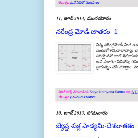
లేబుళ్లు:
మనోవీధిలో మెరుపులు
11, జూన్ 2013, మంగళవారం
నరేంద్ర మోడీ జాతకం- 1
నిన్న నరేంద్రమోడీ మీద 
ఎందుకోగాని,చాలాసార్లు 
సరియైనవో కావో తెలియదు.
అవి ఎలాగూ సరిపోవు గన
ప్రయత్నం చేసి చూద్దాం. 
వీరిచే పోస్ట్ చేయబడింది
Satya Narayana Sarma
వద్ద
6/1
లేబుళ్లు:
ప్రముఖుల జాతకాలు
10, జూన్ 2013, సోమవారం
జ్యేష్ట శుక్ల పాడ్యమి-దేశజాతకం