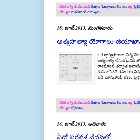
వీరిచే పోస్ట్ చేయబడింది
Satya Narayana Sarma
వద్ద
6/3
లేబుళ్లు:
మనోవీధిలో మెరుపులు
18, జూన్ 2013, మంగళవారం
ఆత్మహత్యా యోగాలు-జియాఖా
ఒక బ్లాగ్మిత్రురాలు నిన్
ఆత్మహత్య చేసుకోడానికి
రాశిమారిన తర్వాత ఇలా
ఊహించినదే గనుక ఈ విషయాన
పడి మోసపోయే కోణం ప్రస్తా
వీరిచే పోస్ట్ చేయబడింది
Satya Narayana Sarma
వద్ద
6/1
లేబుళ్లు:
జ్యోతిషం
16, జూన్ 2013, ఆదివారం
ఏదో పరవశ వేదనలో...