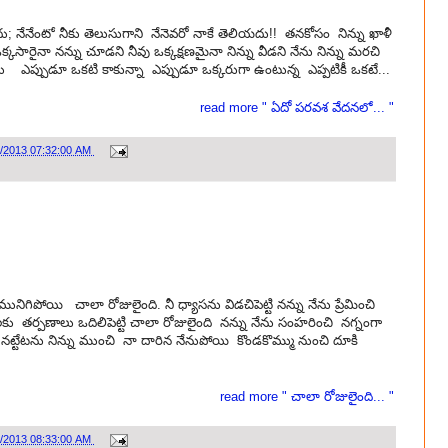
ు; నేనేంటో నీకు తెలుసుగాని నేనెవరో నాకే తెలియదు!! తనకోసం నిన్ను ఖాళీ
కసారైనా నన్ను చూడని నీవు ఒక్కక్షణమైనా నిన్ను వీడని నేను నిన్ను మరచి
ను ఎప్పుడూ ఒకటి కాకున్నా ఎప్పుడూ ఒక్కరుగా ఉంటున్న ఎప్పటికీ ఒకటే...
read more " ఏదో పరవశ వేదనలో... "
6/2013 07:32:00 AM
ిగిపోయి చాలా రోజులైంది. నీ ధ్యాసను విడచిపెట్టి నన్ను నేను ప్రేమించి
లకు తర్పణాలు ఒదిలిపెట్టి చాలా రోజులైంది నన్ను నేను సంహరించి నగ్నంగా
 నట్టేటను నిన్ను ముంచి నా దారిన నేనుపోయి కొండకొమ్ము నుంచి దూకి
read more " చాలా రోజులైంది... "
2/2013 08:33:00 AM