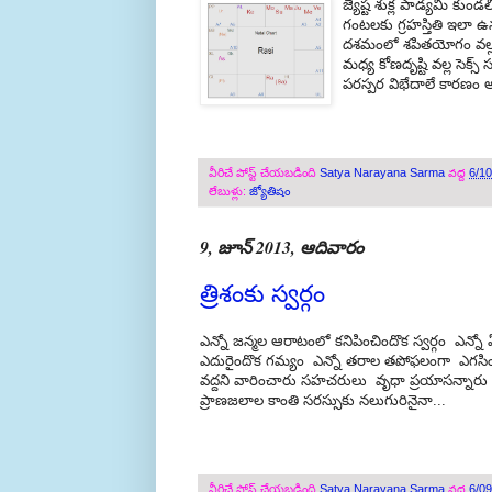
జ్యేష్ట శుక్ల పాడ్యమి కు
గంటలకు గ్రహస్తితి ఇలా ఉ
దశమంలో శపితయోగం వల్ల 
మధ్య కోణదృష్టి వల్ల సెక
పరస్పర విభేదాలే కారణం
వీరిచే పోస్ట్ చేయబడింది
Satya Narayana Sarma
వద్ద
6/1
లేబుళ్లు:
జ్యోతిషం
9, జూన్ 2013, ఆదివారం
త్రిశంకు స్వర్గం
ఎన్నో జన్మల ఆరాటంలో కనిపించిందొక స్వర్గం ఎన
ఎదురైందొక గమ్యం ఎన్నో తరాల తపోఫలంగా ఎగసిందొ
వద్దని వారించారు సహచరులు వృధా ప్రయాసన్నారు 
ప్రాణజలాల కాంతి సరస్సుకు నలుగురినైనా...
వీరిచే పోస్ట్ చేయబడింది
Satya Narayana Sarma
వద్ద
6/0