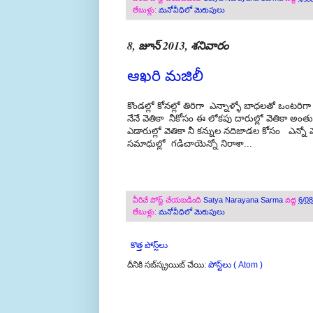
లేబుళ్లు:
మనోవీధిలో మెరుపులు
8, జూన్ 2013, శనివారం
ఆఖరి మజిలీ
కొండల్లో కోనల్లో తిరిగా ఎన్నాళ్ళో బాధలతో ఒంటరి
నేనే వెతికా నీకోసం ఈ లోకపు దారుల్లో వెతికా అంత
ఎడారుల్లో వెతికా నీ కన్నుల నదిజాడల కోసం ఎన్న
సమాధుల్లో గడిచాయెన్నో నిరాశా...
వీరిచే పోస్ట్ చేయబడింది
Satya Narayana Sarma
వద్ద
6/0
లేబుళ్లు:
మనోవీధిలో మెరుపులు
కొత్త పోస్ట్‌లు
దీనికి సబ్‌స్క్రయిబ్ చేయి:
పోస్ట్‌లు ( Atom )