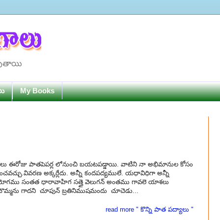
పుతాయి
లు
My Books
ిపద్యాలు ఈరోజు పాతపెపర్ల లోనుంచి బయటపడ్డాయి. వాటిని నా అభిమానుల కోసం
ించవచ్చు.వివరణ అక్కర్లేదు. అన్నీ కందపద్యములే. యధావిధిగా అన్నీ
యోగము సంతత ధారావాహిగ సత్తై వెలుగన్ అంతము గావలె యాశలు
ొమ్మను గాదని చూపున్ బ్రతినిముషమందు చూచెడు...
read more " కొన్ని పాత పద్యాలు "