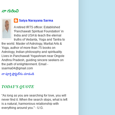
నా గురించి
Satya Narayana Sarma
A retired IRTS officer. Established
'Panchawati Spiritual Foundation' in
India and USA to teach the eternal
truths of Vedanta, Yoga and Tantra to
the world. Master of Astrology, Martial Arts &
Yoga, author of more than 75 books on
Astrology, Indian philosophy and spirituality.
Lives in Panchawati Yogashram near Ongole
Andhra Pradesh, guiding sincere seekers on
the path of enlightenment. Email -
ssarma04@gmail.com
నా పూర్తి ప్రొఫైల్‌ను చూడండి
TODAY'S QUOTE
“As long as you are searching for love, you will
never find it. When the search stops, what is left
is a natural, harmonious relationship with
everything around you." - U.G.