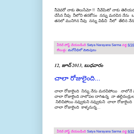
నీవెవరో నాకు తెలుసేమో !! నీవేమిటో నాకు తెలియద
చేసిన నీవు నీలోని తనకోసం నన్ను మరచిన నేను ఒక్
తనలో మునిగిన నీవు నన్ను విడిచి నీలో తేలిన నే
వీరిచే పోస్ట్ చేయబడింది
Satya Narayana Sarma
వద్ద
6/1
లేబుళ్లు:
మనోవీధిలో మెరుపులు
12, జూన్ 2013, బుధవారం
చాలా రోజులైంది...
చాలా రోజులైంది నిన్ను నేను మరచిపోయి నాలోనే మున
చాలా రోజులైంది నాలోపల దాగిఉన్న నా తల్లిదండ్రు
నిలిచిపోయి నవ్వుకుని నవ్వుకుని చాలా రోజులైంది
చాలా రోజులైంది కాళ్ళనున్న...
వీరిచే పోస్ట్ చేయబడింది
Satya Narayana Sarma
వద్ద
6/1