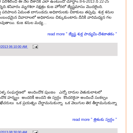
ండలి పరిశీలించి ఈ నెల దేశానికి ఎలా ఉంటుందో చూద్దాం.8-6-2013 న 22-25
న్నది.శనివారం మృగశిరా నక్షత్రం కుజ హోరలో జ్యేష్టమాసం మొదలైంది.
పరిపాలన ఏమంత బాగుండదు.అధికారులకు చికాకులు తప్పవు. శుక్ర శనుల
్స్ సంబంధమైన వివాదాలలో అధికారులు చిక్కుకుంటారు.దీనికి వారిమధ్యన గల
 అవుతాయి. కుజ శనుల మధ్య...
read more " జ్యేష్ట శుక్ల పాడ్యమి-దేశజాతకం "
0/2013 06:10:00 AM
్నో ఏళ్ళ సంఘర్షణలో అందిందొక పుంజం ఎన్నో దారుల వెతుకులాటలో
క హర్మ్యం అందరికీ అందని ఈ స్వర్గం కొందరికైనా అందించే సంకల్పం
ఖేచరులు ఒక ప్రయత్నం చేద్దామనుకున్నా ఒక వెలుగుల తెర తీద్దామనుకున్నా
read more " త్రిశంకు స్వర్గం "
9/2013 08:30:00 AM