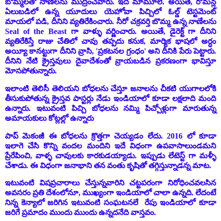
బొమ్మలతో నాణేలను ముద్రించేవారు. ఇది మామూలే. అయితే, రోమన్ల
ఏలుబడిలో ఉన్న యూదులు యెహోవా పిచ్చిలో ఓల్డ్ టెస్టమెంట్
మాయలో పడి, దీనిని వ్యతిరేకించారు. నీరో చక్రవర్తి బొమ్మ ఉన్న నాణేలను
Seal of the Beast గా వాళ్ళు వర్ణించారు. అయితే, డైరెక్ట్ గా దీనిని
వ్యతిరేకిస్తే రాజు చేతిలో చావు తప్పదు కనుక, మార్మిక భాషలో అర్ధం
అయ్యీ కానట్టుగా దీనిని వ్రాసి, 'ప్రకటనల గ్రంధం' అని దీనికి పేరు పెట్టారు.
దీనిని నేటి క్రైస్తవులు దైవాదేశంతో వ్రాయబడిన ప్రకరణంగా భావిస్తూ
మోసపోతున్నారు.
ఇలాంటి తెలిసీ తెలియని బోధలను చేస్తూ జనాలను చీకటి యుగాలలోకి
తీసుకుపోతున్న క్రైస్తవ పాస్టర్లు నేడు ఇండియాలో కూడా లక్షలాది మంది
ఉన్నారు. ఇటువంటి పిచ్చి బోధలను నమ్మి పిచ్చోళ్లుగా మారుతున్న
అమాయకులు కోట్లల్లో ఉన్నారు
పాప్ మెకంజీ ఈ బోధలను క్రొత్తగా చెయ్యడం లేదు. 2016 లో కూడా
ఇలాగె చేసి కొన్ని వందల మందిని ఇదే విధంగా ఉపవాసాలుండమని
ప్రేరేపించి, వాళ్ళ చావులకు కారకుడయ్యాడు. ఇప్పుడు లేటెస్ట్ గా మళ్ళీ
చేశాడు. ఈ విధంగా జనాభాని తన వంతు కృషితో తగ్గిస్తున్నాడన్న మాట.
ఇటువంటి విషప్రచారాలు చేస్తున్నవారిని చట్టపరంగా నిరోధించవలసిన
అవసరం ప్రతి దేశంలోనూ, ముఖ్యంగా ఇండియాలో చాలా ఉన్నది. లేదంటే
నిన్న కెన్యాలో జరిగిన ఇటువంటి సంఘటనలే రేపు ఇండియాలో కూడా
జరిగే ప్రమాదం ముందు ముందు ఉన్నదనేది వాస్తవం.