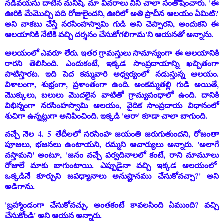
నడివయసు దాటిన మనిషి. మా వివరాలు విని చాలా సంతోషించారు. 'ఈ
ఊరికి మేమొచ్చి పది రోజులైందని, ఊరిలో అతి ప్రాచీన ఆలయం ఏమిటి?
అని వాకబు చేస్తే నరసింహస్వామి గుడి అని చెప్పారని, అందుకని ఈ
ఆలయానికి నేటికి వచ్చి దర్శనం చేసుకోగలిగామ'ని ఆయనతో అన్నాను.
ఆలయంలో ఎవరూ లేరు. ఇతర గ్రామస్తులు సామాన్యంగా ఈ ఆలయానికి
రారని తెలిసింది. ఎందుకంటే, ఇక్కడ సాంప్రదాయాన్ని ఖచ్చితంగా
పాటిస్తారట. ఇది పెద కమ్మవారి అధ్వర్యంలో నడుస్తున్న ఆలయం.
విశాలంగా, శుభ్రంగా, ప్రశాంతంగా ఉంది. అంకమ్మతల్లి గుడి అయితే,
మొక్కులు, బలులు మొదలైన వాటితో గ్రామ్యపంధాలో ఉంది. దానికి
విభిన్నంగా నరసింహస్వామి ఆలయం, వైదిక సాంప్రదాయ విధానంలో
శుచిగా ఉన్నట్లుగా అనిపించింది. ఇక్కడి 'ఆరా' కూడా చాలా బాగుంది.
వచ్చే నెల 4. 5 తేదీలలో సరసింహ జయంతి జరుగుతుందని, రోజంతా
పూజలు, భజనలు ఉంటాయని, రమ్మని ఆచార్యులు అన్నారు. 'అలాగే
వస్తామని' అంటూ, 'జనం వచ్చే పర్వదినాలలో కంటే, రాని మామూలు
రోజులే మాకు బాగుంటాయి. ఎప్పుడైనా వచ్చి ఇక్కడ ఆలయంలో
ఒక్కడినే కూర్చుని జపధ్యానాలు అనుష్టానము చేసుకోవచ్చా?' అని
అడిగాను.
'బ్రహ్మాండంగా చేసుకోవచ్చు. అంతకంటే కావలసింది ఏముంది? వచ్చి
చేసుకోండి' అని ఆయన అన్నారు.