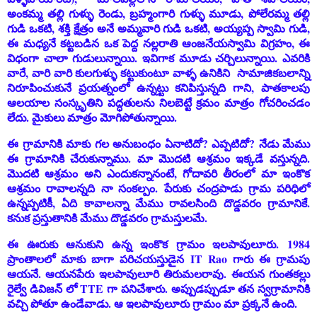
అంకమ్మ తల్లి గుళ్ళు రెండు, బ్రహ్మంగారి గుళ్ళు మూడు, పోలేరమ్మ తల్లి
గుడి ఒకటి, శక్తి క్షేత్రం అనే అమ్మవారి గుడి ఒకటి, అయ్యప్ప స్వామి గుడి,
ఈ మధ్యనే కట్టబడిన ఒక పెద్ద నల్లరాతి ఆంజనేయస్వామి విగ్రహం, ఈ
విధంగా చాలా గుడులున్నాయి. ఇవిగాక మూడు చర్చిలున్నాయి. ఎవరికి
వారే, వారి వారి కులగుళ్ళు కట్టుకుంటూ వాళ్ళ ఉనికిని సామాజికబలాన్ని
నిరూపించుకునే ప్రయత్నంలో ఉన్నట్టు కనిపిస్తున్నది గాని, పాతకాలపు
ఆలయాల సంస్కృతిని పద్ధతులను నిలబెట్టే క్రమం మాత్రం గోచరించడం
లేదు. మైకులు మాత్రం మోగిపోతున్నాయి.
ఈ గ్రామానికి మాకు గల అనుబంధం ఏనాటిదో? ఎప్పటిదో? నేడు మేము
ఈ గ్రామానికి చేరుకున్నాము. మా మొదటి ఆశ్రమం ఇక్కడే వస్తున్నది.
మొదటి ఆశ్రమం అని ఎందుకన్నానంటే, గోదావరి తీరంలో మా ఇంకొక
ఆశ్రమం రావాలన్నది నా సంకల్పం. పేరుకు చంద్రపాడు గ్రామ పరిధిలో
ఉన్నప్పటికీ
,
ఏది కావాలన్నా మేము రావలసింది దొడ్డవరం గ్రామానికే.
కనుక ప్రస్తుతానికి మేము దొడ్డవరం గ్రామస్తులమే.
ఈ ఊరుకు ఆనుకుని ఉన్న ఇంకొక గ్రామం ఇలపావులూరు. 1984
ప్రాంతాలలో మాకు బాగా పరిచయస్తుడైన IT Rao గారు ఈ గ్రామపు
ఆయనే. ఆయనపేరు ఇలపావులూరి తిరుమలరావు. ఈయన గుంతకల్లు
రైల్వే డివిజన్ లో TTE గా పనిచేశారు. అప్పుడప్పుడూ తన స్వగ్రామానికి
వచ్చి పోతూ ఉండేవాడు. ఆ ఇలపావులూరు గ్రామం మా ప్రక్కనే ఉంది.