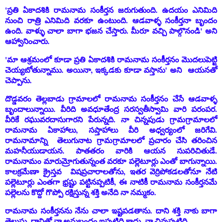
'ప్రతి ఏకాదశికి రామనామ సంకీర్తన జరుగుతుంది. ఉదయం ఎనిమిది
నుంచి రాత్రి ఎనిమిది వరకూ ఉంటుంది. ఆడవాళ్ళ సంకీర్తనా బృందం
ఉంది. వాళ్ళు చాలా బాగా భజన చేస్తారు. మీరూ వచ్చి పాల్గొనండి' అని
ఆహ్వానించారు.
'మా ఆశ్రమంలో కూడా ప్రతి ఏకాదశికి రామనామ సంకీర్తనం మొదలుపెట్టి
చెయ్యబోతున్నాము. అయినా, ఇక్కడకు కూడా వస్తాను' అని ఆయనతో
చెప్పాను.
దొడ్డవరం తెల్లబాడు గ్రామాలలో రామనామ సంకీర్తనం చేసే ఆడవాళ్ళ
బృందాలున్నాయి. వీరిది అవధూతేంద్ర సరస్వతీస్వామి వారి పరంపర.
వీరికే రఘువరదాసుగారని పేరున్నది. నా చిన్నపుడు గ్రామగ్రామాలలో
రామనామ ఏకాహాలు, సప్తాహాలు వీరి అధ్వర్యంలో జరిగేవి.
రామనామాన్ని తెలుగునాట గ్రామగ్రామాలలో ప్రచారం చేసి తరించిన
మహనీయుడాయన. పాతతరం వారికి ఆయన సుపరిచితుడే.
రామనామం మారుమ్రోగుతున్నంత వరకూ పల్లెటూర్లు ఎంతో బాగున్నాయి.
కాలక్రమేణా క్రైస్తవ విషప్రచారాలతోను, ఇతర వెర్రిపోకడలతోనూ నేటి
పల్లెటూర్లు ఎంతగా భ్రష్టు పట్టినప్పటికీ, ఈ నాటికీ రామనామ సంకీర్తనమే
పల్లెలను కొద్దో గొప్పో రక్షిస్తున్న శక్తి అనేది నా నమ్మకం.
రామనామ సంకీర్తనను నేను చాలా ఇష్టపడతాను. దాని శక్తి నాకు బాగా
తెలుసు. దానితో నా అనుబంధం ఇప్పటిది కాదు. నా చిన్నప్పటిది.