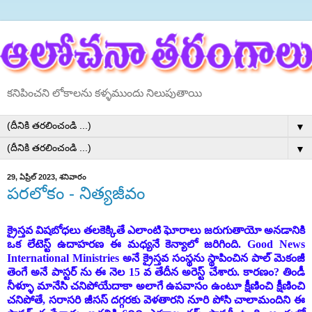
కనిపించని లోకాలను కళ్ళముందు నిలుపుతాయి
▼
▼
29, ఏప్రిల్ 2023, శనివారం
పరలోకం - నిత్యజీవం
క్రైస్తవ విషబోధలు తలకెక్కితే ఎలాంటి ఘోరాలు జరుగుతాయో అనడానికి
ఒక లేటెస్ట్ ఉదాహరణ ఈ మధ్యనే కెన్యాలో జరిగింది.
Good News
International Ministries
అనే క్రైస్తవ సంస్థను స్థాపించిన పాల్ మెకంజీ
తెంగే అనే పాస్టర్ ను ఈ నెల 15 వ తేదీన అరెస్ట్ చేశారు. కారణం? తిండీ
నీళ్ళూ మానేసి చనిపోయేదాకా అలాగే ఉపవాసం ఉంటూ క్షీణించి క్షీణించి
చనిపోతే, సరాసరి జీసస్ దగ్గరకు వెళతారని నూరి పోసి చాలామందిని ఈ