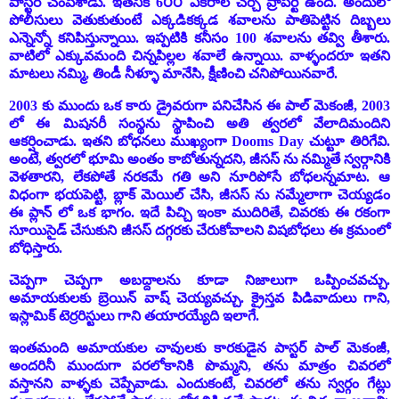
పాస్టర్ చంపేశాడు. ఇతనికి 6౦౦ ఎకరాల చర్చ్ ప్రాపర్టీ ఉంది. అందులో
పోలీసులు వెతుకుతుంటే ఎక్కడికక్కడ శవాలను పాతిపెట్టిన దిబ్బలు
ఎన్నెన్నో కనిపిస్తున్నాయి. ఇప్పటికి కనీసం 100 శవాలను తవ్వి తీశారు.
వాటిలో ఎక్కువమంది చిన్నపిల్లల శవాలే ఉన్నాయి. వాళ్ళందరూ ఇతని
మాటలు నమ్మి, తిండీ నీళ్ళూ మానేసి, క్షీణించి చనిపోయినవారే.
2003 కు ముందు ఒక కారు డ్రైవరుగా పనిచేసిన ఈ పాల్ మెకంజీ, 2003
లో ఈ మిషనరీ సంస్థను స్థాపించి అతి త్వరలో వేలాదిమందిని
ఆకర్షించాడు. ఇతని బోధనలు ముఖ్యంగా
Dooms Day
చుట్టూ తిరిగేవి.
అంటే
,
త్వరలో భూమి అంతం కాబోతున్నదని, జీసస్ ను నమ్మితే స్వర్గానికి
వెళతారని, లేకపోతే నరకమే గతి అని నూరిపోసే బోధలన్నమాట. ఆ
విధంగా భయపెట్టి, బ్లాక్ మెయిల్ చేసి, జీసస్ ను నమ్మేలాగా చెయ్యడం
ఈ ప్లాన్ లో ఒక భాగం. ఇదే పిచ్చి ఇంకా ముదిరితే, చివరకు ఈ రకంగా
సూయిసైడ్ చేసుకుని జీసస్ దగ్గరకు చేరుకోవాలని విషబోధలు ఈ క్రమంలో
బోధిస్తారు.
చెప్పగా చెప్పగా అబద్దాలను కూడా నిజాలుగా ఒప్పించవచ్చు.
అమాయకులకు బ్రెయిన్ వాష్ చెయ్యవచ్చు. క్రైస్తవ పిడివాదులు గాని,
ఇస్లామిక్ టెర్రరిస్టులు గాని తయారయ్యేది ఇలాగే.
ఇంతమంది అమాయకుల చావులకు కారకుడైన పాస్టర్ పాల్ మెకంజీ,
అందరినీ ముందుగా పరలోకానికి పొమ్మని, తను మాత్రం చివరలో
వస్తానని వాళ్ళకు చెప్పేవాడు. ఎందుకంటే, చివరలో తను స్వర్గం గేట్లు