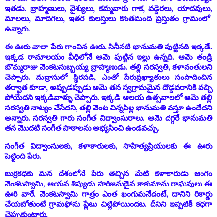
ఇతడు. బ్రాహ్మణులు, వైశ్యులు, కమ్మవారు గాక, వడ్డెరలు
,
యాదవులు
,
మాలలు, మాదిగలు, ఇతర కులస్తులు కొంతమంది ప్రస్తుతం గ్రామంలో
ఉన్నారు.
ఈ ఊరు చాలా పేరు గాంచిన ఊరు. సినీనటి భానుమతి పుట్టినది ఇక్కడే.
ఇక్కడ రామాలయం వీధిలోనే ఆమె పుట్టిన ఇల్లు ఉన్నది. ఆమె తండ్రి
బొమ్మరాజు వెంకటసుబ్బయ్య బ్రాహ్మణుడు. తల్లి సరస్వతి, కళావంతులని
చెప్పారు. మద్రాసులో స్థిరపడి, ఎంతో పేరుప్రఖ్యాతులు సంపాదించిన
తర్వాత కూడా, అప్పుడప్పుడు ఆమె తన స్వగ్రామమైన దొడ్డవరానికి వచ్చి
పోయేదని ఇక్కడివాళ్ళు చెప్పారు. ఇక్కడి ఆలయ ఉత్సవాలలో ఆమె తల్లి
సరస్వతి నాట్యం చేసేదని
,
తల్లి వెంట చిన్నపిల్ల భానుమతి వస్తూ ఉండేదని
అన్నారు. సరస్వతి గారు సంగీత విద్వాంసురాలు. ఆమె దగ్గరే భానుమతి
తన మొదటి సంగీత పాఠాలను అభ్యసించి ఉండవచ్చు.
సంగీత విద్వాంసులకు, కళాకారులకు, సాహిత్యప్రియులకు ఈ ఊరు
పెట్టింది పేరు.
బుర్రకధకు మన దేశంలోనే పేరు తెచ్చిన మేటి కళాకారుడు జంగం
వెంకటస్వామి, ఆయన శిష్యుడు హరిజనుడైన కాకుమాను రాఘవులు ఈ
ఊరి వారే. వెంకటస్వామి గాత్రం ఎంత ఖంగుమనేదంటే, దానిని రికార్డు
చేయబోతుంటే గ్రామఫోను ప్లేటు చిట్లిపోయిందట. దీనిని ఇప్పటికీ కధగా
చెప్పుకుంటారు.