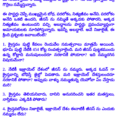
గొర్రెలు నమ్మేస్తున్నారు.
ఈ పాస్టర్లు చెప్పే ముఖ్యమైన బోధ, పరలోకం, నిత్యజీవం అనేవి. పరలోకం
అనేది ఒకటి ఉందని, జీసస్ ను నమ్మితే అక్కడకు పోతారని, అక్కడ
నిత్యజీవం ఉంటుందని పచ్చి అబద్దాలను పాస్టర్లు ప్రపంచవ్యాప్తంగా
అమాయకులకు నూరిపోస్తున్నారు. ఇవన్నీ అబద్దాలే. అవే నిజాలైతే, ఈ
క్రింది ప్రశ్నలకు జవాబులేంటి?
1. క్రైస్తవం పుట్టి కేవలం రెండువేల సమత్సరాలు మాత్రమే అయింది.
భూమి పుట్టి నేటికి 454 కోట్ల సంవత్సరాలైంది. మరి జీసస్ పుట్టకముందు
ఉన్న కోట్లాది మనుషులందరూ నరకానికే పోయారా? ఇది నమ్మదగిన
విషయమేనా?
2. నేటికీ ఇజ్రాయెల్ దేశంలో జీసస్ ను నమ్మరు. అక్కడ ఓపన్ గా
క్రైస్తవాన్ని బోధిస్తే జైల్లో పెడతారు. మరి ఇజ్రాయెల్ దేశస్తులందరూ
నరకానికే పోతారా? అప్పుడు వాళ్ళు నమ్ముతున్న యెహోవా ఏం చేస్తాడు
మరి?
3. క్రైస్తవం తెలియనివారు, దానిని అనుసరించని ఇతర మతస్తులు,
నాస్తికులు ఎక్కడికి పోతారు?
4. క్రైస్తవబోధలు నిజాలైతే, ఇజ్రాయెల్ దేశం ఈనాటికీ జీసస్ ను ఎందుకు
నమ్మడం లేదు?