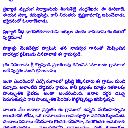
ప్రఖ్యాత మృదంగ విద్వాంసుడు శింగంశెట్టి చంద్రశేఖరం ఈ ఊరివాడే.
ఈయన పక్కా కమ్యునిస్టు. కానీ నిరంతరం కృష్ణనామాన్ని జపించేవాడు.
భక్తిరసంలో ఓలలాడేవాడు.
ప్రఖ్యాత వీధి భాగవతకళాకారుడు జక్కుల వెంకట రామదాసు ఈ ఊరిలో
పుట్టినవాడే.
సాక్షాత్తు వెంకటేశ్వర స్వామిని తన నాదస్వర గానంతో మెప్పించిన
నాదస్వర ప్రవీణుడు చినబాలాజీ ఈ గ్రామస్తుడే.
(ఈ వివరాలను శ్రీ గొల్లపూడి ప్రకాశరావు రచించిన 'మా జంట గ్రామాలు'
అనే పుస్తకం నుంచి గ్రహించాను)
ఇంకా ఎందరెందరో
ఎన్నో రంగాలలో ప్రసిద్ధి కెక్కినవారు ఈ గ్రామం నుంచి
వచ్చారు. అలాంటిది దొడ్డవరం గ్రామం. కానీ ప్రస్తుతం మాత్రం గతకాలపు
సాంస్కృతిక వైభవం అంతా అంతరించింది. జనాల దగ్గర డబ్బు
పెరుగుతున్నది గాని సాంస్కృతిక పేదరికం కొట్టొచ్చినట్లు కనిపిస్తున్నది.
నాలుగు వేల జనాభా ప్రస్తుతం ఈ గ్రామంలో ఉన్నది. నరసింహస్వామి
ఆలయానికి తోడు, ఒక రామాలయం (అసంపూర్తిగా వదలివెయ్యబడింది.
చందాలు వసూలు చేసినవారు కొందరు చనిపోగా, మరికొందరు అమెరికాకు
వెళ్ళిపోయారట), మాలపల్లిలోని రామాలయం, పాత శివాలయం,