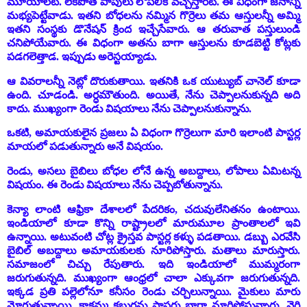
మూయాలట. లేకపోతే పాపులు లోపలికి వచ్చేస్తారట. ఈ విధంగా జనాన్ని
మభ్యపెట్టేవాడు. ఇతని బోధలను నమ్మిన గొర్రెలు తమ ఆస్తులన్నీ అమ్మి
ఇతని సంస్థకు డొనేషన్ క్రింద ఇచ్చేసేవారు. ఆ తరువాత పస్తులుండి
చనిపోయేవారు. ఈ విధంగా అతను బాగా ఆస్తులను కూడబెట్టి కోట్లకు
పడగలెత్తాడ. ఇప్పుడు అరెస్టయ్యాడు.
ఆ వివరాలన్నీ నెట్లో దొరుకుతాయి. ఇతనికి ఒక యుట్యుబ్ చానెల్ కూడా
ఉంది. చూడండి. అర్ధమౌతుంది. అయితే, నేను చెప్పాలనుకున్నది అది
కాదు. ముఖ్యంగా రెండు విషయాలు నేను చెప్పాలనుకున్నాను.
ఒకటి
,
అమాయకులైన ప్రజలు ఏ విధంగా గొర్రెలుగా మారి ఇలాంటి పాస్టర్ల
మాయలో పడుతున్నారు అనే విషయం.
రెండు
,
అసలు బైబిలు బోధల లోనే ఉన్న అబద్దాలు, లోపాలు ఏమిటన్న
విషయం. ఈ రెండు విషయాలు నేను చెప్పబోతున్నాను.
కెన్యా లాంటి ఆఫ్రికా దేశాలలో పేదరికం, చదువులేనితనం ఉంటాయి.
ఇండియాలో కూడా కొన్ని రాష్ట్రాలలో మారుమూల ప్రాంతాలలో ఇవి
ఉన్నాయి. అటువంటి చోట్ల క్రైస్తవ పాస్టర్ల కళ్ళు పడతాయి. డబ్బు ఎరవేసి
బైబిల్ అబద్దాలు అమాయకులకు నూరిపోస్తారు. మతాలు మారుస్తారు.
సమాజంలో చిచ్చు రేపుతారు. ఇది ఇండియాలో ముమ్మరంగా
జరుగుతున్నది. ముఖ్యంగా ఆంధ్రలో చాలా ఎక్కువగా జరుగుతున్నది.
ఇక్కడ ప్రతి పల్లెలోనూ కనీసం రెండు చర్చిలున్నాయి. మైకులు మారు
మోగుతున్నాయి. కాకమ్మ కబుర్లను పాస్టర్లు బాగా నూరిపోస్తున్నారు. వెర్రి