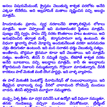
అసలు విషయమేమంటే, క్రైస్తవం చెబుతున్న శాశ్వత పరలోకం అనేది
ఎక్కడా లేనేలేదు. అది అబ్రహామిక్ మతాలు సృష్టించిన పచ్చి అబద్దం
మాత్రమే.
హిందూమతం ప్రకారం, స్వర్గ నరకాలనేవి తాత్కాలికమైన లోకాలు
మాత్రమే. ఇంకా చెప్పాలంటే ఇవి మరణానంతర స్థితులు మాత్రమే.
పుణ్యం చేస్తే స్వర్గం, పాపం చేస్తే నరకం కొంతకాలం పాటు ఉంటాయి. అవి
అనుభవించిన తర్వాత మళ్ళీ కర్మానుసారంగా జన్మ ఉంటుంది. ఈ
విధంగా జ్ఞానాన్ని పొంది మోక్షాన్ని అందుకునేటంత వరకూ జననమరణ
చక్రం తిరుగుతూ ఉంటుంది. ఇది మన సనాతన ధర్మం చెబుతున్న సత్యం.
అంతేకాదు, బౌద్దమూ జైనమూ కూడా ఇదే చెబుతాయి. ఇది మాత్రమే
సత్యం. అంతేగాని, జీసస్ ని నమ్మితే స్వర్గం, లేకపోతే శాశ్వత నరకం
అనేవి బూటకాలు, పచ్చి అబద్దాలు మాత్రమే. కానీ ఈ అబద్దాలను
కోట్లాదిమంది నిజాలని నమ్ముతున్నారు. గొర్రెలుగా మారుతున్నారు. దీనికి
కారకులు పాల్ మెకంజీ వంటి దొంగ పాస్టర్లు. ఇది వాళ్ళ వ్యాపారం.
ఈ పాల్ మెకంజీకి పెంటకోస్ట్ డినామినేషన్ తో సంబంధాలున్నాయి. ఇది
తీవ్రమైన భావాలున్న సంస్థ. వీరిలో చాలామంది రోగమొస్తే మందులు
వాడరు. జీసస్ తగ్గిస్తాడని మూర్ఖంగా నమ్ముతారు.
ముప్పై ఏళ్ళ క్రితం మా దగ్గర పనిచేసే ఒక ఉద్యోగి ఇదే విధంగా నమ్ముతూ,
తనకు గుండెజబ్బు వచ్చినా మందులు వేసుకోకుండా, ట్రీట్మెంట్