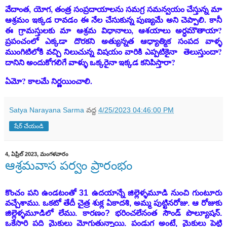
వేదాంత, యోగ, తంత్ర సంప్రదాయాలను సమగ్ర సమన్వయం చేస్తున్న మా
ఆశ్రమం ఇక్కడ రావడం ఈ నేల చేసుకున్న పుణ్యమే అని చెప్పాలి. కానీ
ఈ గ్రామస్తులకు మా ఆశ్రమ విధానాలు, ఆశయాలు అర్ధమౌతాయా?
ప్రపంచంలో ఎక్కడా దొరకని అత్యున్నత ఆధ్యాత్మిక సంపద వాళ్ళ
ముంగిటిలోకి వచ్చి నిలుచున్న విషయం వారికి ఎప్పటికైనా తెలుస్తుందా?
దానిని అందుకోగలిగే వాళ్ళు ఒక్కరైనా ఇక్కడ కనిపిస్తారా?
ఏమో? కాలమే నిర్ణయించాలి.
Satya Narayana Sarma
వద్ద
4/25/2023 04:46:00 PM
షేర్ చేయండి
4, ఏప్రిల్ 2023, మంగళవారం
ఆశ్రమవాస పర్వం ప్రారంభం
కొంచం పని ఉండటంతో 31 ఉదయాన్నే జిల్లెళ్ళమూడి నుంచి గుంటూరు
వచ్చేశాము. ఒకటో తేదీ చైత్ర శుక్ల ఏకాదశి, అమ్మ పుట్టినరోజు. ఆ రోజుకు
జిల్లెళ్ళమూడిలో లేము. కారణం? భరించలేనంత సౌండ్ పొల్యూషన్.
ఒకేసారి పది మైకులు మోగుతున్నాయి. పండుగ అంటే, మైకులు పెట్టి