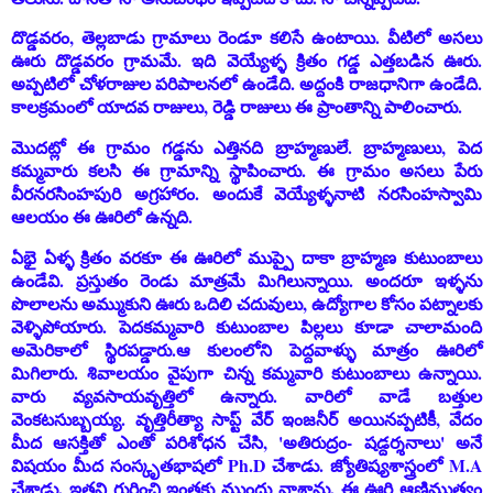
దొడ్డవరం, తెల్లబాడు గ్రామాలు రెండూ కలిసే ఉంటాయి. వీటిలో అసలు
ఊరు దొడ్డవరం గ్రామమే. ఇది వెయ్యేళ్ళ క్రితం గడ్డ ఎత్తబడిన ఊరు.
అప్పటిలో చోళరాజుల పరిపాలనలో ఉండేది. అద్దంకి రాజధానిగా ఉండేది.
కాలక్రమంలో యాదవ రాజులు, రెడ్డి రాజులు ఈ ప్రాంతాన్ని పాలించారు.
మొదట్లో ఈ గ్రామం గడ్డను ఎత్తినది బ్రాహ్మణులే. బ్రాహ్మణులు, పెద
కమ్మవారు కలసి ఈ గ్రామాన్ని స్థాపించారు. ఈ గ్రామం అసలు పేరు
వీరనరసింహపురి అగ్రహారం. అందుకే వెయ్యేళ్ళనాటి నరసింహస్వామి
ఆలయం ఈ ఊరిలో ఉన్నది.
ఏభై ఏళ్ళ క్రితం వరకూ ఈ ఊరిలో ముప్పై దాకా బ్రాహ్మణ కుటుంబాలు
ఉండేవి. ప్రస్తుతం రెండు మాత్రమే మిగిలున్నాయి. అందరూ ఇళ్ళను
పొలాలను అమ్ముకుని ఊరు ఒదిలి చదువులు
,
ఉద్యోగాల కోసం పట్నాలకు
వెళ్ళిపోయారు. పెదకమ్మవారి కుటుంబాల పిల్లలు కూడా చాలామంది
అమెరికాలో స్థిరపడ్డారు.ఆ కులంలోని పెద్దవాళ్ళు మాత్రం ఊరిలో
మిగిలారు. శివాలయం వైపుగా చిన్న కమ్మవారి కుటుంబాలు ఉన్నాయి.
వారు వ్యవసాయవృత్తిలో ఉన్నారు. వారిలో వాడే బత్తుల
వెంకటసుబ్బయ్య. వృత్తిరీత్యా సాప్ట్ వేర్ ఇంజనీర్ అయినప్పటికీ, వేదం
మీద ఆసక్తితో ఎంతో పరిశోధన చేసి, 'అతిరుద్రం- షడ్దర్శనాలు' అనే
విషయం మీద సంస్కృతభాషలో Ph.D చేశాడు. జ్యోతిష్యశాస్త్రంలో M.A
చేశాడు. ఇతని గురించి ఇంతకు ముందు వ్రాశాను. ఈ ఊరి ఆణిముత్యం