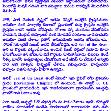
తీసుకోకుండా, జీసస్ రక్షిస్తాడని చెబుతూ అర్ధాంతరంగా చనిపోయాడు.
పెంటకోస్ట్ మిషన్ గురించి వారి నమ్మకాల గురించి నాకప్పుడే మొదటిసారి
తెలిసింది.
పోతే, పాల్ మెకంజీ దృష్టిలో ఇతను చెప్పేదే అసలైన క్రైస్తవమతం.
అమెరికా వంటి పాశ్చాత్య దేశాలలో ప్రచారంలో ఉన్న క్రైస్తవం అసలైన
క్రైస్తవం కాదని ఇతను బోధిస్తాడు. రోగాలు వస్తే మందులు వేసుకోవడం
పాపమని, మొబైల్, కంప్యూటర్ వంటి మోడరన్ పరికరాలు వాడకూడదని
,
అమెరికా వంటి దేశాలు సైతాన్ అనుచరులని ఇతను బోధించేవాడు.
సోషల్ సెక్యూరిటీ నంబర్ అనేది తీసుకోవద్దని, అది Seal of the Beast
అని ఆ గొర్రెలకు ఎక్కించేవాడు. అందుకే, ఓటర్ లిస్టులో నమోదు కూడా
చేసుకోకుండా తన బోధలను వినే గొర్రెలకు నూరిపోసేవాడు. చివరకు తిండీ
నీళ్ళు మానేసి ఆత్మహత్యలు చేసుకోమని అదే జీసస్ ను చేరుకునే అసలైన
దారి అని వాళ్ళను హిప్నటైజ్ చేశాడు. నమ్మించాడు. వాళ్ళందరూ
చచ్చారు. ఇతను మాత్రం హేపీగా ఉన్నాడు.
అసలీ Seal of the Beast అంటే ఏమిటి? ఇది బైబిల్ లోని ప్రకటనల
గ్రంధం (Revelations Chapter) లో ఉంటుంది. ఈ చాప్టర్ 66 CE
ప్రాంతంలో వ్రాయబడింది. ఇది రాజకీయపరంగా వ్రాయబడిన అబద్దపు
వ్రాతలే గాని నిజాలు కావు.
ఎలా అంటే, అప్పట్లో నీరో చక్రవర్తి రోం ను పాలించేవాడు. ఇతని బొమ్మతో
నాణేలు చలామణీలో ఉండేవి. పాతకాలంలో రాజులందరూ తమ తమ