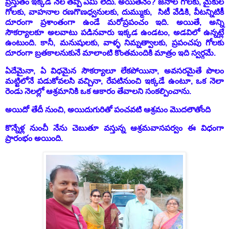
ప్రస్తుతం ఇక్కడ నేల తప్ప ఏమీ లేదు. అయితేనేం? జనాల గోలకు, మైకుల
గోలకు, వాహనాల రణగొణధ్వనులకు, దుమ్ముకు, సిటీ వేడికి, వీటన్నిటికీ
దూరంగా ప్రశాంతంగా ఉండే మరోప్రపంచం ఇది. అయితే, అన్ని
సౌకర్యాలకూ అలవాటు పడినవారు ఇక్కడ ఉండటం, అడవిలో ఉన్నట్లే
ఉంటుంది. కానీ, మనుషులకు, వాళ్ళ నిమ్నత్వాలకు, ప్రపంచపు గోలకు
దూరంగా బ్రతకాలనుకునే మాలాంటి కొంతమందికి మాత్రం ఇది స్వర్గమే.
ఏదేమైనా, ఏ విధమైన సౌకర్యాలూ లేకపోయినా, అవసరమైతే పొలం
మట్టిలోనే పడుకోవలసి వచ్చినా, రేపటినుంచి ఇక్కడే ఉంటూ, ఒక నెలా
రెండు నెలల్లో ఆశ్రమానికి ఒక ఆకారం తేవాలని సంకల్పించాను.
అయిదో తేదీ నుంచి, అయిదుగురితో పంచవటి ఆశ్రమం మొదలౌతోంది
కొన్నేళ్ల నుంచీ నేను చెబుతూ వస్తున్న ఆశ్రమవాసపర్వం ఈ విధంగా
ప్రారంభం అయింది.