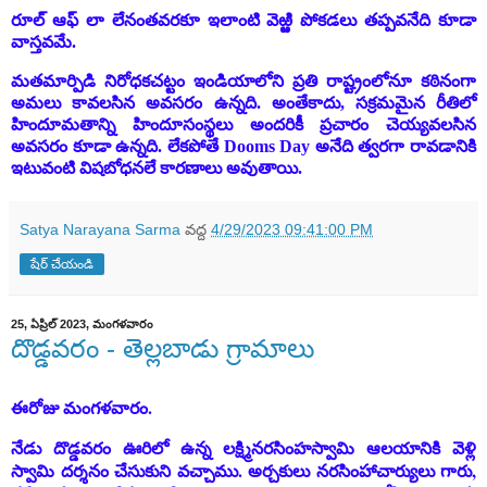
రూల్ ఆఫ్ లా లేనంతవరకూ ఇలాంటి వెఱ్ఱి పోకడలు తప్పవనేది కూడా
వాస్తవమే.
మతమార్పిడి నిరోధకచట్టం ఇండియాలోని ప్రతి రాష్ట్రంలోనూ కఠినంగా
అమలు కావలసిన అవసరం ఉన్నది. అంతేకాదు, సక్రమమైన రీతిలో
హిందూమతాన్ని హిందూసంస్థలు అందరికీ ప్రచారం చెయ్యవలసిన
అవసరం కూడా ఉన్నది. లేకపోతే Dooms Day అనేది త్వరగా రావడానికి
ఇటువంటి విషబోధనలే కారణాలు అవుతాయి.
Satya Narayana Sarma
వద్ద
4/29/2023 09:41:00 PM
షేర్ చేయండి
25, ఏప్రిల్ 2023, మంగళవారం
దొడ్డవరం - తెల్లబాడు గ్రామాలు
ఈరోజు మంగళవారం.
నేడు దొడ్డవరం ఊరిలో ఉన్న లక్ష్మినరసింహస్వామి ఆలయానికి వెళ్లి
స్వామి దర్శనం చేసుకుని వచ్చాము. అర్చకులు నరసింహాచార్యులు గారు,