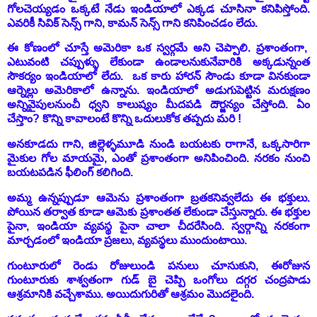
గోలచెయ్యడం ఒక్కటే నేడు ఇండియాలో ఎక్కడ చూసినా కనిపిస్తోంది.
ఎవరికీ సివిక్ సెన్స్ గాని, కామన్ సెన్స్ గాని కనిపించడం లేదు.
ఈ కోణంలో చూస్తే అమెరికా ఒక స్వర్గమే అని చెప్పాలి. ప్రశాంతంగా,
ఎటువంటి చప్పుళ్ళు లేకుండా ఉండాలనుకునేవారికి అక్కడున్నంత
సౌకర్యం ఇండియాలో లేదు. ఒక కారు హారన్ సౌండు కూడా వినకుండా
ఆర్నెల్లు అమెరికాలో ఉన్నాను. ఇండియాలో అడుగుపెట్టిన మరుక్షణం
అన్నివైపులనుంచీ ధ్వని కాలుష్యం మీదపడి దౌర్జన్యం చేస్తోంది. ఏం
చేస్తాం? కొన్ని కావాలంటే కొన్ని ఒదులుకోక తప్పదు మరి !
అనకూడదు గాని, జిల్లెళ్ళమూడి నుండి బయటకు రాగానే, ఒక్కసారిగా
మైకుల గోల మాయమై, ఎంతో ప్రశాంతంగా అనిపించింది. నరకం నుంచి
బయటపడిన ఫీలింగ్ కలిగింది.
అమ్మ ఉన్నప్పుడూ ఆమెను ప్రశాంతంగా బ్రతకనివ్వలేదు ఈ భక్తులు.
పోయిన తర్వాత కూడా ఆమెకు ప్రశాంతత లేకుండా చేస్తున్నారు. ఈ భక్తుల
పైనా, ఇండియా వ్యవస్థ పైనా చాలా చీదరేసింది. స్వర్గాన్ని నరకంగా
మార్చడంలో ఇండియా ప్రజలు, వ్యవస్థలు ముందుంటాయి.
గుంటూరులో రెండు రోజులుండి పనులు చూసుకుని,
ఈరోజున
గుంటూరుకు శాశ్వతంగా గుడ్ బై చెప్పి ఒంగోలు దగ్గర చంద్రపాడు
ఆశ్రమానికి వచ్చేశాము. అయిదుగురితో ఆశ్రమం మొదలైంది.