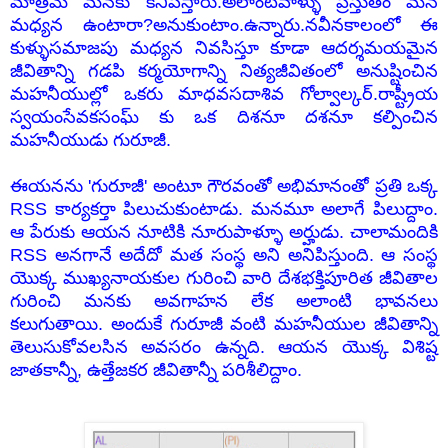
మాత్రమె మనకు కనిపిస్తారు.అలాంటివాళ్ళు ప్రస్తుతం మన
మధ్యన ఉంటారా?అనుకుంటాం.ఉన్నారు.నవీనకాలంలో ఈ
కుళ్ళుసమాజపు మధ్యన నివసిస్తూ కూడా ఆదర్శమయమైన
జీవితాన్ని గడపి కర్మయోగాన్ని నిత్యజీవితంలో అనుష్టించిన
మహనీయుల్లో ఒకరు మాధవసదాశివ గోల్వాల్కర్.రాష్ట్రీయ
స్వయంసేవకసంఘ్ కు ఒక దిశనూ దశనూ కల్పించిన
మహనీయుడు గురూజీ.
ఈయనను 'గురూజీ' అంటూ గౌరవంతో అభిమానంతో ప్రతి ఒక్క
RSS కార్యకర్తా పిలుచుకుంటాడు. మనమూ అలాగే పిలుద్దాం.
ఆ పేరుకు ఆయన నూటికి నూరుపాళ్ళూ అర్హుడు. చాలామందికి
RSS అనగానే అదేదో మత సంస్థ అని అనిపిస్తుంది. ఆ సంస్థ
యొక్క ముఖ్యనాయకుల గురించి వారి దేశభక్తిపూరిత జీవితాల
గురించి మనకు అవగాహన లేక అలాంటి భావనలు
కలుగుతాయి. అందుకే గురూజీ వంటి మహనీయుల జీవితాన్ని
తెలుసుకోవలసిన అవసరం ఉన్నది. ఆయన యొక్క విశిష్ట
జాతకాన్నీ, ఉత్తేజకర జీవితాన్నీ పరిశీలిద్దాం.