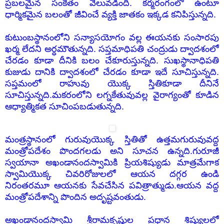
ప్రబలమైన సంకేతం వెలువడింది. కర్మరంగంలో ఉంటూ
ధార్మికమైన బలంతో జీవించే వ్యక్తి జాతకం ఇక్కడ కనిపిస్తున్నది.
కుటుంబస్థానంలోని సన్యాసయోగం వల్ల ఈయనకు సంసారపు
ఖర్మ లేదని అర్ధమౌతున్నది. సప్తమాధిపతి చంద్రుడు ద్వాదశంలో
చేరడం కూడా దీనికి బలం చేకూరుస్తున్నది. సుఖస్థానాధిపతి
కుజుడు దానికి ద్వాదశంలో చేరడం కూడా ఇదే సూచిస్తున్నది.
సప్తమంలో రాహువు యొక్క స్తితికూడా దీనినే
సూచిస్తున్నది.మకరంలోని లగ్నకేతువువల్ల వైరాగ్యంతో కూడిన
ఆధ్యాత్మికత సూచింపబడుతున్నది.
మంత్రస్థానంలో గురువుయొక్క స్తితితో ఉత్తమగురువువద్ద
మంత్రోపదేశం పొందగలడు అని సూచన ఉన్నది.గురూజీ
స్వయానా అఖండానందస్వామికి ప్రియశిష్యుడు మాత్రమేగాక
స్వామియొక్క చివరిరోజులలో ఆయన దగ్గర ఉండి
నిరంతరమూ ఆయనకు సేవచేసిన పవిత్రాత్ముడు.ఆయన వద్ద
మంత్రోపదేశాన్ని పొందిన అదృష్టవంతుడు.
అఖండానందస్వామి శ్రీరామకృష్ణుల ప్రధాన శిష్యులలో