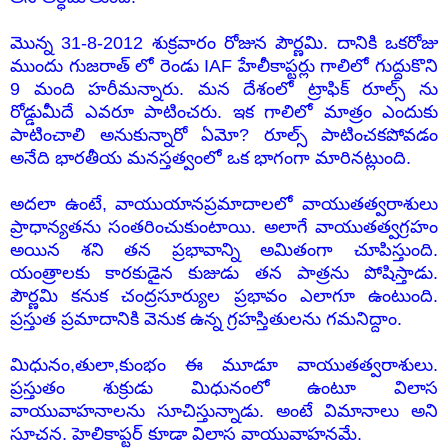
మొన్న 31-8-2012 శుక్రవారం రోజున పౌర్ణమి. దానికి ఒకరోజు
ముందు గుజరాత్ లో రెండు IAF హేలీకాప్టర్లు గాలిలో గుద్దుకొని
9 మంది హరీమన్నారు. మన దేశంలో ట్రాఫిక్ రూల్స్ ను
రోడ్డుమీదే ఎవరూ పాటించరు. ఇక గాలిలో మాత్రం ఎందుకు
పాటించాలి అనుకున్నారో ఏమో? రూల్స్ పాటించకపోవడం
అనేది భారతీయ మనస్తత్వంలో ఒక భాగంగా మారినట్లుంది.
అదలా ఉంటే, వాయుయానప్రమాదాలలో వాయుతత్వరాశులు
ప్రాధాన్యతను సంతరించుకుంటాయి. అలాగే వాయుతత్వగ్రహం
అయిన శని తన ప్రభావాన్ని అమితంగా చూపిస్తుంది.
యంత్రాలకు కారకుడైన కుజుడు తన పాత్రను పోషిస్తాడు.
పౌర్ణమి కనుక చంద్రసూర్యుల ప్రభావం ఎలాగూ ఉంటుంది.
ప్రస్తుత ప్రమాదానికి వెనుక ఉన్న గ్రహస్తితులను గమనిద్దాం.
మిధునం,తులా,కుంభం ఈ మూడూ వాయుతత్వరాశులు.
ప్రస్తుతం శుక్రుడు మిధునంలో ఉంటూ విలాస
వాయువాహనాలను సూచిస్తున్నాడు. అంటే విమానాలు అని
సూచన. హెలికాప్టర్ కూడా విలాస వాయువాహనమే.