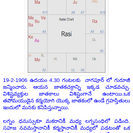
19-2-1906 ఉదయం 4.30 గంటలకు నాగపూర్ లో గురూజీ
జన్మించారు. ఆయన జాతకచక్రాన్ని ఇక్కడ చూడవచ్చు.
విశిష్టవ్యక్తుల జాతకాలు విశిష్టంగానే ఉంటాయి.ఒక
తపోమయుడైన కర్మయోగి యొక్క జాతకంలో ఉండే గ్రహస్తితులు
ఇందులో మనకు కనిపిస్తున్నాయి.
లగ్నం ధనుస్సుకూ మకరానికీ మధ్య లగ్నసంధిలో పడింది.
సహజ నవమస్తానానికీ కర్మస్తానానికీ మధ్యలో పడటంతో ఒక