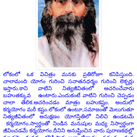
లోకంలో ఒక విచిత్రం మనకు ప్రతిరోజూ కనిపిస్తుంది.
చాలామంది యోగం గురించి సనాతనధర్మం గురించి లెక్చర్లు
ఇస్తారు.కాని వాటిని నిత్యజీవితంలో ఆచరించేవారు
బహుతక్కువ ఉంటారు.ఎందుకంటే వాటిని గురించి చెప్పడం
చాలా తేలిక.ఆచరించడం మాత్రం బహుకష్టం. అందులో
కర్మయోగం మరీ కష్టం.లోకంలో ఉంటూ,సమాజంతో మెలుగుతూ
నిత్యజీవితంలో అనుక్షణం
యోగస్తితిలో నిలిచి ఉండటమే
కర్మయోగం.
స్వార్ధంతో నిండిన మనుషుల మధ్య నిస్వార్ధంగా
జీవించడమే కర్మయోగం.దీనిని
అనుష్టించిన వారు పురాణకథల్లో