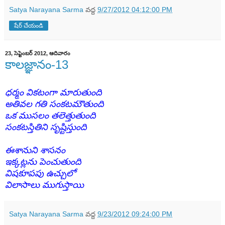
Satya Narayana Sarma
వద్ద
9/27/2012 04:12:00 PM
షేర్ చేయండి
23, సెప్టెంబర్ 2012, ఆదివారం
కాలజ్ఞానం-13
ధర్మం వికటంగా మారుతుంది
అతివల గతి సంకటమౌతుంది
ఒక ముసలం తలెత్తుతుంది
సంకటస్తితిని సృష్టిస్తుంది
ఈశానుని శాసనం
ఇక్కట్లను పెంచుతుంది
విషకూపపు ఉచ్చులో
విలాసాలు ముగుస్తాయి
Satya Narayana Sarma
వద్ద
9/23/2012 09:24:00 PM