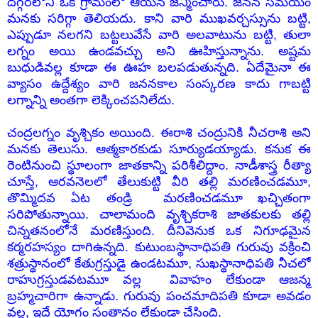
దగ్గరలోని ఒక గ్రామంలో ఆయన జన్మించారు. జనన సమయం
మనకు సరిగ్గా తెలియదు. కాని వారి ముఖవర్చస్సును బట్టి,
ఎప్పుడూ నలగని బట్టలువేసే వారి అలవాటును బట్టి, తులా
లగ్నం అయి ఉండవచ్చు అని ఊహిస్తున్నాను. అష్టమ
బుధుడివల్ల కూడా ఈ ఊహ బలపడుతున్నది. ఏదేమైనా ఈ
వ్యాసం ఉద్దేశ్యం వారి జననకాల సంస్కరణ కాదు గాబట్టి
లగ్నాన్ని అంతగా లెక్కించపనిలేదు.
చంద్రలగ్నం వృశ్చికం అయింది. ఈరాశి చంద్రునికి నీచరాశి అని
మనకు తెలుసు. ఆత్మకారకుడు సూర్యుడయ్యాడు. కనుక ఈ
రెంటినుంచి స్థూలంగా జాతకాన్ని పరిశీలిద్దాం. నాడీశాస్త్ర రీత్యా
చూస్తే, ఆరవనెలలో తేలుకుట్టి వీరి తల్లి మరణించడమూ,
తొమ్మిదవ ఏట తండ్రి
మరణించడమూ
ఖచ్చితంగా
సరిపోతున్నాయి. చాలామంది వృశ్చికరాశి జాతకులకు తల్లి
చిన్నతనంలోనే మరణిస్తుంది. దీనివెనుక ఒక నిగూఢమైన
కర్మరహస్యం దాగిఉన్నది. కుటుంబస్థానాధిపతి గురువు వక్రించి
శత్రుస్థానంలో కేతుగ్రస్తుడై ఉండటమూ, సుఖస్థానాధిపతి నీచలో
రాహుగ్రస్తుడవటమూ వల్ల వివాహం లేకుండా ఆజన్మ
బ్రహ్మచారిగా ఉన్నాడు. గురువు పంచమాదిపతి కూడా అవడం
వల్ల, ఇదే యోగం సంతానం లేకుండా చేసింది.