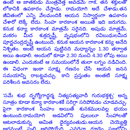
ఉంటే ఆ జాతకుడు మంత్రవేత్త అవడమే గాక, తన శక్తులతో
లోకానికి ఉపకారం చేస్తాడు. రామయోగి అదే చేశాడు.తన
జీవితంలో ఎన్ని వేలమందికి ఆయన నిస్వార్ధంగా ఉపకారం
చేశారో లెక్కే లేదు. సింహ కారకాంశ అయితే ఇది జరుగదు.
కనుక కన్యా కారకాంశ మాత్రమే సరైనది. అపుడు మాత్రమే,
మకరం మీద శుక్రదృష్టీ, వృషభంలోని రవిబుధులమీద
పూర్ణచంద్రదృష్టీ ఉంటుంది. కనుక ఆయన కారకాంశ కన్య అనేది
నిశ్చితం. అంటే ఆయన పుట్టినది మధ్యాన్నం 1.30 తర్వాత
అయి ఉండాలి. అందులో కూడా 2.30 నుంచి 4.30 లోపు అయి
ఉండాలి. ఎందుకంటే ఆ సమయంలోనే తులా లగ్నం నడిచింది.
ఈ విధంగా ఇంకా సూక్ష్మ గణనం చేసి ఆయన జనన
సమయాన్ని రాబట్టవచ్చు. కాని ప్రస్తుతం అంతటి సూక్ష్మ
పరిశీలన అవసరం లేదు.
'సమే శుభ దృగ్యోగాద్ధర్మ నిత్యసత్యవాదీ గురుభక్తశ్చ' అన్న
సూత్రం కూడా కన్యా కారకాంశకే సరిగ్గా సరిపోవడం చూడవచ్చు.
పైగా కారకాంశ సింహం అయితే శునకములవల్ల భయం
ఉంటుంది.రామయోగి అడవిలోని పులులూ సింహాలతో
ఆటలాడుకున్న అమిత ధైర్యవంతుడు.ఆయన చెయ్యెత్తి
ఆగమంటే పులి ఆగిపోయేది. ఎవరైనా గూడెం ప్రజలోచ్చి