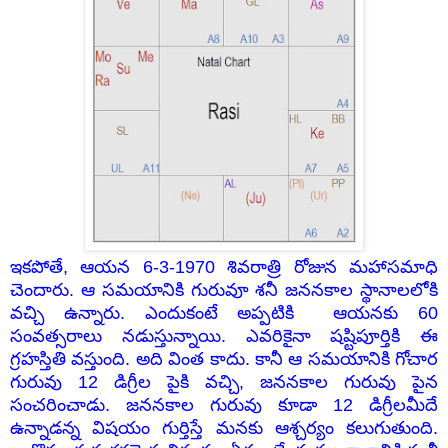
ఇకపోతే, ఆయన 6-3-1970 శివరాత్రి రోజున మహాసమాధి
చెందారు. ఆ సమయానికి గురువూ శనీ జననకాల స్థానాలలోకి
వచ్చి ఉన్నారు. ఎందుకంటే అప్పటికి ఆయనకు 60
సంవత్సరాలు నడుస్తున్నాయి. ఎవరికైనా షష్టిపూర్తికి ఈ
గ్రహస్తితి వస్తుంది. అది వింత కాదు. కానీ ఆ సమయానికి గోచార
గురువు 12 డిగ్రీల పైకి వచ్చి, జననకాల గురువు పైన
సంచరించాడు. జననకాల గురువు కూడా 12 డిగ్రీలమీదే
ఉన్నాడన్న విషయం గుర్తిస్తే మనకు ఆశ్చర్యం కలుగుతుంది.