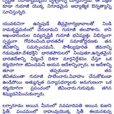
దృష్టితో సహజాష్టమమైన వృశ్చికాన్ని చూస్తున్నాడు. ఈ వీక్షణ
కూడా గురూజీ యొక్క నిగూఢమైన ఆధ్యాత్మిక ఔన్నత్యాన్ని
సూచిస్తున్నది.
యువకునిగా ఉన్నపుడే తీవ్రవైరాగ్యభావాలతో నిండి
రామకృష్ణమఠంలో చేరుదామని గురూజీ తలపోశారు. కాని
అఖండానందుల దివ్యదృష్టికి గురూజీ భవిష్యత్తు విభిన్నంగా
స్పష్టంగా గోచరించింది.భారతదేశ సమాజోద్ధరణకు తన
జీవితాన్ని సమర్పించమనీ, సౌశీల్యపూరిత జీవనాన్ని
గడుపుతూ,దేశభక్తిని భారతపౌరులలో నింపుతూ,ఉన్నతమైన
భారతదేశాన్ని నిర్మించే దిశగా మార్గనిర్దేశనం చేస్తూ ఒక
కర్మయోగిగా జీవించమనీ ఆయన ఆదేశాన్నిచ్చారు. ఆ ఆదేశాన్ని
తూచా తప్పకుండా తన
జీవితమంతా
గురూజీ
పాటించారు.వివాహం చేసుకోకుండా
ఉండిపోయి అత్యున్నత సన్యాసధర్మాలకు అనుగుణంగా ఒక
కర్మయోగిగా ప్రపంచంలో జీవించారు.గురువుకు తగిన
శిష్యుడనిపించుకున్నారు.
లగ్నారూడం అయిన మీనంలో నవమాదిపతి అయిన కుజుని
స్థితీ, పంచమంలో రాహువుయొక్క స్తితీ ఈయనకున్న