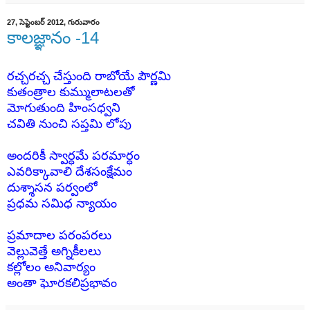
27, సెప్టెంబర్ 2012, గురువారం
కాలజ్ఞానం -14
రచ్చరచ్చ చేస్తుంది రాబోయే పౌర్ణమి
కుతంత్రాల కుమ్ములాటలతో
మోగుతుంది హింసధ్వని
చవితి నుంచి సప్తమి లోపు
అందరికీ స్వార్ధమే పరమార్ధం
ఎవరిక్కావాలి దేశసంక్షేమం
దుశ్శాసన పర్వంలో
ప్రధమ సమిధ న్యాయం
ప్రమాదాల పరంపరలు
వెల్లువెత్తే అగ్నికీలలు
కల్లోలం అనివార్యం
అంతా ఘోరకలిప్రభావం