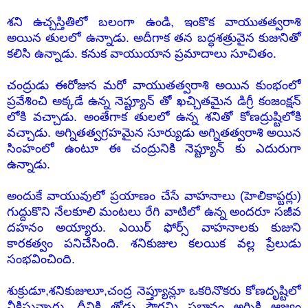
శని ఉచ్చస్తితిలో బలంగా ఉండి, ఇంకొక వాయుతత్వరాశి
అయిన తులలో ఉన్నాడు. అదీగాక తన బద్ధశత్రువైన కుజునితో
కలిసి ఉన్నాడు. కనుక వాయుయాన ప్రమాదాలు సూచితం.
చంద్రుడు ఈరోజున మరో వాయుతత్వరాశి అయిన కుంభంలో
ప్రవేశించి అక్కడే ఉన్న నెప్ట్యూన్ తో ఖచ్చితమైన డిగ్రీ కంజంక్షన్
లోకి వచ్చాడు. అంతేగాక తులలో ఉన్న శనితో కోణద్రుష్టిలోకి
వచ్చాడు. అగ్నితత్వగ్రహమైన సూర్యుడు అగ్నితత్వరాశి అయిన
సింహంలో ఉంటూ ఈ చంద్రునికి నెప్ట్యూన్ కు ఎదురుగా
ఉన్నాడు.
అందుకే వాయువులో ప్రయాణం చేసే వాహనాలు (హెలికాప్టర్లు)
గుద్దుకొని నేలకూలి మంటలు రేగి వాటిలో ఉన్న అందరూ సజీవ
దహనం అయ్యారు. ఎయిర్ ఫోర్స్ వాహనాలకు కుజుని
కారకత్వం పనిచేసింది. శనికుజుల కలయిక వల్ల ప్రేలుడు
సంభవించింది.
శుక్రుడూ,శనికుజులూ,చంద్ర నెప్త్యూన్లూ ఒకరినొకరు కోణదృష్టిలో
వీక్షిస్తున్నారు. దీనికి తోడు పౌర్ణమి ప్రభావం అగ్నికి ఆజ్యం