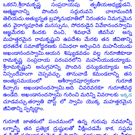
ఒకరని,శ్రీరామకృష్ణ సంప్రదాయపు తృతీయఅధ్యక్షుడని,
ఆత్మజ్ఞానాన్ని పొందిన సద్గురువని చాలామందికి
తెలియదు.అత్యున్నత బ్రహ్మానుభూతిలో నిరంతరం నిమగ్నమైన
తన వైరాగ్యపూరిత మనస్సును, సోదరుడైన వివేకానందస్వామి
ఆజ్ఞమేరకు కిందకు దించి, 'శివభావే జీవసేవ' అన్న
మహత్తరమైన రామకృష్ణుని ఉపదేశం మేరకు తన జీవితాన్ని
భరతదేశ సమాజోద్ధరణకు సమిధలా అర్పించిన మహనీయుడు
అఖండానందస్వామి.ఆయన శిష్యుడవడం వల్ల గురూజీకూడా
రామకృష్ణ సంప్రదాయ పరంపరలోని మహనీయుడయ్యాడు.
శ్రీరామకృష్ణుని అనుగ్రహాన్ని పొందిన ధన్యుడయ్యాడు అని
నిస్సందేహంగా చెప్పవచ్చు.
తానువాడే కమండలాన్ని తన
అంత్యసమయంలో
ఆశీర్వాదపూర్వకంగా
గురూజీ
కి
చ్చారు
అఖండానందస్వామి
.అది చివరివరకూ గురూజీవద్ద
ఉండేది. అఖండానందస్వామి గురించి మరిన్ని వివరాలకు
ఇక్కడ
చూడవచ్చు.తర్వాతి పోస్ట్ లో స్వామి యొక్క మహత్తరమైన
జీవితాన్ని స్పర్శిద్దాం.
గురూజీ జాతకంలో పంచమంలో ఉన్న గురువు నవమాన్నీ
లగ్నాన్నీ తన ప్రత్యెక ద్రుష్టులతో వీక్షించడమే కాక, సప్తమ