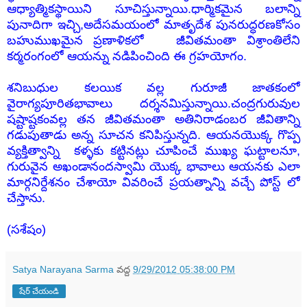
ఆధ్యాత్మికస్థాయిని సూచిస్తున్నాయి.ధార్మికమైన బలాన్ని
పునాదిగా ఇచ్చి,అదేసమయంలో మాతృదేశ పునరుద్ధరణకోసం
బహుముఖమైన ప్రణాళికలో జీవితమంతా విశ్రాంతిలేని
కర్మరంగంలో ఆయన్ను నడిపించింది ఈ గ్రహయోగం.
శనిబుధుల కలయిక వల్ల గురూజీ జాతకంలో
వైరాగ్యపూరితభావాలు దర్శనమిస్తున్నాయి.చంద్రగురువుల
షష్టాష్టకంవల్ల తన జీవితమంతా అతినిరాడంబర జీవితాన్ని
గడుపుతాడు అన్న సూచన కనిపిస్తున్నది. ఆయనయొక్క గొప్ప
వ్యక్తిత్వాన్ని కళ్ళకు కట్టినట్లు చూపించే ముఖ్య ఘట్టాలనూ,
గురువైన అఖండానందస్వామి యొక్క భావాలు ఆయనకు ఎలా
మార్గనిర్దేశనం చేశాయో వివరించే ప్రయత్నాన్ని వచ్చే పోస్ట్ లో
చేస్తాను.
(సశేషం)
Satya Narayana Sarma
వద్ద
9/29/2012 05:38:00 PM
షేర్ చేయండి