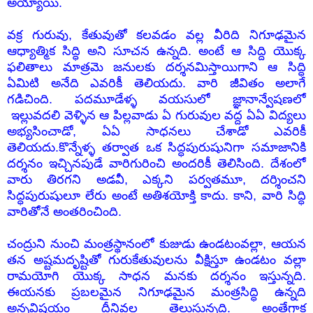
అయ్యాయి.
వక్ర గురువు, కేతువుతో కలవడం వల్ల వీరిది నిగూఢమైన
ఆధ్యాత్మిక సిద్ధి అని సూచన ఉన్నది. అంటే ఆ సిద్ది యొక్క
ఫలితాలు మాత్రమె జనులకు దర్శనమిస్తాయిగాని ఆ సిద్ధి
ఏమిటి అనేది ఎవరికీ తెలియదు. వారి జీవితం అలాగే
గడిచింది. పదమూడేళ్ళ వయసులో జ్ఞానాన్వేషణలో
ఇల్లువదలి
వెళ్ళిన ఆ పిల్లవాడు ఏ గురువుల వద్ద ఏఏ విద్యలు
అభ్యసించాడో, ఏఏ సాధనలు చేశాడో ఎవరికీ
తెలియదు.కొన్నేళ్ళ తర్వాత ఒక సిద్ధపురుషునిగా సమాజానికి
దర్శనం ఇచ్చినపుడే వారిగురించి అందరికీ తెలిసింది. దేశంలో
వారు తిరగని అడవీ, ఎక్కని పర్వతమూ, దర్శించని
సిద్ధపురుషులూ లేరు అంటే అతిశయోక్తి కాదు. కాని, వారి సిద్ధి
వారితోనే అంతరించింది.
చంద్రుని నుంచి మంత్రస్థానంలో కుజుడు ఉండటంవల్లా, ఆయన
తన అష్టమదృష్టితో గురుకేతువులను వీక్షిస్తూ ఉండటం వల్లా
రామయోగి యొక్క సాధన మనకు దర్శనం ఇస్తున్నది.
ఈయనకు ప్రబలమైన నిగూఢమైన మంత్రసిద్ధి ఉన్నది
అన్నవిషయం దీనివల్ల తెలుస్తున్నది. అంతేగాక