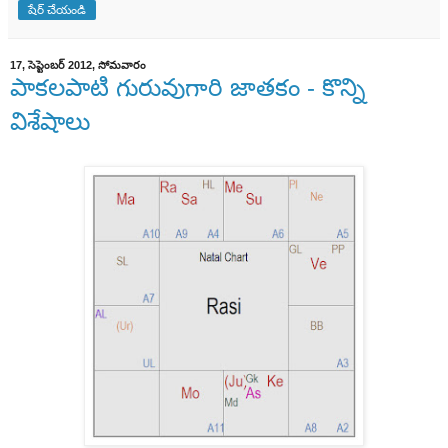
షేర్ చేయండి
17, సెప్టెంబర్ 2012, సోమవారం
పాకలపాటి గురువుగారి జాతకం - కొన్ని
విశేషాలు