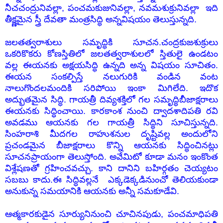
నీచచంద్రునివల్లా, పంచమకుజునివల్లా, నవమశుక్రునివల్లా ఇది
తీక్ష్ణమైన స్త్రీ దేవతా మంత్రసిద్ధి అన్నవిషయం తెలుస్తున్నది.
జలతత్వరాశులు సమృద్ధికి సూచన.చంద్రకుజశుక్రులు
ఒకరికొకరు కోణస్తితిలో జలతత్వరాశులలో స్తితులై ఉండటం
వల్ల ఈయనకు అక్షయసిద్ధి ఉన్నది అన్న విషయం సూచితం.
ఈయన సంకల్పిస్తే నలుగురికి వండిన వంట
నాలుగొందలమందికి సరిపోయి ఇంకా మిగిలేది. ఇదొక
అద్భుతమైన సిద్ధి. గాయత్రీ దివ్యశక్తిలో గల సమృద్ధిబీజాక్షరాలు
ఈయనకు సిద్ధించాయి. కారకాంశ నుంచి ద్వాదశాదిపతి రవి
అవడము ఆయనకు గల గాయత్రీ సిద్ధిని సూచిస్తున్నది.
సింహరాశి మీదగల రాహుశనుల దృష్టివల్ల అందులోని
ప్రచండమైన బీజాక్షరాలు కొన్ని ఆయనకు సిద్ధించినట్లు
సూచనప్రాయంగా తెలుస్తోంది. అవేమిటో కూడా మనం ఇంకొంత
విశ్లేషణతో గ్రహించవచ్చు. కాని దానిని బహిర్గతం చెయ్యటం
సబబు కాదు.ఈ సిద్ధివల్లనే ఎక్కడెక్కడినుంచో తెలియకుండా
అనుకున్న సమయానికి ఆయనకు అన్నీ సమకూడేవి.
ఆత్మకారకుడైన సూర్యునినుంచి చూచినపుడు, పంచమాధిపతి