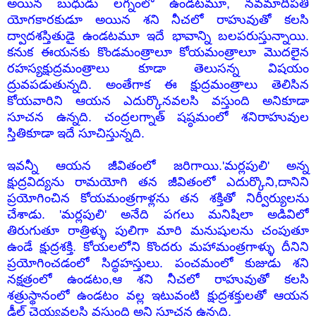
అయిన బుధుడు లగ్నంలో ఉండటమూ, నవమాదిపతీ
యోగకారకుడూ అయిన శని నీచలో రాహువుతో కలసి
ద్వాదశస్తితుడై ఉండటమూ ఇదే భావాన్ని బలపరుస్తున్నాయి.
కనుక ఈయనకు కొండమంత్రాలూ కోయమంత్రాలూ మొదలైన
రహస్యక్షుద్రమంత్రాలు కూడా తెలుసన్న విషయం
ద్రువపడుతున్నది. అంతేగాక ఈ క్షుద్రమంత్రాలు తెలిసిన
కోయవారిని ఆయన ఎదుర్కొనవలసి వస్తుంది అనికూడా
సూచన ఉన్నది. చంద్రలగ్నాత్ షష్ఠమంలో శనిరాహువుల
స్తితికూడా ఇదే సూచిస్తున్నది.
ఇవన్నీ ఆయన జీవితంలో జరిగాయి.'మర్లపులి' అన్న
క్షుద్రవిద్యను రామయోగి తన జీవితంలో ఎదుర్కొని,దానిని
ప్రయోగించిన కోయమంత్రగాళ్లను తన శక్తితో నిర్వీర్యులను
చేశాడు. 'మర్లపులి' అనేది పగలు మనిషిలా అడివిలో
తిరుగుతూ రాత్రిళ్ళు పులిగా మారి మనుషులను చంపుతూ
ఉండే క్షుద్రశక్తి. కోయలలోని కొందరు మహామంత్రగాళ్ళు దీనిని
ప్రయోగించడంలో సిద్ధహస్తులు. పంచమంలో కుజుడు శని
నక్షత్రంలో ఉండటం,ఆ శని నీచలో రాహువుతో కలసి
శత్రుస్థానంలో ఉండటం వల్ల ఇటువంటి క్షుద్రశక్తులతో ఆయన
డీల్ చెయ్యవలసి వస్తుంది అని సూచన ఉన్నది.