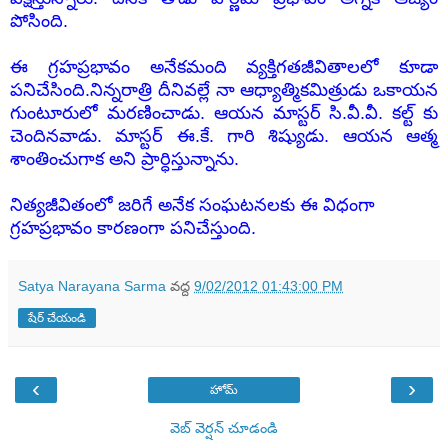
పోసింది.
ఈ గ్రహప్రభావం అనేకమంది వ్యక్తిగతజీవితాలలో కూడా
పనిచేసింది.
నిన్నరాత్రి దీనివల్లే నా ఆధ్యాత్మికమిత్రుడు ఒకాయన
గుంటూరులో మరణించాడు. ఆయన మాస్టర్ సి.వీ.వీ. కల్ట్ కు
చెందినవాడు. మాస్టర్ ఈ.కే. గారి శిష్యుడు. ఆయన ఆత్మ
శాంతించుగాక అని ప్రార్ధిస్తున్నాను.
నిత్యజీవితంలో జరిగే అనేక సంఘటనలకు ఈ విధంగా
గ్రహప్రభావం కారణంగా పనిచేస్తుంది.
Satya Narayana Sarma
వద్ద
9/02/2012 01:43:00 PM
షేర్ చేయండి
‹
›
హోమ్
వెబ్ వెర్షన్‌ చూడండి