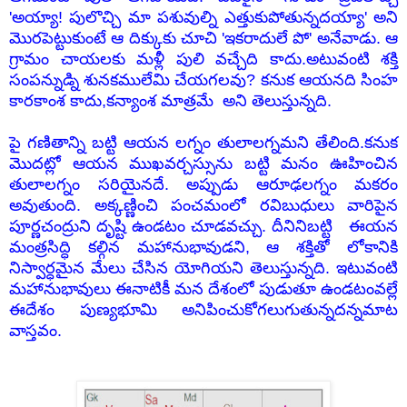
'అయ్యా! పులొచ్చి మా పశువుల్ని ఎత్తుకుపోతున్నదయ్యా' అని
మొరపెట్టుకుంటే ఆ దిక్కుకు చూచి 'ఇకరాదులే పో' అనేవాడు. ఆ
గ్రామం చాయలకు
మళ్లీ పులి
వచ్చేది కాదు.అటువంటి శక్తి
సంపన్నుడ్ని శునకములేమి చేయగలవు? కనుక ఆయనది సింహ
కారకాంశ కాదు,కన్యాంశ మాత్రమే అని తెలుస్తున్నది.
పై గణితాన్ని బట్టి ఆయన లగ్నం తులాలగ్నమని తేలింది.కనుక
మొదట్లో ఆయన ముఖవర్చస్సును బట్టి మనం ఊహించిన
తులాలగ్నం సరియైనదే. అప్పుడు ఆరూఢలగ్నం మకరం
అవుతుంది. అక్కణ్ణించి పంచమంలో రవిబుధులు వారిపైన
పూర్ణచంద్రుని దృష్టి ఉండటం చూడవచ్చు. దీనినిబట్టి ఈయన
మంత్రసిద్ధి కల్గిన మహానుభావుడని, ఆ శక్తితో లోకానికి
నిస్వార్ధమైన మేలు చేసిన యోగియని తెలుస్తున్నది.
ఇటువంటి
మహానుభావులు ఈనాటికీ మన దేశంలో పుడుతూ ఉండటంవల్లే
ఈదేశం పుణ్యభూమి అనిపించుకోగలుగుతున్నదన్నమాట
వాస్తవం.