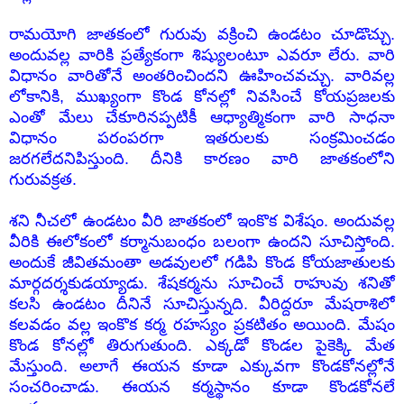
రామయోగి జాతకంలో గురువు వక్రించి ఉండటం చూడొచ్చు.
అందువల్ల వారికి ప్రత్యేకంగా శిష్యులంటూ ఎవరూ లేరు. వారి
విధానం వారితోనే అంతరించిందని ఊహించవచ్చు. వారివల్ల
లోకానికి, ముఖ్యంగా కొండ కోనల్లో నివసించే కోయప్రజలకు
ఎంతో మేలు చేకూరినప్పటికీ ఆధ్యాత్మికంగా వారి సాధనా
విధానం పరంపరగా ఇతరులకు సంక్రమించడం
జరగలేదనిపిస్తుంది. దీనికి కారణం వారి జాతకంలోని
గురువక్రత.
శని నీచలో ఉండటం వీరి జాతకంలో ఇంకొక విశేషం. అందువల్ల
వీరికి ఈలోకంలో కర్మానుబంధం బలంగా ఉందని సూచిస్తోంది.
అందుకే జీవితమంతా అడవులలో గడిపి కొండ కోయజాతులకు
మార్గదర్శకుడయ్యాడు. శేషకర్మను సూచించే రాహువు శనితో
కలసి ఉండటం దీనినే సూచిస్తున్నది. వీరిద్దరూ మేషరాశిలో
కలవడం వల్ల ఇంకొక కర్మ రహస్యం ప్రకటితం అయింది. మేషం
కొండ కోనల్లో తిరుగుతుంది. ఎక్కడో కొండల పైకెక్కి మేత
మేస్తుంది. అలాగే ఈయన కూడా ఎక్కువగా కొండకోనల్లోనే
సంచరించాడు. ఈయన కర్మస్థానం కూడా కొండకోనలే