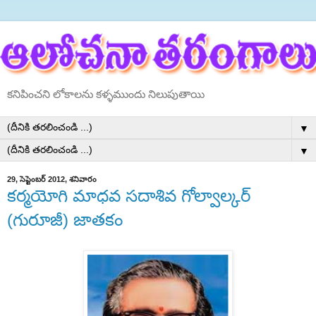
కనిపించని లోకాలను కళ్ళముందు నిలుపుతాయి
▼
▼
29, సెప్టెంబర్ 2012, శనివారం
కర్మయోగి మాధవ సదాశివ గోల్వాల్కర్
(గురూజీ) జాతకం