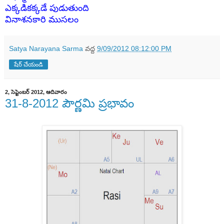
ఎక్కడికక్కడే
పుడుతుంది
వినాశనకారి ముసలం
Satya Narayana Sarma
వద్ద
9/09/2012 08:12:00 PM
షేర్ చేయండి
2, సెప్టెంబర్ 2012, ఆదివారం
31-8-2012 పౌర్ణమి ప్రభావం