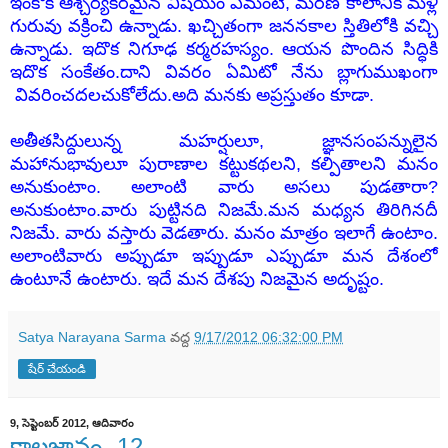
ఇంకొక ఆశ్చర్యకరమైన విషయం ఏమంటే, మరణ కాలానికి మళ్లీ
గురువు వక్రించి ఉన్నాడు. ఖచ్చితంగా జననకాల స్తితిలోకి వచ్చి
ఉన్నాడు. ఇదొక నిగూఢ కర్మరహస్యం. ఆయన పొందిన సిద్ధికి
ఇదొక సంకేతం.దాని వివరం ఏమిటో నేను బ్లాగుముఖంగా
వివరించదలచుకోలేదు.అది మనకు అప్రస్తుతం కూడా.
అతీతసిద్దులున్న మహర్షులూ, జ్ఞానసంపన్నులైన
మహానుభావులూ పురాణాల కట్టుకథలని, కల్పితాలని మనం
అనుకుంటాం. అలాంటి వారు అసలు పుడతారా?
అనుకుంటాం.వారు పుట్టినది నిజమే.మన మధ్యన తిరిగినదీ
నిజమే. వారు వస్తారు వెడతారు. మనం మాత్రం ఇలాగే ఉంటాం.
అలాంటివారు అప్పుడూ ఇప్పుడూ ఎప్పుడూ మన దేశంలో
ఉంటూనే ఉంటారు. ఇదే మన దేశపు నిజమైన అదృష్టం.
Satya Narayana Sarma
వద్ద
9/17/2012 06:32:00 PM
షేర్ చేయండి
9, సెప్టెంబర్ 2012, ఆదివారం
కాలజ్ఞానం -12