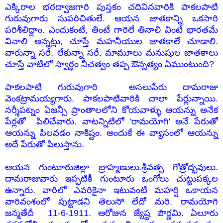
ఎక్కిరాల భరద్వాజగారి పుస్తకం చదివినవారికి పాకలపాటి
గురువుగారు సుపరిచితులే. ఆయన జాతకాన్ని ఒకసారి
పరిశీలిద్దాం. ఎందుకంటే, తింటే గారెలే తినాలి వింటే భారతమే
వినాలి అన్నట్లు, చూస్తే మహనీయుల జాతకాలే చూడాలి.
వారున్నా సరే, లేకున్నా సరే. మామూలు మనుషుల జాతకాలు
చూస్తే వాటిలో స్వార్ధం నీచత్వం తప్ప ఔన్నత్యం
ఏముంటుంది?
పాకలపాటి గురువుగారి అసలుపేరు దామరాజు
వెంకట్రామయ్యగారు. పాకలపాటివారికి చాలా పేర్లున్నాయి.
నర్శీపట్నం ఏజన్సీ ప్రాంతాలలోని
కోయవాళ్ళు
ఆయన్ను అనేక
పేర్లతో పిలిచేవారు. వాటన్నిటిలో 'రామయోగి' అనే పేరుతో
ఆయన్ను పిలవడం నాకిష్టం. అందుకే ఈ వ్యాసంలో ఆయన్ను
అదే పేరుతో పిలుస్తాను.
ఆయన గుంటూరుజిల్లా బ్రాహ్మణులు.శ్రీవత్స గోత్రోద్భవులు.
దామరాజువారు ఇప్పటికీ గుంటూరు ఒంగోలు చుట్టుపక్కల
ఉన్నారు. వారిలో ఎవరికైనా ఇటువంటి మహర్షి ఒకాయన
వారివంశంలో పుట్టాడని తెలుసో లేదో మరి. రామయోగి
జన్మతేదీ 11-6-1911. ఆరోజున జ్యేష్ట పౌర్ణమి. ఏలూరు