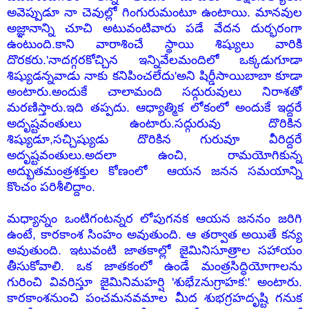
అవెప్పుడూ నా చెవుల్లో గింగురుమంటూ ఉంటాయి. మానవుల
అజ్ఞానాన్ని చూచి అటువంటివారు పడే వేదన దుర్భరంగా
ఉంటుంది.కాని వారాశించే స్థాయి శిష్యులు వారికి
దొరకరు.'నాదగ్గరకోచ్చిన ఇన్నివేలమందిలో ఒక్కడుగూడా
శిష్యుడన్నవాడు నాకు కనిపించలేదు'అని షిర్డీసాయిబాబా కూడా
అంటారు.
అందుకే చాలామంది సద్గురువులు నిరాశతో
మరణిస్తారు.ఇది తప్పదు. ఆధ్యాత్మిక లోకంలో అందుకే ఇద్దరే
అదృష్టవంతులు ఉంటారు.సద్గురువు దొరికిన
శిష్యుడూ,సచ్చిష్యుడు దొరికిన గురువూ వీరిద్దరే
అదృష్టవంతులు.అదలా ఉంచి, రామయోగి
కున్న
అద్భుతమంత్రశక్తుల కోణంలో ఆయన జనన సమయాన్ని
కొంచం పరిశీలిద్దాం.
మధ్యాన్నం ఒంటిగంటన్నర లోపుగనక ఆయన జననం జరిగి
ఉంటే, కారకాంశ సింహం అవుతుంది. ఆ తర్వాత అయితే కన్య
అవుతుంది. ఇటువంటి జాతకాల్లో జైమినిసూత్రాల సహాయం
తీసుకోవాలి. ఒక జాతకంలో ఉండే మంత్రసిద్ధియోగాలను
గురించి వివరిస్తూ జైమినిమహర్షి 'శుభేzనుగ్రాహక:' అంటారు.
కారకాంశనుంచి పంచమనవమాల మీద శుభగ్రహదృష్టి గనుక