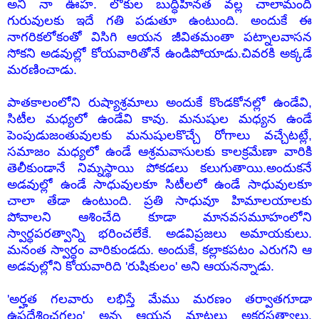
అని నా ఊహ. లోకుల బుద్ధిహీనత వల్ల చాలామంది
గురువులకు ఇదే గతి పడుతూ ఉంటుంది. అందుకే ఈ
నాగరికలోకంతో విసిగి ఆయన జీవితమంతా పట్నాలవాసన
సోకని అడవుల్లో కోయవారితోనే ఉండిపోయాడు.చివరకి అక్కడే
మరణించాడు.
పాతకాలంలోని రుష్యాశ్రమాలు అందుకే కొండకోనల్లో ఉండేవి,
సిటీల మధ్యలో ఉండేవి కావు. మనుషుల మధ్యన ఉండే
పెంపుడుజంతువులకు మనుషులకొచ్చే రోగాలు వచ్చేటట్లే,
సమాజం మధ్యలో ఉండే ఆశ్రమవాసులకు కాలక్రమేణా వారికి
తెలీకుండానే నిమ్నస్థాయి పోకడలు కలుగుతాయి.అందుకనే
అడవుల్లో ఉండే సాధువులకూ సిటీలలో ఉండే సాధువులకూ
చాలా తేడా ఉంటుంది. ప్రతి సాధువూ హిమాలయాలకు
పోవాలని ఆశించేది కూడా మానవసమూహంలోని
స్వార్ధపరత్వాన్ని భరించలేకే. అడవిప్రజలు అమాయకులు.
మనంత స్వార్ధం వారికుండదు. అందుకే, కల్లాకపటం ఎరుగని ఆ
అడవుల్లోని కోయవారిది 'రుషికులం' అని ఆయనన్నాడు.
'అర్హత గలవారు లభిస్తే మేము మరణం తర్వాతగూడా
ఉపదేశించగలం' అన్న ఆయన మాటలు అక్షరసత్యాలు.