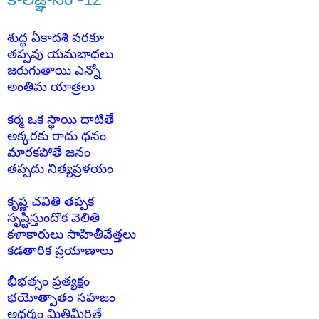
శుద్ధ ఏకాదశి వరకూ
తప్పవు యమబాధలు
జరుగుతాయి ఎన్నో
అంతిమ యాత్రలు
కర్మ ఒక స్థాయి దాటితే
అక్కరకు రాదు ధనం
మారకపోతే జనం
తప్పదు నిత్యప్రళయం
కృష్ణ చవితి తప్పక
సృష్టిస్తుందొక వెలితి
కళాకారులు సాహితీవేత్తలు
కడతారిక ప్రయాణాలు
భీభత్సం ప్రత్యక్షం
భయోత్పాతం సహజం
అధర్మం మితిమీరితే