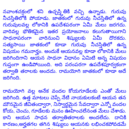
నవాంశచక్రంలో శని ఉచ్ఛస్త్తితికి వచ్చి ఉన్నాడు. గురువు
నీచస్తితిలోకి పోయాడు. జాతకంలో గురువు నీచస్తితిలో ఉన్న
గురువులవల్ల లోకానికి ఉపదేశపరంగా ఏమీ మేలు జరగదు.
వారివల్ల భౌతికమైన ఇతర ప్రయోజనాలు కలుగుతాయిగాని
సాధనాపరంగా వారినుంచి శిష్యులకు ఏమీ దొరకదు.
సత్యసాయి జాతకంలో కూడా గురువు నీచస్తితిలో ఉన్న
విషయం గమనార్హం. అందుకే ఆయనవల్ల కూడా లోకానికి మేలు
జరిగిందిగాని ఆయన సాధనా విధానం ఏమిటి అన్న విషయం
గుప్తంగా ఉండిపోయింది. అది పరంపరగా ఉపదేశపూర్వకంగా
తర్వాతి తరాలకు అందదు. రామయోగి జాతకంలో కూడా అదే
జరిగింది.
రామయోగి వల్ల అనేక వందల కోయగూడేలకు ఎంతో మేలు
జరిగింది. ఉత్త మాటలు చెప్పే నేటి నాయకులకంటే ఆయన తన
మౌనమైన జీవితంద్వారా, నిస్వార్ధమైన సేవద్వారా ఎన్నో వందల
కోయ, చెంచు, గూడేలకు మనం ఊహించలేనంత మేలు చేశాడు.
కాని ఆయన సాధన తర్వాతితరాలకు అందలేదు. దానికి
కారణం,అర్హతగల తగిన శిష్యులు ఆయనకు లభించకపోవడమే