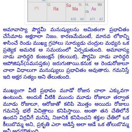
అమావాస్యా పౌర్ణమీ మనుష్యులను అమితంగా ప్రభావితం
చేసేమాట అక్షరాలా నిజం. కారణమేమంటే, మానవ లోకాన్ని
శాసించే రెండు ముఖ్య గ్రహాలు సూర్యుడు చంద్రుల మధ్యన ఒక
ప్రత్యెక అమరిక ఆ సమయంలో ఏర్పడుతుంది. అమావాస్య
నాడు వారిద్దరి కంజంక్షన్ (కలయిక), పౌర్ణమి నాడు వారిద్దరి
ఆపోజిషన్(సమసప్తకం) జరుగుతాయి.కనుక ఆ రెండురోజులూ
చాలా విధాలుగా మనుష్యులు ప్రభావితం అవుతారు. గమనిస్తే
ఇది అక్షర సత్యం అని తేలుతుంది.
ముఖ్యంగా వీటి ప్రభావం మూడో రోజున చాలా ఎక్కువగా
ఉంటుంది. అందుకే వీటికి ముందు మూడు రోజులూ తర్వాత
మూడు రోజులూ, ఆరోజుతో కలిపి మొత్తం అయిదు రోజులు
గమనిస్తే భలే విచిత్రాలు కనిపిస్తాయి. అంతా తన చేతిలోనే
ఉందని విర్రవీగే మనిషి, నిజానికి కనిపించని శక్తుల చేతిలో ఒక
కీలుబొమ్మ అని, ప్రకృతి ఎలా ఆడిస్తే అలా ఆడే ఒక తోలుబొమ్మ
అనీ అర్ధమౌతుంది.