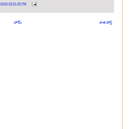
0/2015 03:51:00 PM
హోమ్
పాత పోస్ట్