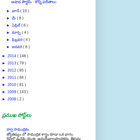
►
జూన్
( 10 )
►
మే
( 8 )
►
ఏప్రిల్
( 8 )
►
మార్చి
( 4 )
►
ఫిబ్రవరి
( 4 )
►
జనవరి
( 6 )
►
2014
( 148 )
►
2013
( 79 )
►
2012
( 85 )
►
2011
( 84 )
►
2010
( 81 )
►
2009
( 143 )
►
2008
( 2 )
ప్రముఖ పోస్ట్‌లు
హస్త సాముద్రికం
జ్యోతిష్యం లో సాముద్రిక శాస్త్రం కూడా ఒక భాగం.
దీనిలొ మనిషి యొక్క అవయవాలపొందికను, తీరును
బట్టి అతని జీవితాన్ని చదవవచ్చు. దీనిలో హస్త సామ...