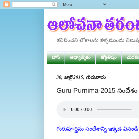
కనిపించని లోకాలను కళ్ళముందు నిలు
హోం
ఆధ్యాత్మికం
జ్యోతిషం
చురక
30, జులై 2015, గురువారం
Guru Purnima-2015 సందేశం
గురుపూర్ణిమ సందేశాన్ని ఇక్కడ వినండి