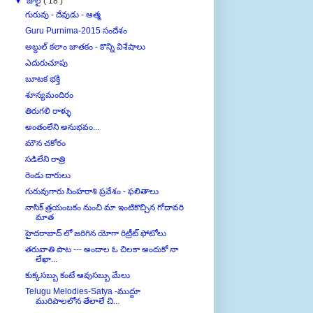
గురువు - దేవుడు - ఆత్మ
Guru Purnima-2015 సందేశం
అబ్దుల్ కలాం జాతకం - కొన్ని విశేషాలు
ఎదురుచూపు
బూటక భక్తి
శూన్యమందిరం
తిరుగలి రాళ్ళు
అంతంలేని అనుభవం...
మౌన చకోరం
సడిలేని రాత్రి
రెండు దారులు
గురువుగారు సింహరాశి ప్రవేశం - ఫలితాలు
నాసిక్ త్రయంబకం నుంచి మా ఇంటికొచ్చిన గోదావరి
మాత
హైదరాబాద్ లో జరిగిన యోగా రిట్రీట్ ఫోటోలు
తరువాతి పాట --- అందాల ఓ చిలకా అందుకో నా
లేఖా...
కుక్కసబ్బు కంటే ఆవుసబ్బు మేలు
Telugu Melodies-Satya -ముద్దూ
మురిపాలలోన తేలాలే చి...
ఆషాఢ పౌర్ణమి - కొన్ని ఫలితాలు