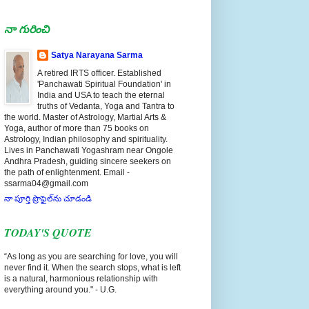
నా గురించి
Satya Narayana Sarma
A retired IRTS officer. Established
'Panchawati Spiritual Foundation' in
India and USA to teach the eternal
truths of Vedanta, Yoga and Tantra to
the world. Master of Astrology, Martial Arts &
Yoga, author of more than 75 books on
Astrology, Indian philosophy and spirituality.
Lives in Panchawati Yogashram near Ongole
Andhra Pradesh, guiding sincere seekers on
the path of enlightenment. Email -
ssarma04@gmail.com
నా పూర్తి ప్రొఫైల్‌ను చూడండి
TODAY'S QUOTE
“As long as you are searching for love, you will
never find it. When the search stops, what is left
is a natural, harmonious relationship with
everything around you." - U.G.