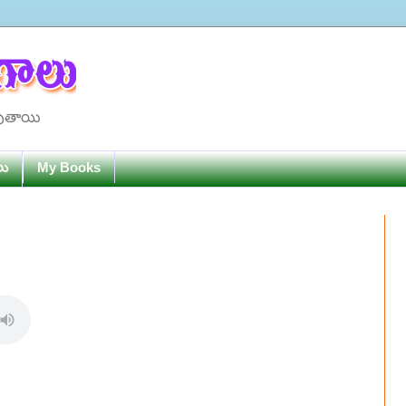
పుతాయి
లు
My Books