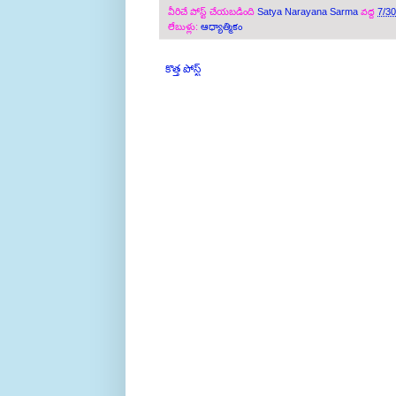
వీరిచే పోస్ట్ చేయబడింది
Satya Narayana Sarma
వద్ద
7/3
లేబుళ్లు:
ఆధ్యాత్మికం
కొత్త పోస్ట్