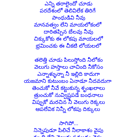
ఎన్ని తరాలైందో చూడు
పరదేశంలో తెలివిలేక తిరిగే
పాంధుడివి నీవు
మానవత్వం లేని మాయలోకంలో
దారితప్పిన బేలవు నీవు
చిక్కుకోకు
ఈ లోకపు మాయలలో
భ్రమించకు
ఈ చీకటి లోయలలో
తలెత్తి చూడు పిలుస్తోంది
నీలోకం
వెలుగు హస్తాలు చాచింది
నీకోసం
ఎన్నాళ్ళున్నా నీ ఇల్లిది కాదుగా
యజమాని కుటుంబం ఏనాడూ నీదవదుగా
తెంచుకో
నీవే కట్టుకున్న శృంఖలాలు
త్రుంచుకో
నువ్విష్టపడే బంధనాలు
విప్పుకో
మరచిన నీ వెలుగు రెక్కలు
ఆపలేవిక నిన్నీ లోకపు దిక్కులు
సాగిపో...
నిన్నెపుడూ పిలిచే నీలాకాశం వైపు