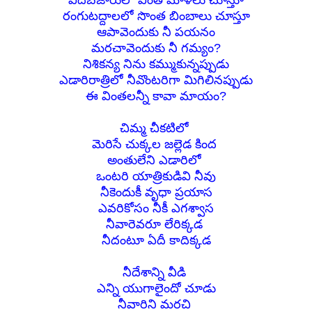
వీదిబజారులో
వింత మోళీలు చూస్తూ
రంగుటద్దాలలో
సొంత బింబాలు చూస్తూ
ఆపావెందుకు నీ పయనం
మరచావెందుకు నీ గమ్యం?
నిశికన్య నిను కమ్ముకున్నప్పుడు
ఎడారిరాత్రిలో నీవొంటరిగా మిగిలినప్పుడు
ఈ వింతలన్నీ కావా మాయం?
చిమ్మ చీకటిలో
మెరిసే చుక్కల జల్లెడ కింద
అంతులేని ఎడారిలో
ఒంటరి యాత్రికుడివి నీవు
నీకెందుకీ వృధా ప్రయాస
ఎవరికోసం నీకీ ఎగశ్వాస
నీవారెవరూ లేరిక్కడ
నీదంటూ ఏదీ కాదిక్కడ
నీదేశాన్ని వీడి
ఎన్ని యుగాలైందో చూడు
నీవారిని మరచి