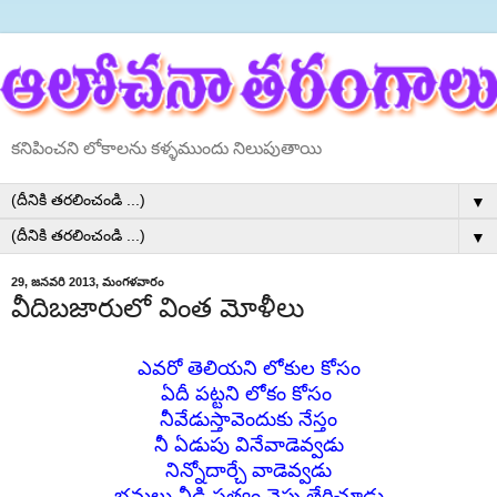
కనిపించని లోకాలను కళ్ళముందు నిలుపుతాయి
▼
▼
29, జనవరి 2013, మంగళవారం
వీదిబజారులో వింత మోళీలు
ఎవరో తెలియని లోకుల కోసం
ఏదీ పట్టని లోకం కోసం
నీవేడుస్తావెందుకు నేస్తం
నీ ఏడుపు వినేవాడెవ్వడు
నిన్నోదార్చే వాడెవ్వడు
భ్రమలు వీడి సత్యం వైపు తేరిచూడు