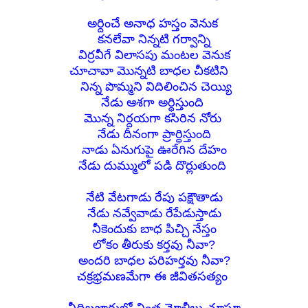
అర్దించే అనాధ హస్తం వెనుక
కనలేవా నిన్నటి గర్వాన్ని
విర్రవీగే విలాసపు మంటల వెనుక
చూచావా మొన్నటి బాధల చీకటిని
నిన్న పొమ్మని విదిలించిన చెయ్యి
నేడు ఆశగా అర్ధిస్తుంది
మొన్న నిర్దయగా కసిరిన నోరు
నేడు దీనంగా ప్రార్ధిస్తుంది
నాడు ఏనుగుపై ఊరేగిన దేహం
నేడు దుమ్ములో పడి దొర్లుతుంది
నేటి వేటగాడు
రేపు పక్షౌతాడు
నేడు నవ్వేవాడు
రేపేడుస్తాడు
నీకెందుకు బాధ పిచ్చి నేస్తం
లోకం తీరుకు కర్తవు నీవా?
అందరి బాధల పరిహర్తవు నీవా?
చక్రభ్రమణమేగా ఈ జీవితసత్యం