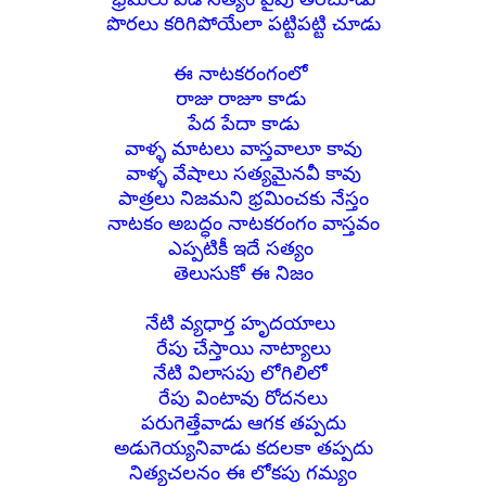
పొరలు కరిగిపోయేలా పట్టిపట్టి చూడు
ఈ నాటకరంగంలో
రాజు రాజూ కాడు
పేద పేదా కాడు
వాళ్ళ మాటలు వాస్తవాలూ కావు
వాళ్ళ వేషాలు సత్యమైనవీ కావు
పాత్రలు నిజమని భ్రమించకు నేస్తం
నాటకం అబద్ధం
నాటకరంగం వాస్తవం
ఎప్పటికీ ఇదే సత్యం
తెలుసుకో ఈ నిజం
నేటి వ్యధార్త హృదయాలు
రేపు చేస్తాయి నాట్యాలు
నేటి విలాసపు లోగిలిలో
రేపు వింటావు రోదనలు
పరుగెత్తేవాడు ఆగక తప్పదు
అడుగెయ్యనివాడు కదలకా తప్పదు
నిత్యచలనం
ఈ లోకపు గమ్యం