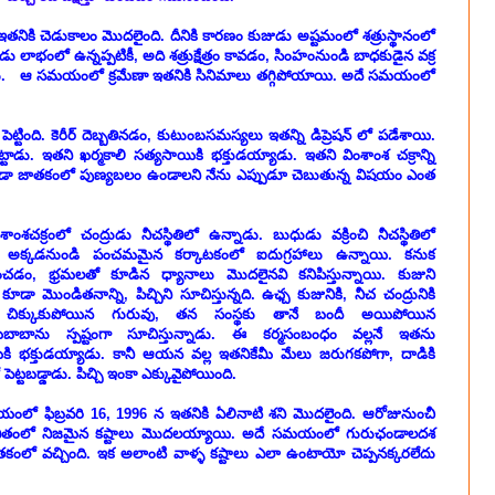
నికి చెడుకాలం మొదలైంది. దీనికి కారణం కుజుడు అష్టమంలో శత్రుస్థానంలో
డు లాభంలో ఉన్నప్పటికీ, అది శత్రుక్షేత్రం కావడం, సింహంనుండి బాధకుడైన వక్ర
రాలేదు. ఆ సమయంలో క్రమేణా ఇతనికి సినిమాలు తగ్గిపోయాయి. అదే సమయంలో
ింది. కెరీర్ దెబ్బతినడం, కుటుంబసమస్యలు ఇతన్ని డిప్రెషన్ లో పడేశాయి.
. ఇతని ఖర్మకాలి సత్యసాయికి భక్తుడయ్యాడు. ఇతని వింశాంశ చక్రాన్ని
ే కూడా జాతకంలో పుణ్యబలం ఉండాలని నేను ఎప్పుడూ చెబుతున్న విషయం ఎంత
ాంశచక్రంలో చంద్రుడు నీచస్థితిలో ఉన్నాడు. బుధుడు వక్రించి నీచస్థితిలో
. అక్కడనుండి పంచమమైన కర్కాటకంలో ఐదుగ్రహాలు ఉన్నాయి. కనుక
ంచడం, భ్రమలతో కూడిన ధ్యానాలు మొదలైనవి కనిపిస్తున్నాయి. కుజుని
కూడా మొండితనాన్ని, పిచ్చిని సూచిస్తున్నది. ఉఛ్చ కుజునికి, నీచ చంద్రునికి
 చిక్కుకుపోయిన గురువు, తన సంస్థకు తానే బందీ అయిపోయిన
ిబాబాను స్పష్టంగా సూచిస్తున్నాడు. ఈ కర్మసంబంధం వల్లనే ఇతను
కి భక్తుడయ్యాడు. కానీ ఆయన వల్ల ఇతనికేమీ మేలు జరుగకపోగా, దాడికి
లో పెట్టబడ్డాడు. పిచ్చి ఇంకా ఎక్కువైపోయింది.
లో ఫిబ్రవరి 16, 1996 న ఇతనికి ఏలినాటి శని మొదలైంది. ఆరోజునుంచీ
వితంలో నిజమైన కష్టాలు మొదలయ్యాయి. అదే సమయంలో గురుఛండాలదశ
కంలో వచ్చింది. ఇక అలాంటి వాళ్ళ కష్టాలు ఎలా ఉంటాయో చెప్పనక్కరలేదు