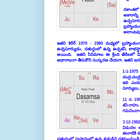
దశాంశలో
ఆకారాన్ని
ఉచ్ఛసూర్య
బ్రహ్మా
అలాంటపు
ఇతని కెరీర్ 1970 - 1980 మధ్యలో బ్రహ్మాండం
ఉచ్చసూర్యుడు, చతుర్దంలో ఉన్న ఉచ్ఛశని, లాభస
అయింది. ఇతని సినిమాలు ఈ క్రింది తేదీలలో
ఆధారాలుగా తీసుకొని సంస్కరణ చేయగా, ఇతని జన
1-1-1975 
చంద్ర-చంద్
ఇది ఎందు
సూర్యులు
11 -6- 198
శని-రాహు 
గమనించాల
3-12-198
విడుదల అ
ఈనాటికి క
చతుర్థంలో స్వస్థానంలో ఉన్న శుక్రుడిని దశమంనుండ