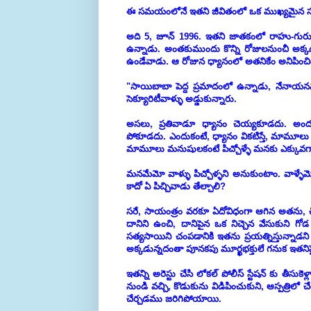
ఈ సమయంలోనే ఇతని జీవితంలో ఒక ముఖ్యమైన స
అది 5, జూన్ 1996. ఇతని జాతకంలో రాహు-గురు-
ఉన్నాడు. అంతకుముందు కొన్ని రోజులనుంచీ అక
ఉండేవాడు. ఆ రోజున ధ్యానంలో అతనికేం అనిపించ
"సాయిబాబా పెద్ద ప్రమాదంలో ఉన్నాడు, నేనా
సెక్యూరిటీవాళ్ళు అడ్డుకున్నారు.
అసలు, ప్రతివాడూ ధ్యానం చెయ్యకూడదు. అందులోన
పోకూడదు. ఎందుకంటే, ధ్యానం వికటిస్తే, మామూలు మన
మామూలు మనుషులకంటే పిచ్చోళ్ళే మనకు ఎక్కువగా 
మనమేమో వాళ్ళు పిచ్చోళ్ళని అనుకుంటాం. వాళ్ళేమో,
కాదో ఏ పిచ్చివాడు తేల్చాలి?
సరే, సాయంత్రం వరకూ ఏదోవిధంగా ఆగిన అతను, చీకట
దానిని ఉంచి, దానిపైన ఒక నిచ్చెన వేసుకుని గోడ 
సత్యసాయిని చంపడానికి ఇతను ప్రయత్నిస్తున్నాడ
అక్కడున్నదంతా పూనకపు మూర్ఖభక్తులే గనుక ఇతన
ఇతన్ని అరెస్టు చేసి లోకల్ పోలీస్ స్టేషన్ కు తీస
నుండి వచ్చి, కొడుకును విడిపించుకుని, ఆస్పత్రిలో చ
చేర్చడము జరిగిపోయాయి.