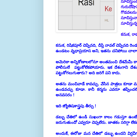
సూచిస్తు
గురుదోషా
గొడవలను 
సూచిస్తున
సూచిస్తున్
కనుక, రా
కనుక, రిషికపూర్ చెప్పినది, దీప్తి నావల్ చెప్పినది
ఉండటం వృధాప్రయాస అని, ఇతను చనిపోయి చాలాక
అమెరికా అన్నికోణాలలోనూ అంతమంచి దేశమేమీ కాద
పోలీసులే పట్టుకోలేకపోయారు. ఇక దేశంగాని దేశ
పట్టుకోగలుగుతారు? అది జరిగే పని కాదు.
అతను మంచివాడే కావచ్చు. వేసిన పాత్రలు కూడా మ
ఉండవచ్చు కూడా. కానీ కర్మను ఎవరూ తప్పించల
అనవసరం !
ఇది జ్యోతిషశాస్త్రపు తీర్పు !
డబ్బు చేతిలో ఉండి సుఖంగా కాలం గడుస్తూ ఉంటే
జరుగుతుందో ఎవ్వరూ చెప్పలేరు. జాతకం సరిగ్గా లేకపో
అందుకే, ఈరోజు మన చేతిలో డబ్బు ఉందని విర్రవీగ