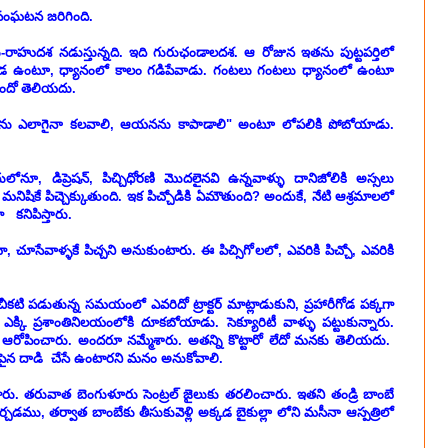
ంఘటన జరిగింది.
రాహుదశ నడుస్తున్నది. ఇది గురుఛండాలదశ. ఆ రోజున ఇతను పుట్టపర్తిలో
్కడ ఉంటూ, ధ్యానంలో కాలం గడిపేవాడు. గంటలు గంటలు ధ్యానంలో ఉంటూ
ిందో తెలియదు.
యనను ఎలాగైనా కలవాలి, ఆయనను కాపాడాలి" అంటూ లోపలికి పోబోయాడు.
ూ, డిప్రెషన్, పిచ్చిధోరణి మొదలైనవి ఉన్నవాళ్ళు దానిజోలికి అస్సలు
ిషికే పిచ్చెక్కుతుంది. ఇక పిచ్చోడికి ఏమౌతుంది? అందుకే, నేటి ఆశ్రమాలలో
కనిపిస్తారు.
 చూసేవాళ్ళకే పిచ్చని అనుకుంటారు. ఈ పిచ్సిగోలలో, ఎవరికి పిచ్చో, ఎవరికి
ి పడుతున్న సమయంలో ఎవరిదో ట్రాక్టర్ మాట్లాడుకుని, ప్రహారీగోడ పక్కగా
ఎక్కి ప్రశాంతినిలయంలోకి దూకబోయాడు. సెక్యూరిటీ వాళ్ళు పట్టుకున్నారు.
ని ఆరోపించారు. అందరూ నమ్మేశారు. అతన్ని కొట్టారో లేదో మనకు తెలియదు.
ిపైన దాడి చేసే ఉంటారని మనం అనుకోవాలి.
ుకెళ్లారు. తరువాత బెంగుళూరు సెంట్రల్ జైలుకు తరలించారు. ఇతని తండ్రి బాంబే
ేర్చడము, తర్వాత బాంబేకు తీసుకువెళ్లి అక్కడ బైకుల్లా లోని మసీనా ఆస్పత్రిలో