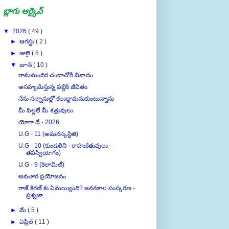
బ్లాగు ఆర్కైవ్
▼
2026
( 49 )
►
ఆగస్టు
( 2 )
►
జులై
( 8 )
▼
జూన్
( 10 )
రామమందిర చందాచోరీ వివాదం
అసహ్యమేస్తున్న పబ్లిక్ జీవితం
నేను సన్నాసుల్లో కలుద్దామనుకుంటున్నాను
మీ పిల్లలే మీ శత్రువులు
యోగా డే - 2026
U.G - 11 (అమనస్కస్థితి)
U.G - 10 (కుండలిని - రాహుకేతువులు -
తపస్వీయోగం)
U.G - 9 (కెలామిటీ)
అవతార ప్రయోజనం
రాజ్ కిరణ్ కు ఏమయ్యింది? జననకాల సంస్కరణ -
ప్రశ్నజా...
►
మే
( 5 )
►
ఏప్రిల్
( 11 )