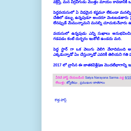
వక్రిస్తే, మన విర్రవీగుడు మొత్తం మాయం కావడానికి ఒ
పెద్దవయసులో ఏ విధమైన కష్టమూ లేకుండా మనల
చేతిలో డబ్బు ఉన్నపుడూ అందరూ వెంటబడతారు ప్రేమ
లేనప్పుడే మేమున్నామని మనల్ని చూచుకునేవారు 
వయసులో ఉన్నపుడు ఎన్ని సుఖాలు అనుభవించినా,
గడపడం కంటే దుర్భరం ఇంకోటి ఉండదు మరి.
పెద్ద స్టార్ గా ఒక వెలుగు వెలిగి వేలాదిమంది
ఎక్కడున్నాడో ఏం చేస్తున్నాడో ఎవరికీ తెలియని గతి
2017 లో వ్రాసిన ఈ జాతకవిశ్లేషణ మొదటిభాగాన్ని
ఇ
వీరిచే పోస్ట్ చేయబడింది
Satya Narayana Sarma
వద్ద
6/1
లేబుళ్లు:
జ్యోతిషం
,
ప్రముఖుల జాతకాలు
కొత్త పోస్ట్