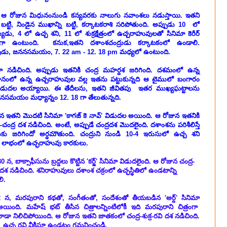
 ఆ రోజున మిధునంనుండి కన్యవరకు నాలుగు నవాంశలు నడుస్తాయి. ఇతని
 బట్టి, నిండైన ముఖాన్ని బట్టి, కర్కాటకరాశి సరిపోతుంది. అప్పుడు 10 లో
ుడు, 4 లో ఉచ్చ శని, 11 లో శుక్రక్షేత్రంలో ఉచ్చరాహువులతో సినిమా కెరీర్
ండంగా ఉంటుంది. కనుక,ఇతని దశాంశచంద్రుడు కర్కాటకంలో ఉండాలి.
డు, జననసమయం, 7. 22 am - 12. 18 pm మధ్యలో ఉంటుంది.
గా నడిచింది. అప్పుడు ఇతనికి చంద్ర మహర్దశ జరిగింది. దశమంలో ఉన్న
్థానంలో ఉన్న ఉచ్చరాహువుల వల్ల ఇతను పట్టుకున్నది ఆ టైములో బంగారం
 విడుదల అయ్యాయి. ఈ తేదీలను, ఇతని జీవితపు ఇతర ముఖ్యఘట్టాలను
నసమయం మధ్యాన్నం 12. 18 గా తేలుతున్నది.
న ఇతని మొదటి సినిమా 'కాగజ్ కె నావ్' విడుదల అయింది. ఆ రోజున ఇతనికి
ర-చంద్ర దశ నడిచింది. అంటే, అప్పుడే చంద్రదశ మొదలైంది. దశాంశను పరిశీలిస్తే
కు జరిగిందో అర్ధమౌతుంది. చంద్రుని నుండి 10-4 ఇరుసులో ఉచ్చ శని
, లాభంలో ఉచ్ఛరాహువు కారకులు.
0 న, బాక్సాఫీసును బ్రద్దలు కొట్టిన 'కర్జ్' సినిమా విడుదలైంది. ఆ రోజున చంద్ర-
దశ నడిచింది. శనిరాహువులు దశాంశ చక్రంలో ఉచ్ఛస్థితిలో ఉండటాన్ని
ి.
2 న, మరపురాని కథతో, సంగీతంతో, సందేశంతో తీయబడిన 'అర్ద్' సినిమా
యింది. మహేష్ భట్ తీసిన చిత్రాలన్నింటిలోకీ ఇది మరపురాని చిత్రంగా
ూడా నిలిచిపోయింది. ఆ రోజున ఇతని జాతకంలో చంద్ర-శుక్ర-రవి దశ నడిచింది.
ి ఉచ్చ రవి వీక్షిస్తూ ఉండటం గమనించండి.