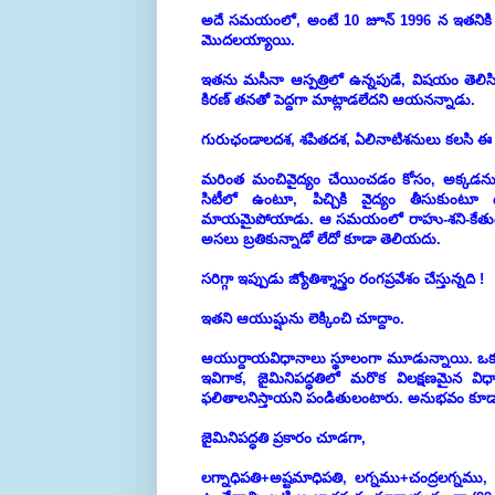
అదే సమయంలో, అంటే 10 జూన్ 1996 న ఇతనికి రా
మొదలయ్యాయి.
ఇతను మసీనా ఆస్పత్రిలో ఉన్నపుడే, విషయం తెలిసిన
కిరణ్ తనతో పెద్దగా మాట్లాడలేదని ఆయనన్నాడు.
గురుఛండాలదశ, శపితదశ, ఏలినాటిశనులు కలసి ఈ విధ
మరింత మంచివైద్యం చేయించడం కోసం, అక్కడనుండ
సిటీలో ఉంటూ, పిచ్చికి వైద్యం తీసుకుంటూ 
మాయమైపోయాడు. ఆ సమయంలో రాహు-శని-కేతుదశ న
అసలు బ్రతికున్నాడో లేదో కూడా తెలియదు.
సరిగ్గా ఇప్పుడు జ్యోతిశ్శాస్త్రం రంగప్రవేశం చేస్తున్నది !
ఇతని ఆయుష్షును లెక్కించి చూద్దాం.
ఆయుర్దాయవిధానాలు స్థూలంగా మూడున్నాయి. ఒకట
ఇవిగాక, జైమినిపద్ధతిలో మరొక
విలక్షణమైన
విధ
ఫలితాలనిస్తాయని పండితులంటారు. అనుభవం కూడా 
జైమినిపద్ధతి ప్రకారం చూడగా,
లగ్నాధిపతి+అష్టమాధిపతి, లగ్నము+చంద్రలగ్నమ