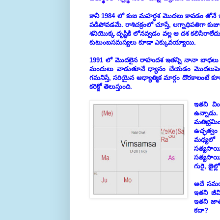
కానీ 1984 లో కుజ మహర్ధశ మొదలు కావడం తోనే ఇత
పడిపోవడమే. రాశిచక్రంలో చూస్తే, లగ్నాధిపతిగా కుజు
శనియొక్క దృష్టికి లోనవ్వడం వల్ల ఆ దశ కలిసి
కుటుంబసమస్యలు కూడా ఎక్కువయ్యాయి.
1991 లో మొదలైన రాహుదశ ఇతన్ని నానా బాధలు పెట్ట
మందులు వాడుతూనే ధ్యానం చేయడం మొదలుపెట్టాడు
గమనిస్తే, సరియైన ఆధ్యాత్మిక మార్గం దొరకాలంట
కరెక్టో తెలుస్తుంది.
ఇతని వింశ
ఉన్నాడు
మతిభ్రమి
ఉచ్ఛత్వం 
మధ్యలో
సత్యసాయ
సత్యసాయి
గురై, జైల్
అదే సమయం
ఇతని జీ
ఇతని జాత
కదా?