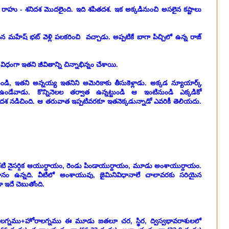
హు - శనిదశ మొదలైంది. ఇది శపితదశ. ఇక అక్కడినుంచి అసలైన కష్టాలు
 మహేష్ భట్ వెళ్లి పలకరించి వచ్చాడు. అప్పటికే బాగా పిచ్చిలో ఉన్న రాజ్
ంగా ఇతని జీవితాన్ని చిన్నాభిన్నం చేశాయి.
ి, ఇతని అన్నయ్య ఇతనిని అమెరికాకు తీసుకెళ్లాడు. అక్కడ న్యూయార్క్
ఉండేవాడు. కొన్నినెలల తర్వాత ఉన్నట్టుండి ఆ ఇంటినుండి ఎక్కడికో
డిచింది. ఆ తరువాత ఇప్పటివరకూ ఇతనెక్కడున్నాడో ఎవరికీ తెలియదు.
ి నైసర్గిక ఆయుర్దాయం, రెండు పిండాయుర్దాయం, మూడు అంశాయుర్దాయం.
ానం ఉన్నది. వీటిలో అంశాయువు, జైమినివిధానాలే చాలావరకు సరియైన
ఇదే చెబుతోంది.
ు, లగ్నము+హోరాలగ్నము ఈ మూడు జతలూ చర, స్థిర, ద్విస్వభావరాశులలో