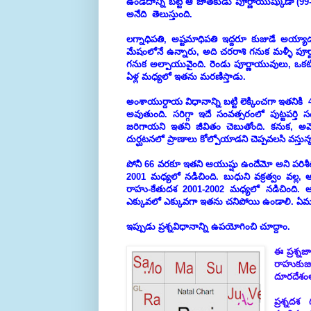
ఉండేదాన్ని బట్టి ఆ జాతకుడు పూర్ణాయుష్కుడా (
అనేది తెలుస్తుంది.
లగ్నాధిపతి, అష్టమాధిపతి ఇద్దరూ కుజుడే అయ్యాడ
మేషంలోనే ఉన్నారు, అది చరరాశి గనుక మళ్ళీ పూర
గనుక అల్పాయువైంది. రెండు పూర్ణాయువులు, ఒకట
ఏళ్ల మధ్యలో ఇతను మరణిస్తాడు.
అంశాయుర్దాయ విధానాన్ని బట్టి లెక్కించగా ఇతనికి 
అవుతుంది. సరిగ్గా ఇదే సంవత్సరంలో పుట్టపర్తి 
జరిగాయని ఇతని జీవితం చెబుతోంది. కనుక, అమెరి
దుర్ఘటనలో ప్రాణాలు కోల్పోయాడని చెప్పవలసి వస్తున్
పోనీ 66 వరకూ ఇతని ఆయుష్షు ఉందేమో అని పరిశీ
2001 మధ్యలో నడిచింది. బుధుని వక్రత్వం వల్ల,
రాహు-కేతుదశ 2001-2002 మధ్యలో నడిచింది. అప
ఎక్కువలో ఎక్కువగా ఇతను చనిపోయి ఉండాలి. ఏమంట
ఇప్పుడు ప్రశ్నవిధానాన్ని ఉపయోగించి చూద్దాం.
ఈ ప్రశ్న
రాహుకుజ
దూరదేశంల
ప్రశ్నదశ