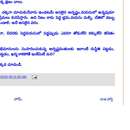
క్క క్షణం చాలు.
్ని చక్కగా చూచుకునేవారు ఉండటమే అసలైన అదృష్టం.వయసులో ఉన్నపుడూ
లు కురిపిస్తారు. అది నిజం కాదు పెద్ద భ్రమ.వయసు మళ్ళి, చేతిలో డబ్బు
ఉండాలి. అదే అసలైన వరం.
 చివరకు పెద్దవయసులో పడ్డప్పుడు ఎవరూ తోడులేని దిక్కులేని జీవితం
 అభిమానులను సంపాదించుకున్న అదృష్టవంతులకు ఇలాంటి దుస్థితి పట్టడం,
 పట్టడం, ఖర్మ కాకపోతే ఇంకేమిటి మరి?
క్కడ
చూడండి.
0/2026 09:31:00 AM
హోమ్
పాత పోస్ట్