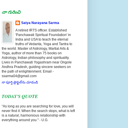
నా గురించి
Satya Narayana Sarma
A retired IRTS officer. Established
'Panchawati Spiritual Foundation' in
India and USA to teach the eternal
truths of Vedanta, Yoga and Tantra to
the world. Master of Astrology, Martial Arts &
Yoga, author of more than 75 books on
Astrology, Indian philosophy and spirituality.
Lives in Panchawati Yogashram near Ongole
Andhra Pradesh, guiding sincere seekers on
the path of enlightenment. Email -
ssarma04@gmail.com
నా పూర్తి ప్రొఫైల్‌ను చూడండి
TODAY'S QUOTE
“As long as you are searching for love, you will
never find it. When the search stops, what is left
is a natural, harmonious relationship with
everything around you." - U.G.