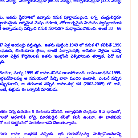
99-66 మధ్య), మధ్యాయుష్కుడా (66-33 మధ్య), అల్పాయుష్కుడా (33-8 మధ్య)
ు. ఇతడు స్థిరరాశిలో ఉన్నాడు గనుక పూర్ణాయువైంది. లగ్న, చంద్రులిద్దరూ
్ణాయువైంది. లగ్నమైన మేషం చరరాశి, హోరాలగ్నమైన మిధునం ద్విస్వభావరాశి
ి అల్పాయువు వచ్చింది గనుక సరాసరిగా మధ్యాయువౌతుంది. అంటే 33 - 66
47 ఏళ్ల ఆయుష్షు వస్తున్నది. ఇతను పుట్టింది 1949 లో గనుక 47 కలిపితే 1996
సంఘటన, బెంగుళూరు జైలు, బాంబే పిచ్చాసుపత్రి, అమెరికా వెళ్లడం ఇవన్నీ
కా వెళ్లిన కొద్దినెలలకు ఇతను ఇంట్లోంచి వెళ్ళిపోయిన తర్వాత, ఏదో ఒక
నది.
లించగా,
మార్చి 1999 తో
రాహు-శనిదశ
అయిపోయింది. రాహు-బుధదశ
1999-
 ఆర్గలదోషాలవల్ల ఆ సమయంలో పిచ్చి బాగా ముదిరి ఉండాలి. వెంటనే వచ్చిన
్పుడుగాని, ఆ తరువాత వచ్చిన రాహు-శుక్ర దశ (2002-2005) లో గాని,
ే, శుక్రుడు ఈ లగ్నానికి మారకుడు.
జాతకం నిన్న ఉదయం 9 గంటలకు వేసినది. లగ్నాధిపతి చంద్రుడు 9 వ భావంలో,
ులతో ఆర్గళానికి లోనై, మారకుడైన శనితో కలసి ఉంటూ, ఈ జాతకుడు
ో ఒక దుర్ఘటనలో మరణించాడని చెబుతున్నాడు.
 గురు రాహు బుధదశ వచ్చింది. ఇది గురుదోషంవల్ల మతిభ్రమించడాన్ని