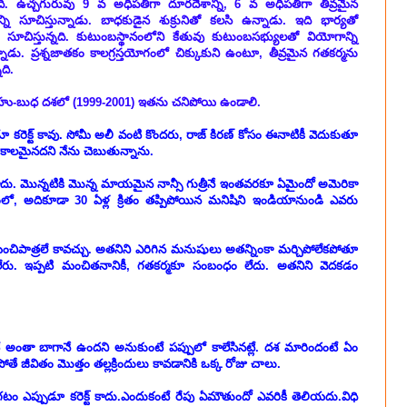
ంది. ఉచ్చగురువు 9 వ అధిపతిగా దూరదేశాన్ని, 6 వ అధిపతిగా తీవ్రమైన
న్ని సూచిస్తున్నాడు. బాధకుడైన శుక్రునితో కలసి ఉన్నాడు. ఇది భార్యతో
సూచిస్తున్నది. కుటుంబస్థానంలోని కేతువు కుటుంబసభ్యులతో వియోగాన్ని
్నాడు. ప్రశ్నజాతకం కాలగ్రస్తయోగంలో చిక్కుకుని ఉంటూ, తీవ్రమైన గతకర్మను
నది.
హు-బుధ దశలో (1999-2001) ఇతను చనిపోయి ఉండాలి.
 రెండూ కరెక్ట్ కావు. సోమీ అలీ వంటి కొందరు, రాజ్ కిరణ్ కోసం ఈనాటికీ వెదుకుతూ
ాలమైనదని నేను చెబుతున్నాను.
ు. మొన్నటికి మొన్న మాయమైన నాన్సీ గుత్రీనే ఇంతవరకూ ఏమైందో అమెరికా
ంలో, అదికూడా 30 ఏళ్ల క్రితం తప్పిపోయిన మనిషిని ఇండియానుండి ఎవరు
ంచిపాత్రలే కావచ్చు. అతనిని ఎరిగిన మనుషులు అతన్నింకా మర్చిపోలేకపోతూ
ేరు. ఇప్పటి మంచితనానికీ, గతకర్మకూ సంబంధం లేదు. అతనిని వెదకడం
 అంతా బాగానే ఉందని అనుకుంటే పప్పులో కాలేసినట్లే. దశ మారిందంటే ఏం
తే జీవితం మొత్తం తల్లక్రిందులు కావడానికి ఒక్క రోజు చాలు.
టం ఎప్పుడూ కరెక్ట్ కాదు.ఎందుకంటే రేపు ఏమౌతుందో ఎవరికీ తెలియదు.విధి