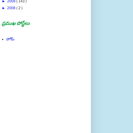
►
2009
( 143 )
►
2008
( 2 )
ప్రముఖ పోస్ట్‌లు
హోమ్