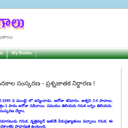
పుతాయి
లు
My Books
కాల సంస్కరణ - ప్రశ్నజాతక నిర్ధారణ !
-1949 న ముంబై లో జన్మించాడు. ఆరోజు శనివారం. అశ్వని 3-4 పాదాలు,
షత్రం-1 పాదం ఆరోజు నడిచాయి. సమయం తెలియదు గనుక లగ్నం తెలియదు.
ంస్కరణ చేద్దాం.
ిమానటుడు గనుక, వృత్తివల్లనే ఇతనికి పేరుప్రఖ్యాతులు వచ్చాయి గనుక, ఈ
ో దశాంశకు ప్రాధాన్యత ఉంటుంది.