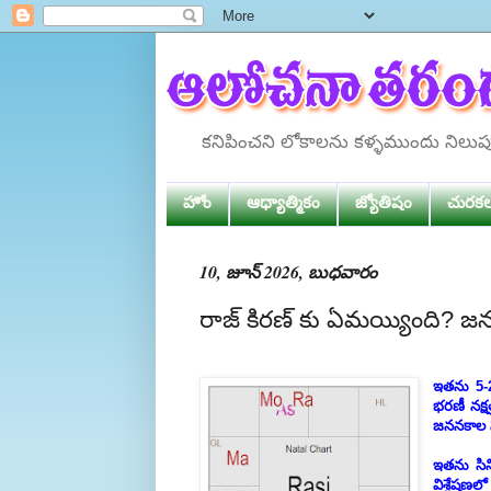
కనిపించని లోకాలను కళ్ళముందు నిలు
హోం
ఆధ్యాత్మికం
జ్యోతిషం
చురక
10, జూన్ 2026, బుధవారం
రాజ్ కిరణ్ కు ఏమయ్యింది? జనన
ఇతను 5-2
భరణీ నక్
జననకాల స
ఇతను సిన
విశ్లేషణల