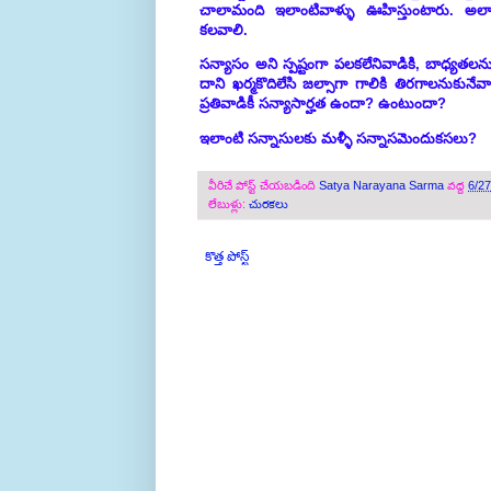
చాలామంది ఇలాంటివాళ్ళు ఊహిస్తుంటారు. అల
కలవాలి.
సన్యాసం
అని
స్పష్టంగా పలకలేనివాడికి, బాధ్యతలను
దాని ఖర్మకొదిలేసి జల్సాగా గాలికి తిరగాలనుకునేవ
ప్రతివాడికీ సన్యాసార్హత ఉందా? ఉంటుందా?
ఇలాంటి సన్నాసులకు మళ్ళీ సన్నాసమెందుకసలు?
వీరిచే పోస్ట్ చేయబడింది
Satya Narayana Sarma
వద్ద
6/2
లేబుళ్లు:
చురకలు
కొత్త పోస్ట్