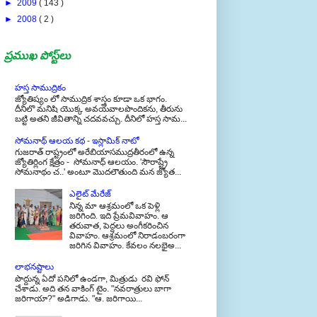
►
2009
( 143 )
►
2008
( 2 )
ప్రముఖ పోస్ట్‌లు
హస్త సాముద్రికం
జ్యోతిష్యం లో సాముద్రిక శాస్త్రం కూడా ఒక భాగం.
దీనిలొ మనిషి యొక్క అవయవాలపొందికను, తీరును
బట్టి అతని జీవితాన్ని చదవవచ్చు. దీనిలో హస్త సామ...
సోమనాథ్ ఆలయ కథ - ఇస్లామిక్ నాటో
గుజరాత్ రాష్ట్రంలో అరేబియాసముద్రతీరంలో ఉన్న
జ్యోతిర్లింగ క్షేత్రం - సోమనాధ్ ఆలయం. 'సౌరాష్ట్రే
సోమనాథం చ..' అంటూ మొదలౌతుంది మన జ్యోత...
ఎలైట్ మేరేజ్
నిన్న మా ఆశ్రమంలో ఒక పెళ్లి
జరిగింది. ఇది ప్రేమవివాహం. ఆ
తరువాత, పెద్దలు అంగీకరించిన
వివాహం. ఆశ్రమంలో నిరాడంబరంగా
జరిగిన వివాహం. కేవలం నలభైఅ...
లాభనష్టాలు
పొద్దున్న ఏదో పనిలో ఉండగా, మిత్రుడు రవి ఫోన్
చేశాడు. అది తన వాకింగ్ టైం. "నవరాత్రులు బాగా
జరిగాయా?" అడిగాడు. "ఆ. జరిగాయి...