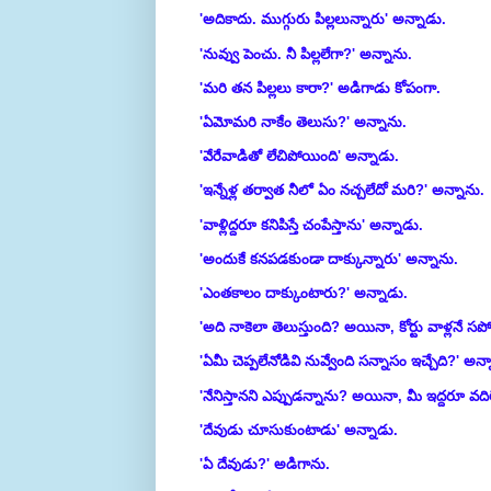
'అదికాదు. ముగ్గురు పిల్లలున్నారు' అన్నాడు.
'నువ్వు పెంచు. నీ పిల్లలేగా?' అన్నాను.
'మరి తన పిల్లలు కారా?' అడిగాడు కోపంగా.
'ఏమోమరి నాకేం తెలుసు?' అన్నాను.
'వేరేవాడితో లేచిపోయింది' అన్నాడు.
'ఇన్నేళ్ల తర్వాత నీలో ఏం నచ్చలేదో మరి?' అన్నాను
'వాళ్లిద్దరూ కనిపిస్తే చంపేస్తాను' అన్నాడు.
'అందుకే కనపడకుండా దాక్కున్నారు' అన్నాను.
'ఎంతకాలం దాక్కుంటారు?' అన్నాడు.
'అది నాకెలా తెలుస్తుంది? అయినా, కోర్టు వాళ్లనే సపోర్
'ఏమీ చెప్పలేనోడివి నువ్వేంది సన్నాసం ఇచ్చేది?' అన్
'నేనిస్తానని ఎప్పుడన్నాను? అయినా, మీ ఇద్దరూ వదిలేస్
'దేవుడు చూసుకుంటాడు' అన్నాడు.
'ఏ దేవుడు?' అడిగాను.