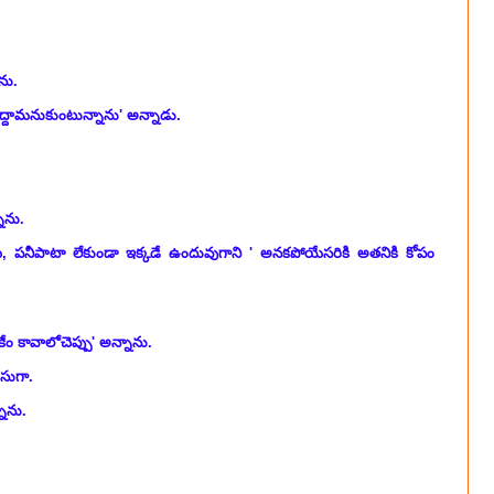
ాను.
ుద్దామనుకుంటున్నాను' అన్నాడు.
ాను.
ేయ్, పనీపాటా లేకుండా ఇక్కడే ఉందువుగాని ' అనకపోయేసరికి అతనికి కోపం
కేం కావాలోచెప్పు' అన్నాను.
ుసుగా.
నాను.