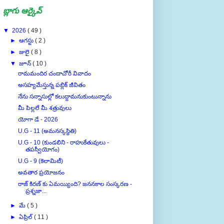
బ్లాగు ఆర్కైవ్
▼
2026
( 49 )
►
ఆగస్టు
( 2 )
►
జులై
( 8 )
▼
జూన్
( 10 )
రామమందిర చందాచోరీ వివాదం
అసహ్యమేస్తున్న పబ్లిక్ జీవితం
నేను సన్నాసుల్లో కలుద్దామనుకుంటున్నాను
మీ పిల్లలే మీ శత్రువులు
యోగా డే - 2026
U.G - 11 (అమనస్కస్థితి)
U.G - 10 (కుండలిని - రాహుకేతువులు -
తపస్వీయోగం)
U.G - 9 (కెలామిటీ)
అవతార ప్రయోజనం
రాజ్ కిరణ్ కు ఏమయ్యింది? జననకాల సంస్కరణ -
ప్రశ్నజా...
►
మే
( 5 )
►
ఏప్రిల్
( 11 )