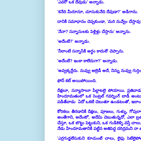
'ఎవరో ఒక దేవుడు' అన్నాడు.
'కనేది మీరూనూ, చూసుకునేది దేవుడా?' అడిగాను.
దానికి సమాధానం చెప్పకుండా,
'మరి నువ్వేం చేస్త
'నేనా? సన్నాసులకు పెళ్లిళ్లు చేస్తాను' అన్నాను.
'అదేంటి?' అన్నాడు.
'నీలాంటి సన్నాసికి అర్ధం కాదులే' చెప్పాను.
'అదేంటి? ఇంకా కాలేదుగా?' అన్నాడు.
'అవ్వక్కర్లేదు. నువ్వు ఆల్రెడీ అదే, నిన్ను నువ్వు గుర
ఫోన్ కట్ అయిపోయింది.
దీక్షలూ, సన్యాసాలూ పిల్లాటలై పోయాయి. ప్రతివ
హిందూమతంలో ఒక సెంట్రల్ గవర్నింగ్ బాడీ అ
పడితేవాడు ఏదో ఒకటి చెబుతూ ఉండటంతో, ఇలాం
కోరికలు తీరడానికి దీక్షలు, పూజలు, గుళ్ళు, గోపు
అంతేగాని, అదేంటో, అదేమి చెబుతున్నదో, ఎలా బ్ర
చేస్తూ, ఒక బొట్టు పెట్టుకుని, ఒక గుడికెళ్ళి వస
నేడు హిందూమతానికి పట్టిన అతిపెద్ద దరిద్రమని నా ఉద్
'ఎర్రగుడ్డలేసుకుని కూచుంటే చాలు, లైఫు సెటిల