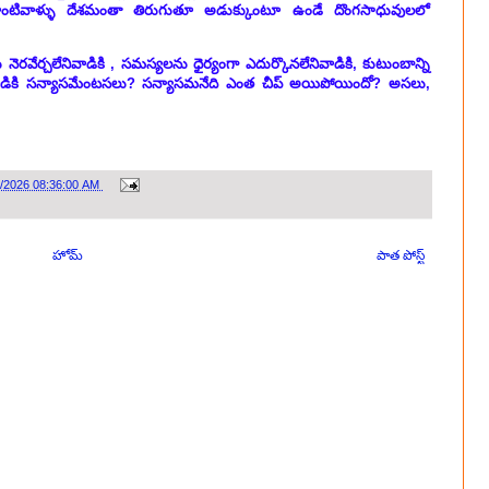
ాంటివాళ్ళు దేశమంతా తిరుగుతూ అడుక్కుంటూ ఉండే దొంగసాధువులలో
 నెరవేర్చలేనివాడికి , సమస్యలను ధైర్యంగా ఎదుర్కొనలేనివాడికి, కుటుంబాన్ని
ాడికి
సన్యాసమేంటసలు
? సన్యాసమనేది ఎంత చీప్ అయిపోయిందో? అసలు,
7/2026 08:36:00 AM
హోమ్
పాత పోస్ట్