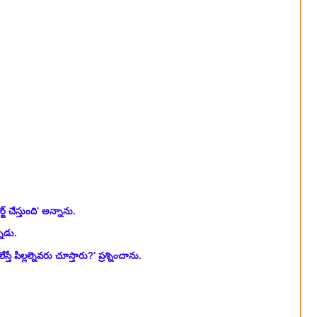
.
ట్ చేస్తుంది' అన్నాను.
నాడు.
తే పిల్లల్నెవరు చూస్తారు?' ప్రశ్నించాను.