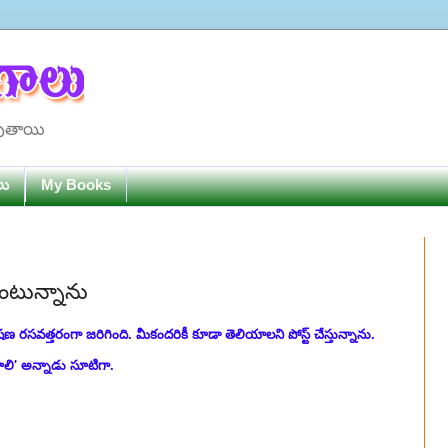
పుతాయి
లు
My Books
ుంటున్నాను
రసవత్తరంగా జరిగింది. మీకందరికీ కూడా తెలియాలని పోస్ట్ చేస్తున్నాను.
ాలి' అన్నాడు సూటిగా.