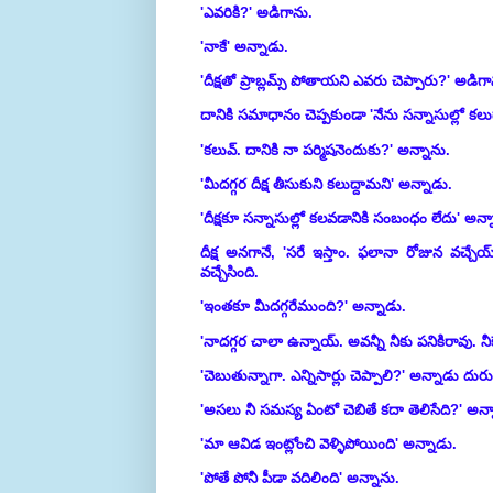
'ఎవరికి?' అడిగాను.
'నాకే' అన్నాడు.
'దీక్షతో ప్రాబ్లమ్స్ పోతాయని ఎవరు చెప్పారు?' అడిగ
దానికి సమాధానం చెప్పకుండా 'నేను సన్నాసుల్లో కల
'కలువ్. దానికి నా పర్మిషనెందుకు?' అన్నాను.
'మీదగ్గర దీక్ష తీసుకుని కలుద్దామని' అన్నాడు.
'దీక్షకూ సన్నాసుల్లో కలవడానికి సంబంధం లేదు' అన్న
దీక్ష అనగానే, 'సరే ఇస్తాం. ఫలానా రోజున వచ్చ
వచ్చేసింది.
'ఇంతకూ మీదగ్గరేముంది?' అన్నాడు.
'నాదగ్గర చాలా ఉన్నాయ్. అవన్నీ నీకు పనికిరావు. నీ
'చెబుతున్నాగా. ఎన్నిసార్లు చెప్పాలి?' అన్నాడు దుర
'అసలు నీ సమస్య ఏంటో చెబితే కదా తెలిసేది?' అన్
'మా ఆవిడ ఇంట్లోంచి వెళ్ళిపోయింది' అన్నాడు.
'పోతే పోనీ పీడా వదిలింది' అన్నాను.