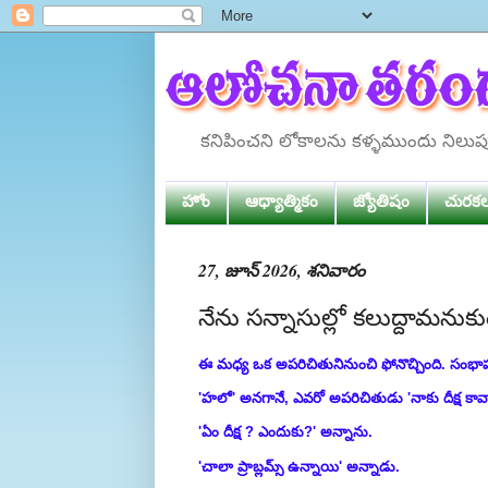
కనిపించని లోకాలను కళ్ళముందు నిలు
హోం
ఆధ్యాత్మికం
జ్యోతిషం
చురక
27, జూన్ 2026, శనివారం
నేను సన్నాసుల్లో కలుద్దామనుక
ఈ మధ్య ఒక అపరిచితునినుంచి ఫోనొచ్చింది. సంభాషణ 
'హలో' అనగానే, ఎవరో అపరిచితుడు 'నాకు దీక్ష కావ
'ఏం దీక్ష ? ఎందుకు?' అన్నాను.
'చాలా ప్రాబ్లమ్స్ ఉన్నాయి' అన్నాడు.