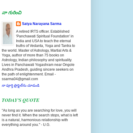
నా గురించి
Satya Narayana Sarma
A retired IRTS officer. Established
'Panchawati Spiritual Foundation' in
India and USA to teach the eternal
truths of Vedanta, Yoga and Tantra to
the world. Master of Astrology, Martial Arts &
Yoga, author of more than 75 books on
Astrology, Indian philosophy and spirituality.
Lives in Panchawati Yogashram near Ongole
Andhra Pradesh, guiding sincere seekers on
the path of enlightenment. Email -
ssarma04@gmail.com
నా పూర్తి ప్రొఫైల్‌ను చూడండి
TODAY'S QUOTE
“As long as you are searching for love, you will
never find it. When the search stops, what is left
is a natural, harmonious relationship with
everything around you." - U.G.