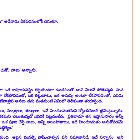
ావు?' అడిగాడు ఏకవచనంలోకి దిగుతూ.
్తించుకో. చాలు' అన్నాను.
ాడూ ఒక కాషాయవస్త్రం కట్టుకుంటూ ఉండటంతో దాని విలువే పోతున్నది. మన
ంటూ లేకపోవడంతో, ఒక కట్టుబాటు, ఒక అదుపు అంటూ లేకపోవడంతో, ఎవడు
టివాళ్లకు అసలు తమ మతమంటే ఏమిటో తెలీకుండా తయారైంది.
రాలు, మంత్రాలు, తంత్రాలు, ఇవే హిందూమతమని కోట్లాదిమంది భ్రమిస్తున్నారు.
తకమని చెబుతున్నదో ఎవరికీ పట్టడంలేదు. ప్రతివాడూ తన ఇష్టానుసారం అన్నీ
్తే చాలు, ఒక పూజ చేస్తే చాలు, అన్నీ అయిపోతాయి, ఇదే హిందూమతం అనుకోవడమే
దేశ్యం.'
ైపోతుంది. ఆపైన మనల్ని పోషించాల్సిన పని సమాజానిదే. ఇదే సన్నాసం' అని