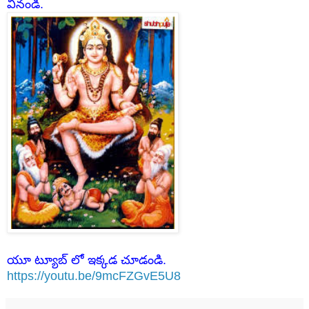
వినండి.
యూ ట్యూబ్ లో ఇక్కడ చూడండి.
https://youtu.be/9mcFZGvE5U8