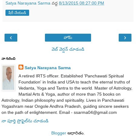
Satya Narayana Sarma
వద్ద
8/13/2015 08:27:00 PM
షేర్ చేయండి
‹
›
హోమ్
వెబ్ వెర్షన్‌ చూడండి
నా గురించి
Satya Narayana Sarma
A retired IRTS officer. Established 'Panchawati Spiritual
Foundation' in India and USA to teach the eternal truths of
Vedanta, Yoga and Tantra to the world. Master of Astrology,
Martial Arts & Yoga, author of more than 75 books on
Astrology, Indian philosophy and spirituality. Lives in Panchawati
Yogashram near Ongole Andhra Pradesh, guiding sincere seekers
on the path of enlightenment. Email - ssarma04@gmail.com
నా పూర్తి ప్రొఫైల్‌ను చూడండి
Blogger
ఆధారితం.