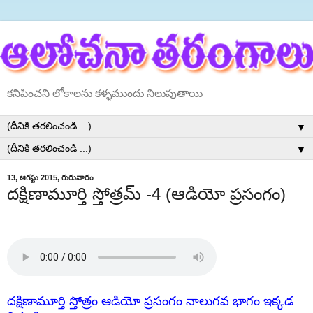
కనిపించని లోకాలను కళ్ళముందు నిలుపుతాయి
▼
▼
13, ఆగస్టు 2015, గురువారం
దక్షిణామూర్తి స్తోత్రమ్ -4 (ఆడియో ప్రసంగం)
దక్షిణామూర్తి స్తోత్రం ఆడియో ప్రసంగం నాలుగవ
భాగం ఇక్కడ