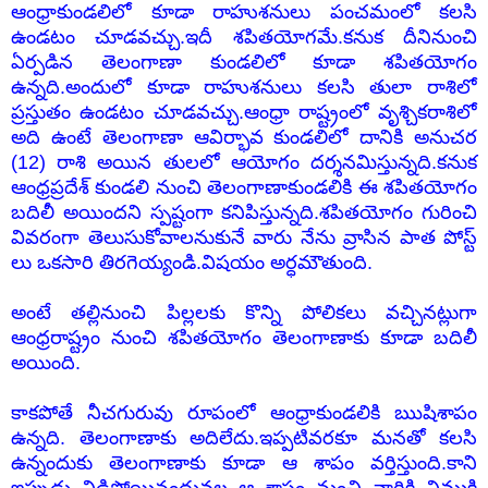
ఆంధ్రాకుండలిలో కూడా రాహుశనులు పంచమంలో కలసి
ఉండటం చూడవచ్చు.ఇదీ శపితయోగమే.కనుక దీనినుంచి
ఏర్పడిన తెలంగాణా కుండలిలో కూడా శపితయోగం
ఉన్నది.అందులో కూడా రాహుశనులు కలసి తులా రాశిలో
ప్రస్తుతం ఉండటం చూడవచ్చు.ఆంధ్రా రాష్ట్రంలో వృశ్చికరాశిలో
అది ఉంటే తెలంగాణా ఆవిర్భావ కుండలిలో దానికి అనుచర
(12) రాశి అయిన తులలో ఆయోగం దర్శనమిస్తున్నది.కనుక
ఆంధ్రప్రదేశ్ కుండలి నుంచి తెలంగాణాకుండలికి ఈ శపితయోగం
బదిలీ అయిందని స్పష్టంగా కనిపిస్తున్నది.శపితయోగం గురించి
వివరంగా తెలుసుకోవాలనుకునే వారు నేను వ్రాసిన పాత పోస్ట్
లు ఒకసారి తిరగెయ్యండి.విషయం అర్ధమౌతుంది.
అంటే తల్లినుంచి పిల్లలకు కొన్ని పోలికలు వచ్చినట్లుగా
ఆంధ్రరాష్ట్రం నుంచి శపితయోగం తెలంగాణాకు కూడా బదిలీ
అయింది.
కాకపోతే నీచగురువు రూపంలో ఆంధ్రాకుండలికి ఋషిశాపం
ఉన్నది. తెలంగాణాకు అదిలేదు.ఇప్పటివరకూ మనతో కలసి
ఉన్నందుకు తెలంగాణాకు కూడా ఆ శాపం వర్తిస్తుంది.కాని