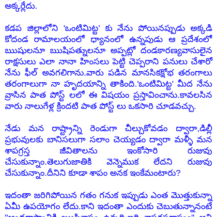
అక్కర్లేదు.
కడప జిల్లాలోని 'ఒంటిమిట్ట' కు నేను పోయినప్పుడు అక్కడి
కోదండ రామాలయంలో ధ్యానంలో ఉన్నపుడు ఆ ప్రదేశంలో
ఋషులనూ ఋషిపత్నులనూ అప్పట్లో దండకారణ్యవాసులైన
రాక్షసులు ఎలా నానా హింసలు పెట్టి చెప్పరాని పనులు చేశారో
నేను ఫీల్ అవగలిగాను.వారు పడిన మానసికక్షోభ తరంగాలు
తరంగాలుగా నా హృదయాన్ని తాకింది.'ఒంటిమిట్ట' మీద నేను
వ్రాసిన పాత పోస్ట్ లలో ఈ విషయం ప్రస్తావించాను.కావలసిన
వారు నాలుగేళ్ల క్రిందటి పాత పోస్ట్ లు ఒకసారి చూడవచ్చు.
నేడు మన రాష్ట్రాన్ని రెండుగా చీల్చుకోవడం ద్వారా,డిల్లీ
ప్రభువులకు బానిసలుగా సలాం చెయ్యడం ద్వారా మళ్ళీ మన
శాపగ్రస్త జీవితాలను ఇంకోసారి రుజువు
చేసుకున్నాం.తెలుగుజాతికి వెన్నెముక లేదని రుజువు
చేసుకున్నాం.దీనిని కూడా శాపం అనక ఇంకేమంటారు?
ఇదంతా జరిగిపోయిన గతం గనుక ఇప్పుడు ఎంత మొత్తుకున్నా
ఏమీ ఉపయోగం లేదు.కాని ఇదంతా ఎందుకు చెబుతున్నానంటే