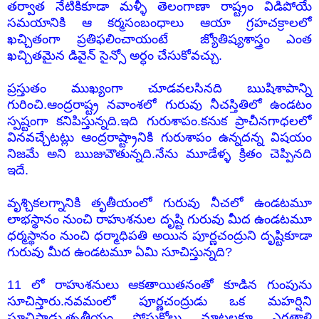
తర్వాత నేటికికూడా మళ్ళీ తెలంగాణా రాష్ట్రం విడిపోయే
సమయానికి ఆ కర్మసంబంధాలు ఆయా గ్రహచక్రాలలో
ఖచ్చితంగా ప్రతిఫలించాయంటే జ్యోతిష్యశాస్త్రం ఎంత
ఖచ్చితమైన డివైన్ సైన్సో అర్ధం చేసుకోవచ్చు.
ప్రస్తుతం ముఖ్యంగా చూడవలసినది ఋషిశాపాన్ని
గురించి.ఆంద్రరాష్ట్ర నవాంశలో గురువు నీచస్తితిలో ఉండటం
స్పష్టంగా కనిపిస్తున్నది.ఇది గురుశాపం.కనుక ప్రాచీనగాధలలో
వినవచ్చేటట్లు ఆంద్రరాష్ట్రానికి గురుశాపం ఉన్నదన్న విషయం
నిజమే అని ఋజువౌతున్నది.నేను మూడేళ్ళ క్రితం చెప్పినది
ఇదే.
వృశ్చికలగ్నానికి తృతీయంలో గురువు నీచలో ఉండటమూ
లాభస్థానం నుంచి రాహుశనుల దృష్టి గురువు మీద ఉండటమూ
ధర్మస్థానం నుంచి ధర్మాధిపతి అయిన పూర్ణచంద్రుని దృష్టికూడా
గురువు మీద ఉండటమూ ఏమి సూచిస్తున్నది?
11 లో రాహుశనులు ఆకతాయితనంతో కూడిన గుంపును
సూచిస్తారు.నవమంలో పూర్ణచంద్రుడు ఒక మహర్షిని
సూచిస్తాడు.తృతీయం పోసుకోలు మాటలకూ ఎగతాళి