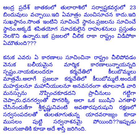
ఆంద్ర ప్రదేశ్ జాతకంలో తులారాశిలో సర్వాష్టకవర్గులో 23
బిందువులు వచ్చాయి.ఇది ఏమాత్రం మంచిసూచన కాదు.ఇది
సుఖస్థానం.సొంత ఇంటిని సూచించే స్థానం.ప్రజలను సూచించే
స్థానం.అక్కడే శపితయోగ సూచకులైన రాహుశనులు ప్రస్తుతం
నెలకొని ఉన్నారు.ఇక ప్రజలలో చీలిక రాకా రాష్ట్రం విడిపోకా
ఏమౌతుంది???
కనుక ఎవరు ఏ కారణాలు సూచించినా రాష్ట్రం చీలిపోవడం
వెనుక బలీయమైన మార్మిక కారణాలున్నాయన్నది
స్పష్టం.నాయకులందరూ కర్మచేతిలో కీలుబొమ్మలు
మాత్రమే.అలాగే ప్రజలూ కర్మచేతిలో కీలుబోమ్మలే.అందుకే
మహర్షులనూ మహానీయులనూ అనవసరంగా తూలనాడి వారి
మనస్సును నొప్పించకూడదని ప్రాచీనులు గట్టిగా
చెప్పారు.ధనగర్వంతో పొగరెక్కి అలా ఒక ఋషిని ఎగతాళి
చేసినందుకేగా శ్రీకృష్ణునివంటి అవతారపురుషుని రక్షణలో
సర్వసంపదలతో తులతూగుతున్న యాదవరాజ్యం కూడా
ముసలం పుట్టి సర్వనాశనమై పోయింది??ఇప్పుడు
తెలుగుజాతికి కూడా అదే శాస్తి జరిగింది.