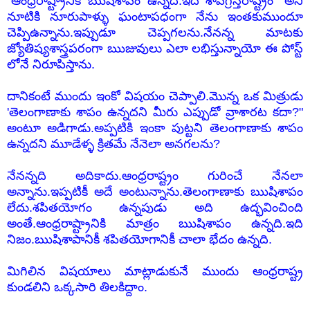
"ఆంధ్రరాష్ట్రానికి ఋషిశాపం ఉన్నది.ఇది శాపగ్రస్తరాష్ట్రం" అని
నూటికి నూరుపాళ్ళు ఘంటాపధంగా నేను ఇంతకుముందూ
చెప్పిఉన్నాను.ఇప్పుడూ చెప్పగలను.నేనన్న మాటకు
జ్యోతిష్యశాస్త్రపరంగా ఋజువులు ఎలా లభిస్తున్నాయో ఈ పోస్ట్
లోనే నిరూపిస్తాను.
దానికంటే ముందు ఇంకో విషయం చెప్పాలి.మొన్న ఒక మిత్రుడు
'తెలంగాణాకు శాపం ఉన్నదని మీరు ఎప్పుడో వ్రాశారట కదా?"
అంటూ అడిగాడు.అప్పటికి ఇంకా పుట్టని తెలంగాణాకు శాపం
ఉన్నదని మూడేళ్ళ క్రితమే నేనెలా అనగలను?
నేనన్నది అదికాదు.ఆంధ్రరాష్ట్రం గురించే నేనలా
అన్నాను.ఇప్పటికీ అదే అంటున్నాను.తెలంగాణాకు ఋషిశాపం
లేదు.శపితయోగం ఉన్నపుడు అది ఉద్భవించింది
అంతే.ఆంధ్రరాష్ట్రానికి మాత్రం ఋషిశాపం ఉన్నది.ఇది
నిజం.ఋషిశాపానికీ శపితయోగానికీ చాలా భేదం ఉన్నది.
మిగిలిన విషయాలు మాట్లాడుకునే ముందు ఆంధ్రరాష్ట్ర
కుండలిని ఒక్కసారి తిలకిద్దాం.