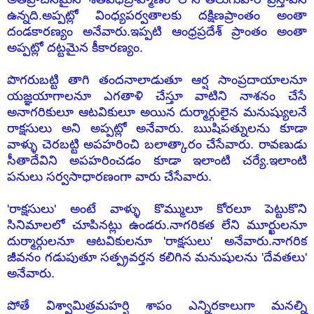
ఉన్నది.అప్పట్లో వింధ్యపర్వతాలకు దక్షిణప్రాంతం అంతా
దండకారణ్యం అనేవారు.ఇప్పటి ఆంధ్రప్రదేశ్ ప్రాంతం అంతా
అప్పట్లో దట్టమైన కీకారణ్యం.
పొగరుబట్టి తాగి తందనాలాడుతూ ఆర్ష సాంప్రదాయాలనూ
యజ్ఞయాగాలనూ ఎగతాళి చేస్తూ వాటిని నాశనం చేసే
అనాగరికులూ ఆటవికులూ అయిన దుర్మార్గులైన మనుష్యులనే
రాక్షసులు అని అప్పట్లో అనేవారు. ఋషిపత్నులను కూడా
వాళ్ళు చెరబట్టి అపహరించి బలాత్కారం చేసేవారు. రావణుడు
సీతాదేవిని అపహరించడం కూడా ఇలాంటి చర్యే.ఇలాంటి
పనులు సర్వసాధారణంగా వారు చేసేవారు.
'రాక్షసులు' అంటే వాళ్ళు కొమ్ములూ కోరలూ పెట్టుకొని
సినిమాలలో చూపినట్లు ఉండరు.నాగరికత లేని మూర్ఖులనూ
దుర్మార్గులనూ ఆటవికులనూ 'రాక్షసులు' అనేవారు.నాగరిక
జీవనం గడుపుతూ సత్ప్రవర్తన కలిగిన మనుషులను 'దేవతలు'
అనేవారు.
పోతే విశ్వామిత్రమహర్షి శాపం ఎన్నిరకాలుగా మనల్ని