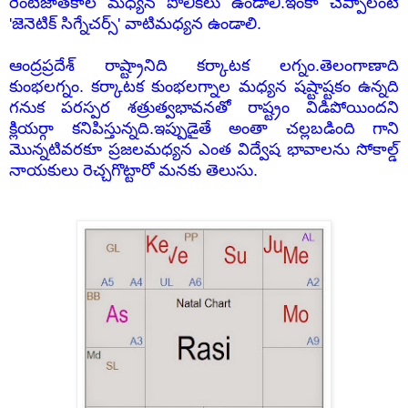
రెంటిజాతకాల మధ్యన పోలికలు ఉండాలి.ఇంకా చెప్పాలంటే
'జెనెటిక్ సిగ్నేచర్స్' వాటిమధ్యన ఉండాలి.
ఆంద్రప్రదేశ్ రాష్ట్రానిది కర్కాటక లగ్నం.తెలంగాణాది
కుంభలగ్నం. కర్కాటక కుంభలగ్నాల మధ్యన షష్టాష్టకం ఉన్నది
గనుక పరస్పర శత్రుత్వభావనతో రాష్ట్రం విడిపోయిందని
క్లియర్గా కనిపిస్తున్నది.ఇప్పుడైతే అంతా చల్లబడింది గాని
మొన్నటివరకూ ప్రజలమధ్యన ఎంత విద్వేష భావాలను సోకాల్డ్
నాయకులు రెచ్చగొట్టారో మనకు తెలుసు.