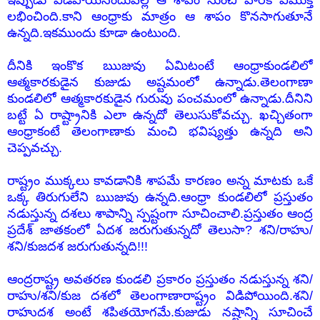
ఇప్పుడు విడిపోయినందువల్ల ఆ శాపం నుంచి వారికి విముక్తి
లభించింది.కాని ఆంధ్రాకు మాత్రం ఆ శాపం కొనసాగుతూనే
ఉన్నది.ఇకముందు కూడా ఉంటుంది.
దీనికి ఇంకొక ఋజువు ఏమిటంటే ఆంధ్రాకుండలిలో
ఆత్మకారకుడైన కుజుడు అష్టమంలో ఉన్నాడు.తెలంగాణా
కుండలిలో ఆత్మకారకుడైన గురువు పంచమంలో ఉన్నాడు.దీనిని
బట్టే ఏ రాష్ట్రానికి ఎలా ఉన్నదో తెలుసుకోవచ్చు. ఖచ్చితంగా
ఆంధ్రాకంటే తెలంగాణాకు మంచి భవిష్యత్తు ఉన్నది అని
చెప్పవచ్చు.
రాష్ట్రం ముక్కలు కావడానికి శాపమే కారణం అన్న మాటకు ఒకే
ఒక్క తిరుగులేని ఋజువు ఉన్నది.ఆంధ్రా కుండలిలో ప్రస్తుతం
నడుస్తున్న దశలు శాపాన్ని స్పష్టంగా సూచించాలి.ప్రస్తుతం ఆంద్ర
ప్రదేశ్ జాతకంలో ఏదశ జరుగుతున్నదో తెలుసా? శని/రాహు/
శని/కుజదశ జరుగుతున్నది!!!
ఆంద్రరాష్ట్ర అవతరణ కుండలి ప్రకారం ప్రస్తుతం నడుస్తున్న శని/
రాహు/శని/కుజ దశలో తెలంగాణారాష్ట్రం విడిపోయింది.శని/
రాహుదశ అంటే శపితయోగమే.కుజుడు నష్టాన్ని సూచించే