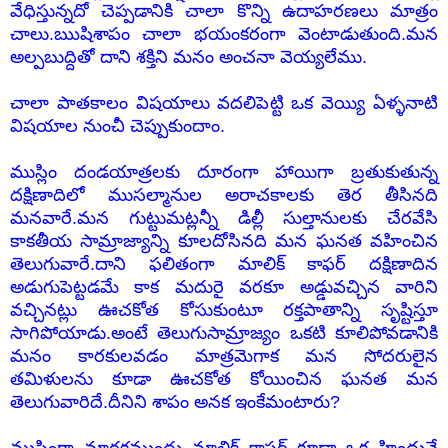
వేధిస్తున్నదో చెప్పడానికి చాలా కొన్ని ఉదాహరణలు మాత్రం
చాలు.ఋషిశాపం చాలా భయంకరంగా వెంటాడుతుంది.మన
అల్పబుద్దితో దాని శక్తిని మనం అంచనా వెయ్యలేము.
చాలా పాతకాలం విషయాలు వదలిపెట్టి ఒక వెయ్యి ఏళ్ళనాటి
విషయాల నుంచీ చెప్పుకుందాం.
ముస్లిం దండయాత్రలకు దూరంగా హాయిగా బ్రతుకుతున్న
దక్షిణాదిలో ముసల్మానుల అరాచకాలకు తెర తీసినది
మనవారే.మన గుట్టుమట్లన్నీ డిల్లీ సుల్తానులకు చేరవేసి
కాకతీయ సామ్రాజ్యాన్ని కూలదోసినది మన ఘనత వహించిన
తెలుగువారే.దాని ఫలితంగా మాలిక్ కాఫర్ దక్షిణాదిన
అడుగుపెట్టడమే కాక మదురై వరకూ అడ్డువచ్చిన వారిని
వచ్చినట్లు ఊచకోత కోసుకుంటూ రక్తపాతాన్ని సృష్టిస్తూ
సాగిపోయాడు.అంటే తెలుగుసామ్రాజ్యం ఒకటి కూలిపోవడానికి
మనం కారకులవడం మాత్రమెగాక మన సోదరులైన
తమిళులను కూడా ఊచకోత కోయించిన ఘనత మన
తెలుగువారిదే.దీనిని శాపం అనక ఇంకేమంటారు?