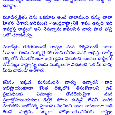
చూద్దాం.
మూడేళ్ళక్రితం నేను ఒకమాట అంటే చాలామంది నన్ను చాలా
హేళన చేశారు.అదేమంటే -"ఆంధ్రరాష్ట్రానికి శాపం ఉన్నది ఇది
శాపగ్రస్త రాష్ట్రం" అని నేనన్నాను.కావలసిన వారు పాత పోస్ట్
లలో చూడవచ్చు.
మూడేళ్లు తిరగకుండానే రాష్ట్రం మన కళ్ళముందే చాలా
హీనంగా రెండు ముక్కలై పోయింది.కనీసం ఎవరి అభిప్రాయాన్నీ
లెక్కలోకి తీసుకోకుండా బర్రెగొడ్లను విభజించి బందెల దొడ్డిలోకి
తోసినట్లు రాష్ట్రాన్ని రెండు ముక్కలుగా విభజించి 'ఇక మీ చావు
మీరు చావండి' అనేశారు.
కనీసం ఇక్కడ మనుషులనే వాళ్ళు ఉన్నారనీ వారి
అభిప్రాయంకూడా కొంత లెక్కలోకి తీసుకోవాలనీ డిల్లీ
ప్రభువులకు ఏమాత్రం తోచలేదు.పైగా మన
ప్రజాద్రోహనాయకులు డిల్లీకి పోయి ఉన్నవీ లేనివీ వారికి
నూరిపోసి ఇంకోపక్క ప్రజలను వంచించి నానా నాటకాలూ ఆడి
శకుని పాత్రను చక్కగా పోషించారు.చివరకు రాష్ట్రం