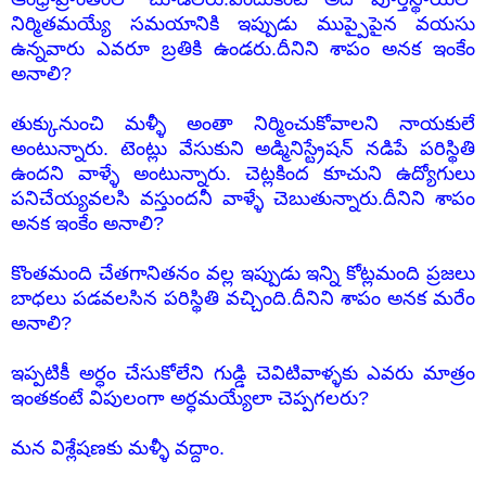
నిర్మితమయ్యే సమయానికి ఇప్పుడు ముప్పైపైన వయసు
ఉన్నవారు ఎవరూ బ్రతికి ఉండరు.దీనిని శాపం అనక ఇంకేం
అనాలి?
తుక్కునుంచి మళ్ళీ అంతా నిర్మించుకోవాలని నాయకులే
అంటున్నారు. టెంట్లు వేసుకుని అడ్మినిస్ట్రేషన్ నడిపే పరిస్థితి
ఉందని వాళ్ళే అంటున్నారు. చెట్లకింద కూచుని ఉద్యోగులు
పనిచేయ్యవలసి వస్తుందనీ వాళ్ళే చెబుతున్నారు.దీనిని శాపం
అనక ఇంకేం అనాలి?
కొంతమంది చేతగానితనం వల్ల ఇప్పుడు ఇన్ని కోట్లమంది ప్రజలు
బాధలు పడవలసిన పరిస్థితి వచ్చింది.దీనిని శాపం అనక మరేం
అనాలి?
ఇప్పటికీ అర్ధం చేసుకోలేని గుడ్డి చెవిటివాళ్ళకు ఎవరు మాత్రం
ఇంతకంటే విపులంగా అర్ధమయ్యేలా చెప్పగలరు?
మన విశ్లేషణకు మళ్ళీ వద్దాం.