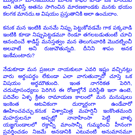
ముస్లింగా మారకముందు మాలిక్ కాఫర్ కూడా ఒక హిందువే
అని తెలిస్తే అతను సాగించిన మారణకాండకు మనకు భయం
కలగక మానదు.ఆ విషయం ప్రస్తుతానికి అలా ఉంచుదాం.
కనుక మన ఇంటికి మనమే నిప్పు పెట్టుకోవడమే గాక పక్కవాడి
ఇంటికి కూడా నిప్పుపెట్టడమూ రెండూ తగలబడుతుంటే చూచి
ఆనందించే శాడిస్ట్ మనస్తత్వం మన తెలుగువారికి మొదట్నించీ
అలవాటే అని రుజువౌతున్నది. దీనిని శాపం అనక
ఇంకేమంటారు?
నేడుకూడా మన ప్రజలూ నాయకులూ ఎవరి ఇష్టం వచ్చినట్లు
వారు అర్ధంపర్ధం లేకుండా ఎలా వాగుతున్నారో చూస్తె ఒక
విషయం అర్ధమౌతుంది. ఇంత నాగరికత పెరిగి,
చదువూసంధ్యలు పెరిగిన ఈ రోజుల్లోనే పరిస్థితి ఇలా ఉంటె,
పదివేల ఏళ్ళ క్రితం రామాయణ కాలంలో మన మనుషులు
ఇంకెంత ఆటవికంగా దుర్మార్గంగా ఉండేవారో
ఊహించవచ్చు.కనుక విశ్వామిత్ర మహర్షినీ ఇంకొంతమంది
మహర్షులనూ అప్పట్లో నానాహింసా పెట్టి వాళ్ళ
యజ్ఞగుండాలలో రక్తాన్నీ మాంసాన్నీ గుమ్మరించి హీనంగా
ప్రవర్తించడం నిజమే అనడానికి ఎటువంటి అనుమానమూ