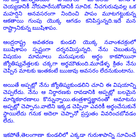
చెయ్యడానికీ నోరుపారేసుకోడానికీ సూచిక. నీచగురువువల్ల ఒక
మహర్షిని అనవసరంగా నిందించి పాపం మూటగట్టుకున్న
ఆకతాయి గుంపు యొక్క ఆగడం కనిపిస్తున్నది.ఇదే మన
రాష్ట్రానికున్న ఋషిశాపం.
ఆంద్రరాష్ట్ర అవతరణ కుండలి యొక్క నవాంశచక్రంలో
ఋషిశాపం స్పష్టంగా దర్శనమిస్తున్నది. నేను చెబుతున్న
విషయం మామూలు మనుషులకు అర్ధం కాకపోయినా
జ్యోతిష్యవేత్తలకు చక్కగా అర్ధమౌతుంది.మూడేళ్ళ క్రితం నేను
చెప్పిన మాటకు ఇంతకంటే ఋజువు అవసరం లేదనుకుంటాను.
అయితే అప్పట్లో నేను జ్యోతిష్యకుండలిని చూచి ఈ విషయాన్ని
చెప్పలేదు. నేను ఆ నిర్ధారణకు రావడానికి అప్పట్లో బలమైన
మార్మికకారణాలు కొన్నున్నాయి.తంత్రశాస్త్రజ్ఞానంతో ఆమాటను
అప్పట్లో చెప్పాను.వాటిని ఇక్కడ చెప్పినా ఎవరికీ అర్ధంచేసుకునే
స్థాయిలేదు గనుక అదెలా చెప్పానో ప్రస్తుతం వివరించబోవడం
లేదు.
ఇకపోతే,తెలంగాణా కుండలిలో ఎక్కడా గురుశాపాన్ని సూచించే