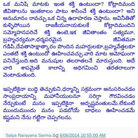
ఒక మనిషి మాటకు ఇంత శక్తి ఉంటుందా? కోట్లాదిమంది
జీవితాలను ఇంతకాలం పాటు శాసించే శక్తి ఉంటుందా? అని
అనుమానం రావచ్చు.ఒక చిన్న ఉదాహరణ చెప్తాను. అవినీతితో
కుళ్ళిపోయిన రాజకీయనాయకులకే కోట్లాదిమందిని
సమ్మోహనపరిచే శక్తి ఉంటె,ఇక జీవితాంతం సత్యమూ,
బ్రహ్మచర్యమూ,ధర్మపరమైన జీవితమూ
గడిపి,దేవతాసాక్షాత్కారం పొందిన మహర్షులకూ,బ్రహ్మవేత్తలకూ
ఎంతటి శక్తి ఉంటుందో ఊహించవచ్చు.వారి మాట అమోఘంగా
పనిచేస్తుంది.అది మనుషుల తలరాతలనే మారుస్తుంది. అదే
వారి శాపమైతే కాలాన్ని అధిగమించి తరతరాలుగా
వెంటాడుతుంది.
ఇప్పటికైనా బుద్ధి తెచ్చుకుని,ధర్మాన్ని సక్రమంగా అనుసరించడం
సాంప్రదాయాన్ని మహానీయులనూ సరిగ్గా గౌరవించడం
నేర్చుకుంటే మనం ఇప్పటికైనా అదృష్టవంతులమే.లేకుంటే
ముందుముందు మనం పడబోయే బాధలు ఊహించడమే
కష్టమని నేను గట్టిగా చెప్పగలను.
Satya Narayana Sarma
వద్ద
6/06/2014 10:55:00 AM