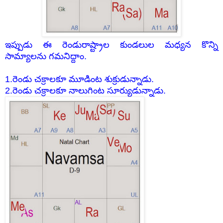
ఇప్పుడు ఈ రెండురాష్ట్రాల కుండలుల మధ్యన కొన్ని
సామ్యాలను గమనిద్దాం.
1.రెండు చక్రాలకూ మూడింట శుక్రుడున్నాడు.
2.రెండు చక్రాలకూ నాలుగింట సూర్యుడున్నాడు.