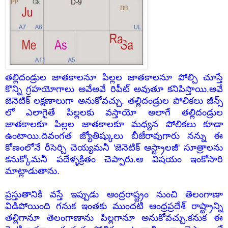
తల్లిదండ్రుల జాతకాలనూ పిల్లల జాతకాలనూ పోల్చి చూస్తే
కొన్ని గ్రహయోగాలు అవేఅవే రిపీట్ అవుతూ కనిపిస్తాయి.అవే
జెనెటిక్ లక్షణాలుగా అనుకోవచ్చు. తల్లిదండ్రుల పోలికలు జీన్స్
లో ఎలాగైతే పిల్లలకు వస్తాయో అలాగే తల్లిదండ్రుల
జాతకాలకూ పిల్లల జాతకాలకూ మధ్యన పోలికలు కూడా
ఉంటాయి.దివంగత జ్యోతిష్కులు బీజేరావుగారు నన్ను ఈ
కోణంలోనే రీసెర్చి చెయ్యమనీ 'జెనెటిక్ ఆస్ట్రాలజీ' సూత్రాలను
కనుక్కోమనీ పదేళ్ళక్రితం చెప్పారు.ఆ విషయం ఇంకోసారి
మాట్లాడుతాను.
ప్రస్తుతానికి వస్తే ఇప్పుడు ఆంద్రరాష్ట్రం నుంచి తెలంగాణా
విడిపోయింది గనుక ఇంతకు ముందటి ఆంధ్రప్రదేశ్ రాష్ట్రాన్ని
తల్లిగానూ తెలంగాణాను పిల్లగానూ అనుకోవచ్చు.కనుక ఈ