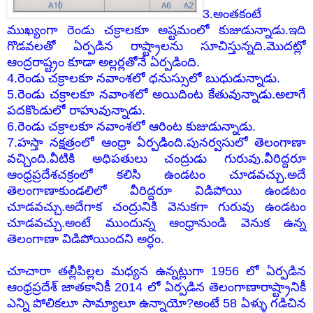
3.అంతకంటే
ముఖ్యంగా రెండు చక్రాలకూ అష్టమంలో కుజుడున్నాడు.ఇది
గొడవలతో ఏర్పడిన రాష్ట్రాలను సూచిస్తున్నది.మొదట్లో
ఆంద్రరాష్ట్రం కూడా అల్లర్లతోనే ఏర్పడింది.
4.రెండు చక్రాలకూ నవాంశలో ధనుస్సులో బుధుడున్నాడు.
5.రెండు చక్రాలకూ నవాంశలో అయిదింట కేతువున్నాడు.అలాగే
పదకొండులో రాహువున్నాడు.
6.రెండు చక్రాలకూ నవాంశలో ఆరింట కుజుడున్నాడు.
7.హస్తా నక్షత్రంలో ఆంధ్రా ఏర్పడింది.పునర్వసులో తెలంగాణా
వచ్చింది.వీటికి అధిపతులు చంద్రుడు గురువు.వీరిద్దరూ
ఆంధ్రప్రదేశచక్రంలో కలిసి ఉండటం చూడవచ్చు.అదే
తెలంగాణాకుండలిలో వీరిద్దరూ విడిపోయి ఉండటం
చూడవచ్చు.అదేగాక చంద్రునికి వెనుకగా గురువు ఉండటం
చూడవచ్చు.అంటే ముందున్న ఆంధ్రానుండి వెనుక ఉన్న
తెలంగాణా విడిపోయిందని అర్ధం.
చూచారా తల్లీపిల్లల మధ్యన ఉన్నట్లుగా 1956 లో ఏర్పడిన
ఆంధ్రప్రదేశ్ జాతకానికీ 2014 లో ఏర్పడిన తెలంగాణారాష్ట్రానికీ
ఎన్ని పోలికలూ సామ్యాలూ ఉన్నాయో?అంటే 58 ఏళ్ళు గడిచిన