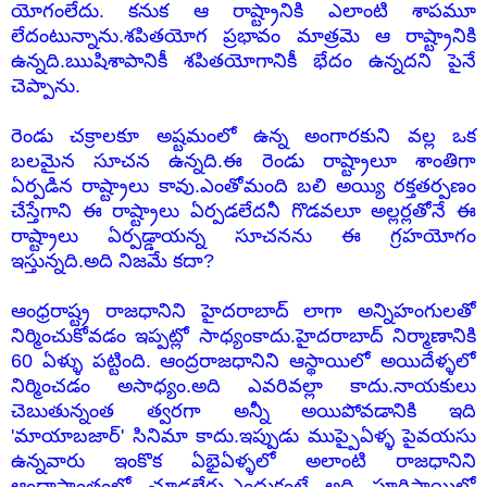
యోగంలేదు. కనుక ఆ రాష్ట్రానికి ఎలాంటి శాపమూ
లేదంటున్నాను.శపితయోగ ప్రభావం మాత్రమె ఆ రాష్ట్రానికి
ఉన్నది.ఋషిశాపానికీ శపితయోగానికీ భేదం ఉన్నదని పైనే
చెప్పాను.
రెండు చక్రాలకూ అష్టమంలో ఉన్న అంగారకుని వల్ల ఒక
బలమైన సూచన ఉన్నది.ఈ రెండు రాష్ట్రాలూ శాంతిగా
ఏర్పడిన రాష్ట్రాలు కావు.ఎంతోమంది బలి అయ్యి రక్తతర్పణం
చేస్తేగాని ఈ రాష్ట్రాలు ఏర్పడలేదనీ గొడవలూ అల్లర్లతోనే ఈ
రాష్ట్రాలు ఏర్పడ్డాయన్న సూచనను ఈ గ్రహయోగం
ఇస్తున్నది.అది నిజమే కదా?
ఆంధ్రరాష్ట్ర రాజధానిని హైదరాబాద్ లాగా అన్నిహంగులతో
నిర్మించుకోవడం ఇప్పట్లో సాధ్యంకాదు.హైదరాబాద్ నిర్మాణానికి
60 ఏళ్ళు పట్టింది. ఆంద్రరాజధానిని ఆస్థాయిలో అయిదేళ్ళలో
నిర్మించడం అసాధ్యం.అది ఎవరివల్లా కాదు.నాయకులు
చెబుతున్నంత త్వరగా అన్నీ అయిపోవడానికి ఇది
'మాయాబజార్' సినిమా కాదు.ఇప్పుడు ముప్పైఏళ్ళ పైవయసు
ఉన్నవారు ఇంకొక ఏభైఏళ్ళలో అలాంటి రాజధానిని
ఆంధ్రాప్రాంతంలో చూడలేరు.ఎందుకంటే అది పూర్తిస్థాయిలో