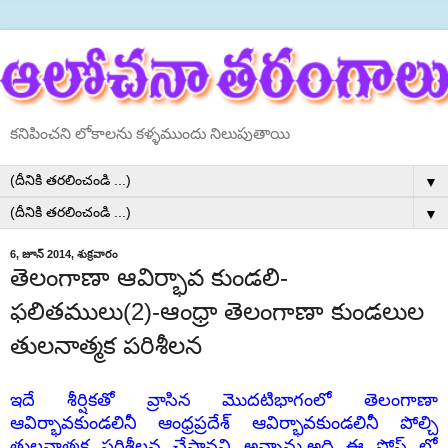
కనిపించని లోకాలను కళ్ళముందు నిలుపుతాయి
▼
▼
6, జూన్ 2014, శుక్రవారం
తెలంగాణా ఆవిర్భావ కుండలి-
ఫలితములు(2)-ఆంధ్రా తెలంగాణా కుండలుల
తులనాత్మక పరిశీలన
ఇదే శీర్షికతో వ్రాసిన మొదటిభాగంలో తెలంగాణా
ఆవిర్భావకుండలినీ ఆంధ్రప్రదేశ్ ఆవిర్భావకుండలినీ పోల్చి
తులనాత్మక పరిశీలన చేస్తానని అన్నాను.అది ఈ పోస్ట్ లో