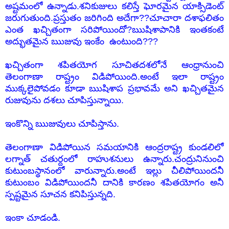
అష్టమంలో ఉన్నాడు.శనికుజులు కలిస్తే ఘోరమైన యాక్సిడెంట్
జరుగుతుంది.ప్రస్తుతం జరిగింది అదేగా??చూచారా దశాఫలితం
ఎంత ఖచ్చితంగా సరిపోయిందో?ఋషిశాపానికి ఇంతకంటే
అద్భుతమైన ఋజువు ఇంకేం ఉంటుంది???
ఖచ్చితంగా శపితయోగ సూచితదశలోనే ఆంధ్రానుంచి
తెలంగాణా రాష్ట్రం విడిపోయింది.అంటే ఇలా రాష్ట్రం
ముక్కలైపోవడం కూడా ఋషిశాప ప్రభావమే అని ఖచ్చితమైన
రుజువును దశలు చూపిస్తున్నాయి.
ఇంకొన్ని ఋజువులు చూపిస్తాను.
తెలంగాణా విడిపోయిన సమయానికి ఆంద్రరాష్ట్ర కుండలిలో
లగ్నాత్ చతుర్దంలో రాహుశనులు ఉన్నారు.చంద్రునినుంచి
కుటుంబస్థానంలో వారున్నారు.అంటే ఇల్లు చీలిపోయిందనీ
కుటుంబం విడిపోయిందనీ దానికి కారణం శపితయోగం అనీ
స్పష్టమైన సూచన కనిపిస్తున్నది.
ఇంకా చూడండి.