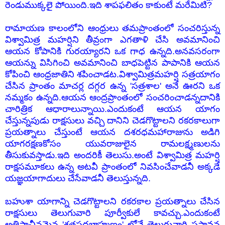
రెండుముక్కలై పోయింది.ఇది శాపఫలితం కాకుంటే మరేమిటి?
రామాయణ కాలంలోని ఆంధ్రులు తమప్రాంతంలో సంచరిస్తున్న
విశ్వామిత్ర మహర్షిని తీవ్రంగా ఎగతాళి చేసి అవమానించి
ఆయన కోపానికి గురయ్యారని ఒక గాధ ఉన్నది.అనవసరంగా
ఆయన్ను విసిగించి అవమానించి బాధపెట్టిన పాపానికి ఆయన
కోపించి ఆంధ్రజాతిని శపించాడట.విశ్వామిత్రమహర్షి సత్రయాగం
చేసిన ప్రాంతం మాచర్ల దగ్గర ఉన్న 'సత్రశాల' అనే ఊరని ఒక
నమ్మకం ఉన్నది.ఆయన ఆంద్రప్రాంతంలో సంచరించాడన్నదానికి
చారిత్రిక ఆధారాలున్నాయి.ఎందుకంటే ఆయన యాగం
చేస్తున్నపుడు రాక్షసులు వచ్చి దానిని చెడగొట్టాలని రకరకాలుగా
ప్రయత్నాలు చేస్తుంటే ఆయన దశరధమహారాజును అడిగి
యాగరక్షణకోసం యువరాజులైన రామలక్ష్మణులను
తీసుకువస్తాడు.ఇది అందరికీ తెలుసు.అంటే విశ్వామిత్ర మహర్షి
రాక్షసమూకలు ఉన్న అటవీ ప్రాంతంలో నివసించేవాడనీ అక్కడే
యజ్ఞయాగాదులు చేసేవాడనీ తెలుస్తున్నది.
బహుశా యాగాన్ని చెడగొట్టాలని రకరకాల ప్రయత్నాలు చేసిన
రాక్షసులు తెలుగువారి పూర్వీకులే కావచ్చు.ఎందుకంటే
అతిప్రాచీనమైన 'శతపధబ్రాహ్మణం' లోనే తెలుగువారి ప్రస్తావన