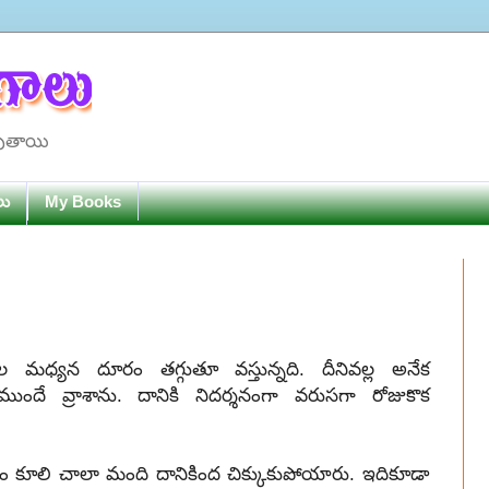
పుతాయి
లు
My Books
ధ్యన దూరం తగ్గుతూ వస్తున్నది. దీనివల్ల అనేక
దే వ్రాశాను. దానికి నిదర్శనంగా వరుసగా రోజుకొక
భవనం కూలి చాలా మంది దానికింద చిక్కుకుపోయారు. ఇదికూడా