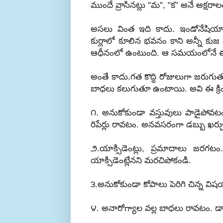
ముందే వ్రాసినట్లు "మ", "క" అనే అక్ష
అసలు వింత ఇది కాదు. ఇండోనేషియా 
కుర్లాలో కూలిన భవనం కాని అన్నీ కుజ
ఆధీనంలో ఉంటుంది. ఆ సమయంలోనే ఈ
అంతే కాదు.గత
కొద్ది
రోజులుగా జరుగుతు
బాధలు కలుగుతూ ఉంటాయి. అవి ఈ క్రిం
౧. అనుకోకుండా వస్తువులు పాడైపోవటం, 
రిపేర్లు రావటం. అనవసరంగా డబ్బు ఖర
౨.యాక్సిడెంట్లు, ప్రమాదాలు జరగట
యాక్సిడెంట్లేనని మరచిపోకండి.
౩.అనుకోకుండా కోపాలు పెరిగి చిన్న
౪. అనారోగ్యాల వల్ల బాధలు రావటం. డాక్టర