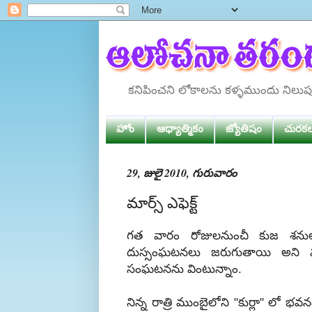
కనిపించని లోకాలను కళ్ళముందు నిలు
హోం
ఆధ్యాత్మికం
జ్యోతిషం
చురక
29, జులై 2010, గురువారం
మార్స్ ఎఫెక్ట్
గత వారం రోజులనుంచీ కుజ శనుల మ
దుస్సంఘటనలు జరుగుతాయి అని ముం
సంఘటనను వింటున్నాం.
నిన్న రాత్రి ముంబైలోని "కుర్లా" లో 