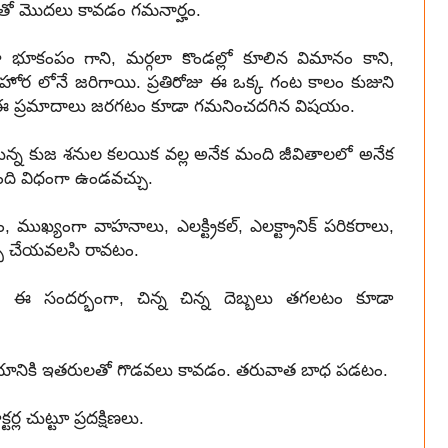
రాలతో మొదలు కావడం గమనార్హం.
భూకంపం గాని, మర్గలా కొండల్లో కూలిన విమానం కాని,
 హోర లోనే జరిగాయి. ప్రతిరోజు ఈ ఒక్క గంట కాలం కుజుని
 ప్రమాదాలు జరగటం కూడా గమనించదగిన విషయం.
న్న కుజ శనుల కలయిక వల్ల అనేక మంది జీవితాలలో అనేక
ది విధంగా ఉండవచ్చు.
ముఖ్యంగా వాహనాలు, ఎలక్ట్రికల్, ఎలక్ట్రానిక్ పరికరాలు,
్చు చేయవలసి రావటం.
ం. ఈ సందర్భంగా, చిన్న చిన్న దెబ్బలు తగలటం కూడా
 విషయానికి ఇతరులతో గొడవలు కావడం. తరువాత బాధ పడటం.
్ల చుట్టూ ప్రదక్షిణలు.