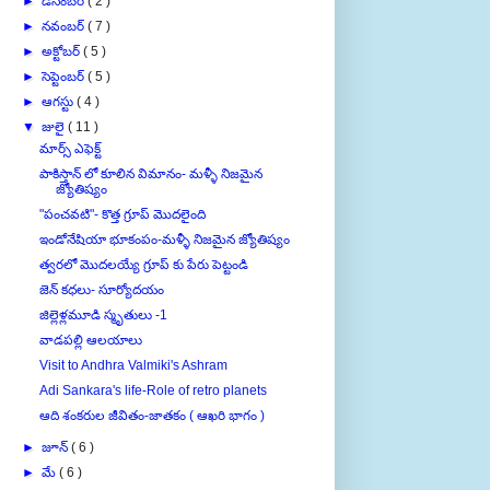
►
నవంబర్
( 7 )
►
అక్టోబర్
( 5 )
►
సెప్టెంబర్
( 5 )
►
ఆగస్టు
( 4 )
▼
జులై
( 11 )
మార్స్ ఎఫెక్ట్
పాకిస్తాన్ లో కూలిన విమానం- మళ్ళీ నిజమైన
జ్యోతిష్యం
"పంచవటి"- కొత్త గ్రూప్ మొదలైంది
ఇండోనేషియా భూకంపం-మళ్ళీ నిజమైన జ్యోతిష్యం
త్వరలో మొదలయ్యే గ్రూప్ కు పేరు పెట్టండి
జెన్ కధలు- సూర్యోదయం
జిల్లెళ్లమూడి స్మృతులు -1
వాడపల్లి ఆలయాలు
Visit to Andhra Valmiki's Ashram
Adi Sankara's life-Role of retro planets
ఆది శంకరుల జీవితం-జాతకం ( ఆఖరి భాగం )
►
జూన్
( 6 )
►
మే
( 6 )
►
ఏప్రిల్
( 6 )