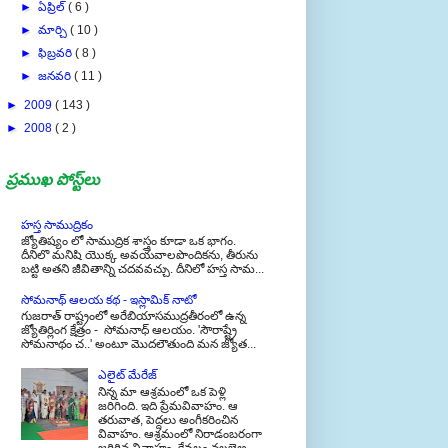
►
మార్చి
( 10 )
►
ఫిబ్రవరి
( 8 )
►
జనవరి
( 11 )
►
2009
( 143 )
►
2008
( 2 )
ప్రముఖ పోస్ట్‌లు
హస్త సాముద్రికం
జ్యోతిష్యం లో సాముద్రిక శాస్త్రం కూడా ఒక భాగం.
దీనిలొ మనిషి యొక్క అవయవాలపొందికను, తీరును
బట్టి అతని జీవితాన్ని చదవవచ్చు. దీనిలో హస్త సామ...
సోమనాథ్ ఆలయ కథ - ఇస్లామిక్ నాటో
గుజరాత్ రాష్ట్రంలో అరేబియాసముద్రతీరంలో ఉన్న
జ్యోతిర్లింగ క్షేత్రం - సోమనాధ్ ఆలయం. 'సౌరాష్ట్రే
సోమనాథం చ..' అంటూ మొదలౌతుంది మన జ్యోత...
ఎలైట్ మేరేజ్
నిన్న మా ఆశ్రమంలో ఒక పెళ్లి
జరిగింది. ఇది ప్రేమవివాహం. ఆ
తరువాత, పెద్దలు అంగీకరించిన
వివాహం. ఆశ్రమంలో నిరాడంబరంగా
జరిగిన వివాహం. కేవలం నలభైఅ...