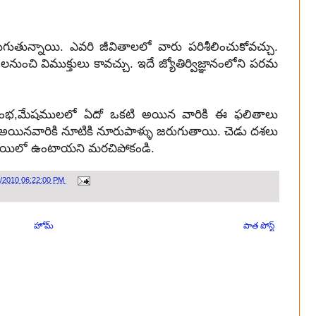
ుతున్నాయి. ఎవరి జీవితాలలో వారు పరిశీలించుకోవచ్చు.
నుంచి విముక్తులు కావచ్చు. ఇదే జ్యోతిర్విజ్ఞానంలోని పరమ
 కుంభ,మేషములలో ఏదో ఒకటి అయిన వారికి ఈ ఫలితాలు
అయినవారికి నూటికి నూరుపాళ్ళు జరుగుతాయి. చెడు దశలు
స్థాయిలో ఉంటాయని మరచిపోకండి.
9/2010 06:22:00 PM
హోమ్
పాత పోస్ట్