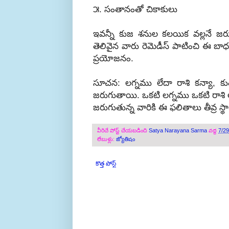
౫. సంతానంతో చికాకులు
ఇవన్నీ కుజ శనుల కలయిక వల్లనే జరుగ
తెలివైన వారు రెమెడీస్ పాటించి ఈ బాధల
ప్రయోజనం.
సూచన: లగ్నము లేదా రాశి కన్యా,
జరుగుతాయి. ఒకటి లగ్నము ఒకటి రాశి 
జరుగుతున్న వారికి ఈ ఫలితాలు తీవ్ర 
వీరిచే పోస్ట్ చేయబడింది
Satya Narayana Sarma
వద్ద
7/2
లేబుళ్లు:
జ్యోతిషం
కొత్త పోస్ట్