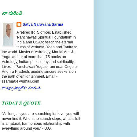
నా గురించి
Satya Narayana Sarma
A retired IRTS officer. Established
'Panchawati Spiritual Foundation' in
India and USA to teach the eternal
truths of Vedanta, Yoga and Tantra to
the world. Master of Astrology, Martial Arts &
Yoga, author of more than 75 books on
Astrology, Indian philosophy and spirituality.
Lives in Panchawati Yogashram near Ongole
Andhra Pradesh, guiding sincere seekers on
the path of enlightenment. Email -
ssarma04@gmail.com
నా పూర్తి ప్రొఫైల్‌ను చూడండి
TODAY'S QUOTE
“As long as you are searching for love, you will
never find it. When the search stops, what is left
is a natural, harmonious relationship with
everything around you." - U.G.