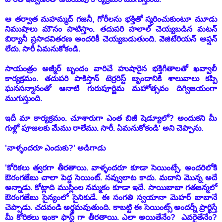
ఆ తర్వాత మహమ్మద్ గజనీ, గోరీలను భక్తితో స్మరించుకుంటూ మూడు
నిముషాలు మౌనం పాటిస్తాం. తదుపరి
హలాల్ చెయ్యబడిన మటన్
బిర్యానీ ప్రసాదవితరణ అందరికీ చెయ్యబడుతుంది. వెజిటేరియన్ ఆప్షన్
లేదు. సారీ ఏమనుకోకండి.
సాయంత్రం అజ్మీర్ బృందం వారిచే హుషారైన భక్తిగీతాలతో ఖవ్వాలీ
కార్యక్రమం. తదుపరి పాకిస్తాన్ టెర్రరిస్ట్ బృందానికి శాలువాలు కప్పి
ఘనసన్మానంతో ఆనాటి గురుపూర్ణిమ మహోత్సవం దిగ్విజయంగా
ముగుస్తుంది.
ఇదీ మా కార్యక్రమం. చూశారుగా ఎంత బిజీ షెడ్యూలో? అందుకని మీ
గుళ్లో పూజలకు మేము రాలేము. సారీ. ఏమనుకోకండి' అని చెప్పాను.
'వాళ్ళందరూ ఎందుకు?' అడిగాడు
'కోరికలు త్వరగా తీరతాయి. వాళ్ళందరూ కూడా సెయింట్సే. అందరిలోకి
ఔరంగజేబు చాలా పెద్ద సెయింట్. నవ్వులాట కాదు. మదాని మొన్న అదే
అన్నాడు. కోట్లాది ముస్లింల నమ్మకం కూడా ఇదే. సాయిబాబా గతజన్మలో
ఔరంగజేబు సైన్యంలో సైనికుడే. ఈ సంగతి స్వయానా మెహర్ బాబానే
చెప్పాడు. చదవండి అర్థమవుతుంది. కాబట్టి ఈ సెయింట్స్ అందర్నీ ప్రార్థిస్తే
మీ కోరికలు ఇంకా ఫాస్ట్ గా తీరతాయి. ఎలా అయితేనేం? ఎవరైతేనేం?