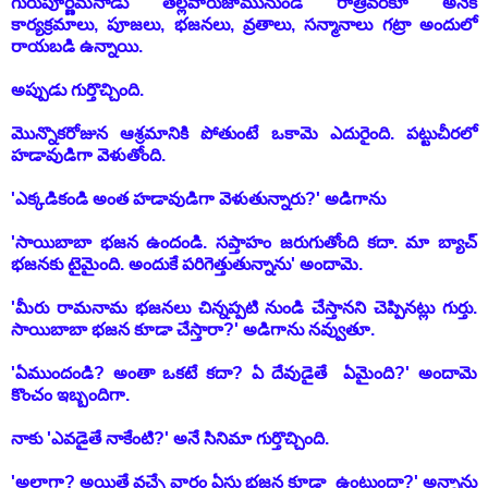
గురుపూర్ణిమనాడు తెల్లవారుజామునుండి రాత్రివరకూ అనేక
కార్యక్రమాలు, పూజలు, భజనలు, వ్రతాలు, సన్మానాలు గట్రా అందులో
రాయబడి ఉన్నాయి.
అప్పుడు గుర్తొచ్చింది.
మొన్నొకరోజున ఆశ్రమానికి పోతుంటే ఒకామె ఎదురైంది. పట్టుచీరలో
హడావుడిగా వెళుతోంది.
'ఎక్కడికండి అంత హడావుడిగా వెళుతున్నారు?' అడిగాను
'సాయిబాబా భజన ఉందండి. సప్తాహం జరుగుతోంది కదా. మా బ్యాచ్
భజనకు టైమైంది. అందుకే పరిగెత్తుతున్నాను' అందామె.
'మీరు రామనామ భజనలు చిన్నప్పటి నుండి చేస్తానని చెప్పినట్లు గుర్తు.
సాయిబాబా భజన కూడా చేస్తారా?' అడిగాను నవ్వుతూ.
'ఏముందండి? అంతా ఒకటే కదా? ఏ దేవుడైతే ఏమైంది?' అందామె
కొంచం ఇబ్బందిగా.
నాకు 'ఎవడైతే నాకేంటి?' అనే సినిమా గుర్తొచ్చింది.
'అలాగా? అయితే వచ్చే వారం ఏసు భజన కూడా ఉంటుందా?' అన్నాను