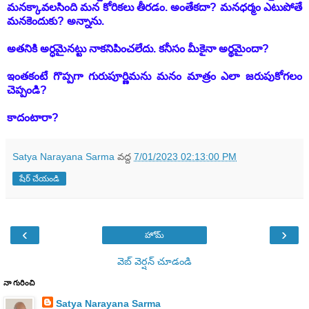
మనక్కావలసింది మన కోరికలు తీరడం. అంతేకదా? మనధర్మం ఎటుపోతే
మనకెందుకు? అన్నాను.
అతనికి అర్ధమైనట్టు నాకనిపించలేదు. కనీసం మీకైనా అర్థమైందా?
ఇంతకంటే గొప్పగా
గురుపూర్ణిమను
మనం మాత్రం ఎలా జరుపుకోగలం
చెప్పండి?
కాదంటారా?
Satya Narayana Sarma
వద్ద
7/01/2023 02:13:00 PM
షేర్ చేయండి
‹
›
హోమ్
వెబ్ వెర్షన్‌ చూడండి
నా గురించి
Satya Narayana Sarma