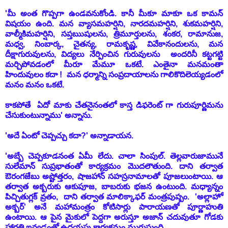
'మీ అంత గొప్పగా ఉండవనుకోండి. కానీ మీకూ మాకూ ఒక కామన్
విషయం ఉంది. మన వ్యాసమహర్షిని, నారదమహర్షిని, శుకమహర్షిని,
వాల్మీకిమహర్షిని, సప్తఋషులను, త్రిమూర్తులను, శంకర, రామానుజ,
మధ్వ, నింబార్క, చైతన్య, రామకృష్ణ, వివేకానందులను, మన
దీక్షాగురువులను, విద్యలు నేర్పించిన గురువులను అందరినీ కట్టగట్టి
మర్చిపోవడంలో మీరూ మేమూ ఒకటే. ఎంతైనా మనమంతా
హిందువులం కదా ! మన ధర్మాన్ని సంప్రదాయాలను గాలికొదిలెయ్యడంలో
మనం మనం ఒకటే.
కాకపోతే ఏదో మాకు చేతనైనంతలో కాస్త డిఫరెంట్ గా గురుపూర్ణిమను
చేసుకుంటున్నాము' అన్నాను.
'అదే ఏంటో చెప్పచ్చు కదా?' అన్నాడాయన.
'అబ్బే చెప్పకూడనంత ఏమీ లేదు. చాలా సింపుల్.
తెల్లవారుజామునే
సులేమాన్ సుప్రభాతంతో కార్యక్రమం మొదలౌతుంది. దాని తర్వాత
ఔరంగజేబు అష్టోత్తరం, షాజహాన్ సహస్రనామాలతో పూజలుంటాయి. ఆ
తర్వాత అక్బరుకు ఆకుపూజ, బాబరుకు భజన ఉంటుంది. మధ్యాన్నం
పిచ్చితుగ్లక్ వ్రతం, దాని తర్వాత మాలిక్కాఫర్ మంత్రపుష్పం. 'అల్లాహో
అక్బర్' అనే మహామంత్రం కోటిసార్లు పారాయణతో పూర్ణాహుతి
ఉంటాయి. ఆ పైన మైకులో పెద్దగా అరుస్తూ అజాన్ చదువుతూ గోడకు
హారతి ఇవ్వడంతో
ఉదయపు కార్యక్రమం ముగుస్తుంది.