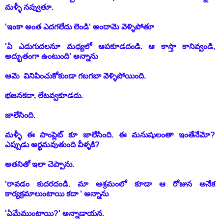
మళ్ళీ నవ్వుతూ.
'ఇంకా అంత ఎదగలేదు లెండి' అందామె వెళ్ళిపోతూ
'ఏ ఎదుగుదలనూ మధ్యలో
ఆపకూడదండి. ఆ కాస్తా కానివ్వండి,
అద్భుతంగా ఉంటుంది' అన్నాను
ఆమె వినిపించుకోకుండా గబగబా వెళ్ళిపోయింది.
భజనకదా, లేటవ్వకూడదు.
జాలేసింది.
మళ్ళీ ఈ
పాంప్లెట్
కూ జాలేసింది. ఈ మనుషులంతా ఇంతేనేమో?
ఎప్పుడు అర్థమవుతుంది వీళ్ళకి?
అతనితో ఇలా చెప్పాను.
'రావడం కుదరదండి. మా ఆశ్రమంలో కూడా ఆ రోజున అనేక
కార్యక్రమాలుంటాయి కదా ' అన్నాను
'ఏమేముంటాయి?' అన్నాడాయన.