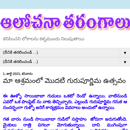
కనిపించని లోకాలను కళ్ళముందు నిలుపుతాయి
▼
▼
1, జులై 2023, శనివారం
మా ఆశ్రమంలో మొదటి గురుపూర్ణిమ ఉత్సవం
ఈ ఊళ్ళో సాయిబాబా గుడులు ఒకటో రెండో ఉన్నాయి. వాటినుండి
ఎవరో ఒక పాంప్లెట్ ను నాకు తెచ్చిచ్చారు. ఎల్లుండి
గురుపూర్ణిమ
గనుక ఆ
సందర్భంగా గుళ్ళో జరిగే కార్యక్రమం వివరాలు అందులో ఉన్నాయి.
గత వారం నుండి సాయిబాబా గుడిలో సప్తాహం జోరుగా జరుగుతోంది.
మైకులు రాత్రి పగలూ మోగుతున్నాయి. దాని ముగింపుగా