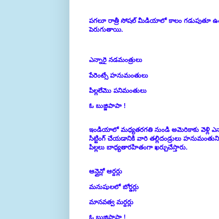
పగలూ రాత్రీ సోషల్ మీడియాలో కాలం గడుపుతూ ఉం
పెరుగుతాయి.
ఎన్నారై నడమంత్రులు
పేరెంట్సే హనుమంతులు
పిల్లలేమొ పనిమంతులు
ఓ బుజ్జిపాపా !
ఇండియాలో మధ్యతరగతి నుండి అమెరికాకు వెళ్లి ఎన్నా
సిట్టింగ్ చేయడానికి వారి తల్లిదండ్రులు హనుమంత
పిల్లలు బాధ్యతారహితంగా ఖర్చుచేస్తారు.
ఆన్లైన్లో ఆర్దర్లు
మనుషులలో బోర్డర్లు
మానవత్వ మర్దర్లు
ఓ బుజ్జిపాపా !