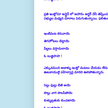
ప్రతి ఇంట్లోనూ ఆన్లైన్ లో ఆహారం ఆర్డర్ చేసి తెప
సభ్యుల మధ్యన దూరాలు పెరుగుతున్నాయి. ఫలితం
ఇంటివంట కరువాయె
తెగహోటలు బిల్లాయె
పిల్లలు వస్తాదులాయె
ఓ బుజ్జిపాపా !
ఎక్కువమంది ఆడాళ్ళు ఇంట్లో వంటలు చేయడం లేదు. హ
ఊబకాయులై పహిల్వాన్ల మాదిరి ఊరిపోతున్నారు.
సెల్లు ఫుల్లు బిజీ ఆయె
సొల్లు వాగి సొలసిపోయె
కుళ్ళుబ్రతుకు కుంపటాయె
ఓ బుజ్జిపాపా !