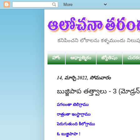
కనిపించని లోకాలను కళ్ళముందు నిలు
హోం
ఆధ్యాత్మికం
జ్యోతిషం
చురక
14, మార్చి 2022, సోమవారం
బుజ్జిపాప తత్త్వాలు - 3 (మోడ్రన
పగలంతా టెలిగ్రాము
రాత్రంతా ఇంస్టాగ్రాము
పెరుగుతుంది కిలోగ్రాము
ఓ బుజ్జిపాపా !