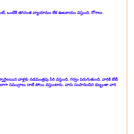
టే, ఒంటికి తగినంత వ్యాయామం లేక ఊబకాయం వస్తుంది. రోగాలు
రైలయిన వాళ్లకు నడమంత్రపు సిరి వస్తుంది. గర్వం పెరుగుతుంది. వారికి బేబీ
ునిలాగా సముద్రాలు దాటి పోయి వస్తుంటారు. వారు సంపాదించిన డబ్బంతా వారి