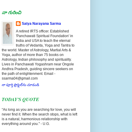
నా గురించి
Satya Narayana Sarma
A retired IRTS officer. Established
'Panchawati Spiritual Foundation' in
India and USA to teach the eternal
truths of Vedanta, Yoga and Tantra to
the world. Master of Astrology, Martial Arts &
Yoga, author of more than 75 books on
Astrology, Indian philosophy and spirituality.
Lives in Panchawati Yogashram near Ongole
Andhra Pradesh, guiding sincere seekers on
the path of enlightenment. Email -
ssarma04@gmail.com
నా పూర్తి ప్రొఫైల్‌ను చూడండి
TODAY'S QUOTE
“As long as you are searching for love, you will
never find it. When the search stops, what is left
is a natural, harmonious relationship with
everything around you." - U.G.