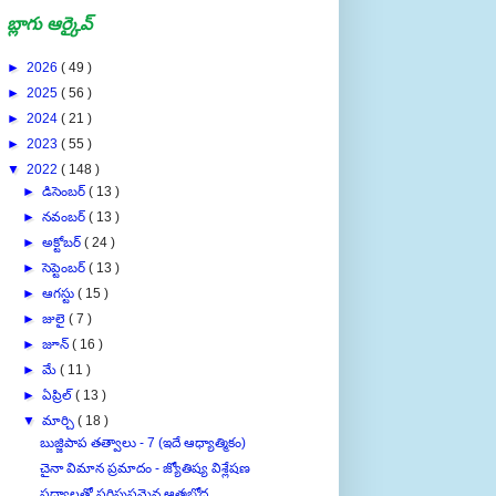
బ్లాగు ఆర్కైవ్
►
2026
( 49 )
►
2025
( 56 )
►
2024
( 21 )
►
2023
( 55 )
▼
2022
( 148 )
►
డిసెంబర్
( 13 )
►
నవంబర్
( 13 )
►
అక్టోబర్
( 24 )
►
సెప్టెంబర్
( 13 )
►
ఆగస్టు
( 15 )
►
జులై
( 7 )
►
జూన్
( 16 )
►
మే
( 11 )
►
ఏప్రిల్
( 13 )
▼
మార్చి
( 18 )
బుజ్జిపాప తత్వాలు - 7 (ఇదే ఆధ్యాత్మికం)
చైనా విమాన ప్రమాదం - జ్యోతిష్య విశ్లేషణ
పద్యాలతో పరిపుష్ఠమైన ఆత్మబోధ