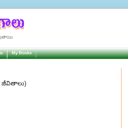
పుతాయి
లు
My Books
్ జీవితాలు)