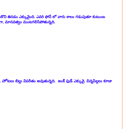
్పించుకొని తినడం ఎక్కువైంది. ఎవరి ఫోన్ లో వారు కాలం గడుపుతూ కుటుంబ
గా, మానవత్వం మంటగలిసిపోతున్నది.
ోటలు బిల్లు విపరీతం అవుతున్నది. జంక్ ఫుడ్ ఎక్కువై, చిన్నపిల్లలు కూడా