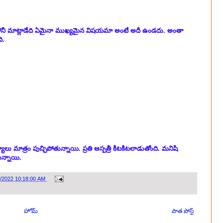
 పోనీ మాట్లాడేది ఏమైనా ముఖ్యమైన విషయమా అంటే అదీ ఉండదు. అంతా
ి.
లు మాత్రం పుచ్చిపోతున్నాయి. ప్రతి ఆస్పత్రీ కిటకిటలాడుతోంది. మనిషి
ున్నాయి.
4/2022 10:18:00 AM
హోమ్
పాత పోస్ట్