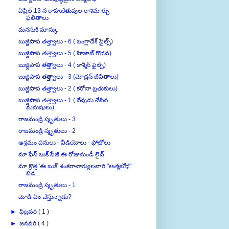
ఏప్రిల్ 13 న రాహుకేతువుల రాశిమార్పు -
ఫలితాలు
మనసుకి మాస్కు
బుజ్జిపాప తత్త్వాలు - 6 ( బంగ్లాదేశ్ ఫైల్స్)
బుజ్జిపాప తత్త్వాలు - 5 ( హిజాబ్ గొడవ)
బుజ్జిపాప తత్త్వాలు - 4 ( కాశ్మీర్ ఫైల్స్)
బుజ్జిపాప తత్త్వాలు - 3 (మోడ్రన్ జీవితాలు)
బుజ్జిపాప తత్త్వాలు - 2 ( కరోనా బ్రతుకులు)
బుజ్జిపాప తత్త్వాలు - 1 ( దేవుడు చేసిన
మనుషులు)
రాజమండ్రి స్మృతులు - 3
రాజమండ్రి స్మృతులు - 2
ఆశ్రమం పనులు - వీడియోలు - ఫోటోలు
మా ఫేస్ బుక్ పేజీ ఈ రోజునుండీ లైవ్
మా క్రొత్త 'ఈ బుక్' శంకరాచార్యులవారి "ఆత్మబోధ"
విడ...
రాజమండ్రి స్మృతులు - 1
మోడీ ఏం చేస్తున్నాడు?
►
ఫిబ్రవరి
( 1 )
►
జనవరి
( 4 )
►
2021
( 111 )