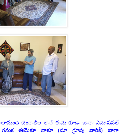
 చాలామంది బెంగాలీల లాగే ఈమె కూడా బాగా ఎమోషనల్
గనుక ఈమెకూ నాకూ (మా గ్రూపు వారికీ) బాగా