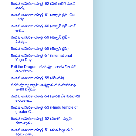
వెనక్కు ...
రెండవ అమెరికా యాత్ర -61 (టెక్సాస్ ట్రిప్ -Our
Lady...
రెండవ అమెరికా యాత్ర -60 (టెక్సాస్ ట్రిప్ -మెక్
ఆలె...
రెండవ అమెరికా యాత్ర -59 (టెక్సాస్ ట్రిప్ -
శివశక్త...
రెండవ అమెరికా యాత్ర -58 (టెక్సాస్ ట్రిప్)
రెండవ అమెరికా యాత్ర -57 (International
Yoga Day - ...
Exit the Dragon - కుంగ్ ఫూ - తాయ్ ఛీల పని
అయిపోయిం...
రెండవ అమెరికా యాత్ర -55 (తోటపని)
పరమపూజ్య స్వామి ఆత్మస్థానంద మహాసమాధి -
జాతక విశ్లేషణ
రెండవ అమెరికా యాత్ర -54 (భారత దేశ పతనానికి
కారణం బ...
రెండవ అమెరికా యాత్ర -53 (Hindu temple of
greater C...
రెండవ అమెరికా యాత్ర -52 (చికాగో - స్వామి
ఈశాత్మానం...
రెండవ అమెరికా యాత్ర -51 (మన పిల్లలకు ఏ
కధలు చెప్పా...
రెండవ అమెరికా యాత్ర -50 (మాషీ మా)