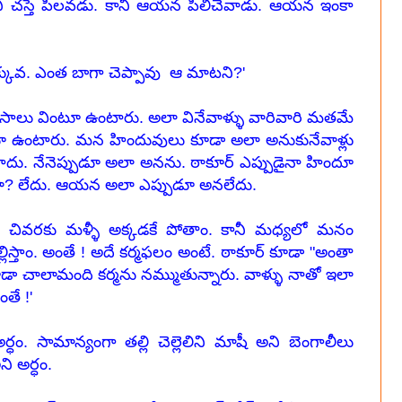
 అని చస్తే పిలవడు. కానీ ఆయన పిలిచేవాడు. ఆయన ఇంకా
 ఎక్కువ. ఎంత బాగా చెప్పావు ఆ మాటని?'
ాలు వింటూ ఉంటారు. అలా వినేవాళ్ళు వారివారి మతమే
టూ ఉంటారు. మన హిందువులు కూడా అలా అనుకునేవాళ్లు
కాదు. నేనెప్పుడూ అలా అనను. ఠాకూర్ ఎప్పుడైనా హిందూ
ప్పారా? లేదు. ఆయన అలా ఎప్పుడూ అనలేదు.
 చివరకు మళ్ళీ అక్కడకే పోతాం. కానీ మధ్యలో మనం
లిస్తాం. అంతే ! అదే కర్మఫలం అంటే. ఠాకూర్ కూడా "అంతా
 కూడా చాలామంది కర్మను నమ్ముతున్నారు. వాళ్ళు నాతో ఇలా
తే !'
ం. సామాన్యంగా తల్లి చెల్లెలిని మాషీ అని బెంగాలీలు
ి అర్ధం.