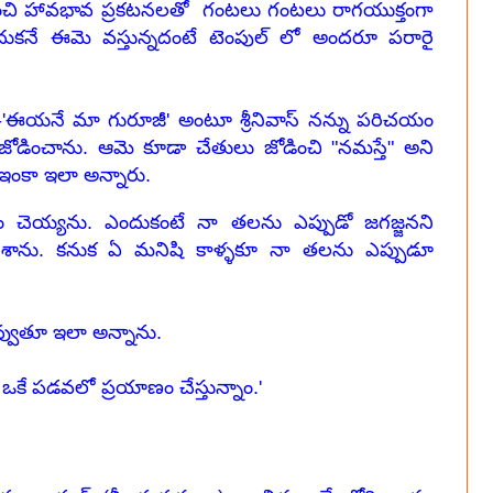
చి హావభావ ప్రకటనలతో గంటలు గంటలు రాగయుక్తంగా
ుకనే ఈమె వస్తున్నదంటే టెంపుల్ లో అందరూ పరారై
ుడే -'ఈయనే మా గురూజీ' అంటూ శ్రీనివాస్ నన్ను పరిచయం
 జోడించాను. ఆమె కూడా చేతులు జోడించి "నమస్తే" అని
ంకా ఇలా అన్నారు.
ారం చెయ్యను. ఎందుకంటే నా తలను ఎప్పుడో జగజ్జనని
ేశాను. కనుక ఏ మనిషి కాళ్ళకూ నా తలను ఎప్పుడూ
నవ్వుతూ ఇలా అన్నాను.
కే పడవలో ప్రయాణం చేస్తున్నాం.'