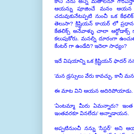
కానీ నేను అన్ని మతాలనూ గౌరవిస్తాన
ఆయన్ను పూజించే మనం ఆయన చె
చదువుకునేటప్పటి నుంచీ ఒక కేథలిక
తెలుసా? క్రిష్టియన్ కాయర్ లో ప్రధా
కేతలిక్స్ అనేవాళ్ళు చాలా ఆర్దోడాక
కలుపుకోరు. మనల్ని దూరంగా ఉంచుతా
కేంటర్ గా ఉండేది? ఇదెలా సాధ్యం?
ఇదే విషయాన్ని ఒక క్రిష్టియన్ ఫాదర్ 
'మన డ్రస్సులు వేరు కావచ్చు. కానీ మ
ఈ మాట విని ఆయన అదిరిపోయాడు.
'ఏంటమ్మా మీరు ఏమన్నారు? ఇంత స
ఇంతవరకూ వినలేదు' అన్నాడాయన.
అప్పటినుంచీ నన్ను 'సిస్టర్' అని ఆ