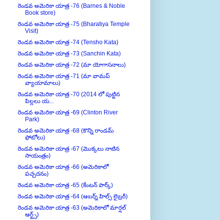
Book store)
రెండవ అమెరికా యాత్ర -75 (Bharatiya Temple
Visit)
రెండవ అమెరికా యాత్ర -74 (Tensho Kata)
రెండవ అమెరికా యాత్ర -73 (Sanchin Kata)
రెండవ అమెరికా యాత్ర -72 (మా యోగాసనాలు)
రెండవ అమెరికా యాత్ర -71 (మా వామప్
వ్యాయామాలు)
రెండవ అమెరికా యాత్ర -70 (2014 లో పుట్టిన
పిల్లలు య...
రెండవ అమెరికా యాత్ర -69 (Clinton River
Park)
రెండవ అమెరికా యాత్ర -68 (కొన్ని రాండమ్
ఫోటోలు)
రెండవ అమెరికా యాత్ర -67 (మొక్కలు నాటిన
సాయంత్రం)
రెండవ అమెరికా యాత్ర -66 (అమెరికాలో
పచ్చదనం)
రెండవ అమెరికా యాత్ర -65 (కేంటన్ పార్క్)
రెండవ అమెరికా యాత్ర -64 (ఆబర్న్ హిల్స్ లైబ్రరీ)
రెండవ అమెరికా యాత్ర -63 (అమెరికాలో మార్షల్
ఆర్ట్స్)
రెండవ అమెరికా యాత్ర -62 (మెక్ ఆలెన్ నుంచి