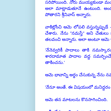
సరిపోయింది.
నోరు ముయ్యకుండా
మం
అలా మాట్లాడుతూనే ఉంటుంది. అంద
పోతారని శ్రీనివాస్ అన్నారు.
వాకిట్లోంచి ఆమె లోపలి వస్తున్నప్ప
చేశారు. నేను "నమస్తే" అని చేతులు
తలవంచి అన్నారు. అలా అంటూ ఆమె ఇ
'నేనెవ్వరికీ పాదాలు తాకి నమస్క
శారదామాత పాదాల వద్ద సమర్పించ
తాకించను.'
ఆమె భావాన్ని అర్ధం చేసుకున్న నేను 
'నేనూ అంతే. ఈ విషయంలో మనిద్దరం ఒ
ఆమె తన మాటలను కొనసాగించింది.