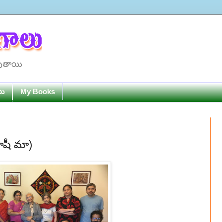
పుతాయి
లు
My Books
ాషీ మా)