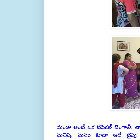
మంజు ఆంటీ ఒక టిపికల్ బెంగాలీ.
మనిషి. మనం కూడా అదే టైపు 