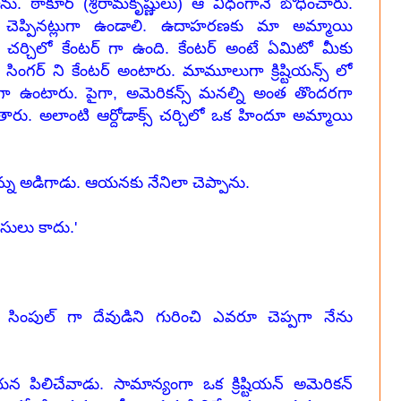
ు. ఠాకూర్ (శ్రీరామకృష్ణులు) ఆ విధంగానే బోధించారు.
ప్పినట్లుగా ఉండాలి. ఉదాహరణకు మా అమ్మాయి
్ చర్చిలో కేంటర్ గా ఉంది. కేంటర్ అంటే ఏమిటో మీకు
న సింగర్ ని కేంటర్ అంటారు. మామూలుగా క్రిష్టియన్స్ లో
్స్ గా ఉంటారు. పైగా, అమెరికన్స్ మనల్ని అంత తొందరగా
రు. అలాంటి ఆర్దోడాక్స్ చర్చిలో ఒక హిందూ అమ్మాయి
నన్ను అడిగాడు. ఆయనకు నేనిలా చెప్పాను.
నసులు కాదు.'
ింపుల్ గా దేవుడిని గురించి ఎవరూ చెప్పగా నేను
యన పిలిచేవాడు. సామాన్యంగా ఒక క్రిష్టియన్ అమెరికన్