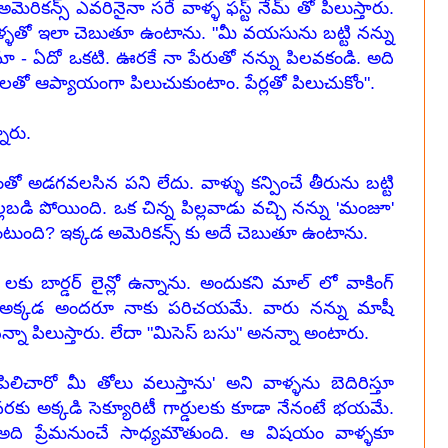
కన్స్ ఎవరినైనా సరే వాళ్ళ ఫస్ట్ నేమ్ తో పిలుస్తారు.
ళ్ళతో ఇలా చెబుతూ ఉంటాను. "మీ వయసును బట్టి నన్ను
్ మా - ఏదో ఒకటి. ఊరకే నా పేరుతో నన్ను పిలవకండి. అది
తో ఆప్యాయంగా పిలుచుకుంటాం. పేర్లతో పిలుచుకోం".
నారు.
 అడగవలసిన పని లేదు. వాళ్ళు కన్పించే తీరును బట్టి
లబడి పోయింది. ఒక చిన్న పిల్లవాడు వచ్చి నన్ను 'మంజూ'
ా ఉంటుంది? ఇక్కడ అమెరికన్స్ కు అదే చెబుతూ ఉంటాను.
ల్ లకు బార్డర్ లైన్లో ఉన్నాను. అందుకని మాల్ లో వాకింగ్
. అక్కడ అందరూ నాకు పరిచయమే. వారు నన్ను మాషీ
నన్నా పిలుస్తారు. లేదా "మిసెస్ బసు" అనన్నా అంటారు.
లిచారో మీ తోలు వలుస్తాను' అని వాళ్ళను బెదిరిస్తూ
కు అక్కడి సెక్యూరిటీ గార్డులకు కూడా నేనంటే భయమే.
ది ప్రేమనుంచే సాధ్యమౌతుంది. ఆ విషయం వాళ్ళకూ