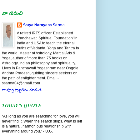
నా గురించి
Satya Narayana Sarma
A retired IRTS officer. Established
'Panchawati Spiritual Foundation' in
India and USA to teach the eternal
truths of Vedanta, Yoga and Tantra to
the world. Master of Astrology, Martial Arts &
Yoga, author of more than 75 books on
Astrology, Indian philosophy and spirituality.
Lives in Panchawati Yogashram near Ongole
Andhra Pradesh, guiding sincere seekers on
the path of enlightenment. Email -
ssarma04@gmail.com
నా పూర్తి ప్రొఫైల్‌ను చూడండి
TODAY'S QUOTE
“As long as you are searching for love, you will
never find it. When the search stops, what is left
is a natural, harmonious relationship with
everything around you." - U.G.