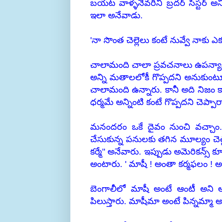
బయట వాళ్ళనెవరినీ బ్రదర్ సిస్టర్
ఇలా అనేవాడు.
'నా సొంత చెల్లెలు కంటే నువ్వే నాకు
చాలామంది చాలా ప్రవచనాలు ఉపన్యాస
అన్ని మతాలలోకీ గొప్పదని అనుకుం
చాలామంది ఉన్నారు. కానీ అది నిజం 
ధర్మమే అన్నింటి కంటే గొప్పదని చె
మనందరం ఒకే దైవం నుంచి వచ్చాం.
చేసుకున్న పనులకు తగిన మూల్యం చెల్
కర్మే" అనేవారు. ఇప్పుడు అమెరికన్స్
అంటారు. ' మాషీ ! అంతా కర్మఫలం ! అం
బెంగాలీలో మాషీ అంటే ఆంటీ అని అర్ధ
పిలుస్తారు. మాషీమా అంటే పిన్నమ్మా అన