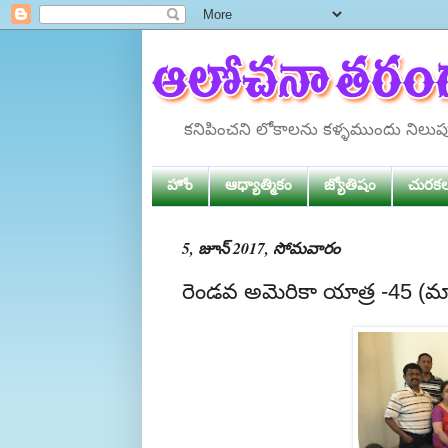
కనిపించని లోకాలను కళ్ళముందు నిలు
హోం
ఆధ్యాత్మికం
జ్యోతిషం
చురక
5, జూన్ 2017, సోమవారం
రెండవ అమెరికా యాత్ర -45 (మ