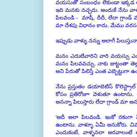
వయసుతో సంబంధం లేకుండా ఇక్కడ అమెరి
ఇది మనకు నచ్చదు. అందుకే నేను వా
పిలవండి - మాషీ, దీదీ, లేదా గ్రాండ
మా దేశపు విధానం కాదు. మేము వరసల
ఇప్పుడు వాళ్ళు నన్ను అలాగే పిలుస్తున్
మనం ఎదుటివారిని వారి వయస్సు ఎంతో
మనం పిలవవచ్చు. నాకు జుట్టంతా తెల్
అని పేరుతో పిలిస్తే ఎంత ఎబ్బెట్టుగ
నేను ప్రస్తుతం డయాబెటిస్ కొలెస్ట్రా
కోసం ప్రతిరోజూ వెళుతూ ఉంటాను
అనన్నా పిలుస్తారు లేదా గ్రాండ్ మా అ
'అదీ అలా పిలవండి. ఇంకో రకంగా పి
ఉంటాను. వాళ్ళూ ఏమీ అనుకోరు. చివర
ఎందుకంటే, వాళ్ళనలా అరవాలంటే అ